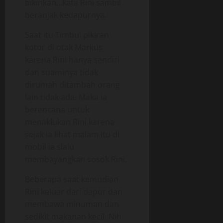
bikinkan…kata Rini sambil
beranjak kedapurnya.
Saat itu Timbul pikiran
kotor di otak Markus
karena Rini hanya sendiri
dan suaminya tidak
dirumah ditambah orang
lain tidak ada. Maka ia
berencana untuk
menaklukan Rini karena
sejak ia lihat malam itu di
mobil ia slalu
membayangkan sosok Rini.
Beberapa saat kemudian
Rini keluar dari dapur dan
membawa minuman dan
sedikit makanan kecil. Nih