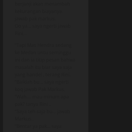
berjanji akan menambah
kekurangan biayanya.
jawab pak markus.
Oo ya… saya ngerti jawab
Rini…
“Tapi Mas Hendra sedang
ke Medan untu seminggu
ini dan ia titip pesan bahwa
masalah itu biar saya saja
yang handel , terang Rini.
“Baiklah bu… saya ngerti
koq jawab Pak Markus.
“Wah…. mau minum apa
pak? tanya Rini ..
“Saya teh saja bu… jawab
Markus..
“Bentar ya pak… saya