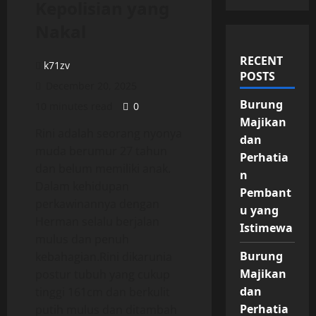
Kepolisian yang
Nakal
RECENT
k71zv
POSTS
December 20, 2025
Burung
10 minutes read
0
Majikan
Rini adalah seorang nyonya
dan
muda berumur 27 tahun
Perhatia
dan belum memiliki anak.
n
Dalam kehidupan
Pembant
perkawinannya dengan
u yang
Herman selalu berjalan
Istimewa
mulus dan penuh
Burung
kebahagian.Rini dikarunia
Majikan
postur tubuh yang cukup
dan
tinggi 161cm dan berkulit
Perhatia
putih mulus dan ditambah