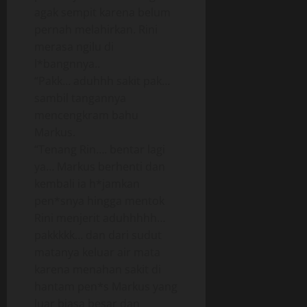
agak sempit karena belum
pernah melahirkan. Rini
merasa ngilu di
l*bangnnya..
“Pakk… aduhhh sakit pak…
sambil tangannya
mencengkram bahu
Markus.
“Tenang Rin…. bentar lagi
ya… Markus berhenti dan
kembali ia h*jamkan
pen*snya hingga mentok
Rini menjerit aduhhhhh…
pakkkkk… dan dari sudut
matanya keluar air mata
karena menahan sakit di
hantam pen*s Markus yang
luar biasa besar dan