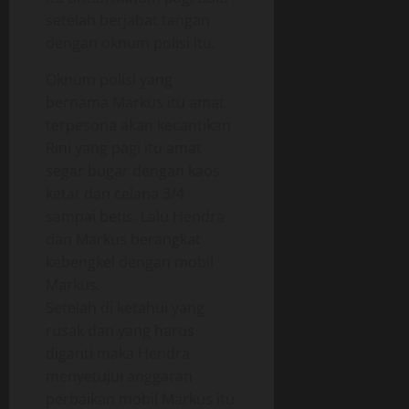
setelah berjabat tangan
dengan oknum polisi itu.
Oknum polisi yang
bernama Markus itu amat
terpesona akan kecantikan
Rini yang pagi itu amat
segar bugar dengan kaos
ketat dan celana 3/4
sampai betis. Lalu Hendra
dan Markus berangkat
kebengkel dengan mobil
Markus.
Setelah di ketahui yang
rusak dan yang harus
diganti maka Hendra
menyetujui anggaran
perbaikan mobil Markus itu