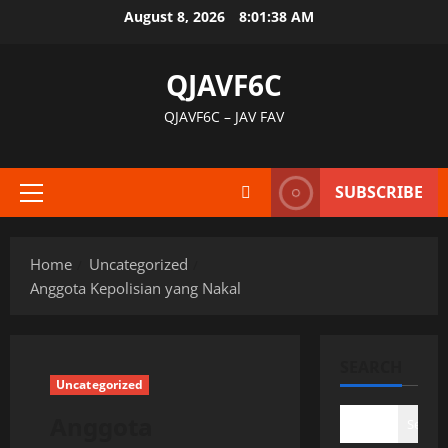
Skip
August 8, 2026
8:01:39 AM
to
content
QJAVF6C
QJAVF6C – JAV FAV
SUBSCRIBE
Primary
Menu
Home
Uncategorized
Anggota Kepolisian yang Nakal
SEARCH
Uncategorized
Anggota
Search