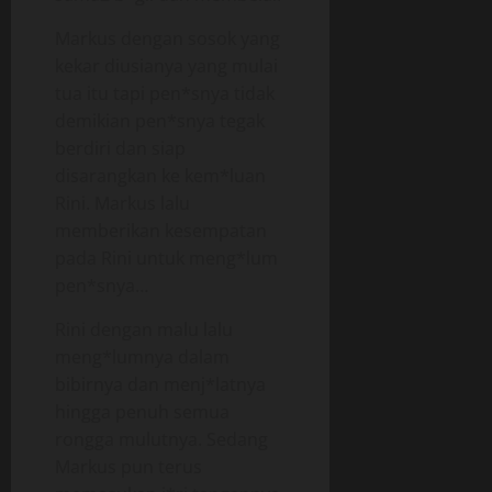
Markus dengan sosok yang
kekar diusianya yang mulai
tua itu tapi pen*snya tidak
demikian pen*snya tegak
berdiri dan siap
disarangkan ke kem*luan
Rini. Markus lalu
memberikan kesempatan
pada Rini untuk meng*lum
pen*snya…
Rini dengan malu lalu
meng*lumnya dalam
bibirnya dan menj*latnya
hingga penuh semua
rongga mulutnya. Sedang
Markus pun terus