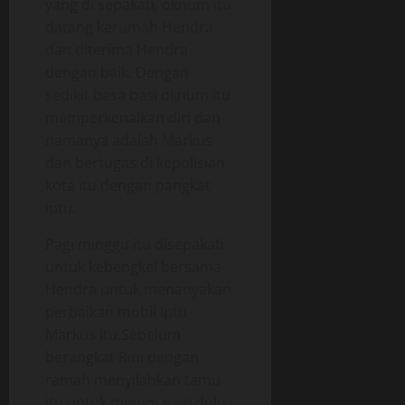
yang di sepakati, oknum itu
datang kerumah Hendra
dan diterima Hendra
dengan baik. Dengan
sedikit basa basi oknum itu
memperkenalkan diri dan
namanya adalah Markus
dan bertugas di kepolisian
kota itu dengan pangkat
iptu.
Pagi minggu itu disepakati
untuk kebengkel bersama
Hendra untuk menanyakan
perbaikan mobil Iptu
Markus itu.Sebelum
berangkat Rini dengan
ramah menyilahkan tamu
itu untuk minum pagi dulu