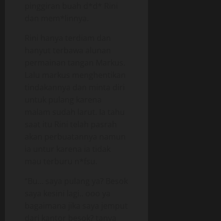
pinggiran buah d*d* Rini
dan mem*linnya.
Rini hanya terdiam dan
hanyut terbawa alunan
permainan tangan Markus.
Lalu markus menghentikan
tindakannya dan minta diri
untuk pulang karena
malam sudah larut. Ia tahu
saat itu Rini telah pasrah
akan perbuatannya namun
ia untur karena ia tidak
mau terburu n*fsu.
“Bu… saya pulang ya? Besok
saya kesini lagi.. ooo ya
bagaimana jika saya jemput
dari kantor besok? tanya