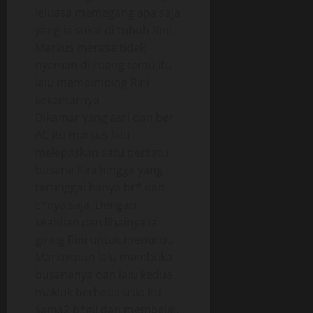
leluasa memegang apa saja
yang ia sukai di tubuh Rini.
Markus merasa tidak
nyaman di ruang tamu itu
lalu membimbing Rini
kekamarnya.
Dikamar yang asri dan ber
AC itu markus lalu
melepaskan satu persatu
busana Rini hingga yang
tertinggal hanya br* dan
c*nya saja. Dengan
keahlian dan lihainya ia
giring Rini untuk menurut.
Markuspun lalu membuka
busananya dan lalu kedua
makluk berbeda usia itu
sama2 b*gil dan membelai.