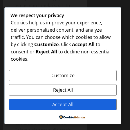
lemas dan lunglai saat itu
diam saja.
We respect your privacy
Cookies help us improve your experience,
Pak markus masih tetap
deliver personalized content, and analyze
diatas tubuh Rini dan
traffic. You can choose which cookies to allow
tertidur. Tubuhnya yang
by clicking
Customize
. Click
Accept All
to
hitam kekar itu masih terus
consent or
Reject All
to decline non-essential
menutupi tubuh Rini yang
cookies.
penuh campuran keringat
kedua manusia itu. Malam
itu merupakan malam
Customize
kemenangan Markus
karena telah dapat
Reject All
menguasai Rini.
Accept All
Paginya saat bangun Rini
merasa capai dan ia minta
Powered by
izin untuk tidak kekantor.