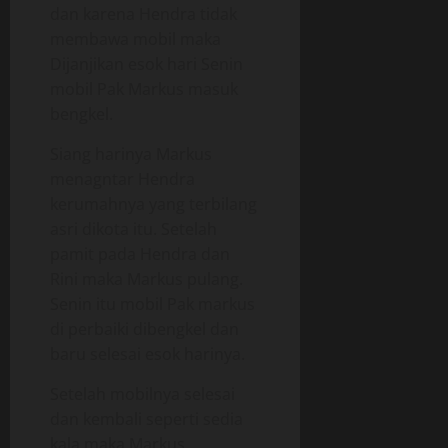
dan karena Hendra tidak
membawa mobil maka
Dijanjikan esok hari Senin
mobil Pak Markus masuk
bengkel.
Siang harinya Markus
menagntar Hendra
kerumahnya yang terbilang
asri dikota itu. Setelah
pamit pada Hendra dan
Rini maka Markus pulang.
Senin itu mobil Pak markus
di perbaiki dibengkel dan
baru selesai esok harinya.
Setelah mobilnya selesai
dan kembali seperti sedia
kala maka Markus