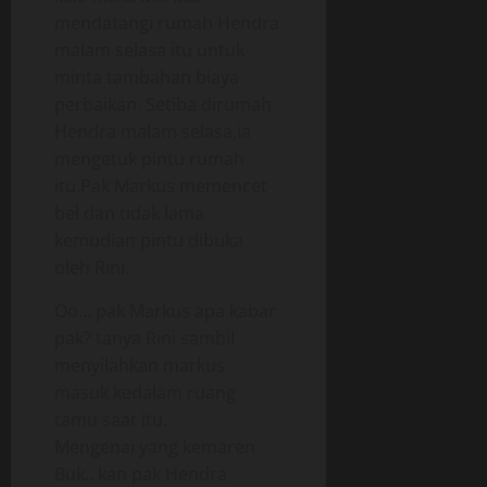
mendatangi rumah Hendra
malam selasa itu untuk
minta tambahan biaya
perbaikan. Setiba dirumah
Hendra malam selasa,ia
mengetuk pintu rumah
itu.Pak Markus memencet
bel dan tidak lama
kemudian pintu dibuka
oleh Rini.
Oo… pak Markus apa kabar
pak? tanya Rini sambil
menyilahkan markus
masuk kedalam ruang
tamu saat itu.
Mengenai yang kemaren
Buk.. kan pak Hendra