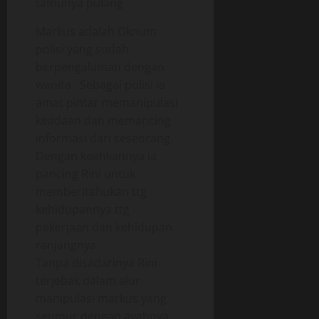
tamunya pulang .
Markus adalah Oknum
polisi yang sudah
berpengalaman dengan
wanita . Sebagai polisi ia
amat pintar memanipulasi
keadaan dan memancing
informasi dari seseorang.
Dengan keahliannya ia
pancing Rini untuk
memberitahukan ttg
kehidupannya ttg
pekerjaan dan kehidupan
ranjangnya.
Tanpa disadarinya Rini
terjebak dalam alur
manipulasi markus yang
seumur dengan ayahnya