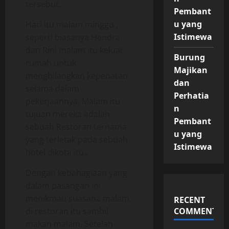
tersebut.
Pembant
u yang
Hari itu malam minggu ,
Istimewa
seperti biasanya Hendra
dan Rini malam itu keluar
Burung
rumah untuk
Majikan
menghilangkan kepenatan
dan
selama dalam
Perhatia
pekerjaannya. Malam itu
n
tujuan mereka adalah
Pembant
sebuah Restoran ternama
u yang
yang terletak pada sebuah
Istimewa
hotel dikota itu..
Dengan kebahagiaan yang
dalam pasangan ini
menikmati suasana malam
RECENT
di restoran itu sambil
COMMENTS
makan malam. Setelah