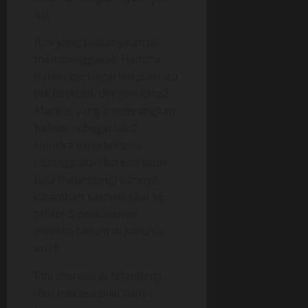
itu.
Rini yang biasanya amat
membanggakan Hendra
dalam berbagai hal ,saat itu
tak berkutik dengan kata2
Markus yang menerangkan
bahwa sebagai laki2
Hendra itu tidak bisa
dibanggakan karena tidak
bisa melindungi istrinya
ditambah sampai saat ke
tahun 3 perkawinan
mereka belum di karunia
anak.
Rini merasa di telanjangi
dan merasa pikirannya