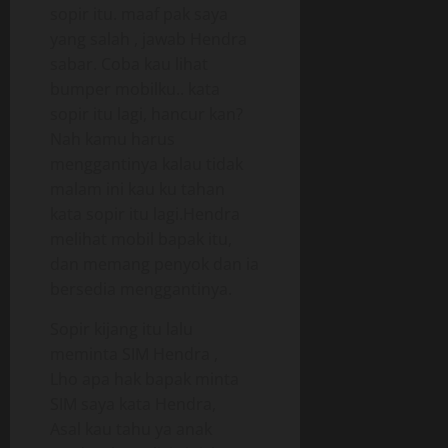
sopir itu. maaf pak saya
yang salah , jawab Hendra
sabar. Coba kau lihat
bumper mobilku.. kata
sopir itu lagi, hancur kan?
Nah kamu harus
menggantinya kalau tidak
malam ini kau ku tahan
kata sopir itu lagi.Hendra
melihat mobil bapak itu,
dan memang penyok dan ia
bersedia menggantinya.
Sopir kijang itu lalu
meminta SIM Hendra ,
Lho apa hak bapak minta
SIM saya kata Hendra,
Asal kau tahu ya anak