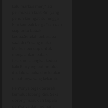
Lalu markus menj*lati
permukaan kulit Rini yang
penuh keringat itu hingga
Rini kembali berga*rah dan
siap untu babak
kedua.Setelah beberapa
saat di r*nsang maka
Markus bersiap untuk
menjalankan babak
terakhir. Ia angkat kedua
kaki Rini yang putihmulus
itu, lalu ia buka dan letakan
di bahunya yang kekar itu.
Pen*snya tegak terarah
kemulut lobang Rini. Sekali
dorong masuklah kepala
pen*snya dan memang