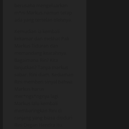
berusaha mengeluarkan
m*ni Markus.namun tetap
ada yang tertelan olehnya.
Kemudian ia kembali
kekamar dan melihat Pak
Markus Tiduran dan
memandang kearahnya.
Bagaimana Rin? Kita
lanjutkan? Tanya markus
sabar. Rini diam. Kediaman
Rini memberi sinyal bahwa
Markus harus
mer*ngs*ngnya lagi.
Markus lalu kembali
membaringkan Rini di
ranjang yang biasa ditiduri
Rini Degan Hendra itu.