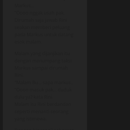
Markus…
“Oooo nggak usah pak.
Dirumah saja jawab Rini
seakan memberi peluang
pada Markus untuk datang
esok malam.
Malam yang dijanjikan itu
dengan menumpang taksi
Markus sampai dirumah
Rini.
“Malam Bu… sapa markus..
“Oooo masuk pak… duduk
dulu ya? kata Rini.
Malam itu Rini berdandan
seperti menanti seorang
yang istimewa.