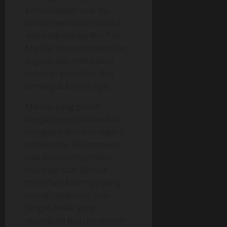
perlindungan saat itu.
sambil membelai rambut
dan balik telinga Rini Pak
Markus terus memberikan
sugesti dan manipulasi
keadaan pada Rini. Rini
terhanyut karena nya.
Markus yang penuh
dengan pengalaman bisa
mengusai Rini dan seperti
terhipnotis, Rini menurut
saja dan memejamkan
matanya saat Markus
menc*um bib*rnya yang
merah jambu itu. Lalu
tangan kekar yang
ditumbuhi bulu itu meraih