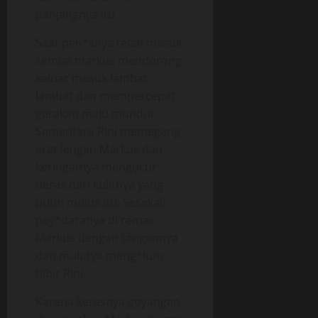
panjangnya itu.
Saat pen*snya telah masuk
semua markus mendorong
keluar masuk lambat
lambat dan mempercepat
gerakan maju mundur.
Sementara Rini memegang
erat lengan Markus dan
keringatnya mengucur
deras dari kulitnya yang
putih mulus itu. Sesekali
pay*daranya di remas
Markus dengan tangannya
dan mulutya meng*lum
bibir Rini.
Karena kerasnya goyangan