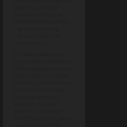
memasukan j*ri tangannya
kekem*luan Rini dan
memainkan kl*toris Rini.
Tidak lama kemudian Rini
org*sme dan lobang
v*ginanya basah oleh
cairan cintanya.
Pak Markus belum juga
kl*mak namun pada waktu
ke20 ia keluarkan man*nya
dimulut Rini dan tertelan
oleh Rini, saat itu Rini mau
muntah karena ia tidak
biasa begitu dengan
suaminya. Rini berlari
kekamar mandi dengan
bert*l*njang, dalam kamar
mandi ia muntah dan