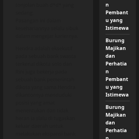
n
tonjolan buah d*d* yang
Pembant
sedang.
u yang
Pasangan ini dalam
Istimewa
kesehariannya selalu sibuk
dalam mengejar kariernya.
Burung
Majikan
Hendra adalah eksekutif
dan
pada sebuah bank swasta
Perhatia
terkenal dikota solo dan
n
Rini juga bekerja pada
Pembant
sebuah bank pemerintah
u yang
dikota yang sama.Hendra
Istimewa
dikantornya menduduki
posisi yang amat
Burung
menentukan dan tidak
Majikan
heran ia slalu di tugaskan
dan
keluar daerah untuk
Perhatia
melakukan ekspansi bank
n