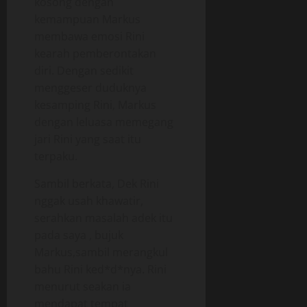
kosong dengan
kemampuan Markus
membawa emosi Rini
kearah pemberontakan
diri. Dengan sedikit
menggeser duduknya
kesamping Rini, Markus
dengan leluasa memegang
jari Rini yang saat itu
terpaku.
Sambil berkata, Dek Rini
nggak usah khawatir,
serahkan masalah adek itu
pada saya , bujuk
Markus,sambil merangkul
bahu Rini ked*d*nya. Rini
menurut seakan ia
mendapat tempat