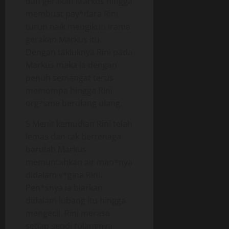
dan gerakan Markus hingga
membuat pay*dara Rini
turun naik mengikuti irama
gerakan Markus itu.
Dengan takluknya Rini pada
Markus maka ia dengan
penuh semangat terus
memompa hingga Rini
org*sme berulang ulang.
5 Menit kemudian Rini telah
lemas dan tak bertenaga
barulah Markus
memuntahkan air man*nya
didalam v*gina Rini.
Pen*snya ia biarkan
didalam lubang itu hingga
mengecil. Rini merasa
setiap sendi tulangnya