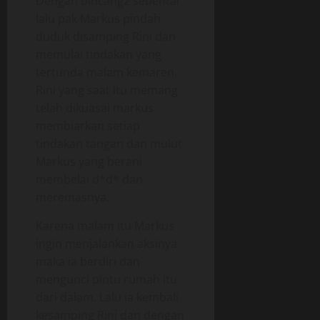
Dengan bincang2 sebentar
lalu pak Markus pindah
duduk disamping Rini dan
memulai tindakan yang
tertunda malam kemaren.
Rini yang saat itu memang
telah dikuasai markus
membiarkan setiap
tindakan tangan dan mulut
Markus yang berani
membelai d*d* dan
meremasnya.
Karena malam itu Markus
ingin menjalankan aksinya
maka ia berdiri dan
mengunci pintu rumah itu
dari dalam. Lalu ia kembali
kesamping Rini dan dengan