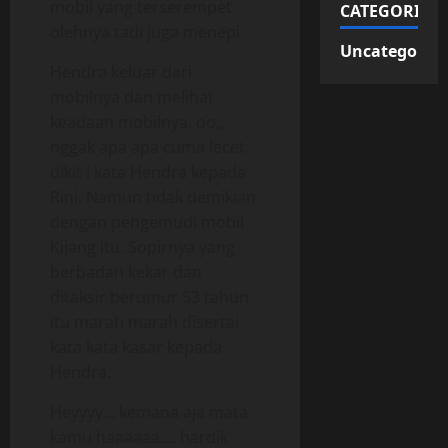
mobil yang terserempet
CATEGORIES
olehnya tadi juga menepi.
Uncategorize
Hendra keluar dari
mobilnya dan melihat
keadaan mobilnya, oo,,
nggak apa apa cuma lecet
dikit ! kata Hendra kepada
Rini. Namun tidak demikian
dengan pengemudi mobil
Kijang itu. Sopirnya yang
berbadan kekar dan
ditaksir berumur 53 tahun
itu marah marah disertai
kata kata kasar kepada
Hendra.
Heyyyy… kemana aja mata
kamu haaaaaa…. hardik