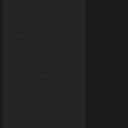
pak tidak seberapa dicicipi
ya pak? Rini menyilahkan
tamunya minum sambil
jongkok . Saat itu Markus
melihat b*lahan d*d* rini
yang putih mulus itu
ditutupi br* putih.
Lalu Rini duduk didepan
pak Markus.sambil
berbincang bincang kesana
kemari dan hari beranjak
malam saat itu, namun pak
Markus belum juga mau
pulang. Sedang Rini sudah
salah tingkah malam itu.
Sebab ia merasa tidak enak
hati jika menyuruh