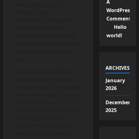
A
merasa kenyang dan
WordPress
menyelesaikan
Commenter
pembayaran, Pasangan ini
on
Hello
lalu beranjak pulang .
world!
Hendra menyetir BMWnya
keluar dari pelataran parkir
hotel itu menuju kejalan
raya.
ARCHIVES
Suasana jalan malam itu
amat ramai dan dipenuhi
January
oleh pasangan2 muda yang
2026
bermalam minggu. Namun
dalam keramaian itu tanpa
December
disengaja Hendra mobilnya
2025
menyenggol mobil di
sebelahnya. Lalu Hendra
menepikan mobilnya dan