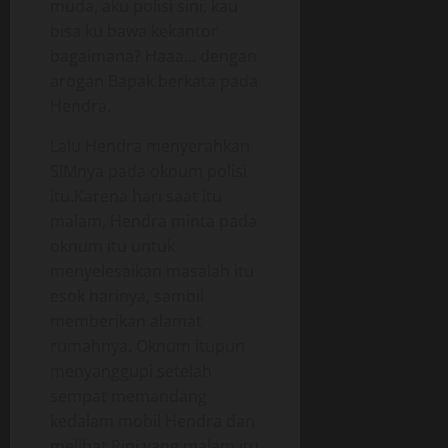
muda, aku polisi sini, kau
bisa ku bawa kekantor
bagaimana? Haaa… dengan
arogan Bapak berkata pada
Hendra.
Lalu Hendra menyerahkan
SIMnya pada oknum polisi
itu.Karena hari saat itu
malam, Hendra minta pada
oknum itu untuk
menyelesaikan masalah itu
esok harinya, sambil
memberikan alamat
rumahnya. Oknum itupun
menyanggupi setelah
sempat memandang
kedalam mobil Hendra dan
melihat Rini yang malam itu