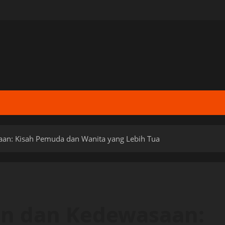
an: Kisah Pemuda dan Wanita yang Lebih Tua
n dan Kedewasaan: