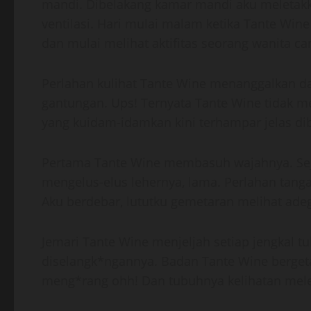
mandi. Dibelakang kamar mandi aku meletakk
ventilasi. Hari mulai malam ketika Tante W
dan mulai melihat aktifitas seorang wanita c
Perlahan kulihat Tante Wine menanggalkan 
gantungan. Ups! Ternyata Tante Wine tidak me
yang kuidam-idamkan kini terhampar jelas diba
Pertama Tante Wine membasuh wajahnya. Seje
mengelus-elus lehernya, lama. Perlahan tan
Aku berdebar, lututku gemetaran melihat ad
Jemari Tante Wine menjeljah setiap jengkal t
diselangk*ngannya. Badan Tante Wine berget
meng*rang ohh! Dan tubuhnya kelihatan mele