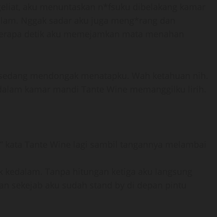
eliat, aku menuntaskan n*fsuku dibelakang kamar
am. Nggak sadar aku juga meng*rang dan
berapa detik aku memejamkan mata menahan
e sedang mendongak menatapku. Wah ketahuan nih.
 dalam kamar mandi Tante Wine memanggilku lirih.
.
,” kata Tante Wine lagi sambil tangannya melambai
kedalam. Tanpa hitungan ketiga aku langsung
n sekejab aku sudah stand by di depan pintu