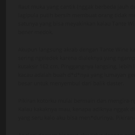
Raut muka yang cantik (nggak berbeda jauh 
lagipula putih bersih membuat orang tidak me
satunya yang bisa meyakinkan kalau Tante Wi
bener medok.
Akupun langsung akrab dengan Tante Wine k
sering ngeledek karena dialeknya yang ngampu
kutaksir 162 cm. Pinggangnya langsing, lebih l
kacau adalah buah d*d*nya yang lumayan gede
besar untuk menyembul dari balik daster.
Pikiran kotorku mulai bermain dan mengira-n
Kalau kakaknya mau, kenapa adiknya nggak 
yang seru kalo aku bisa men*durinya. Pikiran-