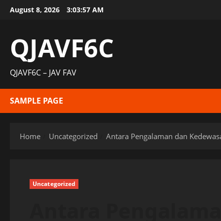
Skip
August 8, 2026
3:03:58 AM
to
content
QJAVF6C
QJAVF6C – JAV FAV
SAMPLE PAGE
Home
Uncategorized
Antara Pengalaman dan Kedewasa
Uncategorized
Antara Pengalama