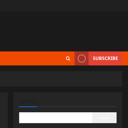
SUBSCRIBE
SEARCH
Search