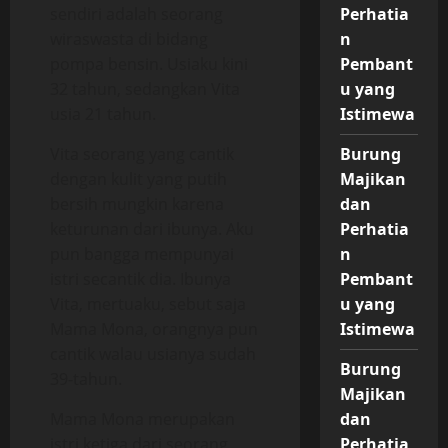
sendiri adalah seorang
Perhatia
wiraswasta di bidang
n
pompa bensin. Usiaku kini
Pembant
32 tahun, sedangkan Vita
u yang
usia 21 tahun.
Istimewa
Vita seorang yang cantik
Burung
dengan kulit yang putih
Majikan
bersih mungkin karena
dan
keturunan dari ibunya. Aku
Perhatia
pun bangga mempunyai
n
istri secantik dia. Ibunya
Pembant
Vita, mertuaku, sebut saja
u yang
Mama Mona, orangnya pun
Istimewa
cantik walau usianya sudah
Burung
39-tahun.
Majikan
Mama Mona merupakan
dan
istri ketiga dari seorang
Perhatia