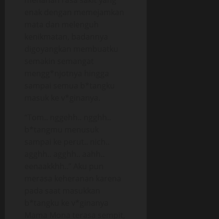
menahan rasa sakit yang
enak dengan memejamkan
mata dan melenguh
kenikmatan, badannya
digoyangkan membuatku
semakin semangat
mengg*njotnya hingga
sampai semua b*tangku
masuk ke v*ginanya.
“Tom.. nggehh.. ngghh..
b*tangmu menusuk
sampai ke perut.. nich..
agghh.. agghh.. aahh..
eenaakkhh..” Aku pun
merasa keheranan karena
pada saat masukkan
b*tangku ke v*ginanya
Mama Mona terasa sempit,