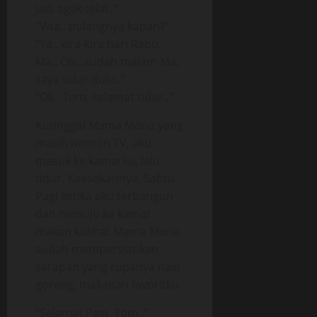
jadi agak telat..”
“Vita.. pulangnya kapan?”
“Ya.. kira-kira hari Rabu,
Ma.. Oh.. sudah malam Ma,
saya tidur dulu..”
“Ok.. Tom, selamat tidur..”
Kutinggal Mama Mona yang
masih nonton TV, aku
masuk ke kamarku, lalu
tidur. Keesokannya, Sabtu
Pagi ketika aku terbangun
dan menuju ke kamar
makan kulihat Mama Mona
sudah mempersiapkan
sarapan yang rupanya nasi
goreng, makanan favoritku.
“Selamat Pagi, Tom..”