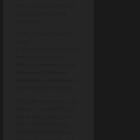
men*sukkan b*tang saya
ke v*gina Mama yang
sedaap ini..”
“Akhh.. b*tangmu besar
sekali..”
V*gina Mama Mona sudah
terterobos juga oleh
b*tang kem*luanku yang
diameternya 4 cm dan
panjangnya 28 cm, setelah
6 kali kuberikan tekanan.
Pinggulku kugerakan maju-
mundur menekan v*gina
Mama Mona yang sudah
tert*suk oleh b*tangku,
Mama Mona hanya bisa