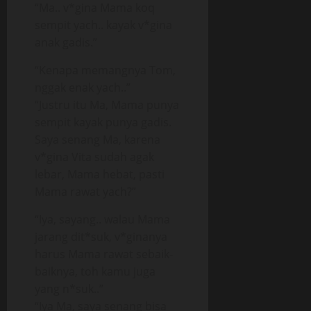
“Ma.. v*gina Mama koq
sempit yach.. kayak v*gina
anak gadis.”
“Kenapa memangnya Tom,
nggak enak yach..”
“Justru itu Ma, Mama punya
sempit kayak punya gadis.
Saya senang Ma, karena
v*gina Vita sudah agak
lebar, Mama hebat, pasti
Mama rawat yach?”
“Iya, sayang.. walau Mama
jarang dit*suk, v*ginanya
harus Mama rawat sebaik-
baiknya, toh kamu juga
yang n*suk..”
“Iya Ma, saya senang bisa