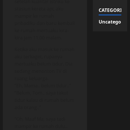
setelah kuantar istriku ke
stasiun kereta api, aku
CATEGORIES
mampir ke rumah
Uncategorize
pribadiku dan baru kembali
ke rumah mertuaku kira-
kira jam 11.00 malam.
Ketika aku masuk ke rumah
aku terkaget, rupanya
mertuaku belum tidur. Dia
sedang menonton TV di
ruang keluarga.
“Eh, Mama.. belum tidur..”
“Belum, Tom.. saya takut
tidur kalau di rumah belum
ada orang..”
“Oh, Maaf Ma, saya tadi
mampir ke rumah dulu..