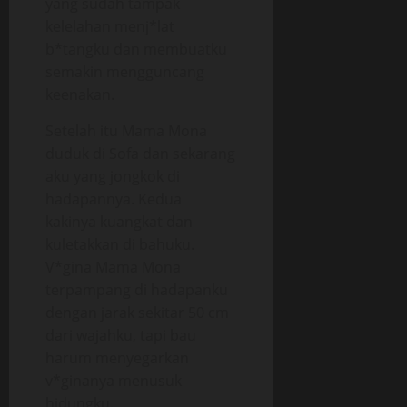
yang sudah tampak
kelelahan menj*lat
b*tangku dan membuatku
semakin mengguncang
keenakan.
Setelah itu Mama Mona
duduk di Sofa dan sekarang
aku yang jongkok di
hadapannya. Kedua
kakinya kuangkat dan
kuletakkan di bahuku.
V*gina Mama Mona
terpampang di hadapanku
dengan jarak sekitar 50 cm
dari wajahku, tapi bau
harum menyegarkan
v*ginanya menusuk
hidungku.