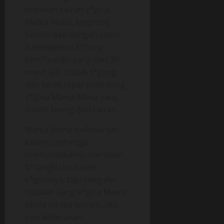
menelan cairan v*gina
Mama Mona, langsung
berdiri dan dengan cepat
kutempelkan b*tang
kem*luanku yang dari 30
menit lalu sudah t*gang
dan keras tepat pada liang
v*gina Mama Mona yang
sudah kering dari cairan.
Mama Mona melebarkan
kakinya sehingga
memudahkanku menekan
b*tangku ke dalam
v*ginanya, tapi yang aku
rasakan liang v*gina Mama
Mona terasa sempit, aku
pun keheranan.