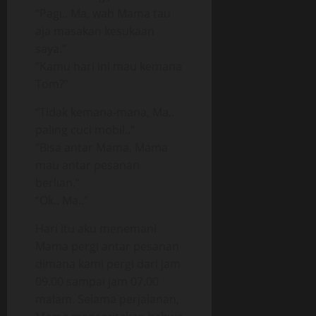
“Pagi.. Ma, wah Mama tau
aja masakan kesukaan
saya.”
“Kamu hari ini mau kemana
Tom?”
“Tidak kemana-mana, Ma..
paling cuci mobil..”
“Bisa antar Mama, Mama
mau antar pesanan
berlian.”
“Ok.. Ma..”
Hari itu aku menemani
Mama pergi antar pesanan
dimana kami pergi dari jam
09.00 sampai jam 07.00
malam. Selama perjalanan,