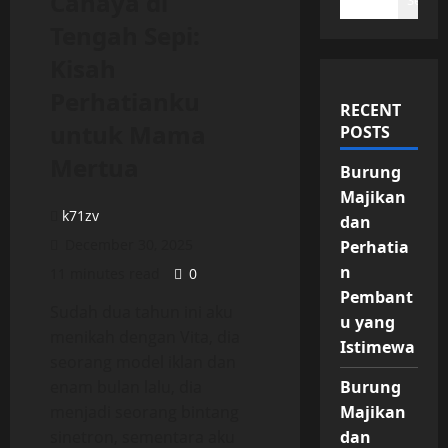
Cahaya di
Search
Tengah Sepi:
Kisah
Perhatianku
RECENT
untuk Mama
POSTS
Mertua
Burung
Majikan
k71zv
dan
December 30, 2025
Perhatia
n
11 minutes read
0
Pembant
Sudah dua tahun ini aku
u yang
menikah dengan Vita, dia
Istimewa
seorang model iklan dan
enam bulan lalu, dia
Burung
menjadi seorang bintang
Majikan
sinetron, sementara aku
dan