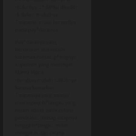
mulutnya. L*dahku disedot
di dalam mulutnya.
Tanganku mulai bergerilya
pada pay*daranya.
Pay*daranya yang
berukuran 36B sudah
kuremas-remas, p*tingnya
kupelintir yang membuat
Mama Mona
menggoyangkan tubuhnya
karena keenakan.
Tangannya yang mungil
memegang b*tangku yang
masih ada di balilk celana
pendekku. Diusap-usapnya
hingga b*tangku mulai
mengeras dan celana