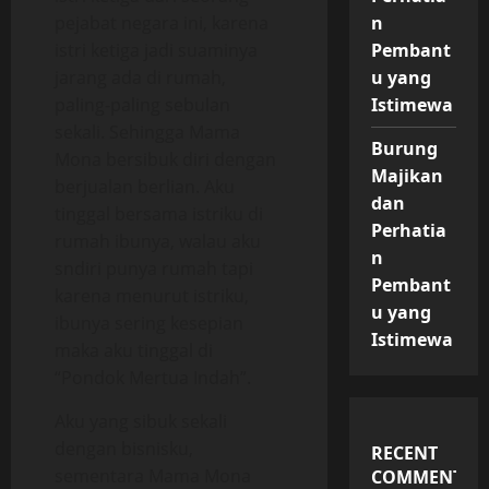
pejabat negara ini, karena
n
istri ketiga jadi suaminya
Pembant
jarang ada di rumah,
u yang
paling-paling sebulan
Istimewa
sekali. Sehingga Mama
Burung
Mona bersibuk diri dengan
Majikan
berjualan berlian. Aku
dan
tinggal bersama istriku di
Perhatia
rumah ibunya, walau aku
n
sndiri punya rumah tapi
Pembant
karena menurut istriku,
u yang
ibunya sering kesepian
Istimewa
maka aku tinggal di
“Pondok Mertua Indah”.
Aku yang sibuk sekali
dengan bisnisku,
RECENT
sementara Mama Mona
COMMENTS