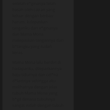
setelah v*ginanya telah
basah oleh cairan yang
keluar dengan berbau
harum, kulepaskan
tanganku dari v*ginanya
dan Mama Mona
melepaskan tangannya dari
b*tangku yang sudah
keras.
Mama Mona lalu berdiri di
hadapanku, dilepaskannya
baju tidurnya dan cel*na
d*lamnya sehingga aku
melihatnya dengan jelas
tubuh Mama Mona yang
b*gil dimana tubuhnya
sangat indah dengan tubuh