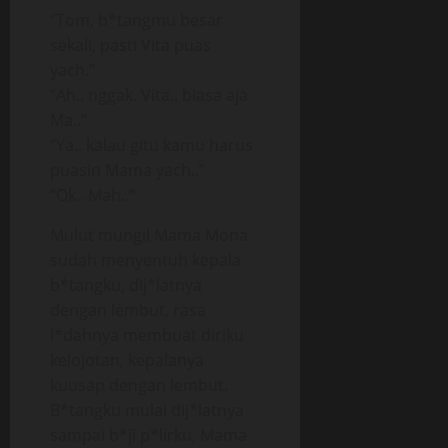
“Tom, b*tangmu besar
sekali, pasti Vita puas
yach.”
“Ah.. nggak. Vita.. biasa aja
Ma..”
“Ya.. kalau gitu kamu harus
puasin Mama yach..”
“Ok.. Mah..”
Mulut mungil Mama Mona
sudah menyentuh kepala
b*tangku, dij*latnya
dengan lembut, rasa
l*dahnya membuat diriku
kelojotan, kepalanya
kuusap dengan lembut.
B*tangku mulai dij*latnya
sampai b*ji p*lirku, Mama