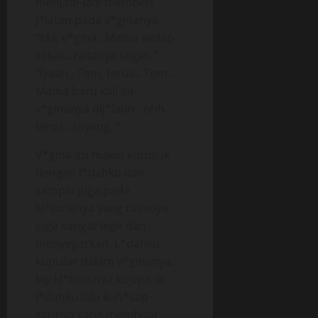
menjadi-jadi memberi
j*latan pada v*ginanya.
“Ma, v*gina.. Mama sedap
sekali.. rasanya segar..”
“Iyaah.. Tom, terus.. Tom..
Mama baru kali ini
v*ginanya dij*latin.. ohh..
terus.. sayang..”
V*gina itu makin kutusuk
dengan l*dahku dan
sampai juga pada
kl*torisnya yang rasanya
juga sangat legit dan
menyegarkan. L*dahku
kuputar dalam v*ginanya,
biji kl*torisnya kujepit di
l*dahku lalu kuh*sap
sarinya yang membuat