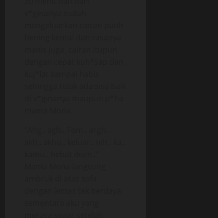
30 menit dan dari
v*ginanya sudah
mengeluarkan cairan putih
bening kental dan rasanya
manis juga, cairan itupun
dengan cepat kuh*sap dan
kuj*lat sampai habis
sehingga tidak ada sisa baik
di v*ginanya maupun p*ha
mama Mona.
“Ahg.. agh.. Tom.. argh..
akh.. akhu.. keluar.. nih.. ka..
kamu.. hebat dech..”
Mama Mona langsung
ambruk di atas sofa
dengan lemas tak berdaya,
sementara aku yang
merasa segar setelah