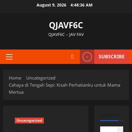
Skip
August 9, 2026
4:48:37 AM
to
content
QJAVF6C
QJAVF6C – JAV FAV
SUBSCRIBE
Primary
Menu
Home
Uncategorized
Cahaya di Tengah Sepi: Kisah Perhatianku untuk Mama
Mertua
SEARCH
Uncategorized