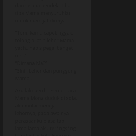
dan celana pendek. Tiba-
tiba Mama menyuruhku
untuk memijat dirinya.
“Tom, kamu capek nggak,
tolong pijatin leher Mama
yach.. habis pegal banget
nih..”
“Dimana Ma?”
“Sini.. Leher dan punggung
Mama..”
Aku lalu berdiri sementara
Mama Mona duduk di sofa,
aku mulai memijat
lehernya, pada awalnya
perasaanku biasa tapi
lama-lama aku ter*ngs*ng