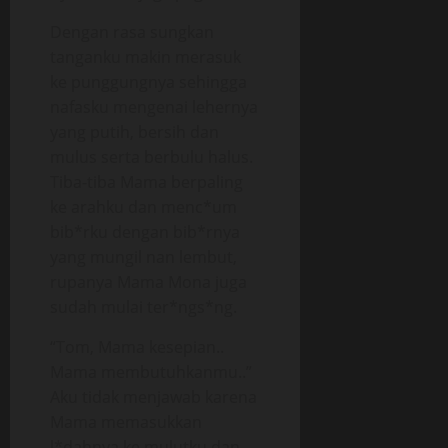
Dengan rasa sungkan
tanganku makin merasuk
ke punggungnya sehingga
nafasku mengenai lehernya
yang putih, bersih dan
mulus serta berbulu halus.
Tiba-tiba Mama berpaling
ke arahku dan menc*um
bib*rku dengan bib*rnya
yang mungil nan lembut,
rupanya Mama Mona juga
sudah mulai ter*ngs*ng.
“Tom, Mama kesepian..
Mama membutuhkanmu..”
Aku tidak menjawab karena
Mama memasukkan
l*dahnya ke mulutku dan