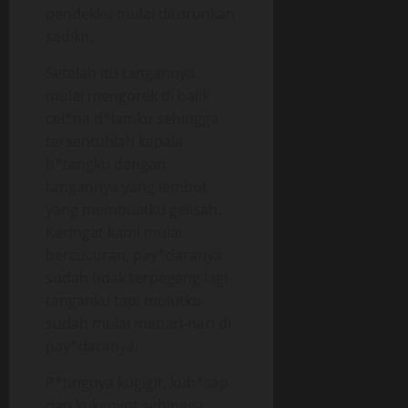
pendekku mulai diturunkan
sedikit,
Setelah itu tangannya
mulai mengorek di balik
cel*na d*lamku sehingga
tersentuhlah kepala
b*tangku dengan
tangannya yang lembut
yang membuatku gelisah.
Keringat kami mulai
bercucuran, pay*daranya
sudah tidak terpegang lagi
tanganku tapi mulutku
sudah mulai menari-nari di
pay*daranya,
P*tingnya kugigit, kuh*sap
dan kukenyot sehingga