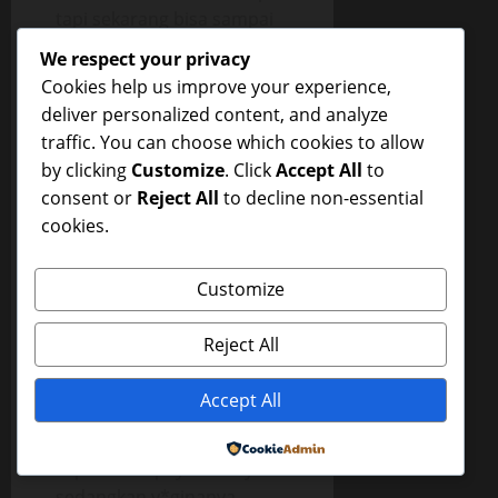
tapi sekarang bisa sampai
tembus ke perutnya.
We respect your privacy
Cookies help us improve your experience,
Pay*dara Mama Mona yang
deliver personalized content, and analyze
ranum dan terbungkus
traffic. You can choose which cookies to allow
kulit yang putih bersih
by clicking
Customize
. Click
Accept All
to
dihiasi p*ting kecil
consent or
Reject All
to decline non-essential
kemerahan sudah
cookies.
kuterkam dengan mulutku.
Pay*dara itu sudah
kuh*sap, kuj*lat, kugigit
Customize
dan kukenyot sampai
p*tingnya mengeras
Reject All
seperti batu kerikil dan
Mama Mona bel*ngsatan,
Accept All
Tangannya membekap
Powered by
kepalaku di pay*daranya
sedangkan v*ginanya