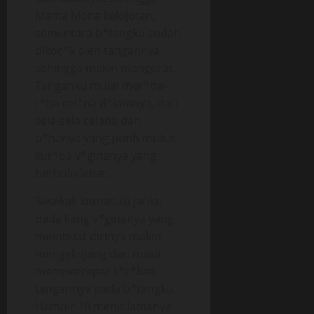
Mama Mona kelojotan,
sementara b*tangku sudah
dikoc*k oleh tangannya
sehingga makin mengeras.
Tanganku mulai mer*ba-
r*ba cel*na d*lamnya, dari
sela-sela celana dan
p*hanya yang putih mulus
kur*ba v*ginanya yang
berbulu lebat.
Sesekali kumasuki jariku
pada liang v*ginanya yang
membuat dirinya makin
mengelinjang dan makin
mempercepat k*c*kan
tangannya pada b*tangku.
Hampir 10 menit lamanya