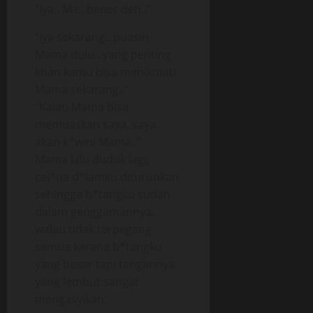
“Iya.. Ma.. bener deh..”
“Iya sekarang.. puasin
Mama dulu.. yang penting
khan kamu bisa menikmati
Mama sekarang..”
“Kalau Mama bisa
memuaskan saya, saya
akan k*wini Mama..”
Mama lalu duduk lagi,
cel*na d*lamku diturunkan
sehingga b*tangku sudah
dalam genggamannya,
walau tidak terpegang
semua karena b*tangku
yang besar tapi tangannya
yang lembut sangat
mengasyikan.