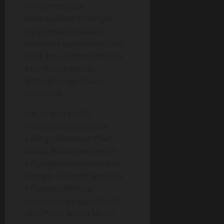
Mona mencoba
memasukkan b*tangku
yang besar ke dalam
mulutnya yang mungil tapi
tidak bisa, akhirnya hanya
bisa masuk kepala
b*tangku saja dalam
mulutnya.
Hal ini pun sudah
membuatku kelojotan,
saking nikmatnya l*dah
Mama Mona menyentuh
b*tangku dengan lembut.
Hampir 15 menit lamanya
b*tangku dih*sap
membuatnya agak basah
oleh l*dah Mama Mona