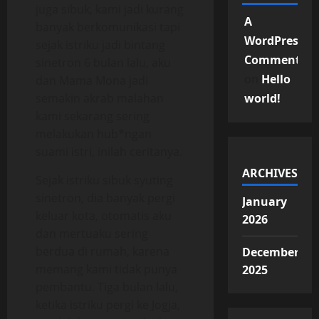
juga sibuk, kami jadi kurang
A
banyak berkomunikasi tapi
WordPress
sejak istriku jadi bintang
Commenter
sinetron 6 bulan lalu, aku
on
Hello
dan Mama Mona jadi
semakin akrab malahan
world!
kami sekarang sering
melakukan hub*ngan
suami istri, inilah ceritanya.
ARCHIVES
Sejak istriku sibuk syuting
sinetron, dia banyak pergi
January
keluar kota, otomatis aku
2026
dan mertuaku sering
berdua di rumah, karena
December
memang kami tidak punya
2025
pembantu. Tiga bulan lalu,
ketika istriku pergi ke Jogja,