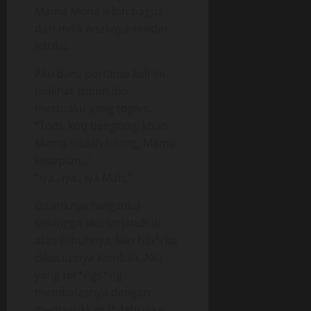
Mama Mona lebih bagus
dari milik anaknya sendiri,
istriku.
Aku baru pertama kali ini
melihat tubuh ibu
mertuaku yang toples.
“Tom, koq bengong, khan
Mama sudah bilang, Mama
kesepian..”
“iya.. iya.. iya Mah,”
Ditariknya tanganku
sehingga aku terjatuh di
atas tubuhnya, lalu bib*rku
dikecupnya kembali. Aku
yang ter*ngs*ng
membalasnya dengan
memasukkan l*dahku ke