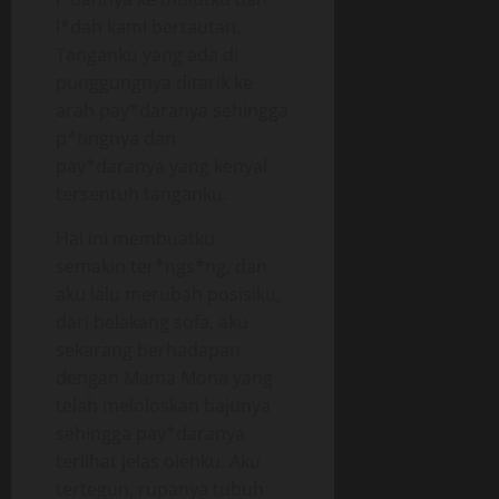
l*dah kami bertautan.
Tanganku yang ada di
punggungnya ditarik ke
arah pay*daranya sehingga
p*tingnya dan
pay*daranya yang kenyal
tersentuh tanganku.
Hal ini membuatku
semakin ter*ngs*ng, dan
aku lalu merubah posisiku,
dari belakang sofa, aku
sekarang berhadapan
dengan Mama Mona yang
telah meloloskan bajunya
sehingga pay*daranya
terlihat jelas olehku. Aku
tertegun, rupanya tubuh