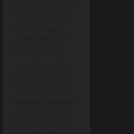
Mama menceritakan bahwa
dia merasa kesepian sejak
Vita makin sibuk dengan
dirinya sendiri dimana
suaminya pun jarang
datang, untungnya ada
diriku walaupun baru
malam bisa berjumpa.
Sejak itulah aku jadi akrab
dengan Mama Mona.
Sampai di rumah setelah
berpergian seharian dan
setelah mandi, aku dan
Mama nonton TV bersama-
sama, dia mengenakan
baju tidur modelnya baju
handuk sedangkan aku
hanya mengenakan kaus