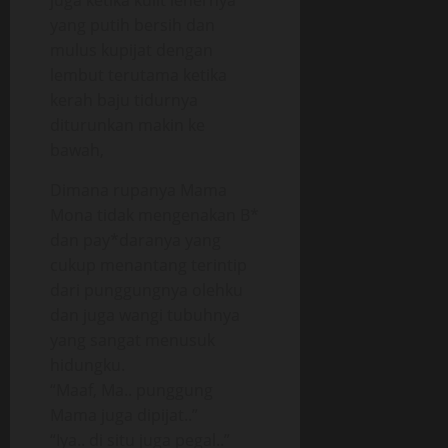
juga ketika kulit lehernya
yang putih bersih dan
mulus kupijat dengan
lembut terutama ketika
kerah baju tidurnya
diturunkan makin ke
bawah,
Dimana rupanya Mama
Mona tidak mengenakan B*
dan pay*daranya yang
cukup menantang terintip
dari punggungnya olehku
dan juga wangi tubuhnya
yang sangat menusuk
hidungku.
“Maaf, Ma.. punggung
Mama juga dipijat..”
“Iya.. di situ juga pegal..”