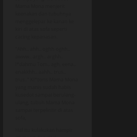
Mama Mona menjerit
keenakan dan tubuhnya
menggelepar ke kanan ke
kiri di atas sofa seperti
cacing kepanasan.
“Ahh.. ahh.. oghh oghh..
awww.. argh.. arghh..
l*dahmu Tom.. agh, eena..
enakkhh.. aahh.. trus..
trus..” Kl*toris Mama Mona
yang manis sudah habis
kusedot sampai berulang-
ulang, tubuh Mama Mona
sampai terpelintir di atas
sofa,
Hal itu kulakukan hampir