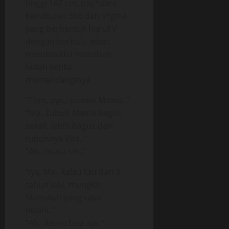
tinggi 167 cm, pay*dara
berukuran 36B dan v*gina
yang berbentuk huruf V
dengan berbulu lebat,
membuatku menahan
ludah ketika
memandanginya.
“Tom, ayo.. puasin Mama..”
“Ma.. tubuh Mama bagus
sekali, lebih bagus dari
tubuhnya Vita..”
“Ah.. masa sih..”
“Iya, Ma.. kalau tau dari 2
tahun lalu, mungkin
Mamalah yang saya
nikahi..”
“Ah.. kamu bisa aja..”