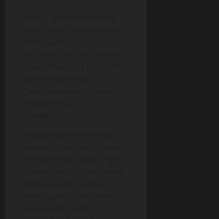
“Ma, V*gina Mama wangi
sekali, pasti rasanya enak
sekali yach.”
“Ah, masa sih Tom, wangi
mana dibanding punya Vita
dari punya Mama.”
“Jelas lebih wangi punya
mama dong..”
“Aaakkhh..”
V*gina Mama Mona telah
kusentuh dengan l*dahku.
Kuj*lat lembut liang v*gina
Mama Mona, v*gina Mama
Mona rasanya sangat
menyegarkan dan manis
membuatku makin