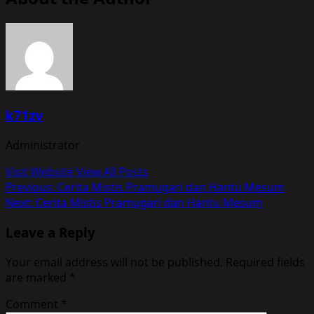
k71zv
Administrator
Visit Website
View All Posts
Post
Previous:
Cerita Mistis Pramugari dan Hantu Mesum
Next:
Cerita Mistis Pramugari dan Hantu Mesum
navigation
Leave a Reply
Your email address will not be published.
Required fields
are marked
*
Comment
*