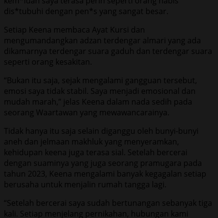
kem*luan saya terasa perih seperti orang habis
dis*tubuhi dengan pen*s yang sangat besar.
Setiap Keena membaca Ayat Kursi dan
mengumandangkan adzan terdengar almari yang ada
dikamarnya terdengar suara gaduh dan terdengar suara
seperti orang kesakitan.
“Bukan itu saja, sejak mengalami gangguan tersebut,
emosi saya tidak stabil. Saya menjadi emosional dan
mudah marah,” jelas Keena dalam nada sedih pada
seorang Waartawan yang mewawancarainya.
Tidak hanya itu saja selain diganggu oleh bunyi-bunyi
aneh dan jelmaan makhluk yang menyeramkan,
kehidupan keena juga terasa sial. Setelah bercerai
dengan suaminya yang juga seorang pramugara pada
tahun 2023, Keena mengalami banyak kegagalan setiap
berusaha untuk menjalin rumah tangga lagi.
“Setelah bercerai saya sudah bertunangan sebanyak tiga
kali. Setiap menjelang pernikahan, hubungan kami