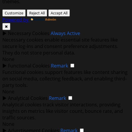
themes.
Customize
Reject All
Accept All
Powered by
✖
►
Necessary Cookies
Always Active
Necessary cookies enable essential site features like
secure log-ins and consent preference adjustments.
They do not store personal data.
None
►
Functional Cookies
Remark
Functional cookies support features like content sharing
on social media, collecting feedback, and enabling third-
party tools.
None
►
Analytical Cookies
Remark
Analytical cookies track visitor interactions, providing
insights on metrics like visitor count, bounce rate, and
traffic sources.
None
►
Advertisement Cookies
Remark