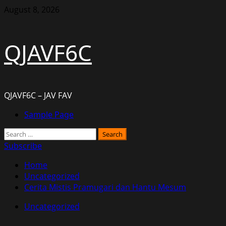
Skip
August 8, 2026
to
content
QJAVF6C
QJAVF6C – JAV FAV
Primary
Sample Page
Menu
Search
for:
Subscribe
Home
Uncategorized
Cerita Mistis Pramugari dan Hantu Mesum
Uncategorized