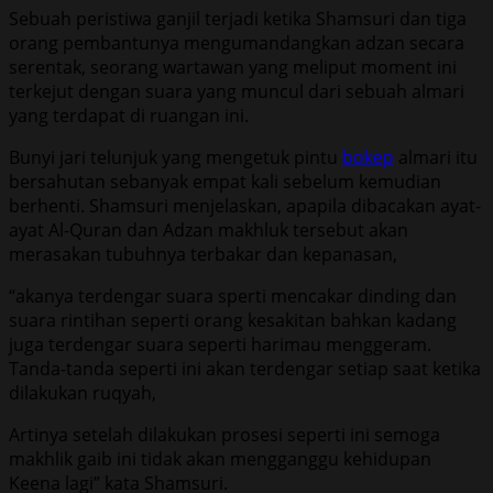
Sebuah peristiwa ganjil terjadi ketika Shamsuri dan tiga
orang pembantunya mengumandangkan adzan secara
serentak, seorang wartawan yang meliput moment ini
terkejut dengan suara yang muncul dari sebuah almari
yang terdapat di ruangan ini.
Bunyi jari telunjuk yang mengetuk pintu
bokep
almari itu
bersahutan sebanyak empat kali sebelum kemudian
berhenti. Shamsuri menjelaskan, apapila dibacakan ayat-
ayat Al-Quran dan Adzan makhluk tersebut akan
merasakan tubuhnya terbakar dan kepanasan,
“akanya terdengar suara sperti mencakar dinding dan
suara rintihan seperti orang kesakitan bahkan kadang
juga terdengar suara seperti harimau menggeram.
Tanda-tanda seperti ini akan terdengar setiap saat ketika
dilakukan ruqyah,
Artinya setelah dilakukan prosesi seperti ini semoga
makhlik gaib ini tidak akan mengganggu kehidupan
Keena lagi” kata Shamsuri.