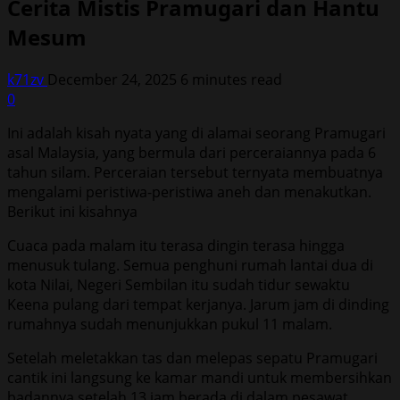
Cerita Mistis Pramugari dan Hantu
Mesum
k71zv
December 24, 2025
6 minutes read
0
Ini adalah kisah nyata yang di alamai seorang Pramugari
asal Malaysia, yang bermula dari perceraiannya pada 6
tahun silam. Perceraian tersebut ternyata membuatnya
mengalami peristiwa-peristiwa aneh dan menakutkan.
Berikut ini kisahnya
Cuaca pada malam itu terasa dingin terasa hingga
menusuk tulang. Semua penghuni rumah lantai dua di
kota Nilai, Negeri Sembilan itu sudah tidur sewaktu
Keena pulang dari tempat kerjanya. Jarum jam di dinding
rumahnya sudah menunjukkan pukul 11 malam.
Setelah meletakkan tas dan melepas sepatu Pramugari
cantik ini langsung ke kamar mandi untuk membersihkan
badannya setelah 13 jam berada di dalam pesawat