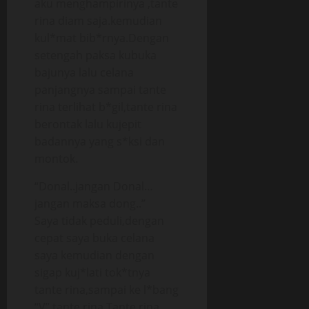
aku menghampirinya ,tante
rina diam saja.kemudian
kul*mat bib*rnya.Dengan
setengah paksa kubuka
bajunya lalu celana
panjangnya sampai tante
rina terlihat b*gil,tante rina
berontak lalu kujepit
badannya yang s*ksi dan
montok.
“Donal..jangan Donal…
jangan maksa dong..”
Saya tidak peduli,dengan
cepat saya buka celana
saya kemudian dengan
sigap kuj*lati tok*tnya
tante rina,sampai ke l*bang
“V” tante rina.Tante rina