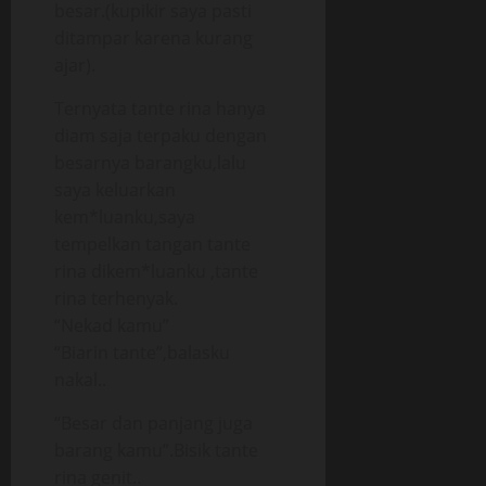
besar.(kupikir saya pasti
ditampar karena kurang
ajar).
Ternyata tante rina hanya
diam saja terpaku dengan
besarnya barangku,lalu
saya keluarkan
kem*luanku,saya
tempelkan tangan tante
rina dikem*luanku ,tante
rina terhenyak.
“Nekad kamu”
“Biarin tante”,balasku
nakal..
“Besar dan panjang juga
barang kamu”.Bisik tante
rina genit..