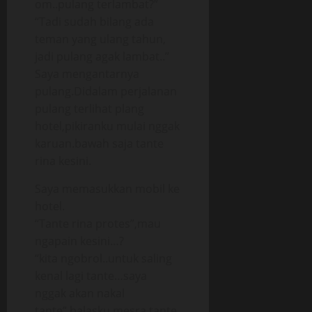
om..pulang terlambat?”
“Tadi sudah bilang ada
teman yang ulang tahun,
jadi pulang agak lambat..”
Saya mengantarnya
pulang.Didalam perjalanan
pulang terlihat plang
hotel,pikiranku mulai nggak
karuan.bawah saja tante
rina kesini.
Saya memasukkan mobil ke
hotel.
“Tante rina protes”,mau
ngapain kesini…?
“kita ngobrol..untuk saling
kenal lagi tante…saya
nggak akan nakal
tante”,balasku mesra,tante