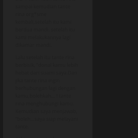
sampai kemudian tante
rina org*sme
kembali,setelah itu kami
berdua mandi. setelah itu
kami melakukannya lagi
dikamar mandi.
Lalu setelah itu tante rina
berbisik, “donal kamu lebih
hebat dari suami saya.Dan
jika tante rina ingin
berhubungan lagi dengan
kamu,bolehkah… ! tante
rina menghubungi kamu.
Kemudian saya menjawab,
“boleh…saya siap melayani
tante.