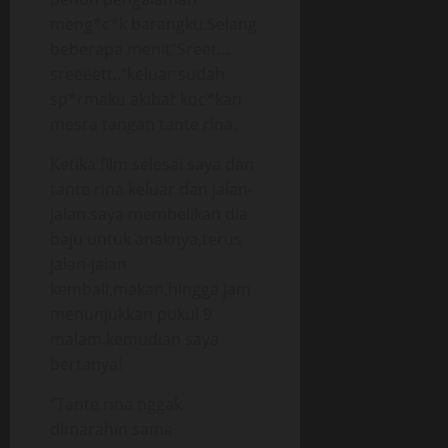
meng*c*k barangku.Selang
beberapa menit”Sreet…
sreeeett..”keluar sudah
sp*rmaku akibat koc*kan
mesra tangan tante rina.
Ketika film selesai saya dan
tante rina keluar dan jalan-
jalan.saya membelikan dia
baju untuk anaknya,terus
jalan-jalan
kembali,makan,hingga jam
menunjukkan pukul 9
malam.kemudian saya
bertanya!
“Tante rina nggak
dimarahin sama