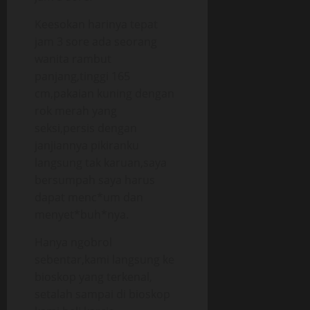
Keesokan harinya tepat
jam 3 sore ada seorang
wanita rambut
panjang,tinggi 165
cm,pakaian kuning dengan
rok merah yang
seksi,persis dengan
janjiannya pikiranku
langsung tak karuan,saya
bersumpah saya harus
dapat menc*um dan
menyet*buh*nya.
Hanya ngobrol
sebentar,kami langsung ke
bioskop yang terkenal,
setalah sampai di bioskop