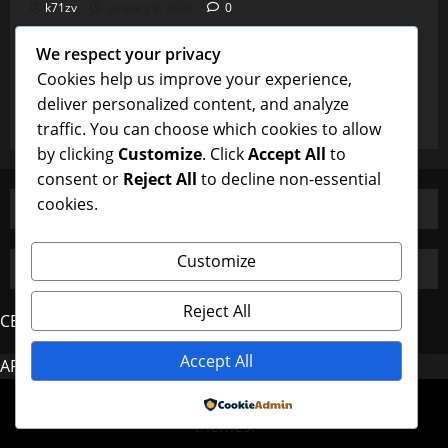
k71zv
January 9, 2026
0
Uncategorized
We respect your privacy
Burung Majikan dan Perhatian Pembantu yang
Cookies help us improve your experience,
Istimewa
deliver personalized content, and analyze
k71zv
January 9, 2026
0
traffic. You can choose which cookies to allow
by clicking
Customize
. Click
Accept All
to
consent or
Reject All
to decline non-essential
cookies.
Customize
Reject All
CERDAS4D
Accept All
AROMA4D
MAHJONG
Copyright © All rights reserved.
|
MoreNews
by AF
Powered by
themes.