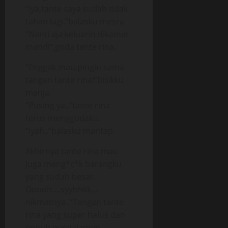
“Iya,tante saya sudah tidak
tahan lagi.”balasku mesra
“Nanti aja keluarin dikamar
mandi”,goda tante rina.
“Enggak mau,pingin sama
tangan tante rina!”bisikku
manja.
“Pusing ya..”tante rina
terus menggodaku.
“Iyah..”balasku mantap.
Akhirnya tante rina mau
juga meng*c*k barangku
yang sudah besar.
Ooooh….syyhhkk…
nikmatnya..”Tangan tante
rina yang super halus dan
penuh pengalaman