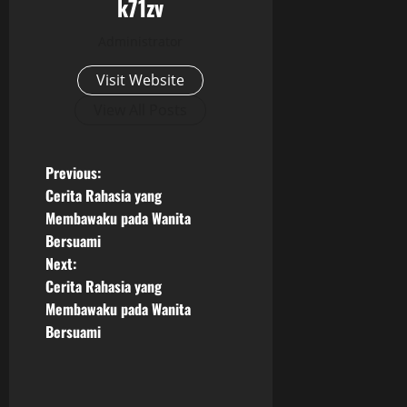
k71zv
Administrator
Visit Website
View All Posts
P
Previous:
Cerita Rahasia yang
o
Membawaku pada Wanita
Bersuami
s
Next:
t
Cerita Rahasia yang
Membawaku pada Wanita
n
Bersuami
a