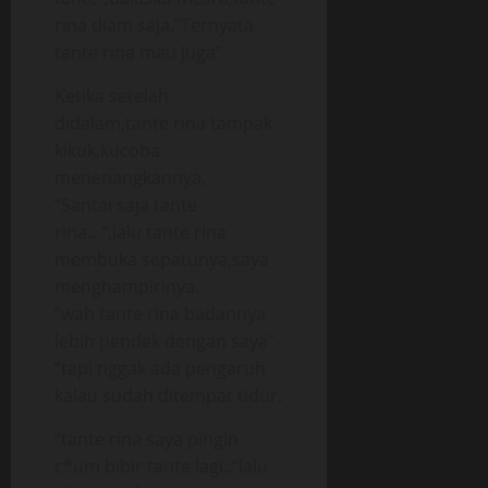
rina diam saja.”Ternyata
tante rina mau juga”
Ketika setelah
didalam,tante rina tampak
kikuk,kucoba
menenangkannya,
“Santai saja tante
rina…”,lalu tante rina
membuka sepatunya,saya
menghampirinya.
“wah tante rina badannya
lebih pendek dengan saya”
“tapi nggak ada pengaruh
kalau sudah ditempat tidur.
“tante rina saya pingin
c*um bibir tante lagi..”lalu