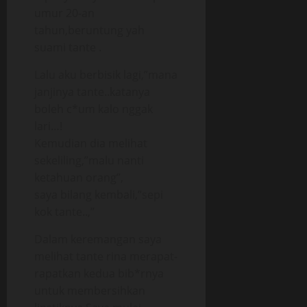
umur 20-an
tahun,beruntung yah
suami tante .
Lalu aku berbisik lagi,”mana
janjinya tante..katanya
boleh c*um kalo nggak
lari…!
Kemudian dia melihat
sekeliling,”malu nanti
ketahuan orang”,
saya bilang kembali,”sepi
kok tante..,”
Dalam keremangan saya
melihat tante rina merapat-
rapatkan kedua bib*rnya
untuk membersihkan