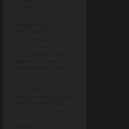
merasakan kenikmatan
yang luar biasa.
Kemudian saya meng*c*k-
ng*c*k lubangnya sampai
tante rina merasakan
nikmat untuk yang kedua
kalinya.Kemudian kami
berganti posisi sekarang
gilirannya tante rina yang
mengh*sap
punyaku.Setalah itu
kumasukkan barangku
yang besar dan panjang ke
l*bang v*gina tante rina
yang sudah basah., dengan
cepat kugerakkan punyaku
turun naik.