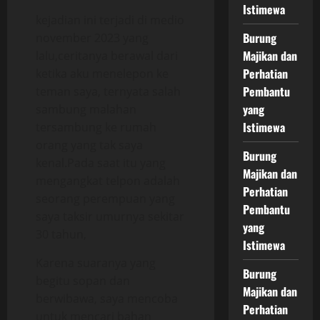
Istimewa
kejadian ini terjadi di medio
Burung
november 2023 yang
Majikan dan
lalu,ceritanya berawal dari
Perhatian
ketika aku menelepon ke
Pembantu
teman saya, ternyata salah
yang
sambung malahan
Istimewa
tersambung ke rumah
orang yang tak saya
Burung
kenal.Pada saat itu yang
Majikan dan
mengangkat telpon adalah
Perhatian
seorang perempuan yang
Pembantu
saya taksir umurnya sekitar
yang
30 tahun,
Istimewa
Karena suaranya yang
Burung
begitu sopan dan
Majikan dan
berwibawa, saya mencoba
Perhatian
untuk mencari bahan