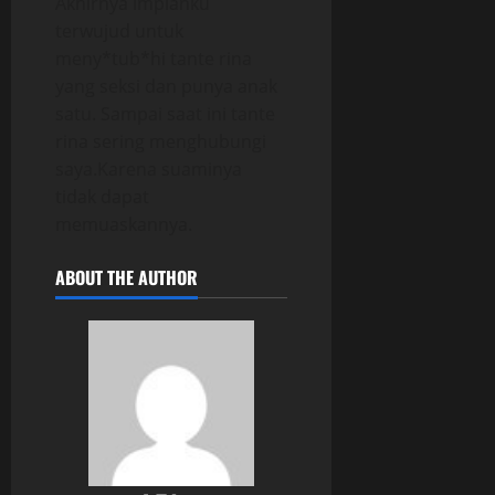
Akhirnya impianku
terwujud untuk
meny*tub*hi tante rina
yang seksi dan punya anak
satu. Sampai saat ini tante
rina sering menghubungi
saya.Karena suaminya
tidak dapat
memuaskannya.
ABOUT THE AUTHOR