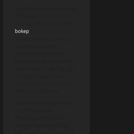
Masih barangku men*ncap
dil*bang v*gina tante
rina,saya guling-gulingkan
bokep
badannya sehingga
kadang dia diatas kadang
dia dibawah.Kami
melakukannya dengan
banyak posisi. Lama-lama
tante rina ter*ngs*ng juga
dan ingin cepat keluar,
akhirnya sama-sama kami
mencapai org*sme.
Saya memasukkan semua
air m*ni saya ke
l*bangnya.Kemudian
dengan cepat saya j*lati
bib*r kem*luan tante rina