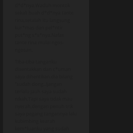
d*d*nya.Waduh montok
sekali buah d*d*nya tante
rina,setalah itu langsung
kur*mas dan pel*ntir
put*ng s*s*nya.Nafas
tante rina mulai ngos-
ngosan.
Tiba-tiba tanganku
disentakkan dan c*uman
saya dihentikan.dia bilang
“sudah dong..!jangan
terlalu jauh saya sudah
nikah.Tapi saya tidak mau
nyerah,dengan penuh trik
saya pegang tangannya lalu
kubimbing kearah
kem*luanku yang sudah