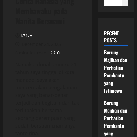
Cerita Rahasia yang
Membawaku pada
Wanita Bersuami
RECENT
k71zv
POSTS
December 24, 2025
Burung
6 minutes read
0
Majikan dan
Namaku, donal umurku 21
Perhatian
tahun saya tinggal di kota
Pembantu
manado. saya akan
yang
menceritakan pengalaman
Istimewa
saya yang benar-benar
Burung
terjadi dan begitu indah tak
Majikan dan
terlupakan bersama
Perhatian
seorang perempuan yang
Pembantu
sudah bersuami,namanya
yang
tante rina.