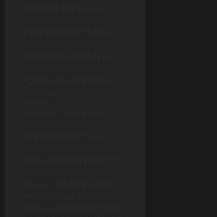
kami beli karcis
masuk,kebetulan kami
berdua dapat tempat
duduk dipinggir.Setelah
film dimulai, didalam
celanaku ada terasa yang
sangat ganjil ternyata
“torpedoku mulai berdiri
kencang”.
Kemudian kuberanikan
untuk memegang
tangannya yang begitu
halus dan lembut,ternyata
tante rina hanya diam
saja.Saya berbisik “tante
bohong katanya ditelpon
bilang sudah nenek-nenek
tapi nyatanya masih seperti