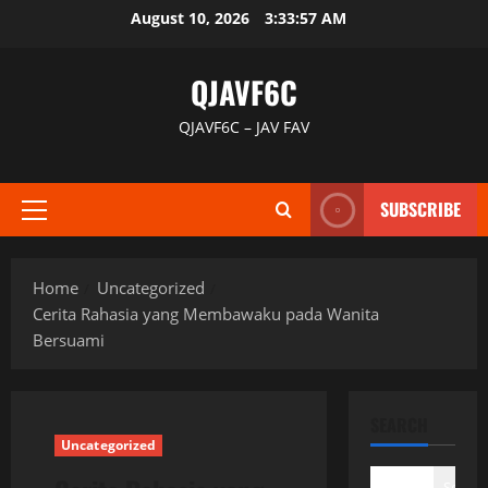
Skip
August 10, 2026
3:33:58 AM
to
content
QJAVF6C
QJAVF6C – JAV FAV
SUBSCRIBE
Primary
Menu
Home
Uncategorized
Cerita Rahasia yang Membawaku pada Wanita
Bersuami
SEARCH
Uncategorized
Search