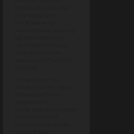
lipstiknya.Saya mulai
mendekatkan bibir saya
pada telinga tante
rina.Busyet wangi
sekali,kemudian tanpa ragu
lagi saya makin berani
mendekatkan bibir saya
dipipi tante rina dan
seterusnya kul*mat bib*r
tante rina.
Ternyata tante rina
terbawa arus dan segera
melawan lum*tanku
dengan penuh
ga*rah.Kemudian tanganku
mulai kumainkan di
badannya tante rina,dan
sampai di buah