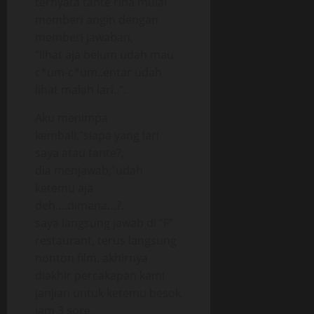
ternyata tante rina mulai
memberi angin dengan
memberi jawaban,
“lihat aja belum udah mau
c*um-c*um..entar udah
lihat malah lari..”.
Aku menimpa
kembali,”siapa yang lari
saya atau tante?,
dia menjawab,”udah
ketemu aja
deh….dimana…?.
saya langsung jawab di “F”
restaurant, terus langsung
nonton film. akhirnya
diakhir percakapan kami
janjian untuk ketemu besok
jam 3 sore.