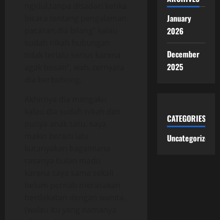
ngidul,tanpa disadari ketika
January
bicara tentang pengalaman
pacaran,dia bilang” kalau
2026
sudah nikah hubungan
December
tidak terlalu serius karena
2025
agak bosan”, wah..ternyata
dia berbohong,
Akhirnya dia mengaku
kalau dia sudah nikah dan
CATEGORIES
punya anak satu. saya
makin berani lalu
Uncategorized
kutanyakan bagaimana
rasanya bulan madu
karena saya sama sekali
belum pernah merasakan
berdekatan dengan wanita.
(walau itu yang namanya