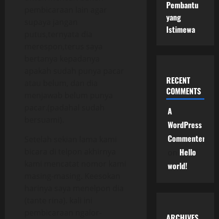
Pembantu
pembicaraan lain agar
yang
supaya jangan
Istimewa
putus,ternyata dia
merespon,terus saya
bertanya kepadanya
apakah sudah punya pacar
RECENT
atau belum, dan dia
COMMENTS
menjawab belum punya
pacar.(padahal sudah
A
bersuami).
WordPress
Commenter
Setelah sekian lama kami
bicara di telpon akhirnya
Hello
on
kami mencatat nomor kami
world!
masing-masing. Keesokan
harinya saya menelpon dia
(tante rina). kali ini
pembicaraan ngalor-
ARCHIVES