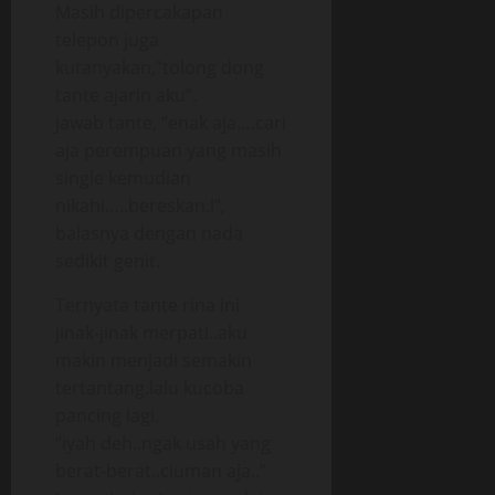
Masih dipercakapan
telepon juga
kutanyakan,”tolong dong
tante ajarin aku”.
jawab tante, “enak aja….cari
aja perempuan yang masih
single kemudian
nikahi…..bereskan.!”,
balasnya dengan nada
sedikit genit.
Ternyata tante rina ini
jinak-jinak merpati..aku
makin menjadi semakin
tertantang.lalu kucoba
pancing lagi.
“iyah deh..ngak usah yang
berat-berat..ciuman aja..”