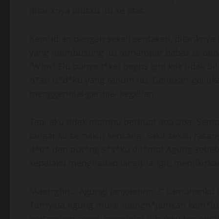
ditariknya blusku itu ke atas.
Kemudian dengan sekali sentakan, ditariknya 
yang membusung itu terhampar bebas di dep
“Wow! Elu punya t*ket bagus gini kok tidak b
b*ah d*d*ku yang ranum itu. Gelitikan-gelit
menggerinjal-gerinjal kegelian.
Tapi aku tidak mampu berbuat apa-apa. Sema
tanganku semakin kencang. Sakit sekali rasa
d*d* dan put*ng s*s*ku dil*mat Agung sebeb
kepalaku menghadap langit-langit, memikirkan 
“Aaarrghh… Agung! Jangaannn..!” Lamunanku bu
Ternyata Agung mulai mengh*jamkan kem*lu
bertambah cepat, membuat tubuhku tersentak-