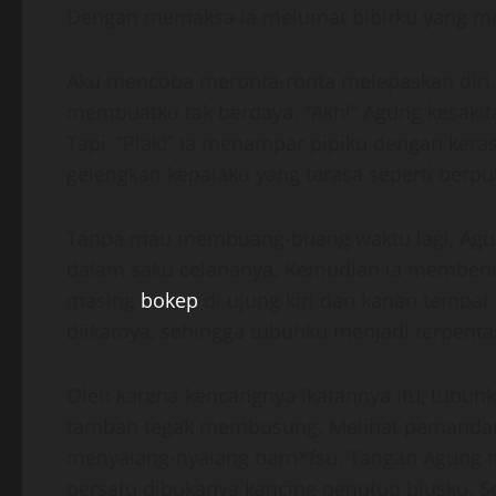
Dengan memaksa ia melumat bibirku yang mer
Aku mencoba meronta-ronta melepaskan diri. 
membuatku tak berdaya. “Akh!” Agung kesakit
Tapi, “Plak!” Ia menampar pipiku dengan ke
gelengkan kepalaku yang terasa seperti berput
Tanpa mau membuang-buang waktu lagi, Agung
dalam saku celananya. Kemudian ia membent
masing
bokep
di ujung kiri dan kanan tempat 
diikatnya, sehingga tubuhku menjadi terpenta
Oleh karena kencangnya ikatannya itu, tubuh
tambah tegak membusung. Melihat pemandan
menyalang-nyalang bern*fsu. Tangan Agung 
persatu dibukanya kancing penutup blusku. S