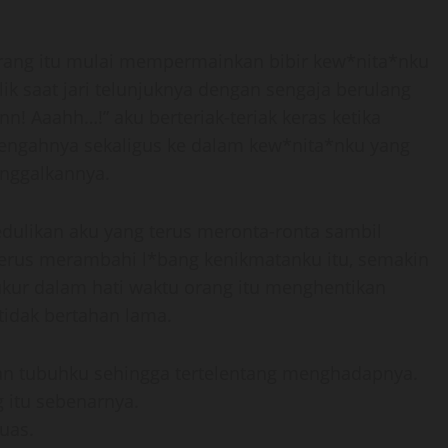
ang itu mulai mempermainkan bibir kew*nita*nku
lik saat jari telunjuknya dengan sengaja berulang
ann! Aaahh…!” aku berteriak-teriak keras ketika
 tengahnya sekaligus ke dalam kew*nita*nku yang
anggalkannya.
ulikan aku yang terus meronta-ronta sambil
menerus merambahi l*bang kenikmatanku itu, semakin
ukur dalam hati waktu orang itu menghentikan
tidak bertahan lama.
an tubuhku sehingga tertelentang menghadapnya.
g itu sebenarnya.
uas.