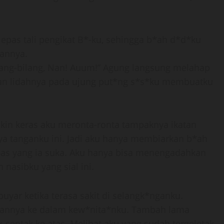
lepas tali pengikat B*-ku, sehingga b*ah d*d*ku
annya.
ilang-bilang, Nan! Auum!” Agung langsung melahap
ikan lidahnya pada ujung put*ng s*s*ku membuatku
kin keras aku meronta-ronta tampaknya ikatan
nya tanganku ini. Jadi aku hanya membiarkan b*ah
as yang ia suka. Aku hanya bisa menengadahkan
nasibku yang sial ini.
yar ketika terasa sakit di selangk*nganku.
annya ke dalam kew*nita*nku. Tambah lama
sentak ke atas. Melihat aku yang sudah tergeletak