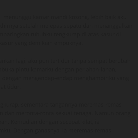
il menunggu kamar mandi kosong, lebih baik aku
Akhirnya setelah melepas sepatu dan menanggalkan
baringkan tubuhku tengkurap di atas kasur di
i kasur yang demikian empuknya.
hankan lagi, aku pun tertidur tanpa sempat berubah
mbuka pintu kamarku dengan perlahan-lahan,
alu dengan mengendap-endap menghampiriku yang
at tidur.
engkurap, sementara tangannya meremas-remas
gun dan meronta-ronta sekuat tenaga. Namun orang
kan. Kemudian dengan secepat kilat, ia
amku. Dengan ganasnya, ia meremas-remas