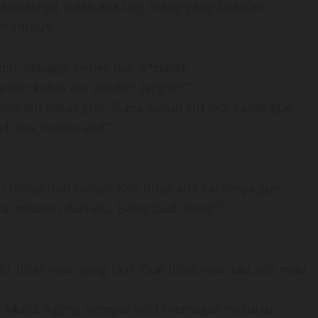
 sepuasnya, tidak ada lagi orang yang bakalan
h mampus!”
iri, sebagai nenek tua. K*parat.
 kan kakak elu sendiri! Jangan!”
ap elu kakak gue. Siapa suruh elu jadi kakak gue.
k tua, mama elu!”
u hidup dan kuliah. Kan tidak ada salahnya gue
 imbalan dari elu. Bales budi dong!”
, tidak mau yang lain. Gue tidak mau tau, elu mau
i. Mulut Agung secepat kilat memagut mulutku.