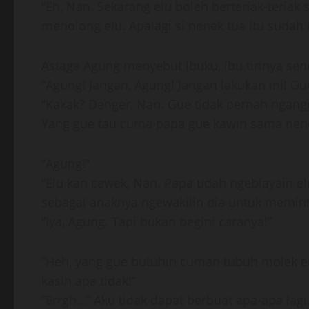
“Eh, Nan. Sekarang elu boleh berteriak-teriak
menolong elu. Apalagi si nenek tua itu suda
Astaga Agung menyebut ibuku, ibu tirinya send
“Agung! Jangan, Agung! Jangan lakukan ini! Gue
“Kakak? Denger, Nan. Gue tidak pernah ngangg
Yang gue tau cuma papa gue kawin sama nene
“Agung!”
“Elu kan cewek, Nan. Papa udah ngebiayain el
sebagai anaknya ngewakilin dia untuk meminta
“Iya, Agung. Tapi bukan begini caranya!”
“Heh, yang gue butuhin cuman tubuh molek elu
kasih apa tidak!”
“Errgh…” Aku tidak dapat berbuat apa-apa lag