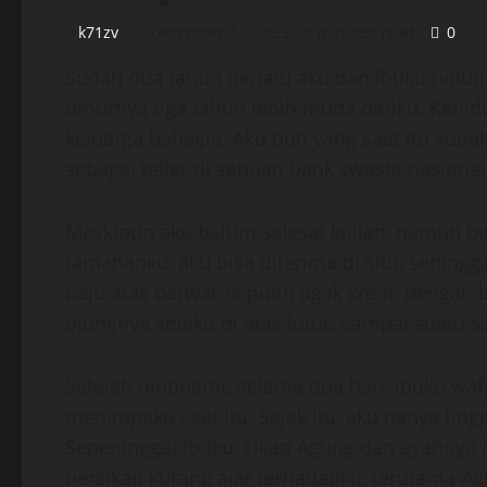
k71zv
December 12, 2025
8 minutes read
0
Sudah dua tahun berlalu aku dan ibuku hidup
umurnya tiga tahun lebih muda dariku. Kehid
keluarga bahagia. Aku pun yang saat itu suda
sebagai teller di sebuah bank swasta nasional
Meskipun aku belum selesai kuliah, namun b
tamahanku, aku bisa diterima di situ, sehin
baju atas berwarna putih agak krem, dengan
ujungnya sedikit di atas lutut. Sampai suatu s
Setelah diopname selama dua hari, ibuku wafa
menimpaku saat itu. Sejak itu, aku hanya ting
Sepeninggal ibuku, sikap Agung dan ayahnya 
bersikap kurang ajar terhadapku, terutama Ag