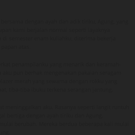
 bersama dengan ayah dan adik tiriku, Agung, yang
upan kami berjalan normal seperti layaknya
h di semester enam kuliahku, diterima bekerja
 papan atas.
erkat penampilanku yang menarik dan keramah-
gga aku pun berhak mengenakan pakaian seragam
 blazer merah yang sewarna dengan rokku yang
aat, tiba-tiba ibuku terkena serangan jantung.
t meninggalkan aku. Rasanya seperti langit runtuh
gal bertiga dengan ayah tiriku dan Agung.
mulai berubah. Mereka berdua beberapa kali mulai
ung.