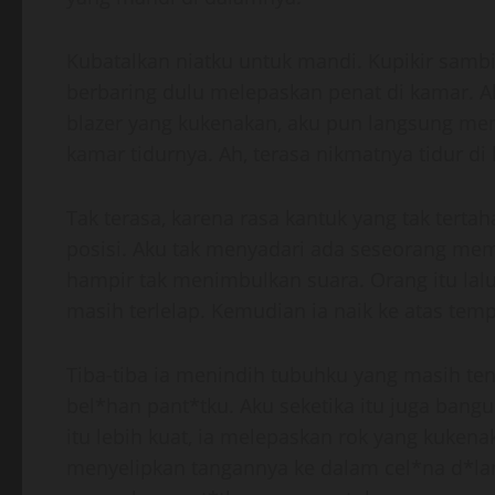
Kubatalkan niatku untuk mandi. Kupikir samb
berbaring dulu melepaskan penat di kamar. 
blazer yang kukenakan, aku pun langsung mem
kamar tidurnya. Ah, terasa nikmatnya tidur d
Tak terasa, karena rasa kantuk yang tak terta
posisi. Aku tak menyadari ada seseorang me
hampir tak menimbulkan suara. Orang itu l
masih terlelap. Kemudian ia naik ke atas temp
Tiba-tiba ia menindih tubuhku yang masih t
bel*han pant*tku. Aku seketika itu juga ban
itu lebih kuat, ia melepaskan rok yang kukena
menyelipkan tangannya ke dalam cel*na d*l