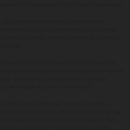
ekah itu, membuatku hampir tidak bisa bernafas.
Tapi cekalan tangan Agung jauh lebih kuat,
an sewaktu kugigit lidahnya dengan cukup keras.
ras, membuat mataku berkunang-kunang. Kugeleng-
ar-putar.
 mengeluarkan beberapa utas tali sepatu dari
angkan kedua tanganku, dan mengikatnya masing-
tidur. Demikian juga kedua kakiku, tak luput
ng tak berdaya diikat di keempat arah.
ku tertarik cukup kencang, membuat dadaku
gan yang indah ini membuat mata Agung tambah
mencengkeram kerah blus yang kukenakan. Satu
etelah kancing-kancing blusku terbuka semua,