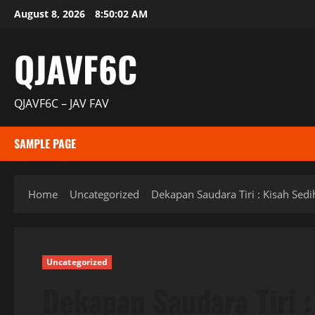
Skip
August 8, 2026
8:50:03 AM
to
content
QJAVF6C
QJAVF6C – JAV FAV
SAMPLE PAGE
Home
Uncategorized
Dekapan Saudara Tiri : Kisah Sed
Uncategorized
Dekapan Saudara Tiri 