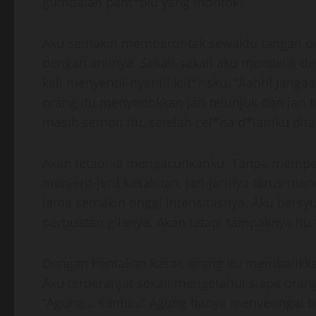
gumpalan pant*tku yang montok.
Aku semakin memberontak sewaktu tangan or
dengan ahlinya. Sekali-sekali aku mendelik-de
kali menyentil-nyentil klit*risku. “Aahh! Janga
orang itu menyodokkan jari telunjuk dan jari
masih sempit itu, setelah cel*na d*lamku dit
Akan tetapi ia mengacuhkanku. Tanpa memped
menjerit-jerit kesakitan, jari-jarinya terus-
lama semakin tinggi intensitasnya. Aku bersy
perbuatan gilanya. Akan tetapi tampaknya itu 
Dengan hentakan kasar, orang itu membalikk
Aku terperanjat sekali mengetahui siapa oran
“Agung… Kamu…” Agung hanya menyeringai b