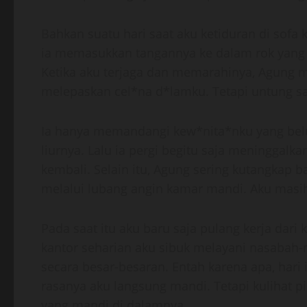
Bahkan suatu hari saat aku ketiduran di sofa 
ia memasukkan tangannya ke dalam rok yang
Ketika aku terjaga dan memarahinya, Agung
melepaskan cel*na d*lamku. Tetapi untung saja
Ia hanya memandangi kew*nita*nku yang bel
liurnya. Lalu ia pergi begitu saja meninggal
kembali. Selain itu, Agung sering kutangkap
melalui lubang angin kamar mandi. Aku masih
Pada saat itu aku baru saja pulang kerja dari ka
kantor seharian aku sibuk melayani nasabah
secara besar-besaran. Entah karena apa, hari 
rasanya aku langsung mandi. Tetapi kulihat 
yang mandi di dalamnya.