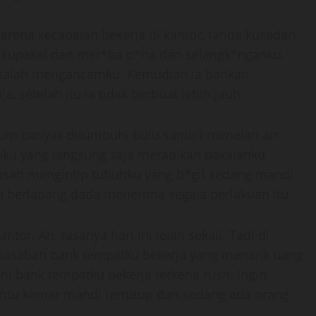
karena kecapaian bekerja di kantor, tanpa kusadari
 kupakai dan mer*ba p*ha dan selangk*nganku.
 malah mengancamku. Kemudian ia bahkan
, setelah itu ia tidak berbuat lebih jauh.
um banyak ditumbuhi bulu sambil menelan air
kanku yang langsung saja merapikan pakaianku
 basah mengintip tubuhku yang b*gil sedang mandi
 berlapang dada menerima segala perlakuan itu.
ntor. Ah, rasanya hari ini lelah sekali. Tadi di
-nasabah bank tempatku bekerja yang menarik uang
ini bank tempatku bekerja terkena rush. Ingin
pintu kamar mandi tertutup dan sedang ada orang