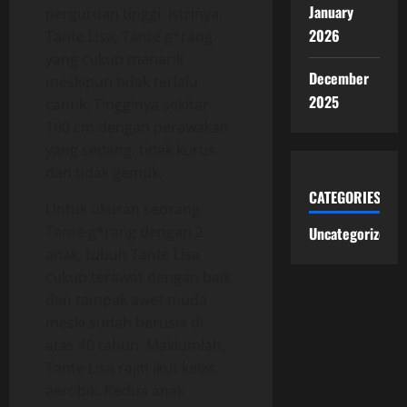
January
perguruan tinggi. Istrinya,
2026
Tante Lisa, Tante g*rang
yang cukup menarik
December
meskipun tidak terlalu
2025
cantik. Tingginya sekitar
160 cm dengan perawakan
yang sedang, tidak kurus
dan tidak gemuk.
CATEGORIES
Untuk ukuran seorang
Tante g*rang dengan 2
Uncategorized
anak, tubuh Tante Lisa
cukup terawat dengan baik
dan tampak awet muda
meski sudah berusia di
atas 40 tahun. Maklumlah,
Tante Lisa rajin ikut kelas
aerobik. Kedua anak