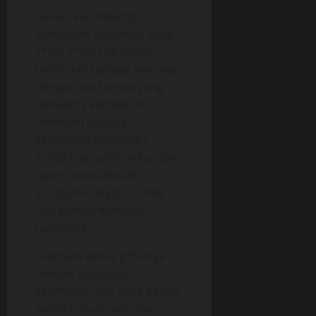
Sesaat kupandangi
keindahan tubuhnya yang
s*ksi. T*ket nya cukup
berisi dan tampak kencang
dengan put*ngnya yang
berwarna kecoklatan
memberi pesona
keindahan tersendiri.
Tubuhnya putih mulus dan
nyaris tanpa lemak,
sungguh-sungguh Tante
Lisa pandai merawat
tubuhnya.
Diantara kedua p*hanya
tampak bulu-bulu
kem*luan yang agak basah,
entah baru mandi atau