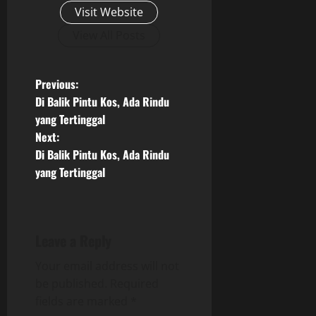
Visit Website
View All Posts
P
Previous:
Di Balik Pintu Kos, Ada Rindu
o
yang Tertinggal
Next:
s
Di Balik Pintu Kos, Ada Rindu
t
yang Tertinggal
n
a
Leave a Reply
v
Your email address will not
be published.
Required
i
fields are marked
*