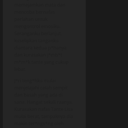
memejamkan mata dan
mencoba bernafas
perlahan untuk
mengontrol emosiku.
Seranganku berlanjut,
kuselipkan tanganku
diantara kedua p*hanya
dan kurasakan j*mb*t
m*m*k tante yang cukup
lebat.
J*ri teng*hku mulai
menjelajahi celah sempit
dan basah yang ada di
sana. Hangat sekali raanya.
Kurasakan nafas Tante Lisa
mulai berat, tampaknya dia
makin ter*ngs*ng oleh