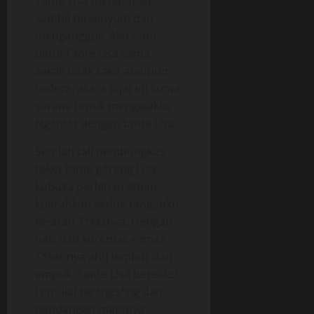
Tante Lisa menatapku
sambil tersenyum dan
mengangguk. Aku tahu
betul Tante Lisa sama
sekali tidak sakit ataupun
cedera, acara pijat ini cuma
sarana untuk mengajakku
Ng*nt*t dengan tante Lisa.
Setelah tali pembungkus
toket tante g*rang Lisa
kubuka perlahan-lahan
kuarahkan kedua tanganku
ke-arah T*ketnya. Dengan
hati-hati kuremas-remas
T*ket nya ahh lembut dan
empuk. Tante Lisa bereaksi,
ia mulai ter*ngs*ng dan
pandangan matanya