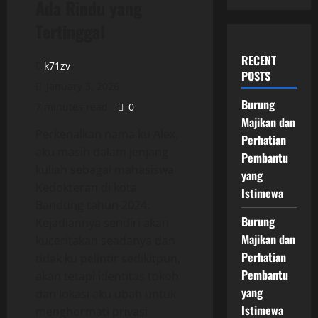
Ada Rindu yang
Tertinggal
RECENT
k71zv
POSTS
January 3, 2026
Burung
7 minutes read
0
Majikan dan
Perkenalkan nama ku Alex,
Perhatian
aku masih dalam jenjang
Pembantu
kuliah sebagai mahasiswa
yang
Kedokteran di kota
Istimewa
Bandung tahun 2024.
Burung
Kejadiannya sendiri akan
Majikan dan
kuceritakan seadanya dan
Perhatian
tidak ku pelintir sedikitpun,
Pembantu
akan tetapi identitas tokoh
yang
dan lokasi aku ubah untuk
Istimewa
menghormati privasi