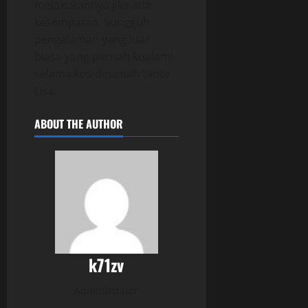
melakukannya jika ada
kesempatan. Sungguh
pengalaman yang luar
biasa yang pernah kualami
selama kos dirumah tante
Lisa.
ABOUT THE AUTHOR
k71zv
Administrator