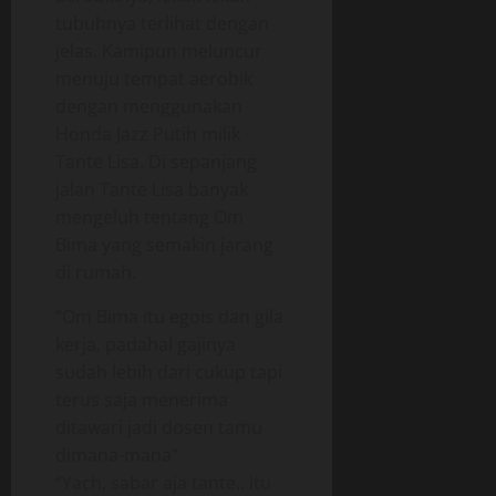
tubuhnya terlihat dengan
jelas. Kamipun meluncur
menuju tempat aerobik
dengan menggunakan
Honda Jazz Putih milik
Tante Lisa. Di sepanjang
jalan Tante Lisa banyak
mengeluh tentang Om
Bima yang semakin jarang
di rumah.
“Om Bima itu egois dan gila
kerja, padahal gajinya
sudah lebih dari cukup tapi
terus saja menerima
ditawari jadi dosen tamu
dimana-mana”
“Yach, sabar aja tante.. itu