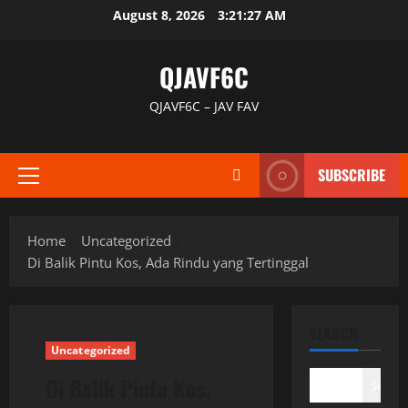
Skip
August 8, 2026
3:21:28 AM
to
content
QJAVF6C
QJAVF6C – JAV FAV
SUBSCRIBE
Primary
Menu
Home
Uncategorized
Di Balik Pintu Kos, Ada Rindu yang Tertinggal
SEARCH
Uncategorized
Di Balik Pintu Kos,
Search