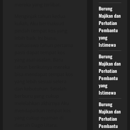
mereka yang terlibat.
Burung
Majikan dan
Menginjak tahun kedua
Perhatian
kuliah, Aku bermaksud
Pembantu
pindah tempat kos yang
yang
lebih baik. Ini biasa,
Istimewa
mahasiswa tahun pertama
pasti dapat tempat kos
Burung
yang asal-asalan. Baru
Majikan dan
tahun berikutnya mereka
Perhatian
bisa mendapat tempat kos
Pembantu
yang lebih sesuai selera
yang
dan kebutuhan. Setelah
Istimewa
berburu yang cukup
melelahkan akhirnya Aku
Burung
mendapatkan tempat kos
Majikan dan
yang cukup nyaman di
Perhatian
daerah Dago Utara.
Pembantu