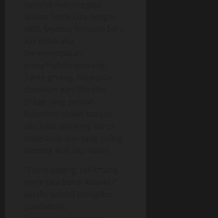
saatnya menanggapi
ajakan Tante Lisa dengan
aktif. Seumur hidupku baru
kali inilah aku
berkesempatan
meny*tub*hi seorang
Tante g*rang. Meskipun
demikian dari film-film
B*kep yang pernah
kutonton sedikit banyak
aku tahu apa yang harus
kuperbuat dan yang paling
penting ikuti saja naluri
“Tante sayang, tali k*tang
tante Lisa boleh kubuka?”
kataku sambil mengelus
pundaknya.