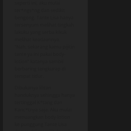
seperti ini, aku mulai
ter*ngs*ng dan sedikit
bengong. Tante Lisa hanya
tersenyum melihat tingkah
lakuku yang serba kikuk
melihat keadaannya.
“Nah, sekarang kamu pijitin
tante ya ini pakai body-
lotion” katanya sambil
berbaring tengkurap di
tempat tidur.
Dibukanya lilitan
handuknya sehingga hanya
tertinggal K*tang dan
Kanc*tnya saja. Aku mulai
menuangkan body-lotion
ke punggung Tante Lisa