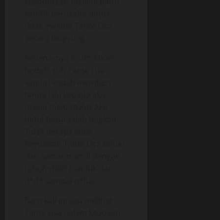
kusodorkan melalui pintu
sambil berusaha untuk
tidak melihat Tante Lisa
secara langsung.
Sebenarnya ini tindakan
bodoh, toh Tante Lisa
sendiri sudah memberi
tanda lalu kenapa aku
masih malu-malu? Aku
betul-betul salah tingkah.
Tidak berapa lama
kemudian Tante Lisa keluar
dari kamar mandi dengan
tubuh dililit handuk dari
d*d* sampai p*ha.
Baru kali ini aku melihat
Tante Lisa dalam keadaan