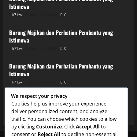
Istimewa
k71zv
January 9, 2026
0
Uncategorized
Burung Majikan dan Perhatian Pembantu yang
Istimewa
k71zv
January 9, 2026
0
Uncategorized
Burung Majikan dan Perhatian Pembantu yang
Istimewa
k71zv
January 9, 2026
0
Uncategorized
We respect your privacy
Burung Majikan dan Perhatian Pembantu yang
Cookies help us improve your experience,
Istimewa
deliver personalized content, and analyze
k71zv
January 9, 2026
0
traffic. You can choose which cookies to allow
by clicking
Customize
. Click
Accept All
to
consent or
Reject All
to decline non-essential