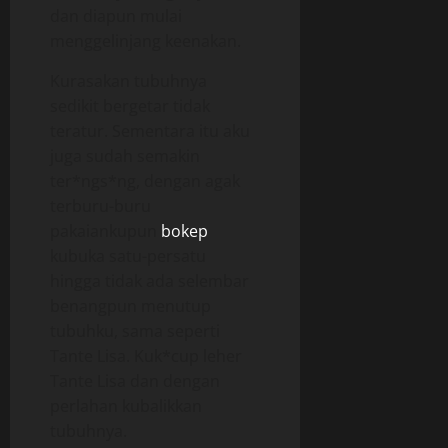
dan diapun mulai
menggelinjang keenakan.
Kurasakan tubuhnya
sedikit bergetar tidak
teratur. Sementara itu aku
juga sudah semakin
ter*ngs*ng, dengan agak
terburu-buru
pakaiankupun
bokep
kubuka satu-persatu
hingga tidak ada selembar
benangpun menutup
tubuhku, sama seperti
Tante Lisa. Kuk*cup leher
Tante Lisa dan dengan
perlahan kubalikkan
tubuhnya.