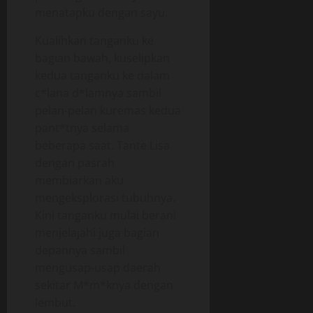
menatapku dengan sayu.
Kualihkan tanganku ke
bagian bawah, kuselipkan
kedua tanganku ke dalam
c*lana d*lamnya sambil
pelan-pelan kuremas kedua
pant*tnya selama
beberapa saat. Tante Lisa
dengan pasrah
membiarkan aku
mengeksplorasi tubuhnya.
Kini tanganku mulai berani
menjelajahi juga bagian
depannya sambil
mengusap-usap daerah
sekitar M*m*knya dengan
lembut.