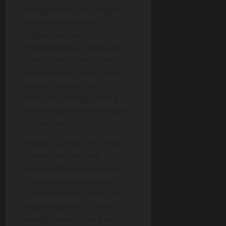
pengalaman baru bagiku
dan aku tidak tahu
bagaimana harus
menyikapinya. Sepanjang
jalan pulang kami tidak
banyak bicara, kami sibuk
dengan pikiran dan
khayalan masing-masing
tentang apa yang mungkin
terjadi nanti.
Setelah sampai di rumah,
Tante Lisa langsung
mengajakku ke kamarnya.
Dikuncinya pintu kamar
dan kemudian Tante Lisa
langsung mandi. Entah
sengaja atau tidak, pintu