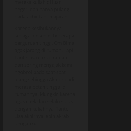
mereka kuliah di luar
negeri dan hanya pulang
pada akhir tahun ajaran.
Karena kesibukannya
sebagai dosen di beberapa
perguruan tinggi, Om Bima
agak jarang di rumah. Tapi
Tante Lisa cukup ramah
dan sering mengajak kami
ngobrol pada saat-saat
luang sehingga Aku pribadi
merasa betah tinggal di
rumahnya. Mungkin karena
agak cuek dan selalu sibuk
dengan kuliahnya, Tante
Lisa akhirnya lebih akrab
denganku.