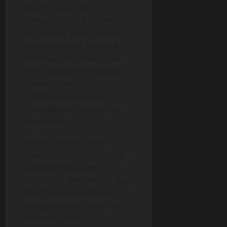
karena cairan lain.
Sementara itu belahan
M*m*knya samar-samar
tampak di balik bulu-bulu
tersebut. Aku tidak habis
pikir bagaimana mungkin
suaminya bisa sering
meninggalkannya dan
mengabaikan keindahan
seperti ini.
Selanjutnya aku tidak
mampu menceritakan lagi,
pasti pembaca semua
sudah tau dan mampu ikut
merasakan kenikmatan
yang aku alami. Sejak saat
itu kami sering