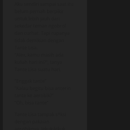
Aku sendiri sampai saat itu
belum pernah berpikir
untuk lebih jauh dari
sekedar teman ngobrol
dan curhat. Tapi rupanya
tidak demikian dengan
Tante Lisa.
“Alex, kamu masih ada
kuliah hari ini?”, tanya
Tante Lisa suatu hari.
“Enggak tante”
“Kalau begitu bisa anterin
tante ke aerobik?”
“Oh, bisa tante”
Tante Lisa tampak s*ksi
dengan pakaian
aerobiknya, lekuk-lekuk