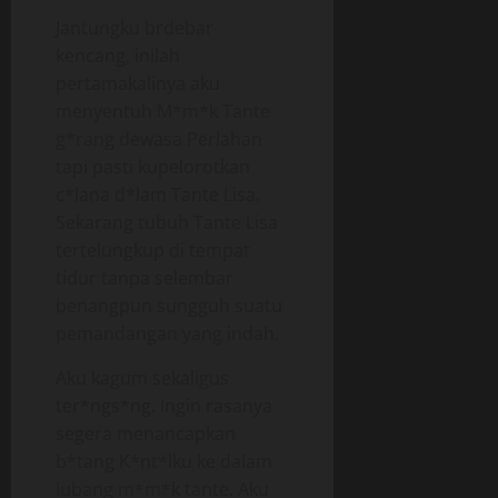
Jantungku brdebar
kencang, inilah
pertamakalinya aku
menyentuh M*m*k Tante
g*rang dewasa Perlahan
tapi pasti kupelorotkan
c*lana d*lam Tante Lisa.
Sekarang tubuh Tante Lisa
tertelungkup di tempat
tidur tanpa selembar
benangpun sungguh suatu
pemandangan yang indah.
Aku kagum sekaligus
ter*ngs*ng. Ingin rasanya
segera menancapkan
b*tang K*nt*lku ke dalam
lubang m*m*k tante. Aku