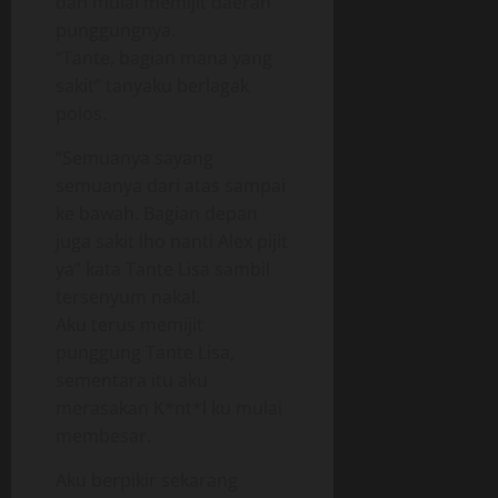
dan mulai memijit daerah
punggungnya.
“Tante, bagian mana yang
sakit” tanyaku berlagak
polos.
“Semuanya sayang
semuanya dari atas sampai
ke bawah. Bagian depan
juga sakit lho nanti Alex pijit
ya” kata Tante Lisa sambil
tersenyum nakal.
Aku terus memijit
punggung Tante Lisa,
sementara itu aku
merasakan K*nt*l ku mulai
membesar.
Aku berpikir sekarang