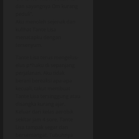
dan sayangnya Om kurang
peduli”.
Aku menoleh sejenak dan
kulihat Tante Lisa
menatapku dengan
tersenyum.
Tante Lisa terus mengelus-
elus p*haku di sepanjang
perjalanan. Aku tidak
berani bereaksi apa-apa
kecuali, takut membuat
Tante Lisa tersinggung atau
disangka kurang ajar.
Keluar dari kelas aerobik
sekitar jam 4 sore, Tante
Lisa tampak segar dan
bersemangat. Tubuhnya