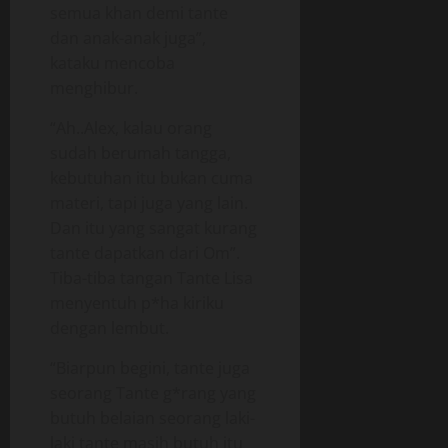
semua khan demi tante
dan anak-anak juga”,
kataku mencoba
menghibur.
“Ah..Alex, kalau orang
sudah berumah tangga,
kebutuhan itu bukan cuma
materi, tapi juga yang lain.
Dan itu yang sangat kurang
tante dapatkan dari Om”.
Tiba-tiba tangan Tante Lisa
menyentuh p*ha kiriku
dengan lembut.
“Biarpun begini, tante juga
seorang Tante g*rang yang
butuh belaian seorang laki-
laki tante masih butuh itu