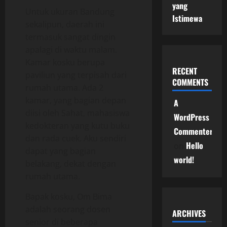
yang
Untuk ukuran Bandung
Istimewa
sekalipun, daerah ini
termasuk sangat dingin
apalagi di waktu malam.
Kamar kosku berupa
RECENT
paviliun yang terpisah dari
COMMENTS
rumah utama. Ada 2
kamar, yang bagian depan
A
diisi oleh Sahat, mahasiswa
WordPress
kedokteran yang kutu buku
Commenter
dan rada cuek. Aku sendiri
Hello
on
dapat yang bagian
world!
belakang, dekat dengan
rumah utama.
Bapak kosku, Om Bima
adalah seorang dosen
ARCHIVES
senior di beberapa