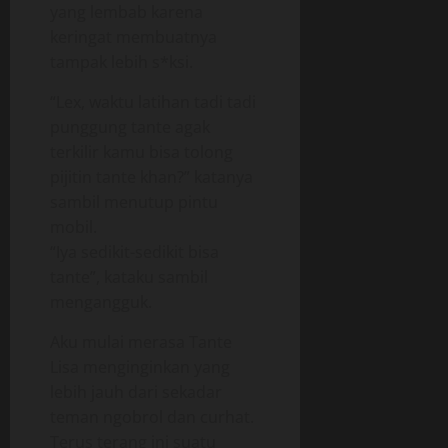
yang lembab karena
keringat membuatnya
tampak lebih s*ksi.
“Lex, waktu latihan tadi tadi
punggung tante agak
terkilir kamu bisa tolong
pijitin tante khan?” katanya
sambil menutup pintu
mobil.
“Iya sedikit-sedikit bisa
tante”, kataku sambil
mengangguk.
Aku mulai merasa Tante
Lisa menginginkan yang
lebih jauh dari sekadar
teman ngobrol dan curhat.
Terus terang ini suatu