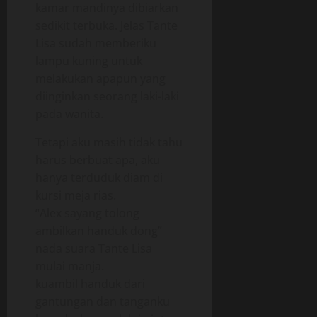
kamar mandinya dibiarkan
sedikit terbuka. Jelas Tante
Lisa sudah memberiku
lampu kuning untuk
melakukan apapun yang
diinginkan seorang laki-laki
pada wanita.
Tetapi aku masih tidak tahu
harus berbuat apa, aku
hanya terduduk diam di
kursi meja rias.
“Alex sayang tolong
ambilkan handuk dong”
nada suara Tante Lisa
mulai manja.
kuambil handuk dari
gantungan dan tanganku