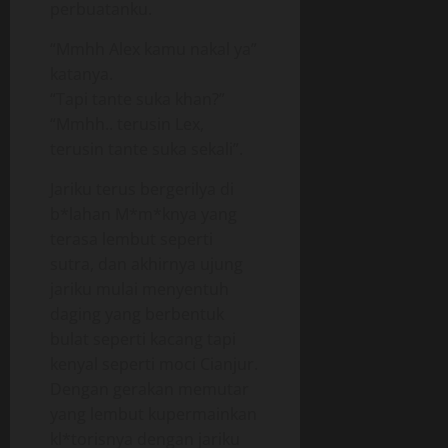
perbuatanku.
“Mmhh Alex kamu nakal ya”
katanya.
“Tapi tante suka khan?”
“Mmhh.. terusin Lex,
terusin tante suka sekali”.
Jariku terus bergerilya di
b*lahan M*m*knya yang
terasa lembut seperti
sutra, dan akhirnya ujung
jariku mulai menyentuh
daging yang berbentuk
bulat seperti kacang tapi
kenyal seperti moci Cianjur.
Dengan gerakan memutar
yang lembut kupermainkan
kl*torisnya dengan jariku