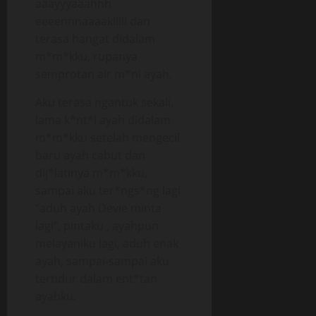
aaayyyaaahhh
eeeennnaaaak!!!!! dan
terasa hangat didalam
m*m*kku, rupanya
semprotan air m*ni ayah.
Aku terasa ngantuk sekali,
lama k*nt*l ayah didalam
m*m*kku setelah mengecil
baru ayah cabut dan
dij*latinya m*m*kku,
sampai aku ter*ngs*ng lagi
“aduh ayah Devie minta
lagi”, pintaku , ayahpun
melayaniku lagi, aduh enak
ayah, sampai-sampai aku
tertidur dalam ent*tan
ayahku.