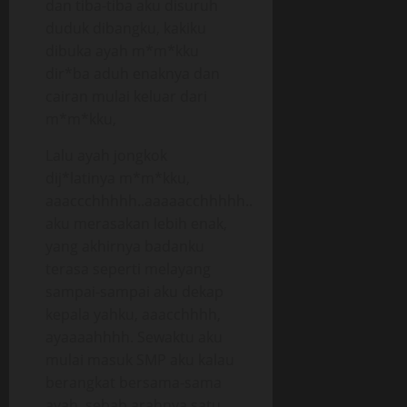
dan tiba-tiba aku disuruh
duduk dibangku, kakiku
dibuka ayah m*m*kku
dir*ba aduh enaknya dan
cairan mulai keluar dari
m*m*kku,
Lalu ayah jongkok
dij*latinya m*m*kku,
aaaccchhhhh..aaaaacchhhhh..
aku merasakan lebih enak,
yang akhirnya badanku
terasa seperti melayang
sampai-sampai aku dekap
kepala yahku, aaacchhhh,
ayaaaahhhh. Sewaktu aku
mulai masuk SMP aku kalau
berangkat bersama-sama
ayah, sebab arahnya satu