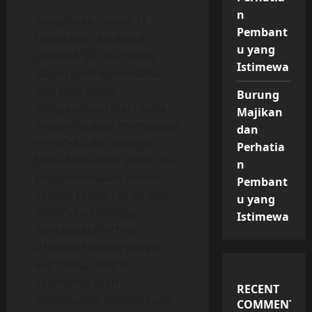
n
Sewaktu aku umur 11
Pembant
tahun dan aku duduk
u yang
dikelas 6 SD, aku minta
Istimewa
diajari ayah matematika
dan ayah selalu
Burung
mengajariku, tetapi pada
Majikan
malam itu ayah memegangi
dan
m*m*kku dan rasanya
Perhatia
betul-betul enak sekali, aku
n
betul merasakan nikmat
Pembant
sampai keluar cairan dari
u yang
m*m*kku sehingga
Istimewa
membasahi cel*na
d*lamku bahkan sampai
kep*haku, dengan
sayangnya ayah
RECENT
menyekanya dengan sapu
COMMENTS