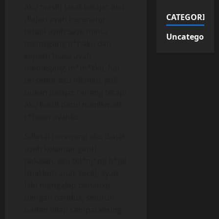
aku masih taraf belajar aku
CATEGORIES
diajari ayah berenang
tetapi ayah saya minta
Uncategorize
memegang p*haku dan
seperti biasa ayah
memegang m*m*kku, hal
tersebut aku nikmati, jadi
bukan belajar renang tetapi
aku betul-betul menikmati
r*baan ayahku.
Selesai berenang aku diajak
ayah kekamar ganti
pakaian, aku tel*nj*ng b*gil
(maklum anak kecil), ayah
lalu mengelap badanku
dengan handuk, seluruh
badan dilap sampai kering