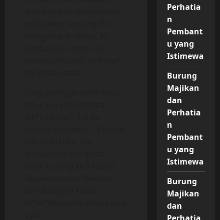
Perhatia
disuapin pokoknya diurus
n
selayaknya seorang ibu
Pembant
mengurus anaknya, ini
u yang
disebabkan mama-ku
Istimewa
bekerja dikantor dan ayah
berwiraswasta.
Burung
Majikan
Yang aku ingat betul kalau
dan
tidur aku selalu minta
Perhatia
dik*loni ayah, hal itu
n
sampai aku umur 12 tahun,
Pembant
bila ayah tidur aku
u yang
didekapnya dan pada
Istimewa
umurku yang ke 9 tahun
aku merasakan didekap
Burung
dan disayang sebab
Majikan
m*m*kku selalu dielus-elus
dan
ayah.
Perhatia