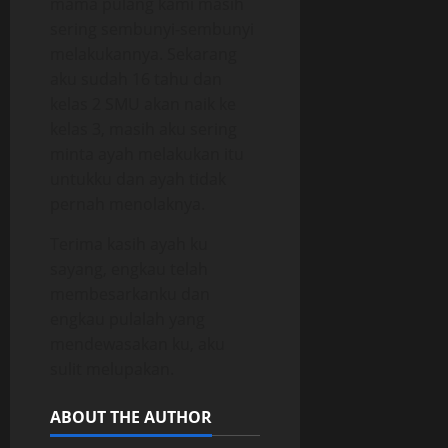
mama pulang kami masih
sering sembunyi-sembunyi
melakukannya. Sekarang
aku sudah 16 tahu dan
kelas 2 SMU akan naik ke
kelas 3, masih aku sering
minta ayah melakukan itu
untukku dan ayah tidak
pernah menolaknya.
Terima kasih ayah ku
sayang, engkau telah
membesarkanku dan
engkau pulalah yang
mendewasakan ku, aku
sulit melupakan.
ABOUT THE AUTHOR