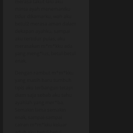
merasa takut lalu aku
minta ayah menemaniku
tidur dikamarku, wah aku
betul2 merasa aman dalam
dekapan ayahku, sampai
aku tertidur pulas, aku
merasakan m*m*kku ada
yang meng*lus, betul-betul
enak,
Dengan rambut m*m*kku
yang masih baru tumbuh
tipis aku terbangun tetapi
diam saja sebab aku tahu
ayahlah yang mer*ba.
Semakin lama semakin
enak, sampai-sampai
cairan m*m*kku keluar
aduh aku betul-betul