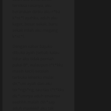
tersiksa rasanya, aku
beranikan diriku aku r*ba
k*nt*l ayahku, aduh aku
kaget, besar sekali, baru
sekali inilah aku megang
k*nt*l.
Dengan sabar bajuku
dibuka ayah (sebab kalau
tidur aku tidak pernah
pakai B*, walaupun t*t*kku
masih kecil) setelah
terbuka leherku mulai
dic*um ayah dan aku
ter*ngs*ng, tau-tau t*t*kku
dic*umnya aduh enaknya
eeehhh malah dih*sap
aduh maakkk!! aku tak