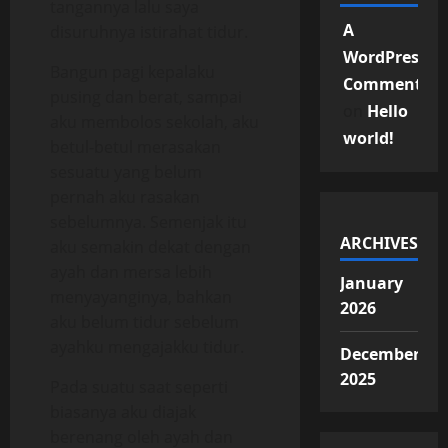
tangannya lalu saya
A
disuruhnya istirahat tidur.
WordPress
Bangun pagi kepalaku
Commenter
pusing dan berat, sampai
on
Hello
aku membolos sekolah, aku
world!
betul-betul merasakan
sesuatu yang belum
pernah aku rasakan
sebelumnya. Semenjak itu
ARCHIVES
aku semakin dekat dengan
ayah dan mersa lebih
January
menyayanginya, bahkan
2026
aku belum tidur sebelum
ayahku mengajakku tidur.
December
2025
Pada suatu saat seperti
biasanya aku diajak
berenang oleh ayah dan