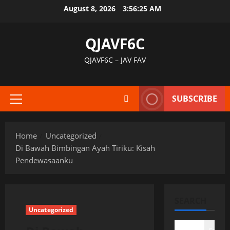
Skip
August 8, 2026
3:56:25 AM
to
content
QJAVF6C
QJAVF6C – JAV FAV
SUBSCRIBE
Primary
Menu
Home
Uncategorized
Di Bawah Bimbingan Ayah Tiriku: Kisah
Pendewasaanku
SEARCH
Uncategorized