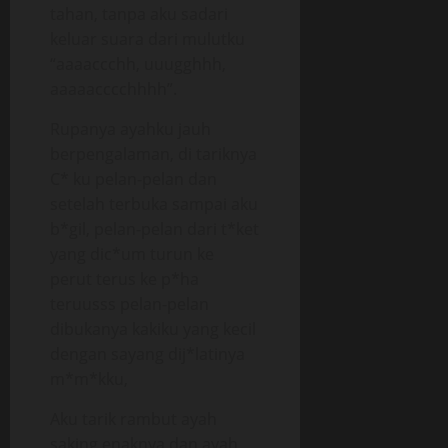
tahan, tanpa aku sadari
keluar suara dari mulutku
“aaaaccchh, uuugghhh,
aaaaacccchhhh”.
Rupanya ayahku jauh
berpengalaman, di tariknya
C* ku pelan-pelan dan
setelah terbuka sampai aku
b*gil, pelan-pelan dari t*ket
yang dic*um turun ke
perut terus ke p*ha
teruusss pelan-pelan
dibukanya kakiku yang kecil
dengan sayang dij*latinya
m*m*kku,
Aku tarik rambut ayah
saking enaknya dan ayah