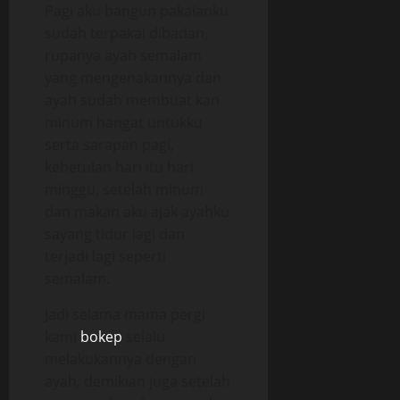
Pagi aku bangun pakaianku
sudah terpakai dibadan,
rupanya ayah semalam
yang mengenakannya dan
ayah sudah membuat kan
minum hangat untukku
serta sarapan pagi,
kebetulan hari itu hari
minggu, setelah minum
dan makan aku ajak ayahku
sayang tidur lagi dan
terjadi lagi seperti
semalam.
Jadi selama mama pergi
kami
bokep
selalu
melakukannya dengan
ayah, demikian juga setelah