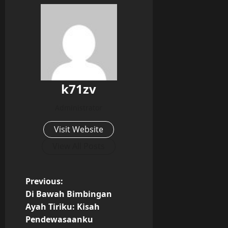
k71zv
Administrator
Visit Website
View All Posts
P
Previous:
Di Bawah Bimbingan
o
Ayah Tiriku: Kisah
Pendewasaanku
s