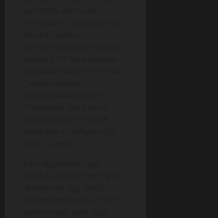
pun tahu aku mulai
merasakan, lalu posisinya
dirubah kakiku
dik*ngk*ngkan dan pelan2
kepala k*nt*lnya digosok-
gosokkan dibibir m*m*kku
“aduuuuuhhhh
aaaayyyaaaaahhhhh”,
r*ntihanku dan pelan2
ditekannya k*nt*l ayah
kelubang m*m*kku aduh
sakit rasanya,
Lalu digosokkan lagi
setelah aku ter*ngs*ng lalu
ditekannya lagi, lama2
sssrrrreettt kepala k*nt*l
ayah masuk, sakit ayah