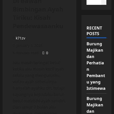
Di Bawah
Search
Bimbingan Ayah
Tiriku: Kisah
Pendewasaanku
RECENT
POSTS
k71zv
Burung
January 1, 2026
Majikan
5 minutes read
0
dan
Aku masih teringat betul
Perhatia
ketika aku masih kecil ayah
n
selalu yang mengurusku,
Pembant
walau ayah sebetulnya
u yang
hanyalah ayahku tiri, tetapi
Istimewa
sayangnya kepadaku betul-
Burung
betul melebihi ayah sendiri.
Majikan
Dari umur 7 bulan aku
dan
diurusnya, dimandikan,