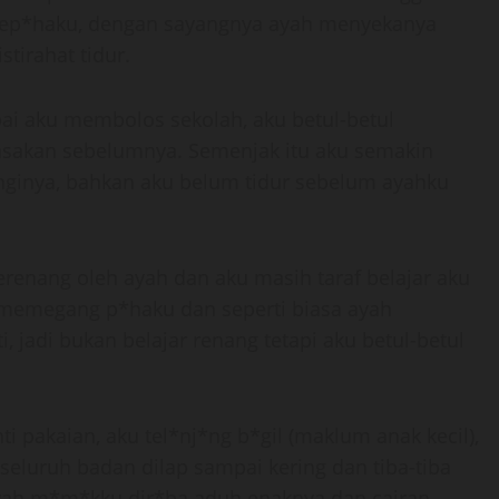
ep*haku, dengan sayangnya ayah menyekanya
tirahat tidur.
ai aku membolos sekolah, aku betul-betul
asakan sebelumnya. Semenjak itu aku semakin
ginya, bahkan aku belum tidur sebelum ayahku
erenang oleh ayah dan aku masih taraf belajar aku
a memegang p*haku dan seperti biasa ayah
jadi bukan belajar renang tetapi aku betul-betul
i pakaian, aku tel*nj*ng b*gil (maklum anak kecil),
eluruh badan dilap sampai kering dan tiba-tiba
ayah m*m*kku dir*ba aduh enaknya dan cairan