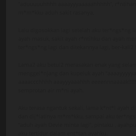
“aduuuuuhhhh aaaayyyaaaaahhhhh”, r*ntihank
m*m*kku aduh sakit rasanya,
Lalu digosokkan lagi setelah aku ter*ngs*ng la
ayah masuk, sakit ayah r*ntihku dan ayah men
ter*ngs*ng lagi dan ditekannya lagi, ber-kali2
Lama2 aku betul2 merasakan enak yang selama
menggel*njang dan kupeluk ayah “aaaayyyyy
aaaaccchhhh aaayyyaaahhh eeeennnaaaak!!!!!
semprotan air m*ni ayah.
Aku terasa ngantuk sekali, lama k*nt*l ayah
dan dij*latinya m*m*kku, sampai aku ter*ngs
“aduh ayah Devie minta lagi”, pintaku , ayah
aku tertidur dalam ent*tan ayahku.