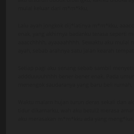
mulai keluar dari m*m*kku,
Lalu ayah jongkok dij*latinya m*m*kku, aaac
enak, yang akhirnya badanku terasa seperti 
aaacchhhh, ayaaaahhhh. Sewaktu aku mulai 
ayah, sebab arahnya satu jalan kearah tempat
Setiap pagi aku senang sebab sambil menyeti
addduuuuhhhh bener-bener enak. Pada umurku
menengok saudaranya yang baru beli rumah,
Waktu malam hujan turun deras sekali dan a
tidur dikamarku, wah aku betul2 merasa aman
aku merasakan m*m*kku ada yang meng*lus, b