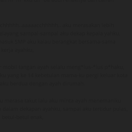
cchhhhh..aaaaacchhhhh.. aku merasakan lebih
melayang sampai-sampai aku dekap kepala yahku,
masuk SMP aku kalau berangkat bersama-sama
 kerja ayahku,
r mobil tangan ayah selalu meng*lus-*lus p*haku,
 yang ke 14 kebetulan mama-ku pergi keluar kota
 aku berdua dengan ayah dirumah.
ku merasa takut lalu aku minta ayah menemaniku
 dalam dekapan ayahku, sampai aku tertidur pulas,
etul-betul enak,