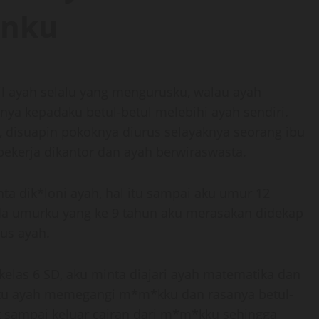
anku
cil ayah selalu yang mengurusku, walau ayah
gnya kepadaku betul-betul melebihi ayah sendiri.
, disuapin pokoknya diurus selayaknya seorang ibu
ekerja dikantor dan ayah berwiraswasta.
nta dik*loni ayah, hal itu sampai aku umur 12
ada umurku yang ke 9 tahun aku merasakan didekap
us ayah.
elas 6 SD, aku minta diajari ayah matematika dan
 itu ayah memegangi m*m*kku dan rasanya betul-
at sampai keluar cairan dari m*m*kku sehingga