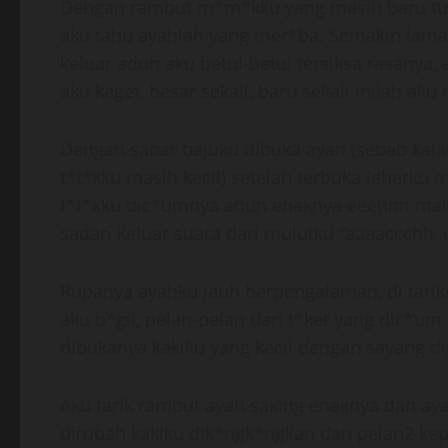
Dengan rambut m*m*kku yang masih baru tumb
aku tahu ayahlah yang mer*ba. Semakin lam
keluar aduh aku betul-betul tersiksa rasanya,
aku kaget, besar sekali, baru sekali inilah aku
Dengan sabar bajuku dibuka ayah (sebab kalau
t*t*kku masih kecil) setelah terbuka leherku 
t*t*kku dic*umnya aduh enaknya eeehhh mala
sadari keluar suara dari mulutku “aaaaccchh
Rupanya ayahku jauh berpengalaman, di tarik
aku b*gil, pelan-pelan dari t*ket yang dic*um
dibukanya kakiku yang kecil dengan sayang d
Aku tarik rambut ayah saking enaknya dan aya
dirubah kakiku dik*ngk*ngkan dan pelan2 ke