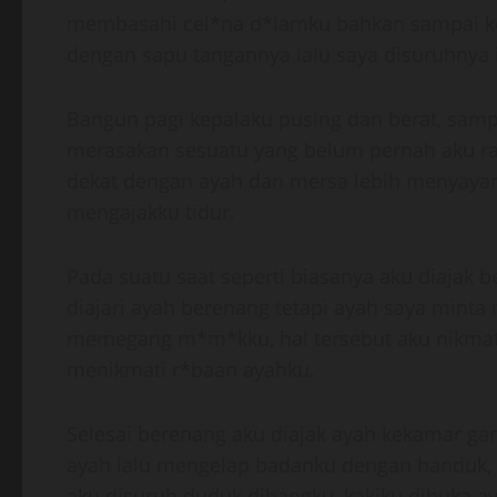
membasahi cel*na d*lamku bahkan sampai k
dengan sapu tangannya lalu saya disuruhnya is
Bangun pagi kepalaku pusing dan berat, samp
merasakan sesuatu yang belum pernah aku r
dekat dengan ayah dan mersa lebih menyayan
mengajakku tidur.
Pada suatu saat seperti biasanya aku diajak b
diajari ayah berenang tetapi ayah saya mint
memegang m*m*kku, hal tersebut aku nikmati, 
menikmati r*baan ayahku.
Selesai berenang aku diajak ayah kekamar gant
ayah lalu mengelap badanku dengan handuk, s
aku disuruh duduk dibangku, kakiku dibuka 