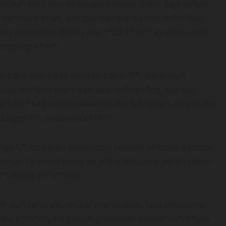
uh tipis aku terbangun tetapi diam saja sebab
a semakin enak, sampai-sampai cairan m*m*kku
 aku beranikan diriku aku r*ba k*nt*l ayahku, aduh
 megang k*nt*l.
 tidur aku tidak pernah pakai B*, walaupun
mulai dic*um ayah dan aku ter*ngs*ng, tau-tau
h dih*sap aduh maakkk!! aku tak tahan, tanpa aku
, uuugghhh, aaaaacccchhhh”.
nya C* ku pelan-pelan dan setelah terbuka sampai
 turun ke perut terus ke p*ha teruusss pelan-pelan
ij*latinya m*m*kku,
h pun tahu aku mulai merasakan, lalu posisinya
pala k*nt*lnya digosok-gosokkan dibibir m*m*kku