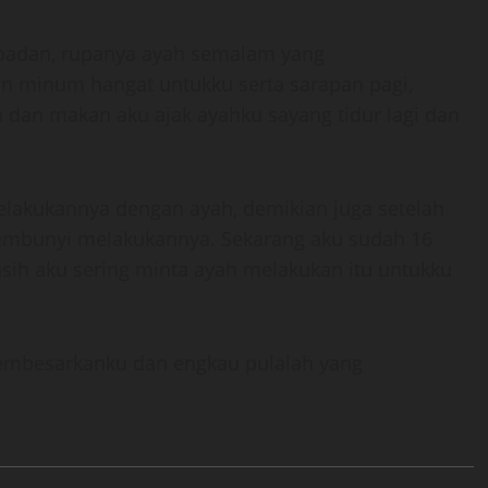
ibadan, rupanya ayah semalam yang
 minum hangat untukku serta sarapan pagi,
m dan makan aku ajak ayahku sayang tidur lagi dan
elakukannya dengan ayah, demikian juga setelah
mbunyi melakukannya. Sekarang aku sudah 16
asih aku sering minta ayah melakukan itu untukku
membesarkanku dan engkau pulalah yang