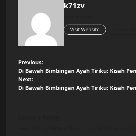
k71zv
Administrator
Visit Website
View All P
P
Previous:
Di Bawah Bimbingan Ayah Tiriku: Kisah P
o
Next:
s
Di Bawah Bimbingan Ayah Tiriku: Kisah P
t
n
Leave a Reply
a
Your email address will not be published.
Required 