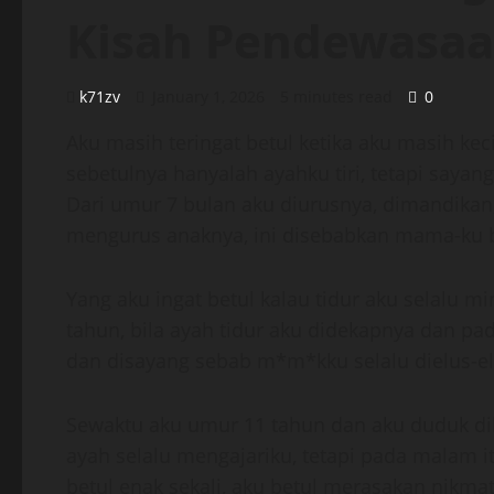
Kisah Pendewasa
k71zv
January 1, 2026
5 minutes read
0
Aku masih teringat betul ketika aku masih ke
sebetulnya hanyalah ayahku tiri, tetapi sayan
Dari umur 7 bulan aku diurusnya, dimandikan
mengurus anaknya, ini disebabkan mama-ku b
Yang aku ingat betul kalau tidur aku selalu mi
tahun, bila ayah tidur aku didekapnya dan p
dan disayang sebab m*m*kku selalu dielus-el
Sewaktu aku umur 11 tahun dan aku duduk dik
ayah selalu mengajariku, tetapi pada malam
betul enak sekali, aku betul merasakan nikm