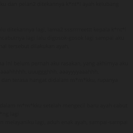
u dan pelan2 ditekannya k*nt*l ayah kelubang
lu ditekannya lagi, lama2 sssrrrreettt kepala k*nt*l
cabutnya lagi lalu digosok-gosok lagi sampai aku
 hal tersebut dilakukan ayah,
 ini belum pernah aku rasakan, yang akhirnya aku
aaaahhhhh, uuuggghhh, aaayyyyaaahhh,
 dan terasa hangat didalam m*m*kku, rupanya
 didalam m*m*kku setelah mengecil baru ayah cabut
*ng lagi
pun melayaniku lagi, aduh enak ayah, sampai-sampai