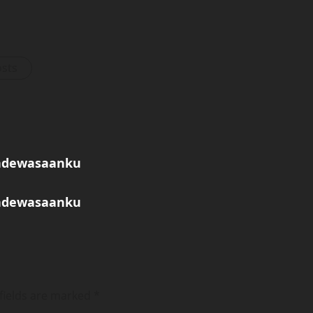
osts
endewasaanku
endewasaanku
fields are marked
*