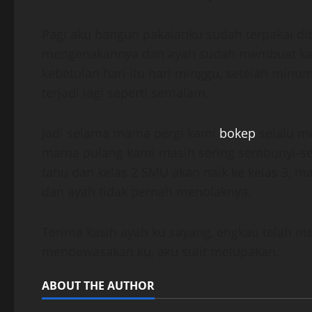
Pagi aku bangun pakaianku sudah terpakai d
mengenakannya dan ayah sudah membuat kan
kebetulan hari itu hari minggu, setelah minu
terjadi lagi seperti semalam.
Jadi selama mama pergi kami
bokep
selalu m
mama pulang kami masih sering sembunyi-se
tahu dan kelas 2 SMU akan naik ke kelas 3, m
dan ayah tidak pernah menolaknya.
Terima kasih ayah ku sayang, engkau telah 
mendewasakan ku, aku sulit melupakan.
ABOUT THE AUTHOR