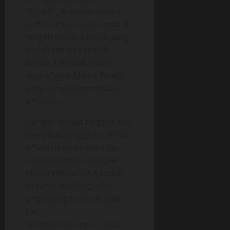
“Crup!!!”, kukecup mesra
cel*na d*lam ungu tepat di
tengah gundukannya yang
sudah tampak sedikit
basah. Tersibak aroma
khas v*gina Mama Winda
yang semakin membakar
b*rahiku.
Dengan sedikit tergesa aku
menyibak pinggiran cel*na
d*lam ungu itu sehingga
terlihatlah bibir surgawi
Mama Winda yang sudah
basah!!! dikelilingi oleh
p*bis yang tumbuh agak
liar.
“slrupp!!!. slrupp..”, tanpa