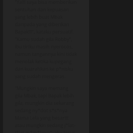
“Ya!!! saya bisa memberikan
sentuhan dan kepuasan
yang lebih buat Mbak
daripada yang diberikan
Bapak!!!”, kataku persuatif.
“Kamu sudah gila Robby”,
ibu tiriku masih nyerocos,
namun tangannya kini tidak
menolak ketika kupegang
dan kuarahkan ke p*nisku
yang sudah mengeras.
“Mungkin saya memang
gila Mbak, tapi Bapak lebih
gila, mungkin dia sekarang
sedang ny*dot s*s*nya
Mama Lela yang besar!!!
atau mungkin sedang j*lat-
j*lat m*m*knya”, aku terus