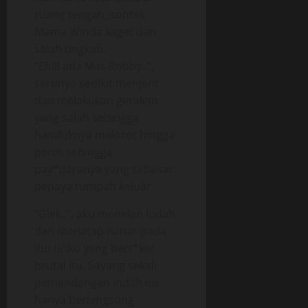
ruang tengah, sontak
Mama Winda kaget dan
salah tingkah.
“Eh!!! ada Mas Robby..”,
serunya sedikit menjerit
dan melakukan gerakan
yang salah sehingga
handuknya melorot hingga
perut sehingga
pay*daranya yang sebesar
pepaya tumpah keluar.
“Glek..”, aku menelan ludah
dan menatap nanar pada
ibu tiriku yang bert*ket
brutal itu. Sayang sekali
pemandangan indah itu
hanya berlangsung