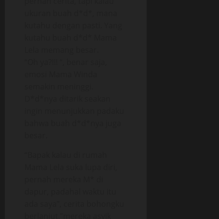
pernah cerita, tapi kalau
ukuran buah d*d*, mana
kutahu dengan pasti. Yang
kutahu buah d*d* Mama
Lela memang besar.
“Oh ya?!!! “, benar saja,
emosi Mama Winda
semakin meninggi.
D*d*nya ditarik seakan
ingin menunjukkan padaku
bahwa buah d*d*nya juga
besar.
“Bapak kalau di rumah
Mama Lela suka lupa diri,
pernah mereka M* di
dapur, padahal waktu itu
ada saya”, cerita bohongku
berlanjut,”mereka asyik