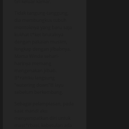
tiri keluar kamar.
Tidak tangung-tanggung,
dia membungkus tubuh
montoknya yang baru saja
kulihat t*ket brutalnya
dengan pakaian muslim,
lengkap dengan jilbabnya.
Mama Winda sehari-
harinya memang
mengenakan jilbab.
B*rahiku langsung
“watering down”!!! layu
sebelum berkembang.
Sebagai pelampiasan, pada
saat mandi aku
menyempatkan diri untuk
mast*rbasi, kebetulan ada