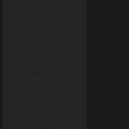
Mama Winda.
Bagian bahwa gaun tidur
putihnya sudah tersingkap
semua, memperlihatkan
p*hanya yang montok dan
putih serta gundukan
sel*ngk*ngannya yang
tertutup kain segitiga ungu.
Sungguh pemandangan
indah, terlebih beberapa
helai pubis (jembut) yang
menyeruak di pinggiran
cel*na d*lamnya.
“Hmm!!! coba saya cek ya
Mbak!!!”, kataku sembari
menurunkan wajah ke
sel*ngk*ngannya.