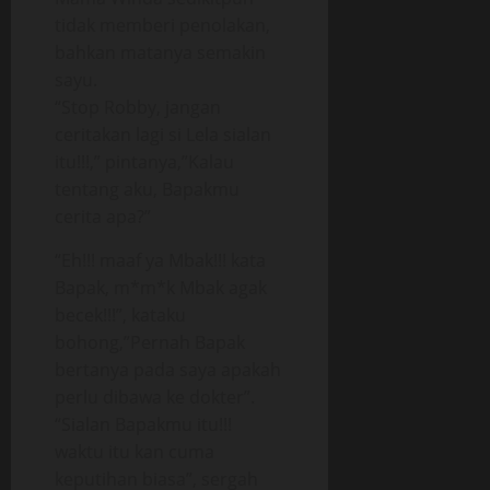
tidak memberi penolakan,
bahkan matanya semakin
sayu.
“Stop Robby, jangan
ceritakan lagi si Lela sialan
itu!!!,” pintanya,”Kalau
tentang aku, Bapakmu
cerita apa?”
“Eh!!! maaf ya Mbak!!! kata
Bapak, m*m*k Mbak agak
becek!!!”, kataku
bohong,”Pernah Bapak
bertanya pada saya apakah
perlu dibawa ke dokter”.
“Sialan Bapakmu itu!!!
waktu itu kan cuma
keputihan biasa”, sergah