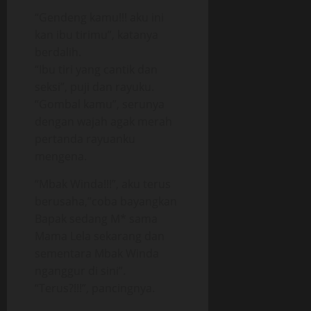
“Gendeng kamu!!! aku ini
kan ibu tirimu”, katanya
berdalih.
“Ibu tiri yang cantik dan
seksi”, puji dan rayuku.
“Gombal kamu”, serunya
dengan wajah agak merah
pertanda rayuanku
mengena.
“Mbak Winda!!!”, aku terus
berusaha,”coba bayangkan
Bapak sedang M* sama
Mama Lela sekarang dan
sementara Mbak Winda
nganggur di sini”.
“Terus?!!!”, pancingnya.