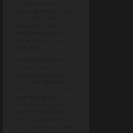
tumpukan pakaian dalam
kotor milik Mama Winda di
dalam ember. Awalnya aku
mengambil br* warna
hitam dengan tulisan
ukuran 36BB yang mulai
memudar.
Pantas besar seperti
pepaya pikirku
membayangkan dua buah
d*d* besar milik Mama
Winda yang sempat kulihat
beberapa waktu lalu.
Sambil membayangkan
buah d*d* Mama Winda,
aku mengambil cel*na
d*lam hitam Mama Winda