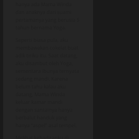
hanya ada Mama Winda
dan anaknya dari suami
pertamanya yang berusia 5
tahun bernama Yoga.
Seperti biasa pula, aku
membawakan cokelat buat
adik tiriku itu. Saat datang,
aku disambut oleh Yoga,
sementara ibunya ternyata
sedang mandi. Karena
belum tahu kalau aku
datang, Mama Winda
keluar kamar mandi
dengan santainya hanya
berbalut handuk yang
hanya “aspel” asal tempel.
Melihat kehadiranku di