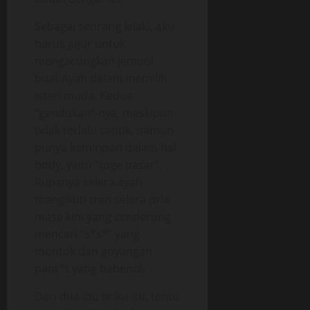
Sebagai seorang lelaki, aku
harus jujur untuk
mengacungkan jempol
buat Ayah dalam memilih
isteri muda. Kedua
“gendukan”-nya, meskipun
tidak terlalu cantik, namun
punya kemiripan dalam hal
body, yaitu “toge pasar”.
Rupanya selera ayah
mengikuti tren selera pria
masa kini yang cenderung
mencari “s*s*” yang
montok dan goyangan
pant*t yang bahenol.
Dari dua ibu tiriku itu, tentu