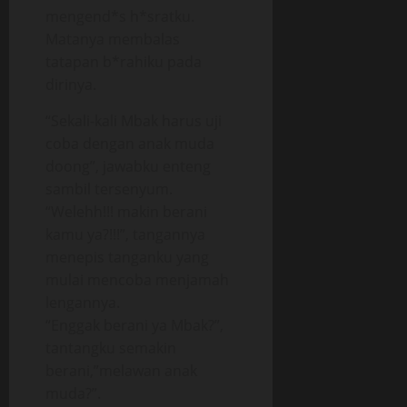
mengend*s h*sratku.
Matanya membalas
tatapan b*rahiku pada
dirinya.
“Sekali-kali Mbak harus uji
coba dengan anak muda
doong”, jawabku enteng
sambil tersenyum.
“Welehh!!! makin berani
kamu ya?!!!”, tangannya
menepis tanganku yang
mulai mencoba menjamah
lengannya.
“Enggak berani ya Mbak?”,
tantangku semakin
berani,”melawan anak
muda?”.