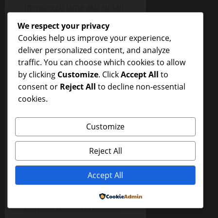
menunggu lama aku sudah
menjulurkan l*dahku pada
We respect your privacy
kl*toris Mama Winda dan
Cookies help us improve your experience,
menj*latnya penuh n*fsu.
deliver personalized content, and analyze
traffic. You can choose which cookies to allow
Mama Winda
by clicking
Customize
. Click
Accept All
to
menggelinjang dan
consent or
Reject All
to decline non-essential
meremas
cookies.
kepalaku,”Kamu!!!kamu
bandel banget
Robby!!!.okh!!! okh!!!”.
Customize
“Kenapa saya bandel
Mbak!!! slruppp!!!”, tanyaku
Reject All
disela serangan or*lku
pada v*gina Mama Winda.
Accept All
“Okh!!!kamu!!! kamu
menj*lat m*m*k ibu
Powered by
tirimu!!!Okhhh!!!.edannn!!!,