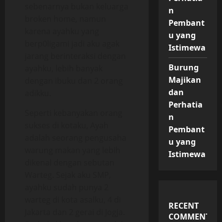
sebenarnya bukan keluarga
n
broken home, namun
Pembant
karena ayahku yang
u yang
berp0ligami jadi aku agak
Istimewa
jarang berinteraksi dengan
Burung
ayahku, lebih banyak
Majikan
dengan ibuku dan 2 orang
dan
adikku.
Perhatia
Seperti kebanyakan orang
n
sukses di kotaku, Ayah
Pembant
adalah seorang pengusaha
u yang
warung makan yang lebih
Istimewa
dikenal dengan sebutan
Warteg. Sejak aku SMP,
ayahku sudah punya 2
warteg di kota asalku, 4 di
RECENT
Jakarta dan 2 gerai di Jogja.
COMMENTS