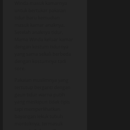
Winda masuk kamarnya
untuk bertukar pakaian
tidur baru kemudian
masuk kamar anaknya.
Setelah anaknya tidur,
Mama Winda keluar kamar
dengan kostum tidurnya
yang sama sekali berbeda
dengan kostumnya tadi
sore.
Pakaian muslimnya yang
tertutup berganti dengan
gaun tidur warna putih
yang meskipun tidak tipis
tapi memperlihatkan
bayangan lekuk tubuh
montoknya, termasuk