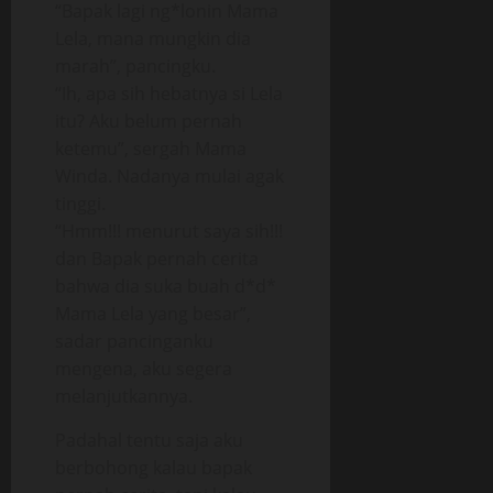
“Bapak lagi ng*lonin Mama
Lela, mana mungkin dia
marah”, pancingku.
“Ih, apa sih hebatnya si Lela
itu? Aku belum pernah
ketemu”, sergah Mama
Winda. Nadanya mulai agak
tinggi.
“Hmm!!! menurut saya sih!!!
dan Bapak pernah cerita
bahwa dia suka buah d*d*
Mama Lela yang besar”,
sadar pancinganku
mengena, aku segera
melanjutkannya.
Padahal tentu saja aku
berbohong kalau bapak