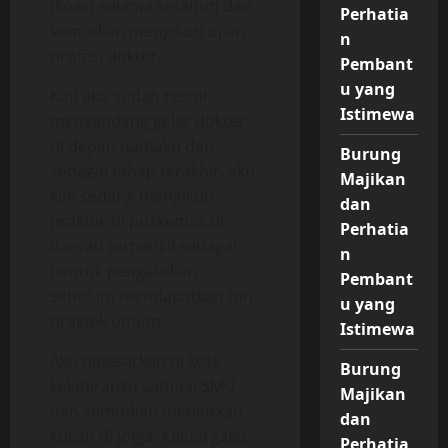
(koas) selama setahun dan
Perhatia
kemudian mengikuti ujian
n
profesi dokter.
Pembant
u yang
Kini aku sudah resmi
Istimewa
menyandang gelar dokter
di depan namaku dan
Burung
sebagai tahap terakhir, aku
Majikan
kini sedang mengikuti
dan
praktek di puskemas di
Perhatia
daerah terpencil sebagai
n
bentuk pengabdian
Pembant
sebelum mendapatkan izin
u yang
praktek umum.
Istimewa
Aku dibesarkan di kota
Burung
kelahiranku sampai SMU
Majikan
dan kemudian menjutkan
dan
kuliah di Jogja. Keluargaku
Perhatia