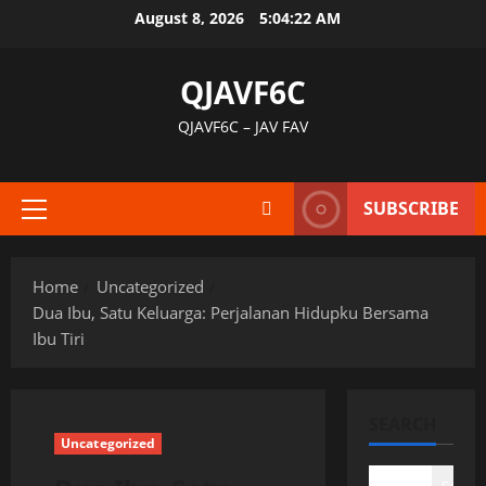
Skip
August 8, 2026
5:04:22 AM
to
content
QJAVF6C
QJAVF6C – JAV FAV
SUBSCRIBE
Primary
Menu
Home
Uncategorized
Dua Ibu, Satu Keluarga: Perjalanan Hidupku Bersama
Ibu Tiri
SEARCH
Uncategorized