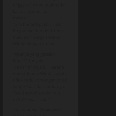
d*ggy st*le dan tidak sadar
kalau saya melihat
mereka”.
“Gila bener!!! pasti si Lela
itu gatelan dan tidak tahu
malu ya?”, sergah Mama
Winda dengan emosi.
“Apanya yang gatelan
Mbak?”, tanyaku.
“Ya m*m*knya!!!. “, karena
emosi, Mama Winda sudah
tidak peduli omongan jorok
yang keluar dari mulutnya,
“pasti sudah kendor tuh
m*m*knya si Lela!”
“Kalau punya Mbak pasti