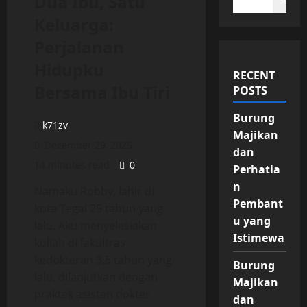
Dua Ibu, Satu
Search
Keluarga:
Perjalanan
Hidupku
RECENT
Bersama Ibu Tiri
POSTS
Burung
k71zv
Majikan
December 29, 2025
dan
14 minutes read
0
Perhatia
n
Namaku Robby, lahir di
Pembant
kota Tegal 25 tahun yang
u yang
lalu. Aku menyelesiakan
Istimewa
kuliah di fakultras
kedokteran 3,5 tahun yang
Burung
lalu, dilanjutkan dengan
Majikan
praktek asisten dokter
dan