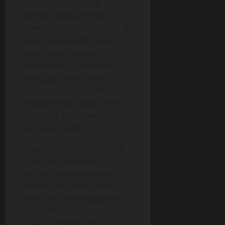
saja aku lebih akrab
dengan Mama Winda,
karena selama aku kuliah di
Jogja, setiap akhir bulan
aku menyempatkan
bermalam di rumahnya
yang juga lebih sering
ditinggali Ayah. Maklum
Mama Winda adalah isteri
termuda, meskipun
berstatus janda.
Bagiku sebenarnya sangat
canggung memanggil
Winda dengan sebutan
Mama, jauh lebih cocok
kalau aku memanggilnya
Mbak Winda, karena
usianya memang hanya