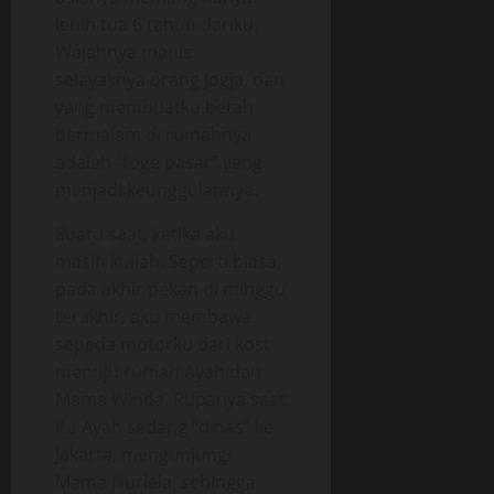
lebih tua 6 tahun dariku.
Wajahnya manis
selayaknya orang Jogja, dan
yang membuatku betah
bermalam di rumahnya
adalah “toge pasar” yang
menjadi keunggulannya.
Suatu saat, ketika aku
masih kuliah. Seperti biasa,
pada akhir pekan di minggu
terakhir, aku membawa
sepeda motorku dari kost
menuju rumah Ayah dan
Mama Winda. Rupanya saat
itu Ayah sedang “dinas” ke
Jakarta, mengunjungi
Mama Nurlela, sehingga