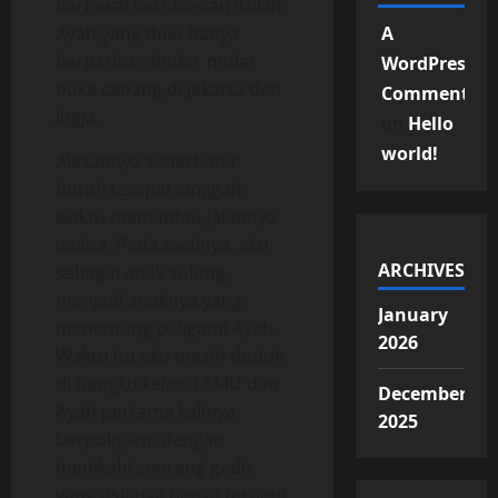
Berbekal kesuksesan itulah
Ayah yang dulu hanya
A
beristrikan ibuku, mulai
WordPress
buka cabang di Jakarta dan
Commenter
Jogja.
on
Hello
world!
Alasannya sederhana:
butuh tempat singgah
waktu memantau jalannya
usaha. Pada awalnya, aku
ARCHIVES
sebagai anak sulung,
menjadi anaknya yang
January
menentang p0ligami Ayah.
2026
Waktu itu aku masih duduk
di bangku kelas 3 SMU dan
December
Ayah pertama kalinya
2025
berpoligami dengan
menikahi seorang gadis
yang usianya hanya terpaut