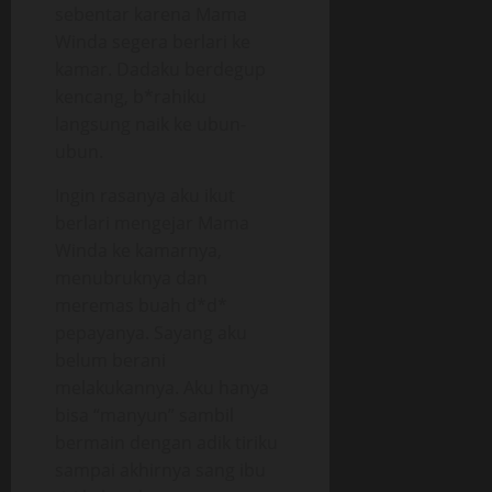
sebentar karena Mama
Winda segera berlari ke
kamar. Dadaku berdegup
kencang, b*rahiku
langsung naik ke ubun-
ubun.
Ingin rasanya aku ikut
berlari mengejar Mama
Winda ke kamarnya,
menubruknya dan
meremas buah d*d*
pepayanya. Sayang aku
belum berani
melakukannya. Aku hanya
bisa “manyun” sambil
bermain dengan adik tiriku
sampai akhirnya sang ibu