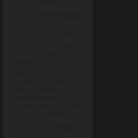
masih rapet ya?”,
tantangku.
“Pasti dong!!! saya kan baru
punya anak satu”,
kilahnya,”!!!dan saya kan
sering senam kegel,
Bapakmu gak akan kuat
nahan sampai 5 menit,
pasti KO”.
“Ya lawannya udah tua!!!,
pasti Mbak menang KO
terus”, aku terus
menyerang sambil
menghampiri Mama Winda
sehingga kami duduk
berdekatan.
“Maksudmu apa Robby?”,
Mama Winda mulai