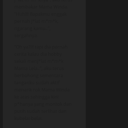
membakar Mama Winda.
“Huh!!! Bapakmu enggak
pernah j*lat m*m*k,
ngarang kamu..”,
sergahnya.
“Oh ya?!!! tapi dia pernah
cerita kalau dia hobby
sekali menj*lat m*m*k
Mama Lela..”, aku terus
berbohong sementara
tanganku sudah aktif
menarik rok Mama Winda
ke atas sehingga kini
p*hanya yang montok dan
putih sudah terlihat dan
kubelai-belai.