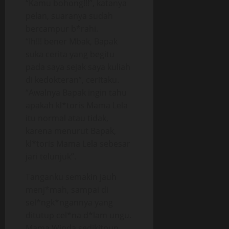
“Kamu bohong!!!”, katanya
pelan, suaranya sudah
bercampur b*rahi.
“Ih!!! bener Mbak, Bapak
suka cerita yang begitu
pada saya sejak saya kuliah
di kedokteran”, ceritaku.
“Awalnya Bapak ingin tahu
apakah kl*toris Mama Lela
itu normal atau tidak,
karena menurut Bapak,
kl*toris Mama Lela sebesar
jari telunjuk”.
Tanganku semakin jauh
menj*mah, sampai di
sel*ngk*ngannya yang
ditutup cel*na d*lam ungu.
Mama Winda sedikitpun