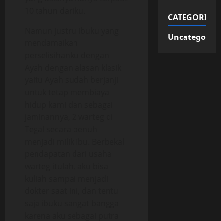
10 tahun dariku.
CATEGORIES
Namun justru ibuku yang
Uncategorize
mendamaikan
perselisihanku dengan
Ayah dengan alasan klasik
yaitu Ayah sudah berjanji
untuk tetap membiayai
hidup kami dan sebagai
jaminannya, 2 warteg di
Tegal secara penuh
menjadi milik Ibu. Berbekal
pendapatan dari usaha
warteg itulah, aku bisa
kuliah sampai menjadi
dokter saat ini, dan tentu
saja ibuku sangat bangga
karena aku sebagai putra