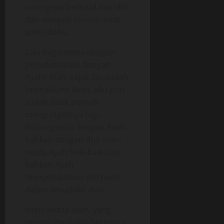
sulungnya berhasil mandiri
dan menjadi contoh buat
adik-adikku.
Lalu bagaimana dengan
perselisihanku dengan
Ayah? Wah, sejak Ibu sudah
memaklumi Ayah, aku pun
sudah tidak pernah
mengungkitnya lagi.
Hubunganku dengan Ayah,
bahkan dengan dua isteri
muda Ayah baik-baik saja.
Bahkan Ayah
menyempatkan diri hadir
dalam wisudaku dulu.
Isteri kedua ayah, yang
berarti ibu tiriku, bernama