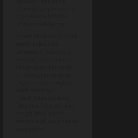
warna br* dan cel*na
d*lamnya yang berwarna
ungu. Kontan b*rahiku
langsung naik kembali.
“Wow!!! Mbak Winda cantik
sekali”, pujiku tulus
terhadap ibu tiriku yang
memang tampak cantik
dengan gaun tidur putih
itu. Rambut panjangnya
tergerai indah menghiasi
wajah manisnya.
“Huss!!! kalau Bapakmu
tahu, bisa dimarahin kamu,
panggil Mbak segala”,
serunya agak ketus namun
tetap ramah.