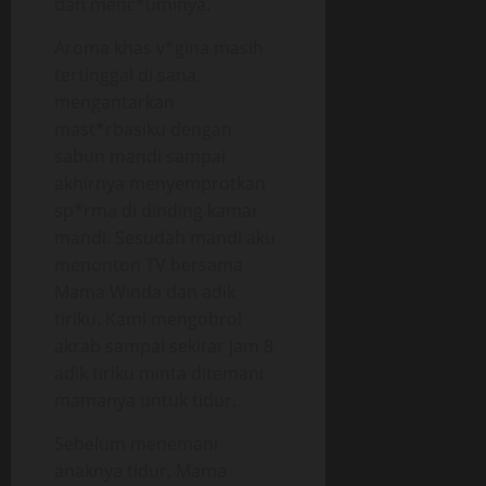
dan menc*uminya.
Aroma khas v*gina masih
tertinggal di sana,
mengantarkan
mast*rbasiku dengan
sabun mandi sampai
akhirnya menyemprotkan
sp*rma di dinding kamar
mandi. Sesudah mandi aku
menonton TV bersama
Mama Winda dan adik
tiriku. Kami mengobrol
akrab sampai sekitar jam 8
adik tiriku minta ditemani
mamanya untuk tidur.
Sebelum menemani
anaknya tidur, Mama