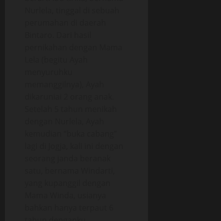
Nurlela, tinggal di sebuah
perumahan di daerah
Bintaro. Dari hasil
pernikahan dengan Mama
Lela (begitu Ayah
menyuruhku
memanggilnya), Ayah
dikaruniai 2 orang anak.
Setelah 5 tahun menikah
dengan Nurlela, Ayah
kemudian “buka cabang”
lagi di Jogja, kali ini dengan
seorang janda beranak
satu, bernama Windarti,
yang kupanggil dengan
Mama Winda, usianya
bahkan hanya terpaut 6
tahun denganku.