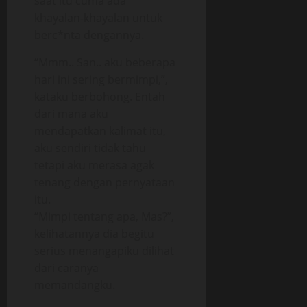
saat itu cuma ada
khayalan-khayalan untuk
berc*nta dengannya.
“Mmm.. San.. aku beberapa
hari ini sering bermimpi,”,
kataku berbohong. Entah
dari mana aku
mendapatkan kalimat itu,
aku sendiri tidak tahu
tetapi aku merasa agak
tenang dengan pernyataan
itu.
“Mimpi tentang apa, Mas?”,
kelihatannya dia begitu
serius menangapiku dilihat
dari caranya
memandangku.