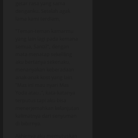
getar rasa yang sama
denganku. Setelah agak
lama kami terdiam,
“Teman-teman kamarmu
yang lain lagi pada kemana
semua, Santi?”, dengan
mata menatap sekeliling
aku bertanya sekenaku,
menanyakan keberadaan
anak-anak kost yang lain.
“Mas ini mau nyari Mas
Yoda atau..”, kata-katanya
terputus tapi aku bisa
menerjemahkan kelanjutan
kalimatnya dari senyuman
di bibirnya.
Akhirnya aku memutuskan