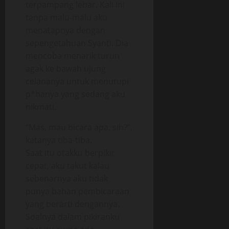
terpampang lebar. Kali ini
tanpa malu-malu aku
menatapnya dengan
sepengetahuan Syanti. Dia
mencoba menarik turun
agak ke bawah ujung
celananya untuk menutupi
p*hanya yang sedang aku
nikmati.
“Mas, mau bicara apa, sih?”,
katanya tiba-tiba.
Saat itu otakku berpikir
cepat, aku takut kalau
sebenarnya aku tidak
punya bahan pembicaraan
yang berarti dengannya.
Soalnya dalam pikiranku