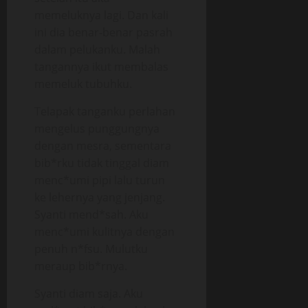
memeluknya lagi. Dan kali
ini dia benar-benar pasrah
dalam pelukanku. Malah
tangannya ikut membalas
memeluk tubuhku.
Telapak tanganku perlahan
mengelus punggungnya
dengan mesra, sementara
bib*rku tidak tinggal diam
menc*umi pipi lalu turun
ke lehernya yang jenjang.
Syanti mend*sah. Aku
menc*umi kulitnya dengan
penuh n*fsu. Mulutku
meraup bib*rnya.
Syanti diam saja. Aku