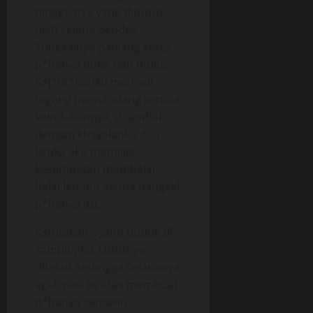
pinggulnya yang ditutup
oleh celana pendek.
Tungkainya panjang serta
p*hanya bulat dan mulus.
Kej*nt*nanku menjadi
tegang memandang semua
keindahannya, ditambah
dengan khayalanku dulu,
ketika aku memiliki
kesempatan membelai-
belai lembut kedua pangkal
p*hanya itu.
Kemudian Syanti duduk di
sampingku. Lututnya
ditekuk sehingga celananya
agak naik ke atas membuat
p*hanya semakin