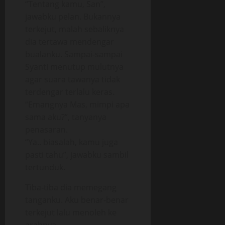
“Tentang kamu, San”,
jawabku pelan. Bukannya
terkejut, malah sebaliknya
dia tertawa mendengar
bualanku. Sampai-sampai
Syanti menutup mulutnya
agar suara tawanya tidak
terdengar terlalu keras.
“Emangnya Mas, mimpi apa
sama aku?”, tanyanya
penasaran.
“Ya.. biasalah, kamu juga
pasti tahu”, jawabku sambil
tertunduk.
Tiba-tiba dia memegang
tanganku. Aku benar-benar
terkejut lalu menoleh ke