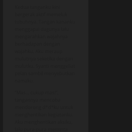
Kedua tanganku kini
bergerak aktif memeluk
tubuhnya. Tangan kananku
menggapai dagunya lalu
mengarahkan wajahnya
berhadapan dengan
wajahku. Aku meraup
mulutnya seketika dengan
mulutku. Syanti menggeliat
pelan sambil menyebutkan
namaku.
“Mas.., cukup mas!”,
tangannya mencoba
mendorong d*d*ku untuk
menghentikan kegiatanku.
Aku menghentikan aksiku,
lalu pura-pura meminta