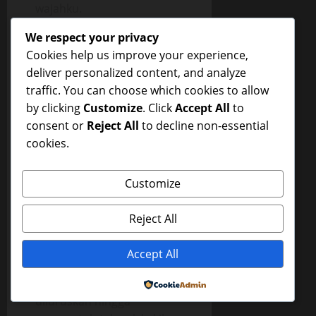
wajahku.
“Pokoknya tempat di mana
We respect your privacy
tidak ada orang yang bisa
Cookies help us improve your experience,
mengganggu ketenangan
deliver personalized content, and analyze
kita, Santi”, jawabku sambil
traffic. You can choose which cookies to allow
memandang permukaan
by clicking
Customize
. Click
Accept All
to
d*d*nya yang baru saja
consent or
Reject All
to decline non-essential
aku remas-reMas.
cookies.
Syanti duduk sambil
bersandar dengan kedua
Customize
tangan di belakang untuk
menahan tubuhnya.
Reject All
pay*daranya jadi kelihatan
menonjol. Aku memandang
Accept All
nakal ke arah pay*daranya
sambil tersenyum. Kakinya
Powered by
diluruskan hingga