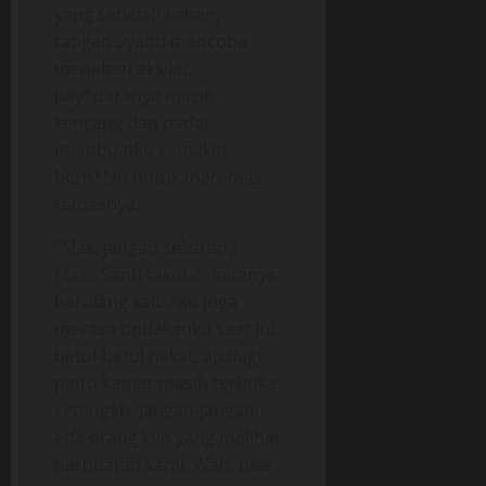
yang sebelah kanan,
tangan Syanti mencoba
menahan aksiku.
pay*daranya masih
kencang dan padat
membuatku semakin
bern*fsu untuk meremas-
remasnya.
“Mas, jangan sekarang
Mas.. Santi takut..”, katanya
berulang kali. Aku juga
merasa tindakanku saat itu
betul-betul nekat, apalagi
pintu kamar masih terbuka
setengah. Jangan-jangan
ada orang lain yang melihat
perbuatan kami. Wah, bisa