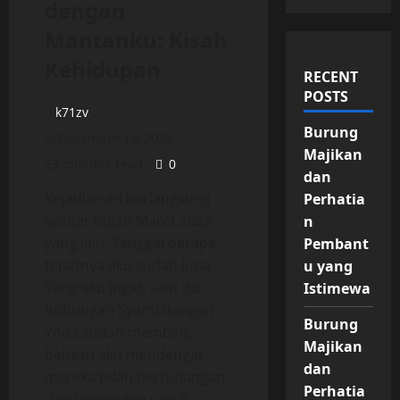
dengan
Mantanku: Kisah
Kehidupan
RECENT
POSTS
k71zv
Burung
December 19, 2025
Majikan
23 minutes read
0
dan
Kejadian ini berlangsung
Perhatia
sekitar bulan Maret 2023
n
yang lalu. Tanggal berapa
Pembant
tepatnya aku sudah lupa.
u yang
Yang aku ingat, saat itu
Istimewa
hubungan Syanti dengan
Burung
Yoda sudah membaik,
Majikan
bahkan aku mendengar
dan
mereka telah bertunangan
Perhatia
dan berencana untuk