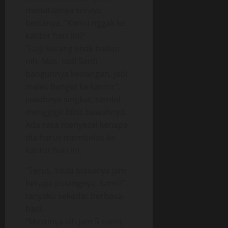
menatapnya seraya
bertanya, “Kamu nggak ke
kantor hari ini?”
“Lagi kurang enak badan
nih, Mas, tadi Santi
bangunnya kesiangan, jadi
males banget ke kantor”,
jawabnya singkat, sambil
menggigit bibir bawahnya.
Ada rasa menyesal kenapa
dia harus membolos ke
kantor hari ini.
“Terus, Yoda biasanya jam
berapa pulangnya, Santi?”,
tanyaku sekedar berbasa-
basi.
“Mestinya sih jam 5 nanti,