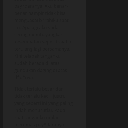
pay*daranya. Aku benar-
benar hampir tidak bisa
menguasai b*rahiku saat
itu. Apalagi aku sudah
sering membayangkan
kesempatan seperti saat ini
terulang lagi bersamanya.
Kini telapak tanganku
sudah berada di atas
gundukan daging di atas
d*d*nya.
Tidak terlalu besar dan
tidak terlalu kecil, justru
yang seperti ini yang paling
indah menurutku. Pada
saat tanganku mulai
meremas pay*daranya