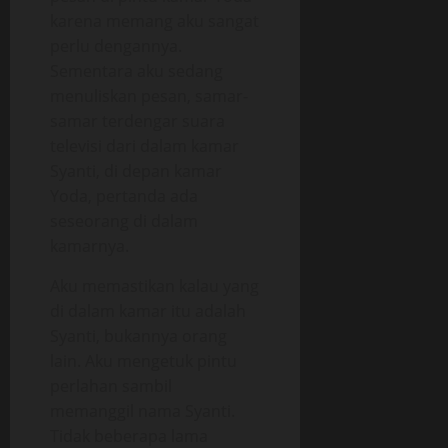
karena memang aku sangat
perlu dengannya.
Sementara aku sedang
menuliskan pesan, samar-
samar terdengar suara
televisi dari dalam kamar
Syanti, di depan kamar
Yoda, pertanda ada
seseorang di dalam
kamarnya.
Aku memastikan kalau yang
di dalam kamar itu adalah
Syanti, bukannya orang
lain. Aku mengetuk pintu
perlahan sambil
memanggil nama Syanti.
Tidak beberapa lama