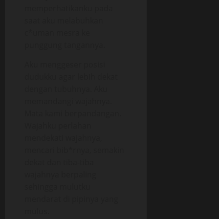
memperhatikanku pada
saat aku melabuhkan
c*uman mesra ke
punggung tangannya.
Aku menggeser posisi
dudukku agar lebih dekat
dengan tubuhnya. Aku
memandangi wajahnya.
Mata kami berpandangan.
Wajahku perlahan
mendekati wajahnya,
mencari bib*rnya, semakin
dekat dan tiba-tiba
wajahnya berpaling
sehingga mulutku
mendarat di pipinya yang
mulus.