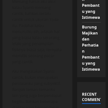
Memang harus aku akui
Pembant
kalau Syanti memang
u yang
cantik, bahkan terlalu
Istimewa
cantik untuk ukuran Yoda
itu. Padahal kalau
Burung
menurutku sih, adalah hal
Majikan
yang biasa kalau serorang
dan
lelaki yang penampilan
Perhatia
fisiknya biasa saja, ternyata
n
memiliki seorang pacar
Pembant
yang cantik.
u yang
Istimewa
Aku mengatakan Syanti
cantik, bukan merupakan
penilaianku yang subyektif.
Banyak teman-temanku
RECENT
lain yang juga berpendapat
COMMENTS
begitu. Bahkan beberapa
diantaranya berpendapat