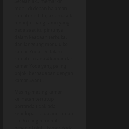
Setelah aku memarkir
mobil di depan halaman
rumah kost itu, aku masuk
menuju ruang tamu yang
pada saat itu pintunya
dalam keadaan terbuka,
dan langsung menuju ke
kamar Yoda. Di dalam
rumah itu ada 4 kamar dan
kamar Yoda yang paling
pojok, berhadapan dengan
kamar Syanti.
Masing-masing kamar
kelihatan tertutup
pertanda tidak ada
kehidupan di dalam rumah
itu. Aku ingin menulis
pesan di pintu kamar Yoda