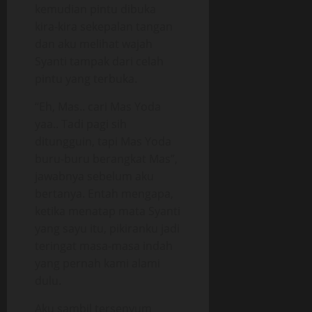
kemudian pintu dibuka
kira-kira sekepalan tangan
dan aku melihat wajah
Syanti tampak dari celah
pintu yang terbuka.
“Eh, Mas.. cari Mas Yoda
yaa.. Tadi pagi sih
ditungguin, tapi Mas Yoda
buru-buru berangkat Mas”,
jawabnya sebelum aku
bertanya. Entah mengapa,
ketika menatap mata Syanti
yang sayu itu, pikiranku jadi
teringat masa-masa indah
yang pernah kami alami
dulu.
Aku sambil tersenyum