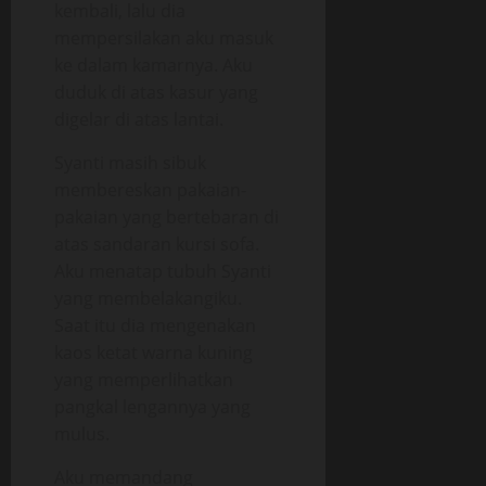
kembali, lalu dia
mempersilakan aku masuk
ke dalam kamarnya. Aku
duduk di atas kasur yang
digelar di atas lantai.
Syanti masih sibuk
membereskan pakaian-
pakaian yang bertebaran di
atas sandaran kursi sofa.
Aku menatap tubuh Syanti
yang membelakangiku.
Saat itu dia mengenakan
kaos ketat warna kuning
yang memperlihatkan
pangkal lengannya yang
mulus.
Aku memandang