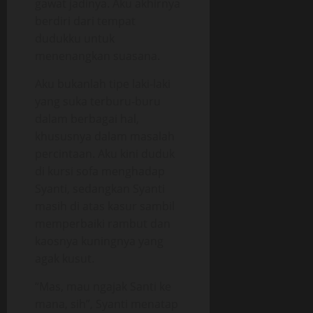
gawat jadinya. Aku akhirnya
berdiri dari tempat
dudukku untuk
menenangkan suasana.
Aku bukanlah tipe laki-laki
yang suka terburu-buru
dalam berbagai hal,
khususnya dalam masalah
percintaan. Aku kini duduk
di kursi sofa menghadap
Syanti, sedangkan Syanti
masih di atas kasur sambil
memperbaiki rambut dan
kaosnya kuningnya yang
agak kusut.
“Mas, mau ngajak Santi ke
mana, sih”, Syanti menatap