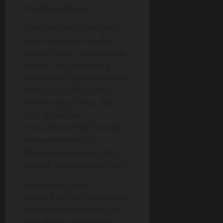
maaf kepadanya.
“Maafkan aku, Santi.. aku
nggak sanggup lagi jika
setiap malam memimpikan
dirimu”, aku pura-pura
menunduk lagi seolah-olah
menyesali perbuatanku.
“Aku mengerti Mas, aku
juga nggak bisa
menyalahkan Mas karena
mimpi-mimpimu itu.
Bagaimanapun juga, kita
pernah merasa deket Mas”,
Sepertinya Syanti
memafkan dan memaklumi
perbuatanku barusan. Aku
menatap wajahnya lagi.