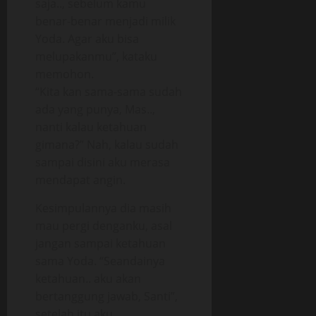
saja.., sebelum kamu
benar-benar menjadi milik
Yoda. Agar aku bisa
melupakanmu”, kataku
memohon.
“Kita kan sama-sama sudah
ada yang punya, Mas..,
nanti kalau ketahuan
gimana?” Nah, kalau sudah
sampai disini aku merasa
mendapat angin.
Kesimpulannya dia masih
mau pergi denganku, asal
jangan sampai ketahuan
sama Yoda. “Seandainya
ketahuan.. aku akan
bertanggung jawab, Santi”,
setelah itu aku