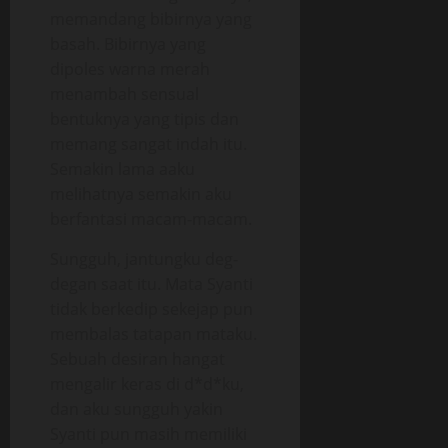
memandang bibirnya yang
basah. Bibirnya yang
dipoles warna merah
menambah sensual
bentuknya yang tipis dan
memang sangat indah itu.
Semakin lama aaku
melihatnya semakin aku
berfantasi macam-macam.
Sungguh, jantungku deg-
degan saat itu. Mata Syanti
tidak berkedip sekejap pun
membalas tatapan mataku.
Sebuah desiran hangat
mengalir keras di d*d*ku,
dan aku sungguh yakin
Syanti pun masih memiliki