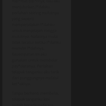
mel*mat bib*rnya, lalu aku
menjulurkan l*dahku
perlahan seiring mulutnya
yang seperti
mempersilakan l*dahku
untuk menjelajah rongga
mulutnya. Nafasnya mulai
tidak teratur ketika l*dahku
memilin l*dahnya.
Kesempatan ini aku
gunakan untuk membelai
pay*daranya. Perlahan
telapak tanganku aku tarik
dari punggungnya melalui
ket*aknya.
Tanpa berhenti membelai,
telapak tanganku kini
sudah berada pada sisi