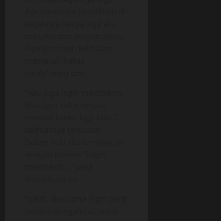
Ada semacam kesedihan di
wajahnya hanya saja aku
tak tahu apa penyebabnya.
Pipinya masih kelihatan
memerah bekas
cumb*anku tadi.
“Aku juga ingin membantu
Mas agar tidak terlalu
memikirkanku lagi, tapi..”
kalimatnya terputus.
Dalam hati aku tersenyum
dengan kalimat “ingin
membantu..” yang
diucapkannya.
“Santi, aku cuma ingin pergi
berdua denganmu, sekali