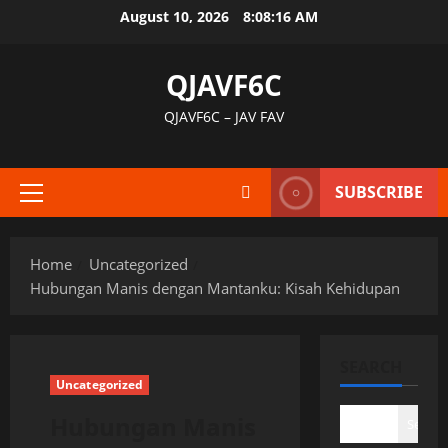
Skip
August 10, 2026
8:08:17 AM
to
content
QJAVF6C
QJAVF6C – JAV FAV
SUBSCRIBE
Primary
Menu
Home
Uncategorized
Hubungan Manis dengan Mantanku: Kisah Kehidupan
SEARCH
Uncategorized
Hubungan Manis
Search