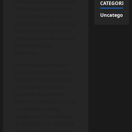
sempat mengobrol dengan
CATEGORIES
Yoda minggu sebelumnya,
Uncategorize
secara tidak sengaja kami
menemukan suatu peluang
bisnis yang mungkin bisa
dikerjakan bersama antara
kantorku dengan
kantornya.
Pikiran dagangku segera
jalan dan aku menjanjikan
untuk menitipkan sebuah
proposal kepada Yoda
untuk dibahas oleh tim
kantornya di Malang. Siang
itu, sehabis meeting
dengan salah satu klienku
di sebuah kantor di daerah
Kuningan, aku berencana