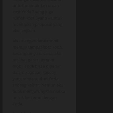
untuk mampir ke rumah
kost Yoda ? yang juga
rumah kost Syanti – untuk
menitipkan proposal yang
aku janjikan.
Aku mengendarai mobil
menuju tempat kost Yoda.
Sesampainya di sana, aku
melihat garasi tempat
mobil Yoda biasa diparkir
dalam keadaan kosong
yang menandakan Yoda
sedang keluar. Namun aku
tidak mengurungkan niatku
untuk bertemu dengan
Yoda.