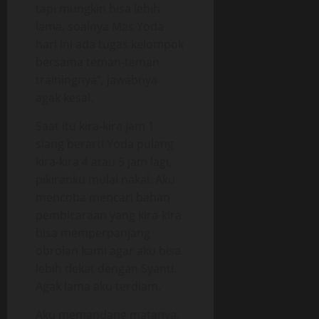
tapi mungkin bisa lebih
lama, soalnya Mas Yoda
hari ini ada tugas kelompok
bersama teman-teman
trainingnya”, jawabnya
agak kesal.
Saat itu kira-kira jam 1
siang berarti Yoda pulang
kira-kira 4 atau 5 jam lagi,
pikiranku mulai nakal. Aku
mencoba mencari bahan
pembicaraan yang kira-kira
bisa memperpanjang
obrolan kami agar aku bisa
lebih dekat dengan Syanti.
Agak lama aku terdiam.
Aku memandang matanya,