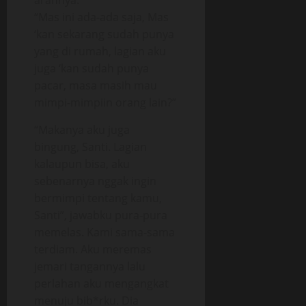
arahnya.
“Mas ini ada-ada saja, Mas
‘kan sekarang sudah punya
yang di rumah, lagian aku
juga ‘kan sudah punya
pacar, masa masih mau
mimpi-mimpiin orang lain?”
“Makanya aku juga
bingung, Santi. Lagian
kalaupun bisa, aku
sebenarnya nggak ingin
bermimpi tentang kamu,
Santi”, jawabku pura-pura
memelas. Kami sama-sama
terdiam. Aku meremas
jemari tangannya lalu
perlahan aku mengangkat
menuju bib*rku. Dia