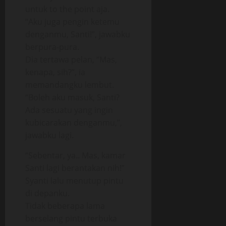
untuk to the point aja.
“Aku juga pengin ketemu
denganmu, Santi!”, jawabku
berpura-pura.
Dia tertawa pelan, “Mas,
kenapa, sih?”, ia
memandangku lembut.
“Boleh aku masuk, Santi?
Ada sesuatu yang ingin
kubicarakan denganmu,”,
jawabku lagi.
“Sebentar, ya.. Mas, kamar
Santi lagi berantakan nih!”
Syanti lalu menutup pintu
di depanku.
Tidak beberapa lama
berselang pintu terbuka