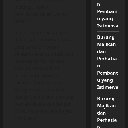
n
melangsungkan
Pembant
pernikahan dalam waktu
u yang
dekat ini.
Istimewa
Ketika itu mereka tinggal
Burung
dalam sebuah rumah kost
Majikan
yang sama di daerah
dan
Selatan – Jakarta, meskipun
Perhatia
berbeda kamar, karena
n
saat itu Yoda sedang
Pembant
mendapat training di
u yang
Jakarta selama 6 bulan.
Istimewa
Sebagai bekas teman dan
atasan Syanti, aku memang
Burung
pernah dikenalkan dengan
Majikan
Yoda. Yoda ternyata begitu
dan
cemburuan.
Perhatia
n