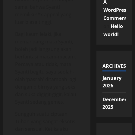
A
sama, bahwa Syanti
WordPress
memiliki s*x appeal yang
Commenter
luar biasa tinggi.
on
Hello
Bagi kaum lelaki, jika
world!
memandang mata Syanti,
boleh jadi langsung akan
berfantasi macam-macam.
Percaya atau tidak, mata
ARCHIVES
Syanti begitu sayu seolah-
January
olah ‘pasrah’ ditambah lagi
2026
dengan bibirnya yang seksi
dan suka digigit-gigit, kalau
December
Syanti sedang gemes.
2025
Sungguh suatu ciptaan
Tuhan yang sangat eksotis
dan sensual. Ketika aku