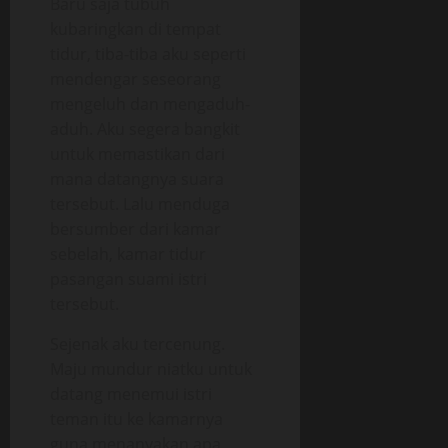
Baru saja tubuh
kubaringkan di tempat
tidur, tiba-tiba aku seperti
mendengar seseorang
mengeluh dan mengaduh-
aduh. Aku segera bangkit
untuk memastikan dari
mana datangnya suara
tersebut. Lalu menduga
bersumber dari kamar
sebelah, kamar tidur
pasangan suami istri
tersebut.
Sejenak aku tercenung.
Maju mundur niatku untuk
datang menemui istri
teman itu ke kamarnya
guna menanyakan apa