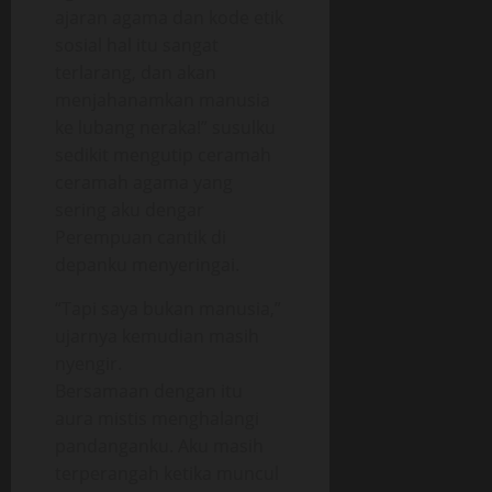
ajaran agama dan kode etik
sosial hal itu sangat
terlarang, dan akan
menjahanamkan manusia
ke lubang neraka!” susulku
sedikit mengutip ceramah
ceramah agama yang
sering aku dengar
Perempuan cantik di
depanku menyeringai.
“Tapi saya bukan manusia,”
ujarnya kemudian masih
nyengir.
Bersamaan dengan itu
aura mistis menghalangi
pandanganku. Aku masih
terperangah ketika muncul