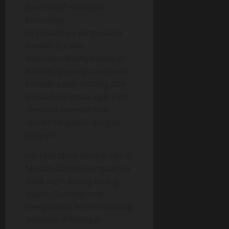
Bumi Asri,” susulnya
kemudian.
Di rumahnya yang cukup
mewah itu, aku
diperkenalkannya dengan
Rasiam, perempuan cantik,
berkulit sawo matang dan
kedua bola mata agak sipit
tersebut menyambut
uluran tanganku dengan
senyum.
Hari pertama aku berada di
Medan, Darwis nampaknya
tidak ingin buang-buang
waktu. Dia langsung
mengajakku ke toko barang
antiknya di bilangan