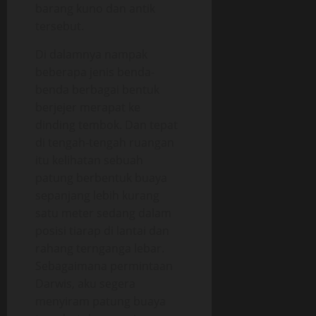
barang kuno dan antik
tersebut.
Di dalamnya nampak
beberapa jenis benda-
benda berbagai bentuk
berjejer merapat ke
dinding tembok. Dan tepat
di tengah-tengah ruangan
itu kelihatan sebuah
patung berbentuk buaya
sepanjang lebih kurang
satu meter sedang dalam
posisi tiarap di lantai dan
rahang ternganga lebar.
Sebagaimana permintaan
Darwis, aku segera
menyiram patung buaya