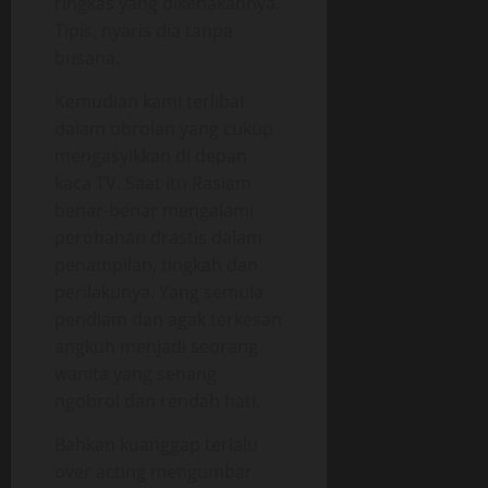
ringkas yang dikenakannya.
Tipis, nyaris dia tanpa
busana.
Kemudian kami terlibat
dalam obrolan yang cukup
mengasyikkan di depan
kaca TV. Saat itu Rasiam
benar-benar mengalami
perobahan drastis dalam
penampilan, tingkah dan
perilakunya. Yang semula
pendiam dan agak terkesan
angkuh menjadi seorang
wanita yang senang
ngobrol dan rendah hati.
Bahkan kuanggap terlalu
over acting mengumbar