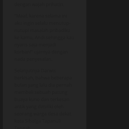
dengan wajah prihatin.
“Maaf, karena selama ini
aku ingin selalu menutup-
nutupi masalah pribadiku
ke kamu, Andi.sehingga kau
nyaris saja menjadi
korban!” ujarnya dengan
nada penyesalan.
Selanjutnya Darwis
berkisah, bahwa beberapa
bulan yang lalu dia pernah
membeli sebuah patung
buaya kuno dan terkesan
antik yang dimiliki oleh
seorang warga desa dekat
kota Sibolga Tapanuli
Tengah.