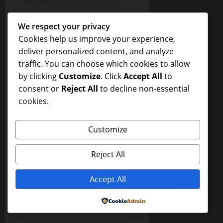
ingin menawar hingga 10
milyar rupiah. Dan Darwis
We respect your privacy
sudah bersiap-siap
Cookies help us improve your experience,
menjualnya dengan harga
deliver personalized content, and analyze
tertinggi ketika malamnya
traffic. You can choose which cookies to allow
dia bermimpi didatangi
by clicking
Customize
. Click
Accept All
to
seorang pria tua
consent or
Reject All
to decline non-essential
mengenakan sorban dan
cookies.
jubah berwarna merah tua.
Orang tua tersebut
Customize
melarang Darwis
menjualnya, dan menyuruh
Reject All
agar patung buaya itu pada
waktu-waktu tertentu
Accept All
disiram dengan air
kembang tujuh rupa.
Powered by
Setelah beberapa kali
melakukan arahan pria tua