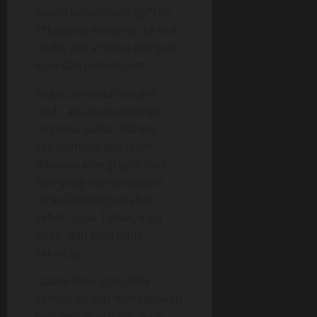
waktu bersamaan ga*rah
s*ksualku menurun ke titik
nadir, alat v*talku menjadi
loyo dan melempem.
Begitu tersadar secara
utuh, aku cuma mampu
terpana. Sadar, bahwa
sebelumnya aku telah
dikuasai energi gaib dari
luar yang menyebabkan
diriku kehilangan akal
sehat. Lupa Tuhan, lupa
dosa, dan lupa pada
keluarga.
Dalam hitungan detik
kemudian aku menyaksikan
penampakan yang aneh