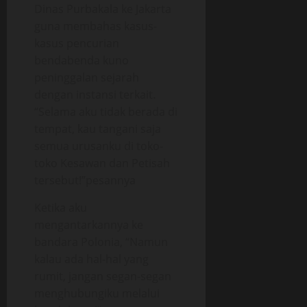
Dinas Purbakala ke Jakarta
guna membahas kasus-
kasus pencurian
bendabenda kuno
peninggalan sejarah
dengan instansi terkait.
“Selama aku tidak berada di
tempat, kau tangani saja
semua urusanku di toko-
toko Kesawan dan Petisah
tersebut!”pesannya
Ketika aku
mengantarkannya ke
bandara Polonia, “Namun
kalau ada hal-hal yang
rumit, jangan segan-segan
menghubungiku melalui