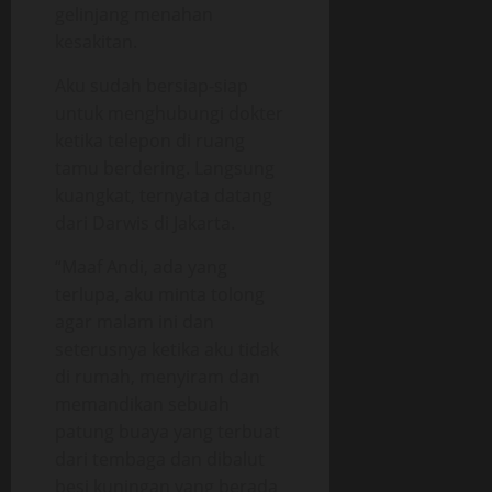
gelinjang menahan
kesakitan.
Aku sudah bersiap-siap
untuk menghubungi dokter
ketika telepon di ruang
tamu berdering. Langsung
kuangkat, ternyata datang
dari Darwis di Jakarta.
“Maaf Andi, ada yang
terlupa, aku minta tolong
agar malam ini dan
seterusnya ketika aku tidak
di rumah, menyiram dan
memandikan sebuah
patung buaya yang terbuat
dari tembaga dan dibalut
besi kuningan yang berada