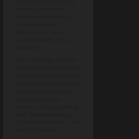
tersebut dengan air yang
tersedia dalam drum
ukuran kecil di dekatnya.
Ternyata bukan air
sembarangan, karena
aromanya berbau khas
wewangian.
Aku mulai curiga teman ini
sudah mempercayai hal-hal
yang sifatnya klenik, apalagi
ketika air mulai membasahi
tubuh patung buaya tadi,
rahangnya tiba-tiba
menutup. Dan yang paling
aneh, bersamaan dengan
itu Rasiam tahu-tahu sudah
berdiri di dekatku.