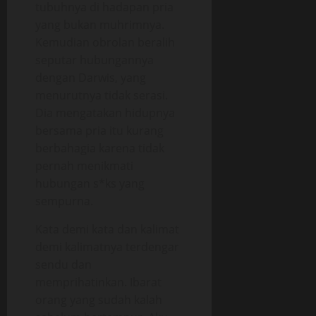
tubuhnya di hadapan pria
yang bukan muhrimnya.
Kemudian obrolan beralih
seputar hubungannya
dengan Darwis, yang
menurutnya tidak serasi.
Dia mengatakan hidupnya
bersama pria itu kurang
berbahagia karena tidak
pernah menikmati
hubungan s*ks yang
sempurna.
Kata demi kata dan kalimat
demi kalimatnya terdengar
sendu dan
memprihatinkan. Ibarat
orang yang sudah kalah