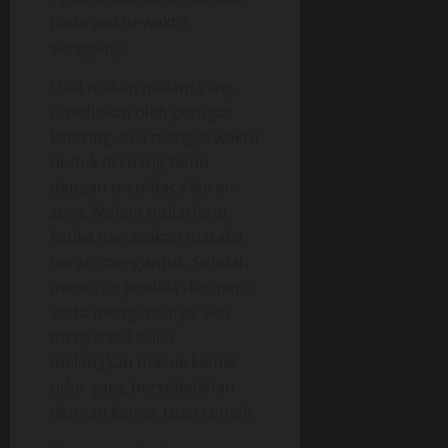
pada waktu-waktu
senggang.
Usai makan malam yang
disediakan oleh petugas
katering, aku mengisi waktu
duduk di ruang tamu
dengan membaca koran
sore. Malam mulai larut
ketika merasakan mataku
berat, mengantuk. Setelah
menutup jendela dan pintu
serta menguncinya, aku
menyeret kakiku
melangkah masuk kamar
tidur yang bersebelahan
dengan kamar tuan rumah.