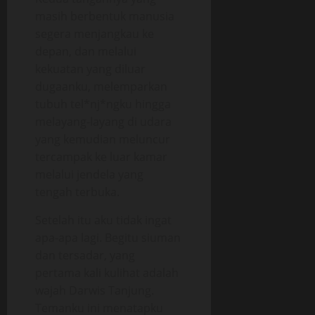
masih berbentuk manusia
segera menjangkau ke
depan, dan melalui
kekuatan yang diluar
dugaanku, melemparkan
tubuh tel*nj*ngku hingga
melayang-layang di udara
yang kemudian meluncur
tercampak ke luar kamar
melalui jendela yang
tengah terbuka.
Setelah itu aku tidak ingat
apa-apa lagi. Begitu siuman
dan tersadar, yang
pertama kali kulihat adalah
wajah Darwis Tanjung.
Temanku ini menatapku