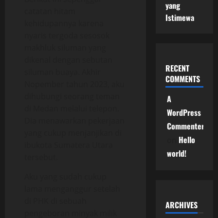
yang
catatan hitam
Istimewa
kehidupannya karena
nyaris tergoda sesosok
makhluk siluman yang
dikenal dengan sebutan
RECENT
siluman buaya. Akhir
COMMENTS
Nopember tahun 2023, aku
dihubungi seorang teman
A
di Medan melalui telepon.
WordPress
Dia menawarkan pekerjaan
Commenter
yang cukup menjanjikan di
Hello
on
ibukota Sumatera Utara
world!
tersebut.
Aku yang sudah cukup
lama menganggur setelah
di PHK di sebuah
ARCHIVES
pengeboran minyak milik