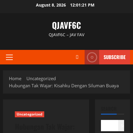
Skip
August 8, 2026
12:01:22 PM
to
content
QJAVF6C
QJAVF6C – JAV FAV
SUBSCRIBE
Primary
Menu
Home
Uncategorized
Hubungan Tak Wajar: Kisahku Dengan Siluman Buaya
SEARCH
Uncategorized
Hubungan Tak Wajar:
Search