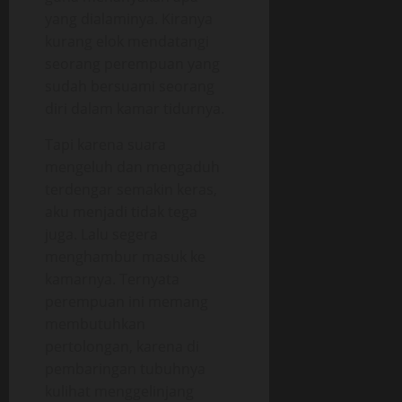
yang dialaminya. Kiranya
kurang elok mendatangi
seorang perempuan yang
sudah bersuami seorang
diri dalam kamar tidurnya.
Tapi karena suara
mengeluh dan mengaduh
terdengar semakin keras,
aku menjadi tidak tega
juga. Lalu segera
menghambur masuk ke
kamarnya. Ternyata
perempuan ini memang
membutuhkan
pertolongan, karena di
pembaringan tubuhnya
kulihat menggelinjang