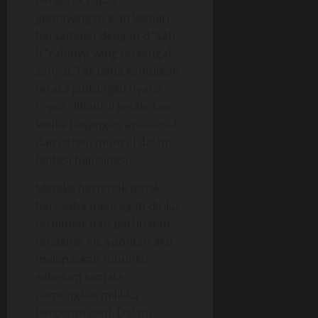
bergerak cepat
gentayangan kian kemari
bersamaan dengan d*sah
b*rahinya yang tersengal-
sengal. Tak lama kemudian
terasa jantungku nyaris
copot dihantui ketakutan
ketika bayangan anak-anak
dan istriku muncul dalam
fantasi halusinasi.
Mereka berteriak teriak
berusaha mencegah diriku
terhindar dari perbuatan
terlaknat ini. Spontan aku
melepaskan tubuhku
sebelum senjata
pamungkas milikku
berperan aktif. Dalam