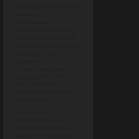
Sementara Darwis Tanjung
lebih senang
berwiraswasta,
meneruskan usaha orang
tuanya yang memiliki toko-
toko barang antik dan kuno
di berbagai kota di
Sumatera.
“Untuk sementara kau
tinggal saja bersama kami,”
ajak Darwis ketika
menjemputku di Bandara
Polonia Medan.
“Bukan ingin
menyombongkan diri,
rumahku cukup besar di
kawasan elit Perumahan