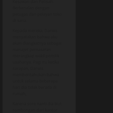
Kesawan dan Petisah.
Berkenalan dengan
petugas dan pelayan toko
di sana.
Kepada mereka, Darwis
menyatakan bahwa aku
akan diangkatnya sebagai
manajer pemasaran
merangkap wakil pemilik
usahanya. Pagi itu ketika
sarapan, Darwis
memberitahukan bahwa
untuk selama beberapa
hari dia tidak berada di
rumah,
Karena sore nanti dia ikut
rombongan dari kantor