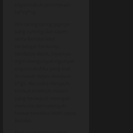
organ tubuh perempuan
tel*nj*ng.
Kini taring-taring giginya
yang runcing dan tajam
serta berkilat-kilat
terdengar berbunyi,
berdetak-detak, layaknya
ingin mengunyah-ngunyah
organ tubuhku yang saat
itu masih dalam keadaan
b*gil. Aku coba menjauh,
namun makhluk misteri
yang berwujud setengah
manusia dan setengah
hewan tersebut lebih cepat
beraksi.
Kedua tangannya yang