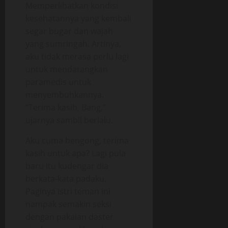
Memperlihatkan kondisi
kesehatannya yang kembali
segar bugar dan wajah
yang sumringah. Artinya,
aku tidak merasa perlu lagi
untuk mendatangkan
paramedis untuk
menyembuhkannya.
“Terima kasih, Bang,”
ujarnya sambil berlalu.
Aku cuma bengong, terima
kasih untuk apa? Lagi pula
baru itu kudengar dia
berkata-kata padaku.
Paginya istri teman ini
nampak semakin seksi
dengan pakaian daster