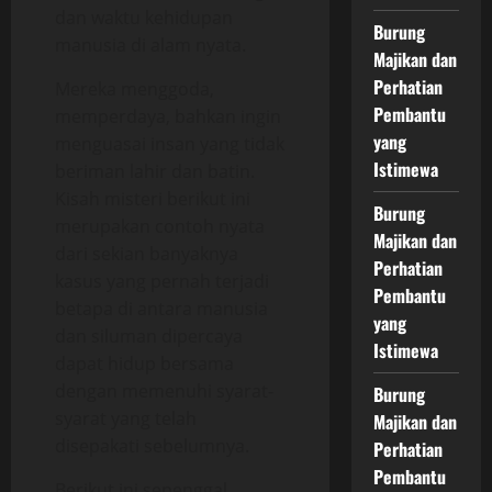
dan waktu kehidupan
Burung
manusia di alam nyata.
Majikan dan
Perhatian
Mereka menggoda,
Pembantu
memperdaya, bahkan ingin
yang
menguasai insan yang tidak
Istimewa
beriman lahir dan batin.
Kisah misteri berikut ini
Burung
merupakan contoh nyata
Majikan dan
dari sekian banyaknya
Perhatian
kasus yang pernah terjadi
Pembantu
betapa di antara manusia
yang
dan siluman dipercaya
Istimewa
dapat hidup bersama
dengan memenuhi syarat-
Burung
syarat yang telah
Majikan dan
disepakati sebelumnya.
Perhatian
Pembantu
Berikut ini sepenggal