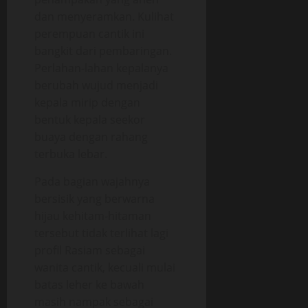
dan menyeramkan. Kulihat
perempuan cantik ini
bangkit dari pembaringan.
Perlahan-lahan kepalanya
berubah wujud menjadi
kepala mirip dengan
bentuk kepala seekor
buaya dengan rahang
terbuka lebar.
Pada bagian wajahnya
bersisik yang berwarna
hijau kehitam-hitaman
tersebut tidak terlihat lagi
profil Rasiam sebagai
wanita cantik, kecuali mulai
batas leher ke bawah
masih nampak sebagai