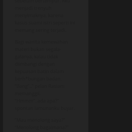
sebelum bertempur. Aku
menjadi trenyuh
menyimaknya, karena
kasus suami istri seperti ini
memang sering terjadi.
Bagi wanita kemewahan
materi bukan segala-
galanya, kalau tidak
diimbangi dengan
kepuasan batin dalam
berh*bungan badan.
“Bang”..” pelan Rasiam
memanggil.
“Hmmm”..ada apa?”
spontan lamunanku buyar.
“Mau menolong saya?”
“Menolong bagaimana?”