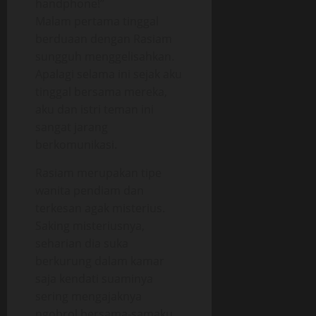
handphone!”
Malam pertama tinggal
berduaan dengan Rasiam
sungguh menggelisahkan.
Apalagi selama ini sejak aku
tinggal bersama mereka,
aku dan istri teman ini
sangat jarang
berkomunikasi.
Rasiam merupakan tipe
wanita pendiam dan
terkesan agak misterius.
Saking misteriusnya,
seharian dia suka
berkurung dalam kamar
saja kendati suaminya
sering mengajaknya
ngobrol bersama-samaku