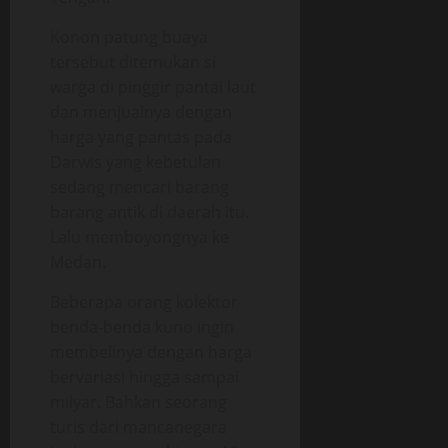
Konon patung buaya
tersebut ditemukan si
warga di pinggir pantai laut
dan menjualnya dengan
harga yang pantas pada
Darwis yang kebetulan
sedang mencari barang
barang antik di daerah itu.
Lalu memboyongnya ke
Medan.
Beberapa orang kolektor
benda-benda kuno ingin
membelinya dengan harga
bervariasi hingga sampai
milyar. Bahkan seorang
turis dari mancanegara