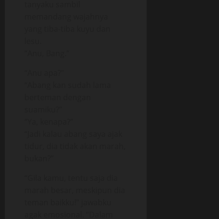
tanyaku sambil
memandang wajahnya
yang tiba-tiba kuyu dan
lesu.
“Anu, Bang.”
“Anu apa?”
“Abang kan sudah lama
berteman dengan
suamiku?”
“Ya, kenapa?”
“Jadi kalau abang saya ajak
tidur, dia tidak akan marah,
bukan?”
“Gila kamu, tentu saja dia
marah besar, meskipun dia
teman baikku!” jawabku
agak emosional. “Dalam