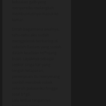
kekuatan gaib yang
menyeretku melangkah
membuntutinya masuk ke
kamar.
Entah bagaimana awalnya,
tahu-tahu aku sudah
menggeletak berbaring di
sebelah Rasiam yang sudah
dalam keadaan tel*njang
bulat. Layaknya sebagai
seekor singa liar yang
tengah kelaparan,
perempuan itu menyerang
sambil merobek-robek
seluruh pakaianku hingga
total b*gil.
Lalu kedua tangannya