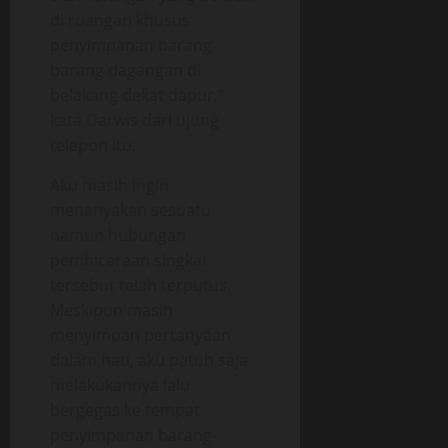
di ruangan khusus
penyimpanan barang-
barang dagangan di
belakang dekat dapur,”
kata Darwis dari ujung
telepon itu.
Aku masih ingin
menanyakan sesuatu
namun hubungan
pembicaraan singkat
tersebut telah terputus.
Meskipun masih
menyimpan pertanyaan
dalam hati, aku patuh saja
melakukannya lalu
bergegas ke tempat
penyimpanan barang-