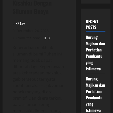
Kisahku Dengan
Siluman Buaya
RECENT
k71zv
POSTS
December 24, 2025
Burung
10 minutes read
0
Majikan dan
Keberadaan makhluk
Perhatian
siluman di bumi Tuhan ini
Pembantu
memang tidak dapat
yang
dibantah lagi. Kepercayaan
Istimewa
atas keberadaan makhluk
Burung
gaib tersebut ternyata
Majikan dan
sudah berakar sejak zaman
Perhatian
nenek moyang di era
Pembantu
primitif. Dan di era terkini,
yang
para siluman sering
Istimewa
memasuki dimensi ruang