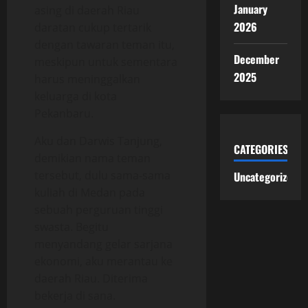
January
asing di daerah Riau
2026
daratan cukup tertarik
dengan tawaran teman itu,
December
meskipun untuk sementara
2025
harus meninggalkan
keluarga di kota
Pekanbaru.
Aku dan Darwis Tanjung,
CATEGORIES
demikian nama teman
tersebut, dulu sama-sama
Uncategorized
kuliah di Medan pada
sebuah perguruan tinggi
swasta. Begitu
menyandang gelar sarjana
ekonomi, aku merantau ke
daerah Riau. Diterima
bekerja di sana.