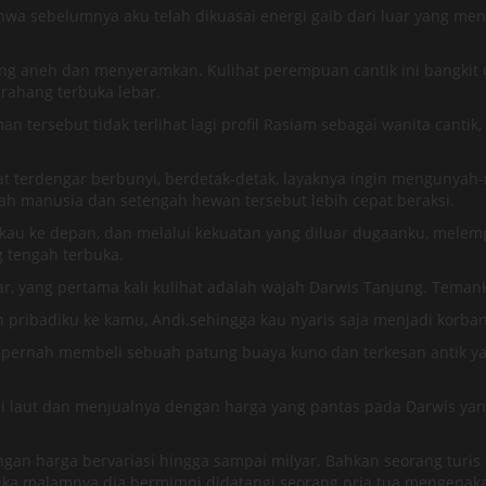
wa sebelumnya aku telah dikuasai energi gaib dari luar yang meny
g aneh dan menyeramkan. Kulihat perempuan cantik ini bangkit 
rahang terbuka lebar.
n tersebut tidak terlihat lagi profil Rasiam sebagai wanita canti
-kilat terdengar berbunyi, berdetak-detak, layaknya ingin menguny
h manusia dan setengah hewan tersebut lebih cepat beraksi.
u ke depan, dan melalui kekuatan yang diluar dugaanku, melemp
 tengah terbuka.
adar, yang pertama kali kulihat adalah wajah Darwis Tanjung. Tema
h pribadiku ke kamu, Andi.sehingga kau nyaris saja menjadi korba
 pernah membeli sebuah patung buaya kuno dan terkesan antik yan
ai laut dan menjualnya dengan harga yang pantas pada Darwis yan
an harga bervariasi hingga sampai milyar. Bahkan seorang turis
etika malamnya dia bermimpi didatangi seorang pria tua mengena