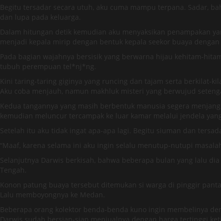
Begitu tersadar secara utuh, aku cuma mampu terpana. Sadar, bah
dan lupa pada keluarga.
Dalam hitungan detik kemudian aku menyaksikan penampakan yan
menjadi kepala mirip dengan bentuk kepala seekor buaya dengan 
Pada bagian wajahnya bersisik yang berwarna hijau kehitam-hitama
tubuh perempuan tel*nj*ng.
Kini taring-taring giginya yang runcing dan tajam serta berkilat
Aku coba menjauh, namun makhluk misteri yang berwujud setenga
Kedua tangannya yang masih berbentuk manusia segera menjangka
kemudian meluncur tercampak ke luar kamar melalui jendela yang
Setelah itu aku tidak ingat apa-apa lagi. Begitu siuman dan ters
“Maaf, karena selama ini aku ingin selalu menutup-nutupi masala
Selanjutnya Darwis berkisah, bahwa beberapa bulan yang lalu dia
Tengah.
Konon patung buaya tersebut ditemukan si warga di pinggir pant
Lalu memboyongnya ke Medan.
Beberapa orang kolektor benda-benda kuno ingin membelinya deng
Darwis sudah bersiap-siap menjualnya dengan harga tertinggi k