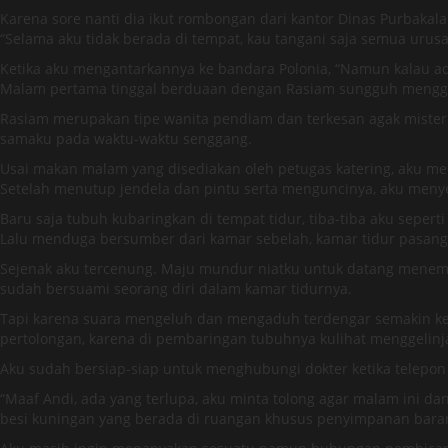
Karena sore nanti dia ikut rombongan dari kantor Dinas Purbakal
“Selama aku tidak berada di tempat, kau tangani saja semua urus
Ketika aku mengantarkannya ke bandara Polonia, “Namun kalau a
Malam pertama tinggal berduaan dengan Rasiam sungguh menggelis
Rasiam merupakan tipe wanita pendiam dan terkesan agak misteri
samaku pada waktu-waktu senggang.
Usai makan malam yang disediakan oleh petugas katering, aku m
Setelah menutup jendela dan pintu serta menguncinya, aku meny
Baru saja tubuh kubaringkan di tempat tidur, tiba-tiba aku sep
Lalu menduga bersumber dari kamar sebelah, kamar tidur pasanga
Sejenak aku tercenung. Maju mundur niatku untuk datang menemu
sudah bersuami seorang diri dalam kamar tidurnya.
Tapi karena suara mengeluh dan mengaduh terdengar semakin ke
pertolongan, karena di pembaringan tubuhnya kulihat menggelinj
Aku sudah bersiap-siap untuk menghubungi dokter ketika telepon d
“Maaf Andi, ada yang terlupa, aku minta tolong agar malam ini 
besi kuningan yang berada di ruangan khusus penyimpanan barang