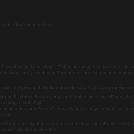
tiba-tiba kuyu dan lesu.
ku!” jawabku agak emosional. “Dalam ajaran agama dan kode etik s
gama yang sering aku dengar Perempuan cantik di depanku menyer
u masih terperangah ketika muncul kekuatan gaib yang menyere
ing di sebelah Rasiam yang sudah dalam keadaan tel*njang bulat.
 hingga total b*gil.
rsamaan dengan d*sah b*rahinya yang tersengal-sengal. Tak lama 
inasi.
 perbuatan terlaknat ini. Spontan aku melepaskan tubuhku sebelu
u menjadi loyo dan melempem.