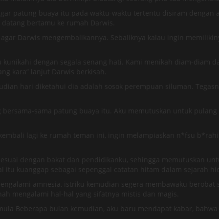
ar patung buaya itu pada waktu-waktu tertentu disiram dengan a
ik datang bertamu ke rumah Darwis.
agar Darwis mengembalikannya. Sebaliknya kalau ingin memiliki
kunikahi dengan segala senang hati. Kami menikah diam-diam dan s
ng kara” lanjut Darwis berkisah.
dian hari diketahui dia adalah sosok perempuan siluman. Tegas
g bersama-sama patung buaya itu. Aku memutuskan untuk pulang 
mbali lagi ke rumah teman ini, ingin melampiaskan n*fsu b*rahin
sesuai dengan bakat dan pendidikanku, sehingga memutuskan unt
l itu kuanggap sebagai sepenggal catatan hitam dalam sejarah hi
engalami amnesia, istriku kemudian segera membawaku berobat se
ah mengalami hal-hal yang sifatnya mistis dan magis.
semula Beberapa bulan kemudian, aku baru mendapat kabar, bahwa 