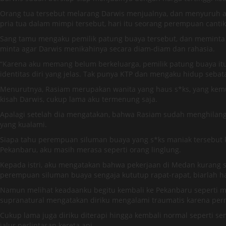
Orang tua tersebut melarang Darwis menjualnya, dan menyuruh ag
pria tua dalam mimpi tersebut, hari itu seorang perempuan cant
Sang tamu mengaku pemilik patung buaya tersebut, dan meminta 
minta agar Darwis menikahinya secara diam-diam dan rahasia.
“Karena aku memang belum berkeluarga, pemilik patung buaya itu 
identitas diri yang jelas. Tak punya KTP dan mengaku hidup sebata
Menurutnya, Rasiam merupakan wanita yang haus s*ks, yang kemu
kisah Darwis, cukup lama aku termenung saja.
Apalagi setelah dia mengatakan, bahwa Rasiam sudah menghilan
yang kualami.
Siapa tahu perempuan siluman buaya yang s*ks maniak tersebut ke
Pekanbaru, aku masih merasa seperti orang linglung.
Kepada istri, aku mengatakan bahwa pekerjaan di Medan kurang 
perempuan siluman buaya sengaja kututup rapat-rapat, biarlah ha
Namun melihat keadaanku begitu kembali ke Pekanbaru seperti m
supranatural mengatakan diriku mengalami traumatis karena pern
Cukup lama juga diriku diterapi hingga kembali normal seperti 
jalur perlintasan kereta api.