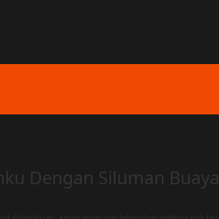
ahku Dengan Siluman Buay
t dibantah lagi. Kepercayaan atas keberadaan makhluk gaib ters