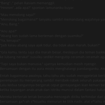
“Bang”..” pelan Rasiam memanggil.
“Hmmm”..ada apa?” spontan lamunanku buyar.
“Mau menolong saya?”
“Menolong bagaimana?” tanyaku sambil memandang wajahnya yang 
“Anu, Bang.”
“Anu apa?”
“Abang kan sudah lama berteman dengan suamiku?”
“Ya, kenapa?”
“Jadi kalau abang saya ajak tidur, dia tidak akan marah, bukan?”
“Gila kamu, tentu saja dia marah besar, meskipun dia teman baik
ke lubang neraka!” susulku sedikit mengutip ceramah ceramah a
“Tapi saya bukan manusia,” ujarnya kemudian masih nyengir.
Bersamaan dengan itu aura mistis menghalangi pandanganku. Ak
Entah bagaimana awalnya, tahu-tahu aku sudah menggeletak berbar
perempuan itu menyerang sambil merobek-robek seluruh pakaianku
Lalu kedua tangannya bergerak cepat gentayangan kian kemari be
ketika bayangan anak-anak dan istriku muncul dalam fantasi halus
Mereka berteriak teriak berusaha mencegah diriku terhindar dari
bersamaan ga*rah s*ksualku menurun ke titik nadir, alat v*talk