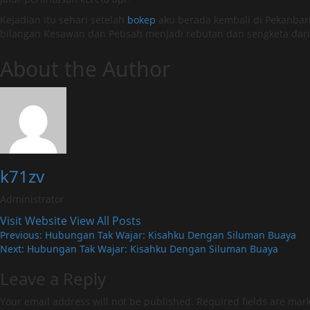
Kejadian itu sehari setelah
bokep
aku berada kembali di Pekanbar
bilangan Kesawan dan Petisah menjadi rebutan dan sengketa dari p
About the Author
k71zv
Administrator
Visit Website
View All Posts
Post
Previous:
Hubungan Tak Wajar: Kisahku Dengan Siluman Buaya
Next:
Hubungan Tak Wajar: Kisahku Dengan Siluman Buaya
navigation
Leave a Reply
Your email address will not be published.
Required fields are ma