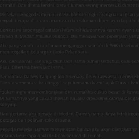
primitif. Dan di era terkini, para siluman sering memasuki dimen
Mereka menggoda, memperdaya, bahkan ingin menguasai insan yang
terjadi betapa di antara manusia dan siluman dipercaya dapat h
Berikut ini sepenggal catatan hitam kehidupannya karena nyaris
teman di Medan melalui telepon. Dia menawarkan pekerjaan yang 
Aku yang sudah cukup lama menganggur setelah di PHK di sebuah 
meninggalkan keluarga di kota Pekanbaru.
Aku dan Darwis Tanjung, demikian nama teman tersebut, dulu sa
Riau. Diterima bekerja di sana.
Sementara Darwis Tanjung lebih senang berwiraswasta, meneruska
“Untuk sementara kau tinggal saja bersama kami,” ajak Darwis ke
“Bukan ingin menyombongkan diri, rumahku cukup besar di kawas
Di rumahnya yang cukup mewah itu, aku diperkenalkannya dengan
senyum.
Hari pertama aku berada di Medan, Darwis nampaknya tidak ingin
petugas dan pelayan toko di sana.
Kepada mereka, Darwis menyatakan bahwa aku akan diangkatnya s
selama beberapa hari dia tidak berada di rumah,