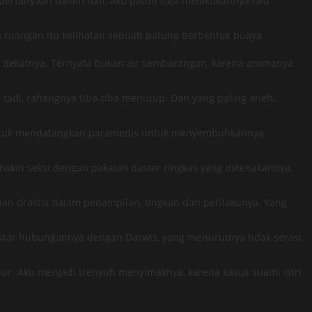
rtanyaan dalam hati, aku patuh saja melakukannya lalu
h ruangan itu kelihatan sebuah patung berbentuk buaya
i dekatnya. Ternyata bukan air sembarangan, karena aromanya
 tadi, rahangnya tiba-tiba menutup. Dan yang paling aneh,
i untuk mendatangkan paramedis untuk menyembuhkannya.
emakin seksi dengan pakaian daster ringkas yang dikenakannya.
an drastis dalam penampilan, tingkah dan perilakunya. Yang
tar hubungannya dengan Darwis, yang menurutnya tidak serasi.
ur. Aku menjadi trenyuh menyimaknya, karena kasus suami istri