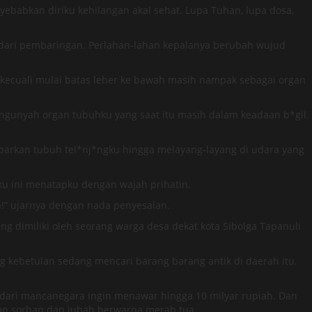
ebabkan diriku kehilangan akal sehat. Lupa Tuhan, lupa dosa,
dari pembaringan. Perlahan-lahan kepalanya berubah wujud
k, kecuali mulai batas leher ke bawah masih nampak sebagai organ
ah-ngunyah organ tubuhku yang saat itu masih dalam keadaan b*gil.
arkan tubuh tel*nj*ngku hingga melayang-layang di udara yang
nku ini menatapku dengan wajah prihatin.
n!” ujarnya dengan nada penyesalan.
g dimiliki oleh seorang warga desa dekat kota Sibolga Tapanuli
g kebetulan sedang mencari barang barang antik di daerah itu.
 dari mancanegara ingin menawar hingga 10 milyar rupiah. Dan
kan sorban dan jubah berwarna merah tua.