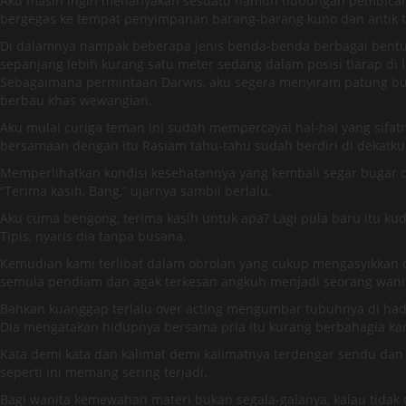
Aku masih ingin menanyakan sesuatu namun hubungan pembicaraan
bergegas ke tempat penyimpanan barang-barang kuno dan antik t
Di dalamnya nampak beberapa jenis benda-benda berbagai bentuk
sepanjang lebih kurang satu meter sedang dalam posisi tiarap di 
Sebagaimana permintaan Darwis, aku segera menyiram patung bua
berbau khas wewangian.
Aku mulai curiga teman ini sudah mempercayai hal-hal yang sifatn
bersamaan dengan itu Rasiam tahu-tahu sudah berdiri di dekatku
Memperlihatkan kondisi kesehatannya yang kembali segar bugar 
“Terima kasih, Bang,” ujarnya sambil berlalu.
Aku cuma bengong, terima kasih untuk apa? Lagi pula baru itu ku
Tipis, nyaris dia tanpa busana.
Kemudian kami terlibat dalam obrolan yang cukup mengasyikkan d
semula pendiam dan agak terkesan angkuh menjadi seorang wanit
Bahkan kuanggap terlalu over acting mengumbar tubuhnya di had
Dia mengatakan hidupnya bersama pria itu kurang berbahagia k
Kata demi kata dan kalimat demi kalimatnya terdengar sendu dan
seperti ini memang sering terjadi.
Bagi wanita kemewahan materi bukan segala-galanya, kalau tida