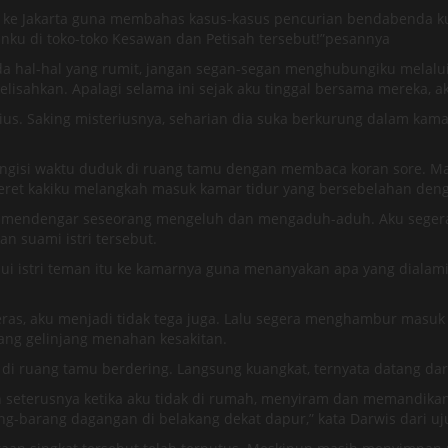
a ke Jakarta guna membahas kasus-kasus pencurian bendabenda kun
anku di toko-toko Kesawan dan Petisah tersebut!”pesannya
da hal-hal yang rumit, jangan segan-segan menghubungiku melalu
ahkan. Apalagi selama ini sejak aku tinggal bersama mereka, aku
us. Saking misteriusnya, seharian dia suka berkurung dalam kam
engisi waktu duduk di ruang tamu dengan membaca koran sore. Ma
eret kakiku melangkah masuk kamar tidur yang bersebelahan den
erti mendengar seseorang mengeluh dan mengaduh-aduh. Aku seger
n suami istri tersebut.
i istri teman itu ke kamarnya guna menanyakan apa yang dialam
ras, aku menjadi tidak tega juga. Lalu segera menghambur mas
ang gelinjang menahan kesakitan.
i ruang tamu berdering. Langsung kuangkat, ternyata datang dari 
dan seterusnya ketika aku tidak di rumah, menyiram dan memandik
-barang dagangan di belakang dekat dapur,” kata Darwis dari uju