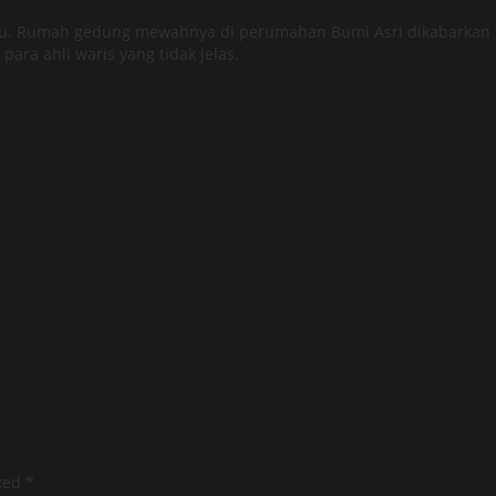
u. Rumah gedung mewahnya di perumahan Bumi Asri dikabarkan te
ara ahli waris yang tidak jelas.
rked
*