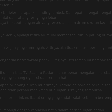
 singkat tersebut telah terputus. Meskipun masih menyimpan pe
ersebut.
 berjejer merapat ke dinding tembok. Dan tepat di tengah-tenga
lantai dan rahang ternganga lebar.
ya tersebut dengan air yang tersedia dalam drum ukuran kecil d
ya klenik, apalagi ketika air mulai membasahi tubuh patung buaya
.
dan wajah yang sumringah. Artinya, aku tidak merasa perlu lag
dengar dia berkata-kata padaku. Paginya istri teman ini nampak s
i depan kaca TV. Saat itu Rasiam benar-benar mengalami perobah
a yang senang ngobrol dan rendah hati.
apan pria yang bukan muhrimnya. Kemudian obrolan beralih sepu
arena tidak pernah menikmati hubungan s*ks yang sempurna.
 memprihatinkan. Ibarat orang yang sudah kalah sebelum bertemp
k diimbangi dengan kepuasan batin dalam berh*bungan badan.