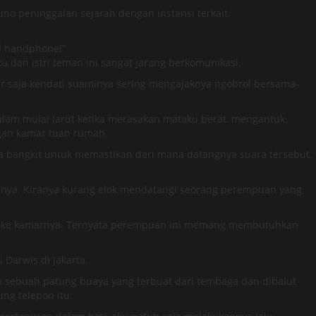
o peninggalan sejarah dengan instansi terkait.
i handphone!”
 dan istri teman ini sangat jarang berkomunikasi.
ar saja kendati suaminya sering mengajaknya ngobrol bersama-
lam mulai larut ketika merasakan mataku berat, mengantuk.
gan kamar tuan rumah.
a bangkit untuk memastikan dari mana datangnya suara tersebut.
inya. Kiranya kurang elok mendatangi seorang perempuan yang
uk ke kamarnya. Ternyata perempuan ini memang membutuhkan
Darwis di Jakarta.
an sebuah patung buaya yang terbuat dari tembaga dan dibalut
ng telepon itu.