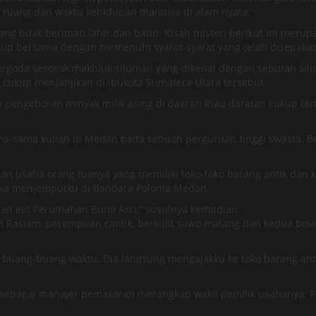
si ruang dan waktu kehidupan manusia di alam nyata.
 tidak beriman lahir dan batin. Kisah misteri berikut ini merup
idup bersama dengan memenuhi syarat-syarat yang telah disepaka
 tergoda sesosok makhluk siluman yang dikenal dengan sebutan si
cukup menjanjikan di ibukota Sumatera Utara tersebut.
pengeboran minyak milik asing di daerah Riau daratan cukup ter
ma-sama kuliah di Medan pada sebuah perguruan tinggi swasta. B
n usaha orang tuanya yang memiliki toko-toko barang antik dan k
tika menjemputku di Bandara Polonia Medan.
an elit Perumahan Bumi Asri,” susulnya kemudian.
 Rasiam, perempuan cantik, berkulit sawo matang dan kedua bol
 buang-buang waktu. Dia langsung mengajakku ke toko barang ant
ebagai manajer pemasaran merangkap wakil pemilik usahanya. Pa