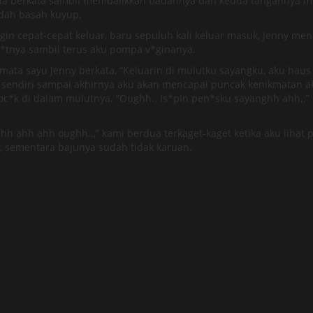
” dia berkata sambil membalikkan badannya dan kedua tangannya 
dah basah kuyup.
gin cepat-cepat keluar, baru sepuluh kali keluar masuk, Jenny m
t*tnya sambil terus aku pompa v*ginanya.
ta sayu Jenny berkata, “Keluarin di mulutku sayangku, aku hau
 sendiri sampai akhirnya aku akan mencapai puncak kenikmatan a
 di dalam mulutnya. “Oughh.. Is*pin pen*sku sayanghh ahh..” Cro
 ahh ahh oughh..,” kami berdua terkaget-kaget ketika aku lihat
a, sementara bajunya sudah tidak karuan.