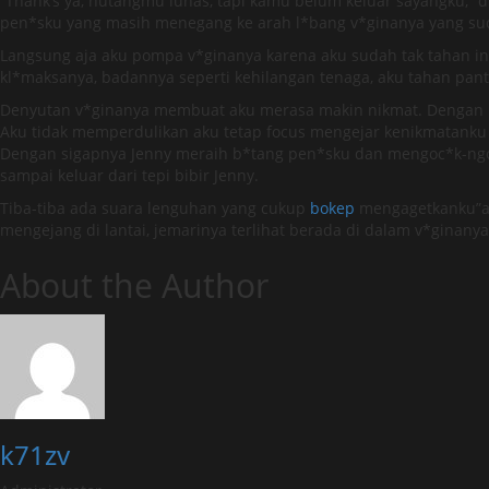
“Thank’s ya, hutangmu lunas, tapi kamu belum keluar sayangku,
pen*sku yang masih menegang ke arah l*bang v*ginanya yang su
Langsung aja aku pompa v*ginanya karena aku sudah tak tahan in
kl*maksanya, badannya seperti kehilangan tenaga, aku tahan pan
Denyutan v*ginanya membuat aku merasa makin nikmat. Dengan ma
Aku tidak memperdulikan aku tetap focus mengejar kenikmatanku
Dengan sigapnya Jenny meraih b*tang pen*sku dan mengoc*k-ngoc*k
sampai keluar dari tepi bibir Jenny.
Tiba-tiba ada suara lenguhan yang cukup
bokep
mengagetkanku”ahh
mengejang di lantai, jemarinya terlihat berada di dalam v*ginany
About the Author
k71zv