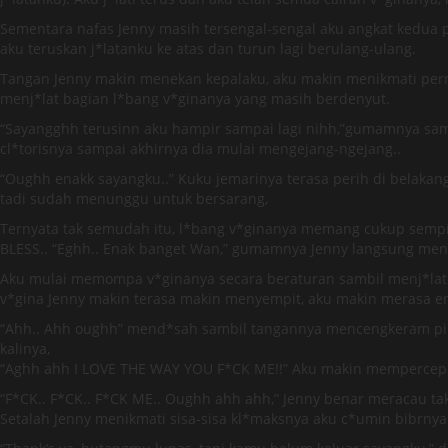
Sementara nafas Jenny masih tersengal-sengal aku angkat kedua p*
aku teruskan j*latanku ke atas dan turun lagi berulang-ulang.
Tangan Jenny makin menekan kepalaku, aku makin menikmati perma
menj*lat bagian l*bang v*ginanya yang masih berdenyut.
“Sayangghh terusinn aku hampir sampai lagi nihh,”gumamnya samb
cl*torisnya sampai akhirnya dia mulai mengejang-ngejang..
“Oughh enakk sayangku..” Kuku jemarinya terasa perih di belaka
tadi sudah menunggu untuk bersarang,
Ternyata tak semudah itu, l*bang v*ginanya memang cukup sempit 
BLESS.. “Eghh.. Enak banget Wan,” gumamnya Jenny langsung men
Aku mulai memompa v*ginanya secara beraturan sambil menj*lati
v*gina Jenny makin terasa makin menyempit, aku makin merasa e
“Ahh.. Ahh oughh” mend*sah sambil tangannya mencengkeram ping
kalinya,
“Aghh ahh I LOVE THE WAY YOU F*CK ME!!” Aku makin mempercepa
“F*CK.. F*CK.. F*CK ME.. Oughh ahh ahh,” Jenny benar meracau t
Setalah Jenny menikmati sisa-sisa kl*maksnya aku c*umin bibrnya