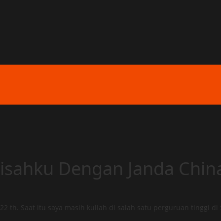
Kisahku Dengan Janda Chin
 22 th. Saat itu saya masih kuliah di salah satu perguruan tinggi 