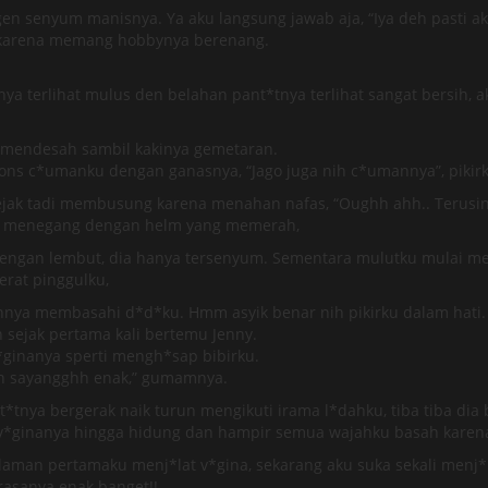
n senyum manisnya. Ya aku langsung jawab aja, “Iya deh pasti ak
 karena memang hobbynya berenang.
 terlihat mulus den belahan pant*tnya terlihat sangat bersih, a
y mendesah sambil kakinya gemetaran.
ons c*umanku dengan ganasnya, “Jago juga nih c*umannya”, pikirk
jak tadi membusung karena menahan nafas, “Oughh ahh.. Terusin
ah menegang dengan helm yang memerah,
y dengan lembut, dia hanya tersenyum. Sementara mulutku mulai me
rat pinggulku,
annya membasahi d*d*ku. Hmm asyik benar nih pikirku dalam hati
 sejak pertama kali bertemu Jenny.
ginanya sperti mengh*sap bibirku.
hh sayangghh enak,” gumamnya.
*tnya bergerak naik turun mengikuti irama l*dahku, tiba tiba dia b
v*ginanya hingga hidung dan hampir semua wajahku basah karena
aman pertamaku menj*lat v*gina, sekarang aku suka sekali menj*
 rasanya enak banget!!