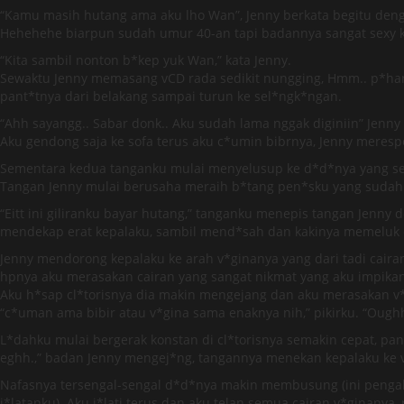
“Kamu masih hutang ama aku lho Wan”, Jenny berkata begitu denge
Hehehehe biarpun sudah umur 40-an tapi badannya sangat sexy
“Kita sambil nonton b*kep yuk Wan,” kata Jenny.
Sewaktu Jenny memasang vCD rada sedikit nungging, Hmm.. p*hanya
pant*tnya dari belakang sampai turun ke sel*ngk*ngan.
“Ahh sayangg.. Sabar donk.. Aku sudah lama nggak diginiin” Jenn
Aku gendong saja ke sofa terus aku c*umin bibrnya, Jenny meresp
Sementara kedua tanganku mulai menyelusup ke d*d*nya yang se
Tangan Jenny mulai berusaha meraih b*tang pen*sku yang sud
“Eitt ini giliranku bayar hutang,” tanganku menepis tangan Jenn
mendekap erat kepalaku, sambil mend*sah dan kakinya memeluk e
Jenny mendorong kepalaku ke arah v*ginanya yang dari tadi cair
hpnya aku merasakan cairan yang sangat nikmat yang aku impikan
Aku h*sap cl*torisnya dia makin mengejang dan aku merasakan v*
“c*uman ama bibir atau v*gina sama enaknya nih,” pikirku. “Oug
L*dahku mulai bergerak konstan di cl*torisnya semakin cepat, pant
eghh.,” badan Jenny mengej*ng, tangannya menekan kepalaku ke 
Nafasnya tersengal-sengal d*d*nya makin membusung (ini pengal
j*latanku). Aku j*lati terus dan aku telan semua cairan v*ginanya,