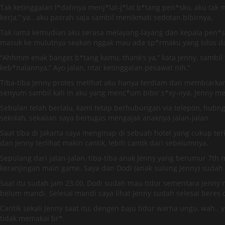
Tak ketinggalan l*dahnya menj*lat-j*lat b*tang pen*sku, aku tak
kerja,” ya.. aku pasrah saja sambil menikmati sedotan bibirnya,
Tak lama kemudian aku serasa melayang-layang dan kepala pen*sku
masuk ke mulutnya seakan nggak mau ada sp*rmaku yang lolos da
“Ahhmm enak banget b*tang kamu, thank’s ya,” kata Jenny, samb
keb*nalannya,” Ayo jalan, ntar ketinggalan pesawat nih.”
Tiba-tiba Jenny protes melihat aku hanya terdiam dan membiarkan
senyum sambil kali in aku yang menc*um bibir s*xy-nya. Jenny me
Sebulan telah berlalu, kami tetap berhubungan via telepon, hubn
sekolah, sekalian saya bertugas mengajak anaknya jalan-jalan.
Saat tiba di Jakarta saya menginap di sebuah hotel yang cukup te
dan Jenny terlihat makin cantik, lebih cantik dari sebelumnya.
Sepulang dari jalan-jalan, tiba-tiba anak Jenny yang berumur 7th
keranjingan main game. Saya dan Dodi (anak sulung Jenny) sudah 
Saat itu sudah jam 23.00, Dodi sudah mau tidur sementara Jenny
belum mandi. Selesai mandi saya lihat Jenny sudah selesai beres 
Cantik sekali Jenny saat itu, dengen baju tidur warna ungu, wah.
tidak memakai br*.