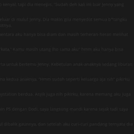
enyal, tapi dia menepis, “Sudah deh kali ini biar Jenny yang
eluar di mulut Jenny, Dia makin gila menyedot semua b*tangku
otnya.
mentara aku hanya bisa diam dan masih terheran-heran melihat
berkata,” Kamu masih utang lho sama aku” hmm aku hanya bisa
arta untuk bertemu Jenny. Kebetulan anak-anaknya sedang liburan
ama kedua anaknya, “Hmm sudah seperti keluarga aja nih” pikirku
ystation berdua. Asyik juga nih pikirku, karena memang aku juga
in PS dengan Dodi, saya langsung mandi karena sejak tadi saya
 dibalik gaunnya, dan setelah aku curi-curi pandang ternyata dia