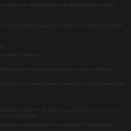
u lunasin kok” wah kebeneran nih ngerasain v*gina janda..
ku tak tahan langsung aja aku samperin dan menj*lat belahan
u.
 sayang,” d*sahnya.
nj*lat-j*lat put*ng Jenny yang berwarna pink. Jemarinya
. Saat aku mulai menyapukan l*dahku dari bagian bawah ke atas
erteriak histeris. “F*ck.. Ahh ahh oughh ah ahh ahh.. Irwann
 cairan v*ginanya.
lat v*gina sampai lawan s*x-ku mencapai kl*maks karena