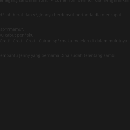
memegang sandaran sofa. “F*ck me from behind,” dia mengarahkan
end*sah berat dan v*ginanya berdenyut pertanda dia mencapai
s sp*rmamu”.
ku cabut pen*sku,
tt!! Crott.. Crott.. Cairan sp*rmaku meleleh di dalam mulutnya
 pembantu Jenny yang bernama Dina sudah telentang sambil