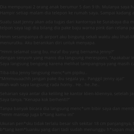
Dia mempunyai 2 orang anak berumur 5 dan 9 th. Mulanya saya han
Hampir setiap malam dia telepon ke rumah saya. Sampai kadang a
Suatu saat Jenny akan ada tugas dari kantornya ke Surabaya dia m
telpon saya lagi dia bilang dia pake baju warna pink dan celana p
Hmm sesampainya di airport aku bingung sekali waktu aku lihat-li
menurutku. Aku beranikan diri untuk menyapa.
“Hmm selamat siang bu, ma’af ibu yang bernama Jenny?”
dengan senyum yang manis dia langsung merespons, “Apakabar I
Saya langsung bengong karena melihat tampangnya yang masih ca
Tiba-tiba Jenny langsung menc*um pipiku..
“Mmmuuaachh jangan pake ibu segala ya.. Panggil Jenny aja!”
Wah-wah saya langsung rada horny.. He.. he..he..
Seharian saya antar dia keliling ke kantor klien-kliennya, setelah j
Saya tanya, “Kenapa kok berhenti?”
Tanpa banyak bicara dia langsung menc*um bibir saya dan membu
“Hmm mantap juga b*tang kamu ini”
Ukuran pen*sku tidak terlalu besar sih sekitar 18 cm panjangnya, t
b*tang kem*luanku yang dari tadi sudah menunggu h*sapan mulu