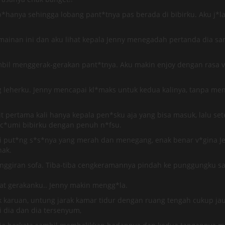
hanya sehingga lobang pant*tnya pas berada di bibirku. Aku j*lati
inan ini dan aku lihat kepala Jenny menegadah pertanda dia sang
il menggerak-gerakan pant*tnya. Aku makin enjoy dengan rasa v*
ng leherku. Jenny mencapai kl*maks untuk kedua kalinya, tanpa m
pertama kali hanya kepala pen*sku aja yang bisa masuk, lalu sete
c*umi bibirku dengan penuh n*fsu.
 put*ng s*s*nya yang merah dan menegang, enak benar v*gina Jen
nak.
giran sofa. Tiba-tiba cengkeramannya pindah ke punggungku sam
t gerakanku.. Jenny makin mengg*la.
ak karuan, untung jarak kamar tidur dengan ruang tengah cukup j
i dia dan dia tersenyum,