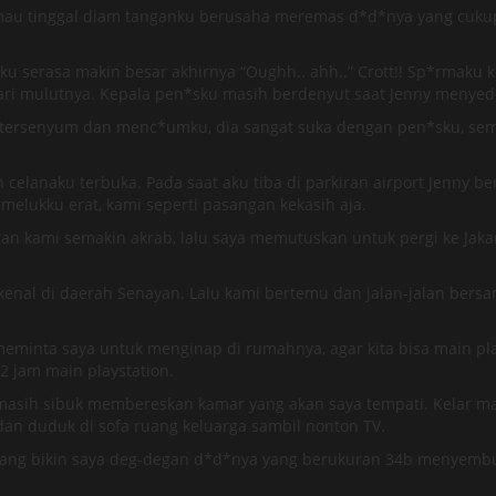
 mau tinggal diam tanganku berusaha meremas d*d*nya yang cukup k
 serasa makin besar akhirnya “Oughh.. ahh..” Crott!! Sp*rmaku k
ri mulutnya. Kepala pen*sku masih berdenyut saat Jenny menyed
il tersenyum dan menc*umku, dia sangat suka dengan pen*sku, se
 celanaku terbuka. Pada saat aku tiba di parkiran airport Jenny 
melukku erat, kami seperti pasangan kekasih aja.
gan kami semakin akrab, lalu saya memutuskan untuk pergi ke Jak
rkenal di daerah Senayan. Lalu kami bertemu dan jalan-jalan bers
 meminta saya untuk menginap di rumahnya, agar kita bisa main pla
2 jam main playstation.
 masih sibuk membereskan kamar yang akan saya tempati. Kelar ma
dan duduk di sofa ruang keluarga sambil nonton TV.
. yang bikin saya deg-degan d*d*nya yang berukuran 34b menyembul