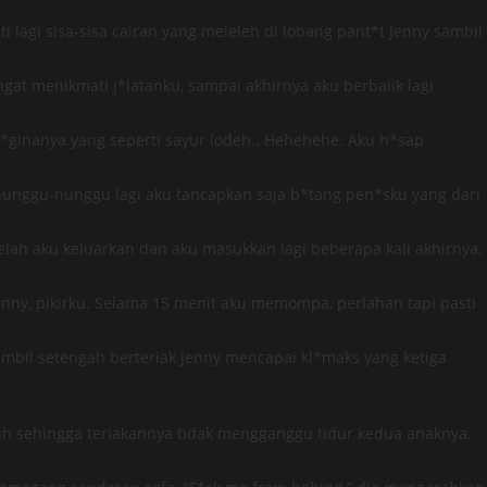
 lagi sisa-sisa cairan yang meleleh di lobang pant*t Jenny sambil
at menikmati j*latanku, sampai akhirnya aku berbalik lagi
ginanya yang seperti sayur lodeh.. Hehehehe. Aku h*sap
enunggu-nunggu lagi aku tancapkan saja b*tang pen*sku yang dari
lah aku keluarkan dan aku masukkan lagi beberapa kali akhirnya.
ny, pikirku. Selama 15 menit aku memompa, perlahan tapi pasti
bil setengah berteriak Jenny mencapai kl*maks yang ketiga
auh sehingga teriakannya tidak mengganggu tidur kedua anaknya.