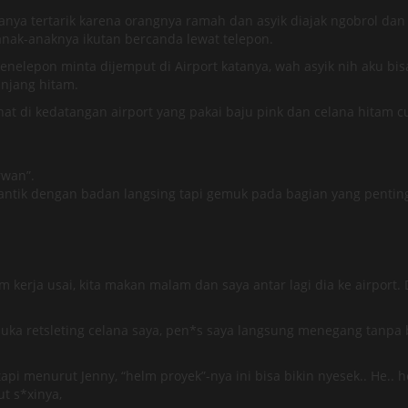
ya tertarik karena orangnya ramah dan asyik diajak ngobrol dan c
nak-anaknya ikutan bercanda lewat telepon.
enelepon minta dijemput di Airport katanya, wah asyik nih aku bis
anjang hitam.
hat di kedatangan airport yang pakai baju pink dan celana hitam c
rwan”.
ntik dengan badan langsing tapi gemuk pada bagian yang penting
am kerja usai, kita makan malam dan saya antar lagi dia ke airport. 
ka retsleting celana saya, pen*s saya langsung menegang tanpa 
api menurut Jenny, “helm proyek”-nya ini bisa bikin nyesek.. He.. 
t s*xinya,