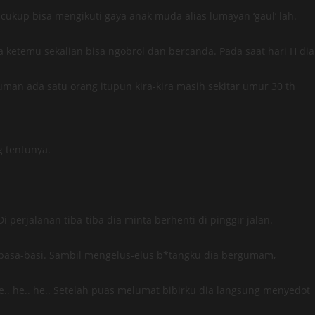
ukup bisa mengikuti gaya anak muda alias lumayan ‘gaul’ lah.
a ketemu sekalian bisa ngobrol dan bercanda. Pada saat hari H dia
uman ada satu orang itupun kira-kira masih sekitar umur 30 th
 tentunya.
Di perjalanan tiba-tiba dia minta berhenti di pinggir jalan.
basa-basi. Sambil mengelus-elus b*tangku dia bergumam,
he.. he.. he.. Setelah puas melumat bibirku dia langsung menyedot