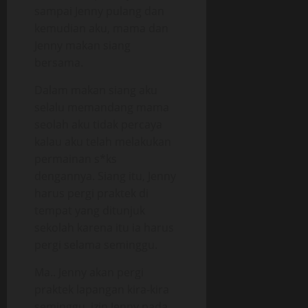
sampai Jenny pulang dan
kemudian aku, mama dan
Jenny makan siang
bersama.
Dalam makan siang aku
selalu memandang mama
seolah aku tidak percaya
kalau aku telah melakukan
permainan s*ks
dengannya. Siang itu, Jenny
harus pergi praktek di
tempat yang ditunjuk
sekolah karena itu ia harus
pergi selama seminggu.
Ma.. Jenny akan pergi
praktek lapangan kira-kira
seminggu. izin Jenny pada