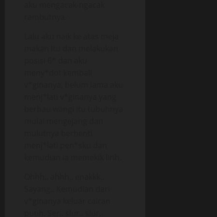
aku mengacak-ngacak
rambutnya.
Lalu aku naik ke atas meja
makan itu dan melakukan
posisi 6* dan aku
meny*dot kembali
v*ginanya, belum lama aku
menj*lati v*ginanya yang
berbau wangi itu tubuhnya
mulai mengejang dan
mulutnya berhenti
menj*lati pen*sku dan
kemudian ia memekik lirih.
Ohhh.. ahhh.. enakkk..
Sayang.. Kemudian dari
v*ginanya keluar cairan
putih. Ser.. slur.. slur..