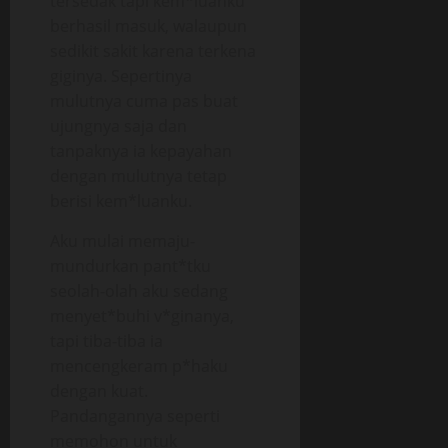
tersedak tapi kem*luanku
berhasil masuk, walaupun
sedikit sakit karena terkena
giginya. Sepertinya
mulutnya cuma pas buat
ujungnya saja dan
tanpaknya ia kepayahan
dengan mulutnya tetap
berisi kem*luanku.
Aku mulai memaju-
mundurkan pant*tku
seolah-olah aku sedang
menyet*buhi v*ginanya,
tapi tiba-tiba ia
mencengkeram p*haku
dengan kuat.
Pandangannya seperti
memohon untuk