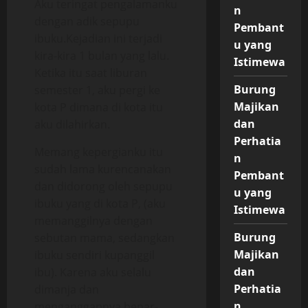
Aku teringat pengalamanku
n
dengan adik sepupu
Pembant
ibuku.Kejadian ini terjadi
u yang
kira-kira 1 bulan yang lalu.
Istimewa
Ketika itu saat liburan
Burung
semester 1, aku pergi ke
Majikan
kota P dimana di kota itu
dan
aku dilahirkan.
Perhatia
Memang kepergianku itu
n
sudah lama kurencanakan
Pembant
dan didorong oleh sepupu
u yang
ibuku yang di kota P, (aku
Istimewa
memanggilnya dengan
Burung
sebutan mama, sedangkan
Majikan
ibuku sendiri kupanggil
dan
ibu). Karena aku selalu
Perhatia
dimanja dan
n
menganggapnya benar-