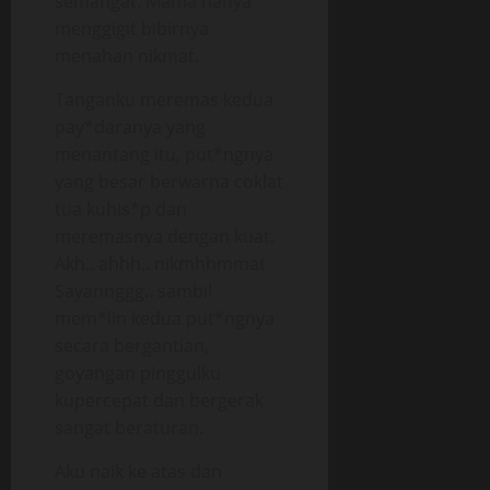
semangat. Mama hanya
menggigit bibirnya
menahan nikmat.
Tanganku meremas kedua
pay*daranya yang
menantang itu, put*ngnya
yang besar berwarna coklat
tua kuhis*p dan
meremasnya dengan kuat.
Akh.. ahhh.. nikmhhmmat
Sayannggg.. sambil
mem*lin kedua put*ngnya
secara bergantian,
goyangan pinggulku
kupercepat dan bergerak
sangat beraturan.
Aku naik ke atas dan