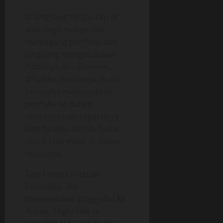
Ia langsung tengkurap di
atas meja makan dan
memegang pen*sku dan
langsung mengeluarkan
l*dahnya.Ah.. ehmmm..
d*sahku, mulutnya mulai
berusaha memasukkan
pen*sku ke dalam
mulutnya tapi sepertinya
kem*luanku terlalu besar
untuk bisa muat di dalam
mulutnya,
Tapi karena ia tetap
berusaha, aku
menyentakan pinggulku ke
depan, Ehghhhkk ia