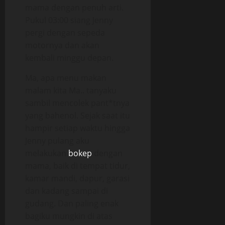
mama dengan penuh arti.
Pukul 03:00 siang Jenny
pergi dengan sepeda
motornya dan akan
kembali minggu depan.
Ma, apa menu makan
malam kita Ma.. tanyaku
sambil mencolek pant*tnya
yang bahenol. Sejak saat itu
hampir setiap waktu hingga
Jenny pulang aku
melakukan
bokep
dengan
mama, baik di tempat tidur,
kamar mandi, dapur, garasi
dan kadang sampai di
gudang. Dan paling enak
bagiku mungkin di atas