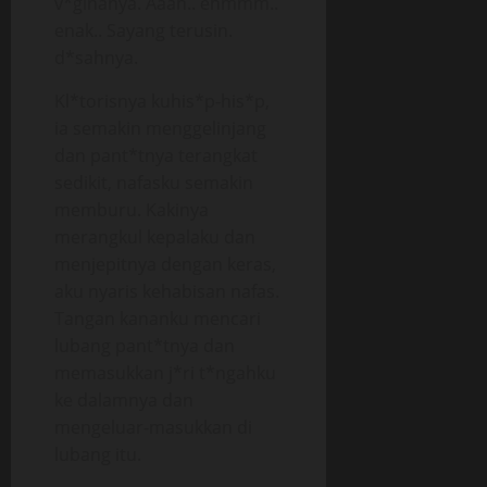
v*ginanya. Aaah.. ehmmm..
enak.. Sayang terusin.
d*sahnya.
Kl*torisnya kuhis*p-his*p,
ia semakin menggelinjang
dan pant*tnya terangkat
sedikit, nafasku semakin
memburu. Kakinya
merangkul kepalaku dan
menjepitnya dengan keras,
aku nyaris kehabisan nafas.
Tangan kananku mencari
lubang pant*tnya dan
memasukkan j*ri t*ngahku
ke dalamnya dan
mengeluar-masukkan di
lubang itu.