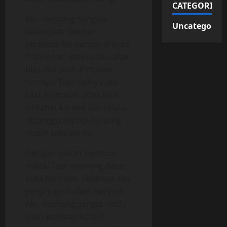
CATEGORIES
Aku memang sengaja
Uncategorize
berangkat dengan
perkiraanku sampai di kota
P sore hari karena aku akan
bisa istirahat di malam
harinya. Tapi sialnya aku
saat itu malah tidak bisa
istirahat karena aku selalu
diganggu sepupuku yang
masih sekolah itu.
Dengan ajakan kemana-
mana. Tapi memang dasar
suka bermain, akhirnya aku
pergi juga malam harinya.
Aku memang sangat rindu
akan keadaan kota P,