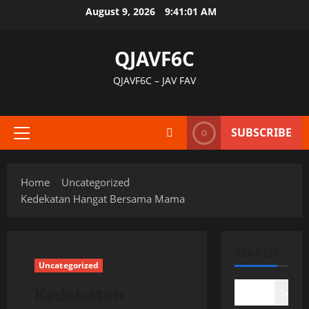
Skip
August 9, 2026
9:41:02 AM
to
content
QJAVF6C
QJAVF6C – JAV FAV
SUBSCRIBE
Primary
Menu
Home
Uncategorized
Kedekatan Hangat Bersama Mama
SEARCH
Uncategorized
Kedekatan
Search