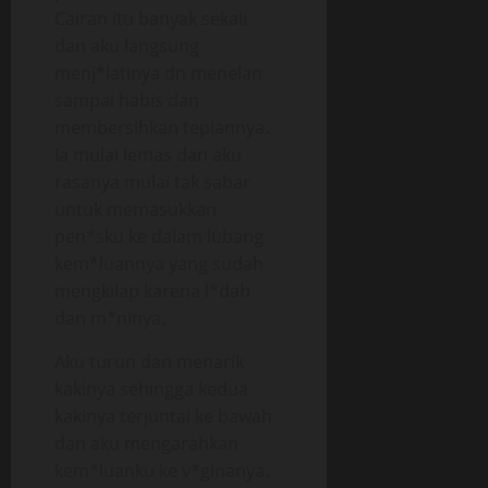
Cairan itu banyak sekali
dan aku langsung
menj*latinya dn menelan
sampai habis dan
membersihkan tepiannya.
Ia mulai lemas dan aku
rasanya mulai tak sabar
untuk memasukkan
pen*sku ke dalam lubang
kem*luannya yang sudah
mengkilap karena l*dah
dan m*ninya.
Aku turun dan menarik
kakinya sehingga kedua
kakinya terjuntai ke bawah
dan aku mengarahkan
kem*luanku ke v*ginanya.