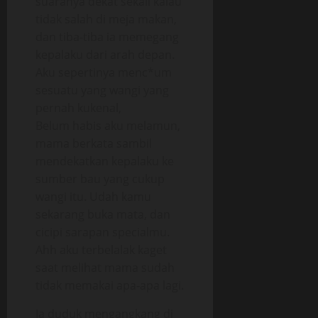
suaranya dekat sekali kalau
tidak salah di meja makan,
dan tiba-tiba ia memegang
kepalaku dari arah depan.
Aku sepertinya menc*um
sesuatu yang wangi yang
pernah kukenal,
Belum habis aku melamun,
mama berkata sambil
mendekatkan kepalaku ke
sumber bau yang cukup
wangi itu. Udah kamu
sekarang buka mata, dan
cicipi sarapan specialmu.
Ahh aku terbelalak kaget
saat melihat mama sudah
tidak memakai apa-apa lagi.
Ia duduk mengangkang di