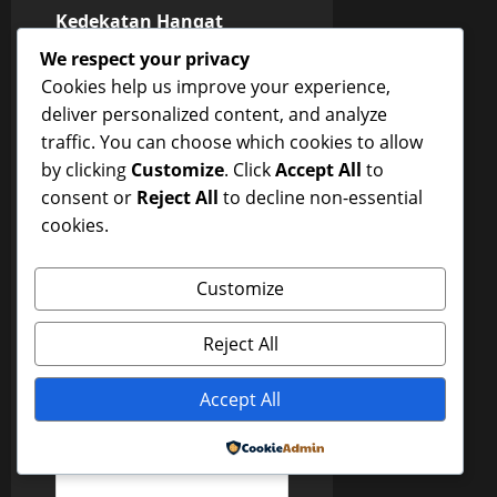
P
Kedekatan Hangat
o
Bersama Mama
We respect your privacy
Next:
s
Cookies help us improve your experience,
Kedekatan Hangat
deliver personalized content, and analyze
t
Bersama Mama
traffic. You can choose which cookies to allow
by clicking
Customize
. Click
Accept All
to
n
consent or
Reject All
to decline non-essential
a
cookies.
Leave a Reply
v
Your email address will not
Customize
be published.
Required
i
fields are marked
*
Reject All
g
Comment
*
Accept All
a
Powered by
t