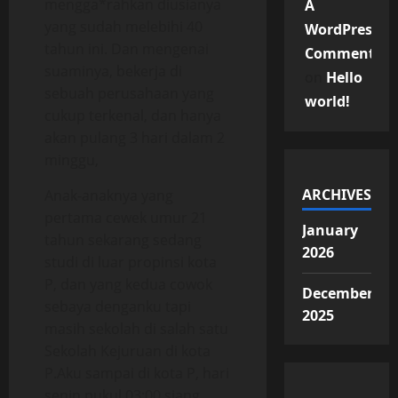
mengga*rahkan diusianya
A
yang sudah melebihi 40
WordPress
tahun ini. Dan mengenai
Commenter
suaminya, bekerja di
on
Hello
sebuah perusahaan yang
world!
cukup terkenal, dan hanya
akan pulang 3 hari dalam 2
minggu,
ARCHIVES
Anak-anaknya yang
pertama cewek umur 21
January
tahun sekarang sedang
2026
studi di luar propinsi kota
P, dan yang kedua cowok
December
sebaya denganku tapi
2025
masih sekolah di salah satu
Sekolah Kejuruan di kota
P.Aku sampai di kota P, hari
senin pukul 03:00 siang,