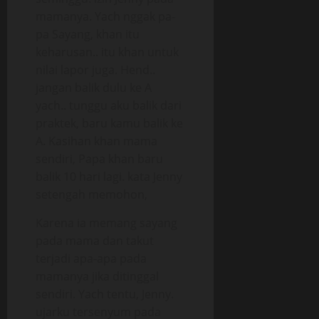
mamanya. Yach nggak pa-
pa Sayang, khan itu
keharusan.. itu khan untuk
nilai lapor juga. Hend..
jangan balik dulu ke A
yach.. tunggu aku balik dari
praktek, baru kamu balik ke
A. Kasihan khan mama
sendiri, Papa khan baru
balik 10 hari lagi. kata Jenny
setengah memohon,
Karena ia memang sayang
pada mama dan takut
terjadi apa-apa pada
mamanya jika ditinggal
sendiri. Yach tentu, Jenny.
ujarku tersenyum pada