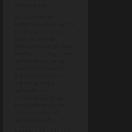
melayang dan
Ah.. ah.. owwhhh..
Maammaaa aku keluar Ma..
teriakku di rumah yang
besar ini. Ia malah
mendekapku dengan kuat.
kem*luanku mengeluarkan
sp*rma dengan banyak
sekali mungkin sampai 7
kali sembur di dalam
v*ginanya, hingga
sp*rmaku memenuhi
r*him mamaku, terasa
penuh oleh campuran
cairan mamaku dan
sp*rmaku sendiri.
Sepuluh menit kemudian