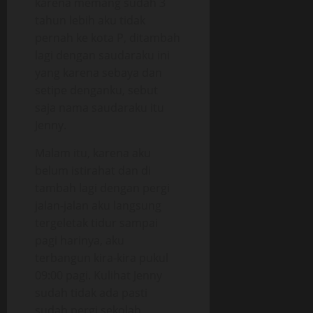
karena memang sudah 3
tahun lebih aku tidak
pernah ke kota P, ditambah
lagi dengan saudaraku ini
yang karena sebaya dan
setipe denganku, sebut
saja nama saudaraku itu
Jenny.
Malam itu, karena aku
belum istirahat dan di
tambah lagi dengan pergi
jalan-jalan aku langsung
tergeletak tidur sampai
pagi harinya, aku
terbangun kira-kira pukul
09:00 pagi. Kulihat Jenny
sudah tidak ada pasti
sudah pergi sekolah,