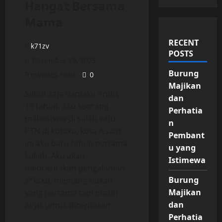
Hangat Bersama
Mama
RECENT
k71zv
POSTS
December 19, 2025
Burung
9 minutes read
0
Majikan
Sebut saja namaku Andri,
dan
19 tahun. Aku seorang
Perhatia
mahasiswa di salah satu
n
PTN di kotaku, kota A saat
Pembant
ini aku baru tahun pertama
u yang
kuliah. Aku akan
Istimewa
menceritakan pengalaman
Burung
s*ksku, memang bukan
Majikan
yang pertama tapi masih
dan
asyik untuk diceritakan.
Perhatia