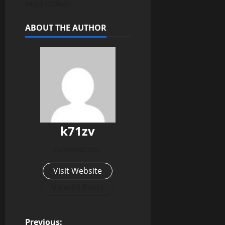
meja makan.
ABOUT THE AUTHOR
k71zv
Administrator
Visit Website
View All Posts
Previous: