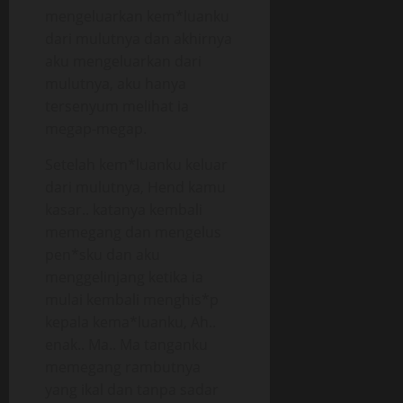
mengeluarkan kem*luanku
dari mulutnya dan akhirnya
aku mengeluarkan dari
mulutnya, aku hanya
tersenyum melihat ia
megap-megap.
Setelah kem*luanku keluar
dari mulutnya, Hend kamu
kasar.. katanya kembali
memegang dan mengelus
pen*sku dan aku
menggelinjang ketika ia
mulai kembali menghis*p
kepala kema*luanku, Ah..
enak.. Ma.. Ma tanganku
memegang rambutnya
yang ikal dan tanpa sadar