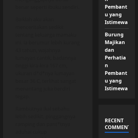
Pembant
benar seperti ibuku sendiri.
u yang
Baiklah aku akan
Istimewa
menceritakan sedikit
Burung
tentang keluarga mamaku
Majikan
ini. Ia berumur lebih kurang
dan
43 tahun, wajahnya
Perhatia
lumayan cantik, badannya
n
tinggi kira-kira 167 cm,
Pembant
ukuran d*d*nya lumayan
u yang
besar 36 C, terlihat sangat
Istimewa
menantang juka berdiri
tegap.
Rambutnya ikal sebahu
lebih sedikit, pinggangnya
RECENT
ramping dan pant*tnya
COMMENTS
aduhai cukup