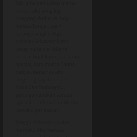
Tak lama kemudian mama
keluar, aku yang lagi
bengong duduk di meja
makan.Tunggu yach.
katanya singkat.Yup..
balasku.Sekarang kamu
tutup mata biar Mama
sediain buat kamu, sarapan
special, kata mama.Tanpa
banyak bertanya aku
langsung saja menutup
mata dan menunggu,
gerangan apakah sarapan
special buatku.Udah Mama.
tanyaku penasaran.
Tunggu sebentar. balas
mamaku.Aku merasa