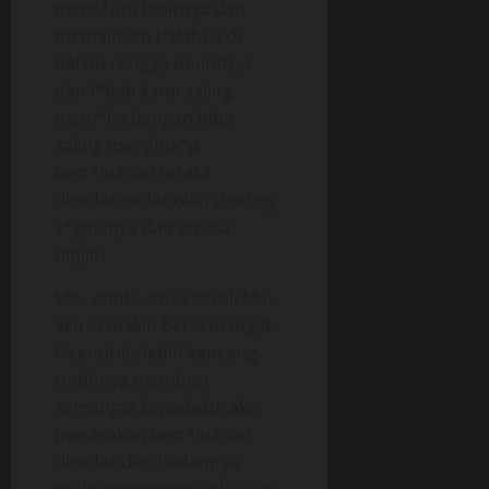
menc*um bibirnya dan
memainkan l*dahku di
dalam rongga mulutnya
dan l*dah kami saling
mem*lin dengan bibir
saling menghis*p.
kem*luanku terasa
disedot-sedot oleh dinding
v*ginanya dan terasa
dipijit.
Ma.. ahhh.. enak sekali Ma..
aku semakin bersemangat.
Heendriii.. lebih kencang..
rintihnya memberi
semangat kepadaku, aku
merasakan kem*luanku
disedot dan badannya