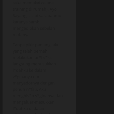
suka memakai celana
training di rumah). Ayo
Sayang, cicipi sarapanmu.
katanya sambil
mengedipkan sebelah
matanya.
Tanpa pikir panjang, aku
yang telah pernah
melakukan or*l s*ks
langsung menusukkan
l*dahku ke dalam
v*ginanya dan
menyedotnya dengan
penuh n*fsu. Aku
menghis*p v*ginanya dan
mengeluar-masukkan
l*dahku di dalam