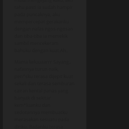
mulai mengejang kaku, aku
tahu pasti ia sudah hampir
pada puncaknya, aku
mempercepat gerakanku
dengan nafas ngos-ngosan
dan tiba-tiba ia memekik
sambil mencekeram
bahuku dengan kuat.Ah..
Mama keluuaarrr Sayang..
nafasnya turun naik,
pen*sku terasa dijepit kuat
sekali dan terasa semburan
cairan kental panas yang
banyak di sekitar
kem*luanku dan
sedotannya membuatku
merasakan sesuatu pada
diriku. Badanku terasa