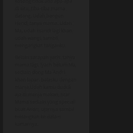
kosong tidak ada apa-apa
di situ, tiba-tiba mama
datang. Udah bangun
Hend, tanya mama. Udah
Ma, udah mandi lagi khan
udah wangi, sambil
mengangkat tanganku.
Belum sarapan yach. tanya
mama lagi. Iyach belum Ma,
sediain dong Ma Andri
khan lapar. balasku dengan
manja.Udah kamu duduk
aja di menja makan, ntar
Mama sediain yang special
buat Andri, ujarnya sambil
melangkah ke dalam
kamarnya.