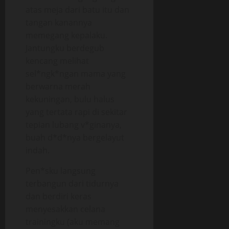
atas meja dari batu itu dan
tangan kanannya
memegang kepalaku.
Jantungku berdegub
kencang melihat
sel*ngk*ngan mama yang
berwarna merah
kekuningan, bulu halus
yang tertata rapi di sekitar
tepian lubang v*ginanya,
buah d*d*nya bergelayut
indah.
Pen*sku langsung
terbangun dari tidurnya
dan berdiri keras
menyesakkan celana
trainingku (aku memang