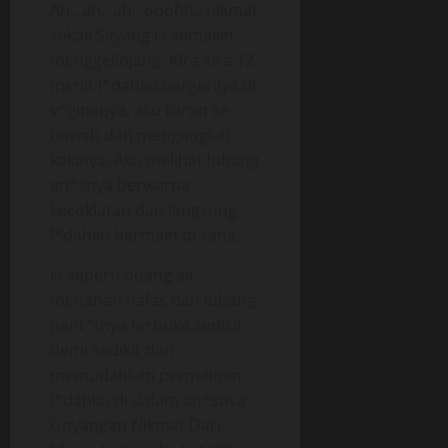
Ah.. ah.. ah.. ooohh.. nikmat
sekali Sayang ia semakin
menggelinjang. Kira-kira 12
menit l*dahku bergerilya di
v*ginanya, aku turun ke
bawah dan mengangkat
kakinya. Aku melihat lubang
an*snya berwarna
kecoklatan dan langsung
l*dahku bermain di sana,
Ia seperti buang air
menahan nafas dan lubang
pant*tnya terbuka sedikit
demi sedikit dan
memudahkan permainan
l*dahku di dalam an*snya.
Goyangan Nikmat Dari