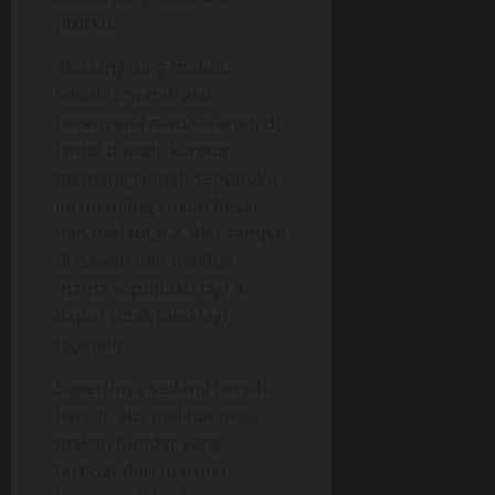
pikirku.
Aku langsung mandi.
Sehabis mandi aku
berencana mau sarapan di
lantai bawah, karena
memang rumah sepupuku
ini memang cukup besar
dan berlantai 2. Aku sampai
di bawah dan melihat
mama sepupuku lagi di
dapur tidak tahu lagi
ngapain.
Sepertinya sedang bersih-
bersih, aku melihat meja
makan bundar yang
terbuat dari marmer