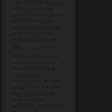
Yach.. masukkan sekarang
Sayang.. nafas mama
semakin memburu berarti
kembali bern*fsu dan,
Bles.. shhh.. pen*sku yang
besar masuk ke dalam
v*ginanya tanpa kesulitan
lagi.
Ah.. beh.. shetttss.. pekik
mamaku merasakan
kem*luanku amblas di
dalam lembah
kenikmatannya. Aku mulai
mengoc*knya. Bleb.. bleb..
begitu bunyi ketika aku
mulai mengoc*k
kem*luanku dengan penuh