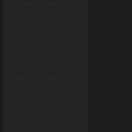
aku mencabut kem*luanku
dan mengelapnya begitu
juga badanku yang
mengkilat karena keringat.
Mama pun bangkit dan
kemudian aku berkata,
Wah.. enak sekali sarapan
pagi special Ma..
candaku.Mau nambah..
kedip mata mamaku.
Tentu dong, sapa takut..
ujarku meremas lembut
dua bukit kembarnya.
Waktu itu pukul 11:30
siang. Kemudian aku
bermain lagi dengan
mamaku sepuasnya