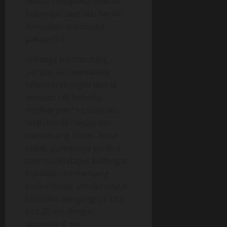
Mama Sepupuku Setelah
beberapa saat aku berdiri
kemudian membuka
pakaianku,
Ia hanya memandang
sampai aku membuka
celana trainingku dan ia
melotot tak bekedip
melihat pen*s pusakaku
telah berdiri tegap dan
menantang. Wow.. besar
sekali. gumannya lembut,
tapi masih dapat kudengar.
Pusakaku ini memang
kuakui besar untuk remaja
seusiaku, panjangnya kira-
kira 20 cm dengan
diameter 6 cm.