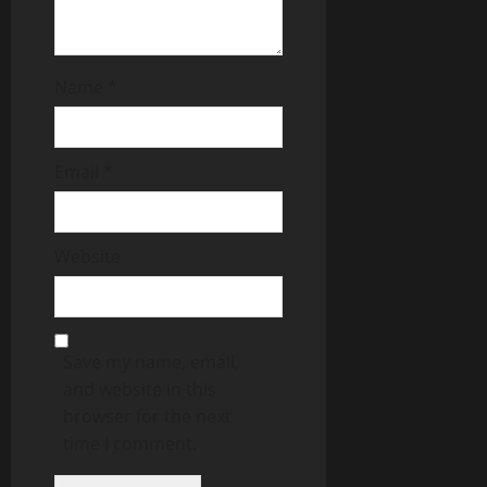
Name
*
Email
*
Website
Save my name, email,
and website in this
browser for the next
time I comment.