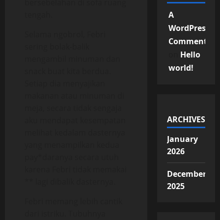
bersebelahan di sofa ruang
tengah.
A
WordPress
Selama ngobrol, Febri
Commenter
sering bolak-balik
on
Hello
mengambil minuman dan
world!
snack buat kita berdua.
Setiap dia menyajikan
makanan atau minuman di
meja, secara tidak sengaja
ARCHIVES
aku mendapat kesempatan
melihat kedalam dasternya
January
yang menampilkan kedua
2026
pay*daranya secara utuh
karena Febri tidak memakai
December
** lagi dibalik dasternya.
2025
Febri memang lebih cantik
dari istriku. Tubuhnya