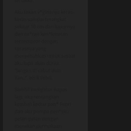
teriakku.
Aku tekan v*ginanya keras-
keras sampai terangkat
sekitar 10 cm dari kasurnya
dan ca*ran ken*kmatan
tersemprot dengan
kerasnya yang
menyebabkan untuk sesaat
aku lupa akan dunia.
“Jangan di cabut dulu
Yan..”, bisik Febri.
Sambil mengatur napas
lagi, aku rentangkan
kembali kedua pah* Febri
dan aku pompa pen*sku
pelan-pelan dengan
menekan permukaan