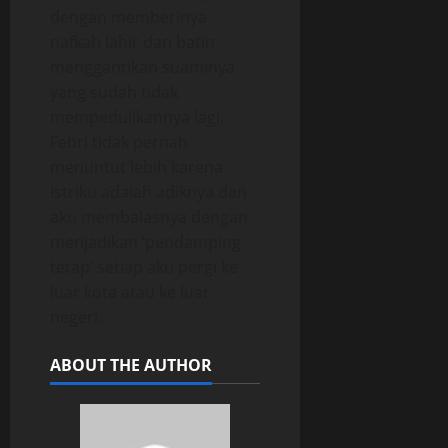
dengan memberinya
nafkah lahir dan batin
menggantikan suaminya
yang sudah tidak
mempedulikannya lagi.
Febri tidak pernah
menuntut lebih karena
istriku adalah adiknya dan
aku membalasnya dengan
menjadikan ‘pendamping
tetap’ setiap aku pergi ke
luar kota atau ke luar
negeri.
ABOUT THE AUTHOR