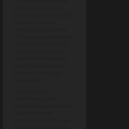
Aku tidak mempedulikan
rint*hannya dan terus
kutarik daster yang sudah
robek itu ke bawah
sekaligus dengan cel*na
d*lamnya yang sudah aku
tidak ingat lagi warnanya.
Sekarang dengan jelas
dapat kulihat v*ginanya
yang ditumbuhi dengan
bulu-bulu hitam yang
terawat baik.
Setelah berhasil
menel*njangi Febri,
kulepaskan pegangan pada
dia dan berdiri di
sampingnya sambil mulai
melepaskan bajuku satu