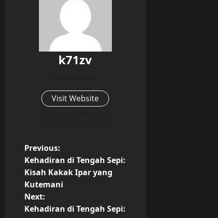
k71zv
Administrator
Visit Website
View All Posts
P
Previous:
Kehadiran di Tengah Sepi:
o
Kisah Kakak Ipar yang
Kutemani
s
Next:
t
Kehadiran di Tengah Sepi: