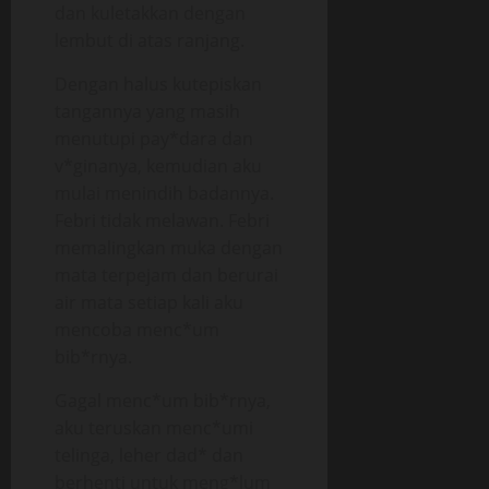
dan kuletakkan dengan
lembut di atas ranjang.
Dengan halus kutepiskan
tangannya yang masih
menutupi pay*dara dan
v*ginanya, kemudian aku
mulai menindih badannya.
Febri tidak melawan. Febri
memalingkan muka dengan
mata terpejam dan berurai
air mata setiap kali aku
mencoba menc*um
bib*rnya.
Gagal menc*um bib*rnya,
aku teruskan menc*umi
telinga, leher dad* dan
berhenti untuk meng*lum