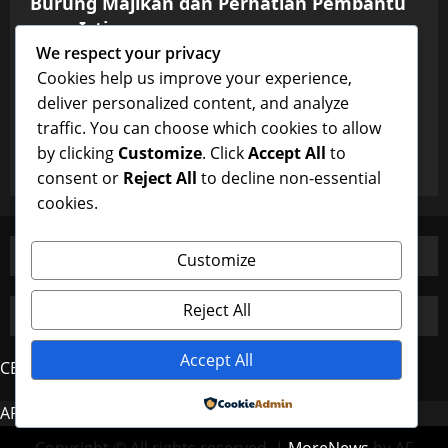
Burung Majikan dan Perhatian Pembantu
yang Istimewa
We respect your privacy
k71zv
January 9, 2026
0
Uncategorized
Cookies help us improve your experience,
deliver personalized content, and analyze
Burung Majikan dan Perhatian Pembantu
traffic. You can choose which cookies to allow
yang Istimewa
by clicking
Customize
. Click
Accept All
to
k71zv
January 9, 2026
0
consent or
Reject All
to decline non-essential
cookies.
Customize
Reject All
Accept All
CERDAS4D
Powered by
AROMA4D
MAHJONG