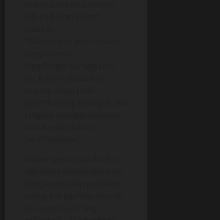
bukan saudara kandung,
jadi ini bukan incest”,
Jawabku.
“Nikmati saja dan lupakan
yang lainnya”.
Mendengar perkataanku
itu, Febri melepaskan
pegangannya pada
pen*sku yang sekaligus aku
tangkap sebagai instruksi
untuk melanjutkan
‘perk*saannya’.
Dalam ‘posisi standard’ itu
aku mulai memompa Febri
dengan gerakan perlahan,
setiap kali pen*sku masuk,
aku ambil sisi l*ang