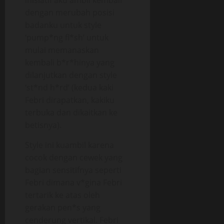
inisiatif aku ambil kembali
dengan merubah posisi
badanku untuk style
‘pump*ng fl*sh’ untuk
mulai memanaskan
kembali b*r*hinya yang
dilanjutkan dengan style
‘st*nd h*rd’ (kedua kaki
Febri dirapatkan, kakiku
terbuka dan dikaitkan ke
betisnya).
Style ini kuambil karena
cocok dengan cewek yang
bagian sensitifnya seperti
Febri dimana v*gina Febri
tertarik ke atas oleh
gerakan pen*s yang
cenderung vertikal. Febri