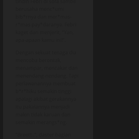
tindih Febri di sofa sambil
berusaha menc*umi
bib*rnya dan mer*mas-
r*mas pay*daranya. Febri
kaget dan menjerit, “Yan,
apa-apaan kamu ini!”.
Dengan sekuat tenaga dia
mencoba berontak,
menampar, mencakar dan
menendang-nendang. Tapi
perlawanannya membuat
b*r*hiku semakin tinggi
apalagi akibat gerakannya
itu pakaiannya menjadi
makin tidak karuan dan
semakin merangs*ng.
“Breett..”, daster bagian