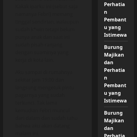
Perhatia
Kakak iparku ini (sebut saja
n
namanya Febri) memang
Pembant
tinggal sendirian, walaupun
u yang
sudah k*win tetapi belum
Istimewa
punya anak dan saat ini
sudah pisah ranjang
Burung
dengan suaminya yang
Majikan
kerja di kota lain.
dan
Perhatia
Aku sampai di rumahnya
n
sekitar jam 19:00 dan
Pembant
langsung mengetuk pintu
u yang
pagarnya yang sudah
Istimewa
terkunci. Tak lama
kemudian Febri muncul
Burung
dari dalam dan sudah tahu
Majikan
bahwa aku akan datang
dan
malam ini.
Perhatia