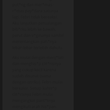
put*ng dan mer*mas-
r*mas pay*dara satunya
lagi. Febri tidak bereaksi.
Aku lanjutkan petualangan
bib*rku lebih ke bawah,
perut dan v*ginanya sambil
merentangkan pah*nya
lebar-lebar terlebih dahulu.
Aku mulai dengan menj*lati
dan menghis*p clit*risnya
yang cukup kecil karena
sudah disunat (sama
dengan istriku). Febri mulai
bereaksi. Setiap kuhis*p
clit*risnya Febri mulai
mengangkat pant*tnya
mengikuti arah his*pan.