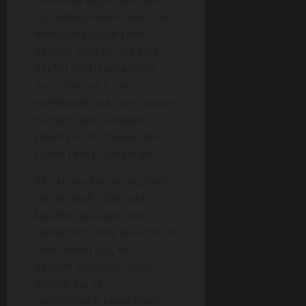
“Mulanya kaget dan takut,
tapi setelah kamu berubah
memperlakukan Febri
dengan lembut tiba-tiba
b*r*hi Febri terpancing
dan akhirnya turut
menikmati apa yang belum
pernah Febri rasakan
selama ini termasuk dari
suami Febri”, Jawabnya.
Kita kemudian mengobrol
seolah-olah tidak ada
kejadian apa-apa dan
sebelum pulang kuset*buhi
Febri sekali lagi, kali ini
dengan sukarela. Sejak
malam itu, aku
‘memelihara’ kakak iparku