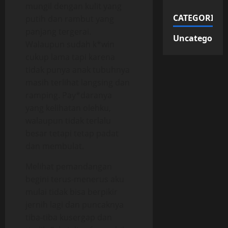
mungil dengan kulit yang
CATEGORIES
putih dan rambut yang
panjang tergerai.
Uncategorize
Walaupun sudah k*win
cukup lama tapi karena
tidak punya anak tubuhnya
masih terlihat langsing dan
ramping. Pay*daranya
yang kelihatan olehku,
walaupun tidak terlalu
besar tetapi tetap padat
dan membulat.
Melihat pemandangan
begini terus-menerus aku
mulai tidak bisa berpikir
jernih lagi dan puncaknya
tiba-tiba kusergap dan