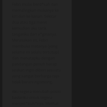
Febri mulai berd*sah dan
memalingkan mukanya ke
kiri dan ke kanan. Sekitar
dua atau tiga menit
kemudian aku tarik
tanganku dari v*ginanya.
Merasakan ini, Febri
membuka matanya (yang
selama ini selalu tertutup)
dan menatapku dengan
pandangan penuh harap
seakan ingin diberi sesuatu
yang sangat berharga tapi
tidak berani ngomong.
Aku segera merubah posisi
badanku untuk segera
menyet*buh*nya. Melihat