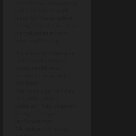
menimbulkan sensasi yang
luar biasa sampai pupil
mata Febri hanya terlihat
setengahnya dan mulutnya
mengeluarkan er*ngan
bukan rint*han lagi.
“Na, aku sudah mau keluar.
Di mana keluarinnya?”,
Kataku sambil terus
memompa secara pelan
tapi dalam.
“ddi dalam saja.., di dalam
saja, aahh.., jangan
pedulikan”, Febri mejawab
ditengah er*ngan
ken*kmatannya.
“Aku keluar sekarraang..”,