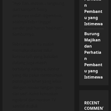
“Ayo Yan, masuk.., langsung
n
dari kantor?, Sorry
Pembant
pintunya sudah digembok,
u yang
soalnya Febri tinggal
Istimewa
sendiri jadi harus hati-hati”,
Burung
Sambutnya.
Majikan
Febri malam itu sudah
dan
memakai daster tidur
Perhatia
karena toh yang bakalan
n
datang juga masih
Pembant
terhitung adiknya, daster
u yang
yang dia pakai mempunyai
Istimewa
potongan leher yang lebar
dengan model tangan ‘you
can see’. Kami kemudian
ngobrol dan nonton TV
RECENT
sambil duduk
COMMENTS