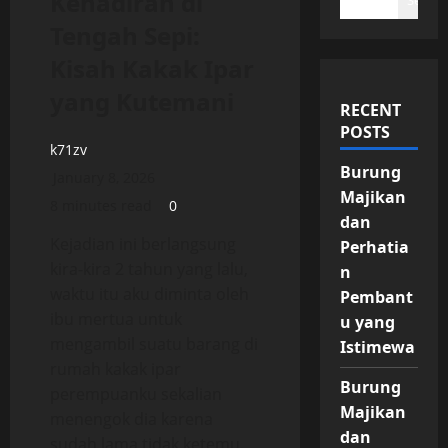
Kehadiran di
Search
Tengah Sepi:
Kisah Kakak Ipar
yang Kutemani
RECENT
POSTS
k71zv
Burung
January 8, 2026
Majikan
8 minutes read
0
dan
Kejadian ini berlangsung
Perhatia
kira-kira 2 tahun yang lalu,
n
waktu itu aku diminta oleh
Pembant
ibu mertua untuk
u yang
mengambil suatu barang di
Istimewa
rumah kakak ipar
Burung
perempuanku sekalian
Majikan
menengok dia karena
dan
sudah lama tidak ketemu.