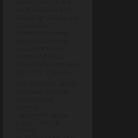
bawah v*gina pada waktu
ditarik. Dengan cara ini
sebagian sp*rma yang tadi
disemprotkan bisa
dikeluarkan lagi sambil
tetap dapat menikmati
sisa-sisa b*r*hi. Febri
menjawabnya dengan
his*pan-his*pan kecil pada
pen*sku dari v*ginanya
“Yan, kenapa kamu lakukan
ini ke Febri?”, tanyanya
sambil memeluk
pinggangku.
“Kamu sendiri rasanya
gimana?”, aku balik
bertanya.