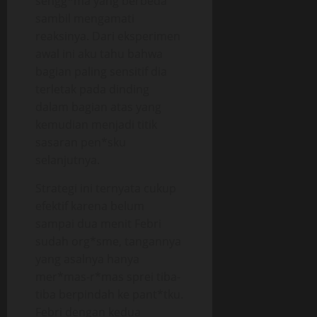
sengg*ma yang berbeda
sambil mengamati
reaksinya. Dari eksperimen
awal ini aku tahu bahwa
bagian paling sensitif dia
terletak pada dinding
dalam bagian atas yang
kemudian menjadi titik
sasaran pen*sku
selanjutnya.
Strategi ini ternyata cukup
efektif karena belum
sampai dua menit Febri
sudah org*sme, tangannya
yang asalnya hanya
mer*mas-r*mas sprei tiba-
tiba berpindah ke pant*tku.
Febri dengan kedua