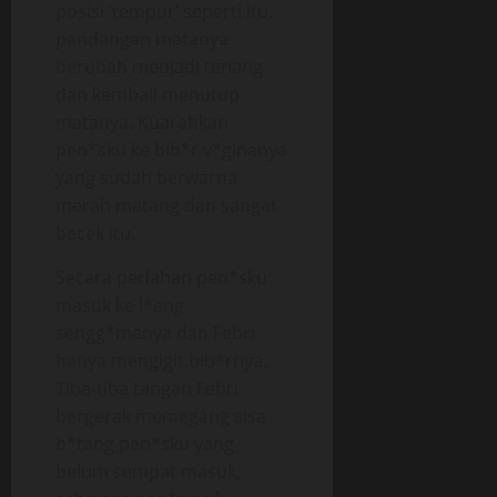
posisi ‘tempur’ seperti itu,
pandangan matanya
berubah menjadi tenang
dan kembali menutup
matanya. Kuarahkan
pen*sku ke bib*r v*ginanya
yang sudah berwarna
merah matang dan sangat
becek itu.
Secara perlahan pen*sku
masuk ke l*ang
sengg*manya dan Febri
hanya mengigit bib*rnya.
Tiba-tiba tangan Febri
bergerak memegang sisa
b*tang pen*sku yang
belum sempat masuk,