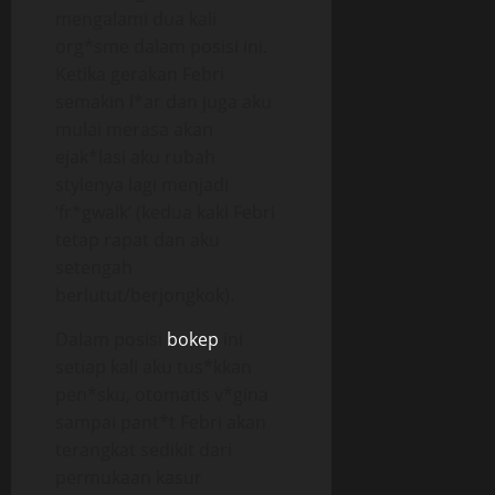
mengalami dua kali
org*sme dalam posisi ini.
Ketika gerakan Febri
semakin l*ar dan juga aku
mulai merasa akan
ejak*lasi aku rubah
stylenya lagi menjadi
‘fr*gwalk’ (kedua kaki Febri
tetap rapat dan aku
setengah
berlutut/berjongkok).
Dalam posisi
bokep
ini
setiap kali aku tus*kkan
pen*sku, otomatis v*gina
sampai pant*t Febri akan
terangkat sedikit dari
permukaan kasur