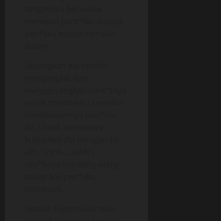
tangannya berusaha
menekan pant*tku supaya
pen*sku masuk semakin
dalam,
Sedangkan dia sendiri
mengangkat dan
menggoyangkan pant*tnya
untuk membantu semakin
membenamnya pen*sku
itu. Untuk sementara
kubiarkan dia mengambil
alih. “sshh.., aahh”,
rint*hnya berulang-ulang
setiap kali pen*sku
terbenam.
Setelah Febri mulai reda,