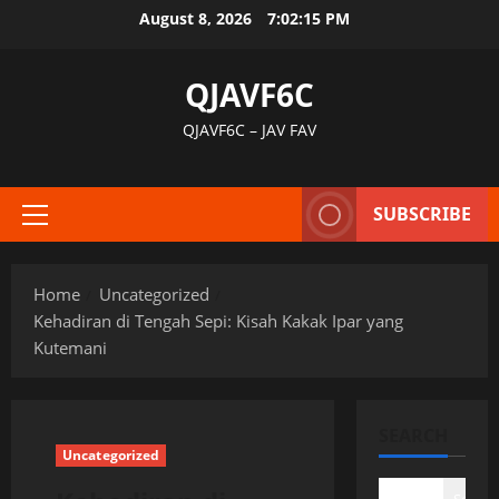
Skip
August 8, 2026
7:02:16 PM
to
content
QJAVF6C
QJAVF6C – JAV FAV
SUBSCRIBE
Primary
Menu
Home
Uncategorized
Kehadiran di Tengah Sepi: Kisah Kakak Ipar yang
Kutemani
SEARCH
Uncategorized