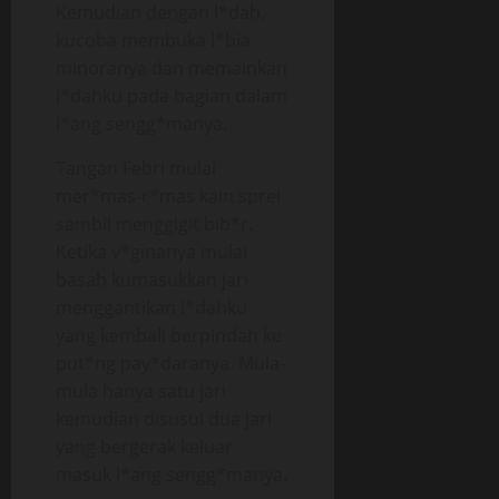
Kemudian dengan l*dah,
kucoba membuka l*bia
minoranya dan memainkan
l*dahku pada bagian dalam
l*ang sengg*manya.
Tangan Febri mulai
mer*mas-r*mas kain sprei
sambil menggigit bib*r.
Ketika v*ginanya mulai
basah kumasukkan jari
menggantikan l*dahku
yang kembali berpindah ke
put*ng pay*daranya. Mula-
mula hanya satu jari
kemudian disusul dua jari
yang bergerak keluar
masuk l*ang sengg*manya.