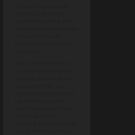
persatu dengan tenang.
Febri mulai menangis
sambil meringkuk di atas
sofa sambil sebisa mungkin
mencoba menutupi
badannya dengan kedua
tangannya.
Saat itu pikiranku mulai
jernih kembali menyadari
apa yang telah kulakukan
tapi pada titik itu, aku
merasa tidak bisa mundur
lagi dan aku putuskan
untuk berlaku lebih halus.
Setelah aku sendiri
telanj*ng, kubopong tubuh
mungil Febri ke kamarnya