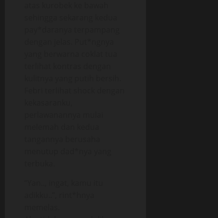
atas kurobek ke bawah
sehingga sekarang kedua
pay*daranya terpampang
dengan jelas. Put*ngnya
yang berwarna coklat tua
terlihat kontras dengan
kulitnya yang putih bersih.
Febri terlihat shock dengan
kekasaranku,
perlawanannya mulai
melemah dan kedua
tangannya berusaha
menutup dad*nya yang
terbuka.
“Yan.., ingat, kamu itu
adikku..”, rint*hnya
memelas.