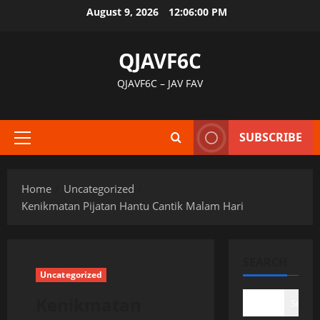
Skip
August 9, 2026
12:06:01 PM
to
content
QJAVF6C
QJAVF6C – JAV FAV
SUBSCRIBE
Primary
Menu
Home
Uncategorized
Kenikmatan Pijatan Hantu Cantik Malam Hari
SEARCH
Uncategorized
Kenikmatan
Search