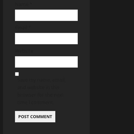
Name
*
Email
*
Website
Save my name, email,
and website in this
browser for the next
time I comment.