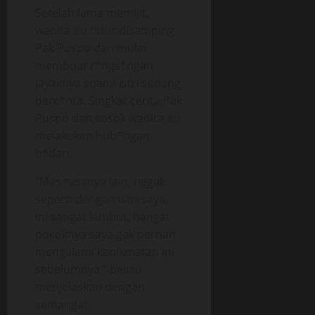
Setelah lama memijit,
wanita itu tidur disamping
Pak Puspo dan mulai
membuat r*ngs*ngan
layaknya suami istri sedang
berc*nta. Singkat cerita Pak
Puspo dan sosok wanita itu
melakukan hub*ngan
b*dan.
“Mas rasanya lain, nggak
seperti dengan istri saya,
ini sangat lembut, hangat
pokoknya saya gak pernah
mengalami kenikmatan ini
sebelumnya,” beliau
menjelaskan dengan
semangat.