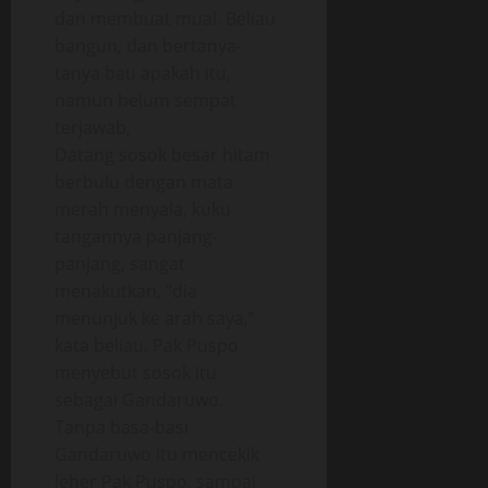
dan membuat mual. Beliau
bangun, dan bertanya-
tanya bau apakah itu,
namun belum sempat
terjawab,
Datang sosok besar hitam
berbulu dengan mata
merah menyala, kuku
tangannya panjang-
panjang, sangat
menakutkan, “dia
menunjuk ke arah saya,”
kata beliau. Pak Puspo
menyebut sosok itu
sebagai Gandaruwo.
Tanpa basa-basi
Gandaruwo itu mencekik
leher Pak Puspo, sampai