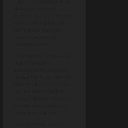
repot. Lagi-lagi pintu kamar
dibiarkan setengah
terbuka, setelah beberapa
waktu merebahkan diri
kembali ada bayangan
perempuan seperti
kemarin malam.
Pak Puspo bertanya-tanya
dalam hati siapa
sebenarnya bayangan itu,
namun Pak Puspo kembali
tidak terlalu memusingkan
diri. Beliau tertidur lelap
sampai akhirnya terbangun
karena merasa ada yang
menyentuh kakinya.
Dengan sambil tiduran