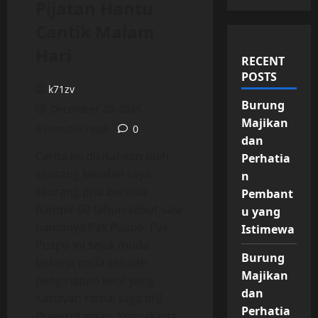
Pijatan Hantu
Cantik Malam
Hari
RECENT
POSTS
k71zv
Burung
December 20, 2025
Majikan
4 minutes read
0
dan
Cerita ini dikisahkan oleh
Perhatia
seorang kenalan saya,
n
seorang pria berusia
Pembant
hampir 60 tahun sebut saja
u yang
namanya Pak Puspo. Pak
Istimewa
Puspo ini sejak muda
Burung
bekerja pada sebuah
Majikan
penginapan kecil yang
dan
lumayan ramai juga di Jl.
Perhatia
Prawirotaman, Yogyakarta.