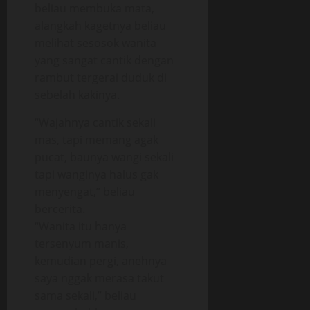
beliau membuka mata,
alangkah kagetnya beliau
melihat sesosok wanita
yang sangat cantik dengan
rambut tergerai duduk di
sebelah kakinya.
“Wajahnya cantik sekali
mas, tapi memang agak
pucat, baunya wangi sekali
tapi wanginya halus gak
menyengat,” beliau
bercerita.
“Wanita itu hanya
tersenyum manis,
kemudian pergi, anehnya
saya nggak merasa takut
sama sekali,” beliau