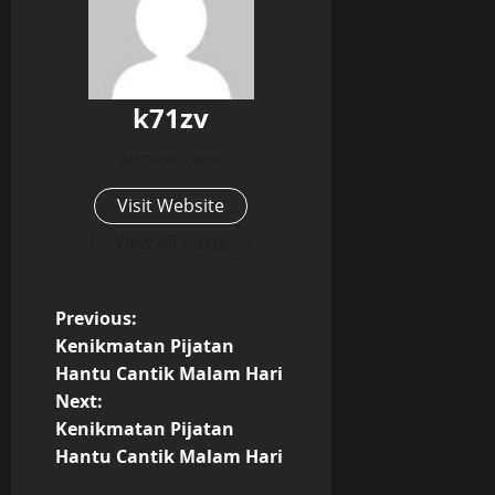
k71zv
Administrator
Visit Website
View All Posts
P
Previous:
Kenikmatan Pijatan
o
Hantu Cantik Malam Hari
Next:
s
Kenikmatan Pijatan
t
Hantu Cantik Malam Hari