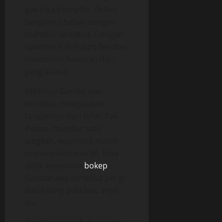
gak bisa bernafas. Beliau
bergumul hebat dengan
mahkluk tersebut. Dengan
spontan Pak Puspo berdoa
memohon bantuan dari
yang kuasa.
Akhirnya Gandaruwo
tersebut melepaskan
tangannya dari leher Pak
Puspo, mundur satu
langkah, wajahnya masih
menunjukan marah, lima
detik kemudian
bokep
Gandaruwo tersebut pergi
dan hilang pula bau anyir
itu.