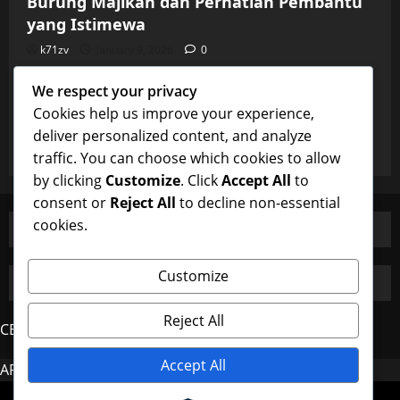
Burung Majikan dan Perhatian Pembantu
yang Istimewa
k71zv
January 9, 2026
0
Uncategorized
We respect your privacy
Burung Majikan dan Perhatian Pembantu
Cookies help us improve your experience,
yang Istimewa
deliver personalized content, and analyze
k71zv
January 9, 2026
0
traffic. You can choose which cookies to allow
by clicking
Customize
. Click
Accept All
to
consent or
Reject All
to decline non-essential
cookies.
Customize
Reject All
CERDAS4D
Accept All
AROMA4D
MAHJONG