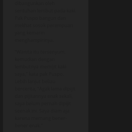
dibangunkan oleh
sentuhan lembut pada kaki.
Pak Puspo bangun dan
melihat sosok perempuan
yang kemarin
menghampirinya.
“Wanita itu tersenyum,
kemudian dengan
lembutnya memijit kaki
saya,” kata pak Puspo.
Lebih lanjut beliau
bercerita, “Agak lama dipijit
dan pijitannya enak sekali,
saya belum pernah dipijit
seenak ini. Saya diam aja
karena memang bener-
bener enak.”