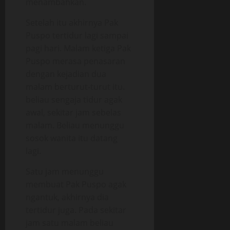
menambahkan.
Setelah itu akhirnya Pak
Puspo tertidur lagi sampai
pagi hari. Malam ketiga Pak
Puspo merasa penasaran
dengan kejadian dua
malam berturut-turut itu.
beliau sengaja tidur agak
awal, sekitar jam sebelas
malam. Beliau menunggu
sosok wanita itu datang
lagi.
Satu jam menunggu
membuat Pak Puspo agak
ngantuk, akhirnya dia
tertidur juga. Pada sekitar
jam satu malam beliau