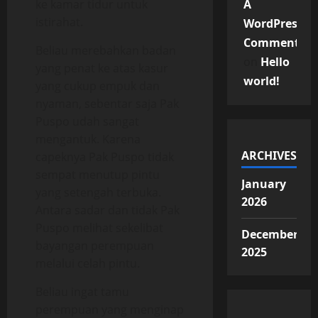
ke kamar tidur untuk
A
istirahat.
WordPress
Commenter
Beliau merebahkan badan
on
Hello
yang penat ke atas kasur
world!
yang cukup empuk dan
nyaman, sebentar saja Pak
Puspo udah sangat
mengantuk. Karena
ARCHIVES
capeknya Pak Puspo tidak
sempat menutup pintu
January
yang setengah terbuka.
2026
Antara sadar dan tidak Pak
Puspo melihat sekelibat
December
bayangan perempuan
2025
melalui celah pintu.
Beliau ingat tamu
perempuan yang menginap