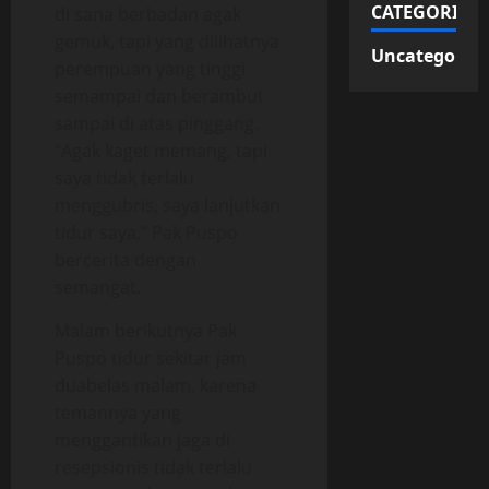
CATEGORIES
di sana berbadan agak
gemuk, tapi yang dilihatnya
Uncategorize
perempuan yang tinggi
semampai dan berambut
sampai di atas pinggang.
“Agak kaget memang, tapi
saya tidak terlalu
menggubris, saya lanjutkan
tidur saya,” Pak Puspo
bercerita dengan
semangat.
Malam berikutnya Pak
Puspo tidur sekitar jam
duabelas malam, karena
temannya yang
menggantikan jaga di
resepsionis tidak terlalu