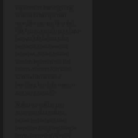
Kejadian ini berlangsung
selama beberapa hari
mungkin sampai lima kali,
Pak Puspo sendiri juga lupa
berapa kali beliau tidur
bersama sosok wanita
tersebut. Suatu malam
setelah kejadian itu, Pak
Puspo menantikan saat-
saat indah tersebut
berulang kembali, namun
apa yang terjadi?
Waktu itu sekitar jam
setengah dua malam,
beliau terbangun dan
mencium bau yang sangat
anyir, sangat tidak enak