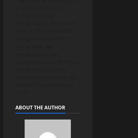
Pak Puspo terduduk lemas
di lantai, dan sebisa
mungkin berdoa
mengucapkan terima kasih
pada Tuhan karena telah
mengusir mahkluk itu.
“Kalau tidak ada
pertolongan Tuhan
mungkin saya sudah nggak
bisa bertemu mas dan
menceritakan kejadian itu,”
kata Pak Puspo menutup
cerita.
ABOUT THE AUTHOR