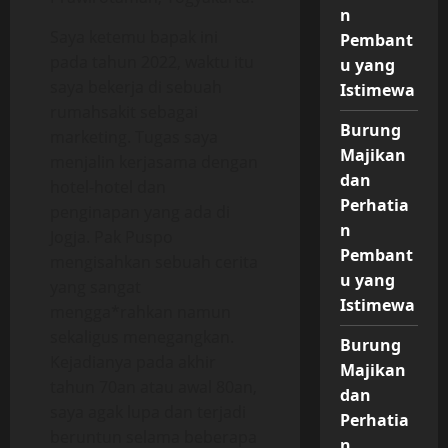
n
Saya ketemu bapak ini
Pembant
pada tahun 2022, waktu itu
u yang
saya bekerja di sebuah
Istimewa
rumahsakit sebagai
Burung
marketing. Tugas saya
Majikan
menjalin kerjasama dengan
dan
hotel-hotel dan
Perhatia
penginapan yang ada di
n
Jogja. Pak Puspo
Pembant
mengisahkan sebuah cerita
u yang
yang sangat
Istimewa
mengga*rahkan namun
sekaligus menegangkan.
Burung
Kejadianya pada akhir
Majikan
tahun 70an atau awal 80an,
dan
saya agak lupa dan terjadi
Perhatia
beruntun selama beberapa
n