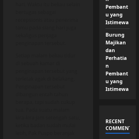
hari. Waktu itu beliau selain
Pembant
bertugas sebagai
u yang
recepsionis atau penerima
Istimewa
tamu pada siang hari juga
Burung
sekaligus penjaga
Majikan
penginapan tersebut.
dan
Setiap malam beliau tidur
Perhatia
di sebuah kamar di
n
penginapan tersebut yang
Pembant
terletak agak di belakang.
u yang
Penginapan tersebut
Istimewa
dibangun entah tahun
berapa, tapi sudah cukup
tua. Pada suatu malam
kira-kira jam setengah satu,
RECENT
ketika badan sudah mulai
COMMENTS
letih, Pak Puspo beranjak