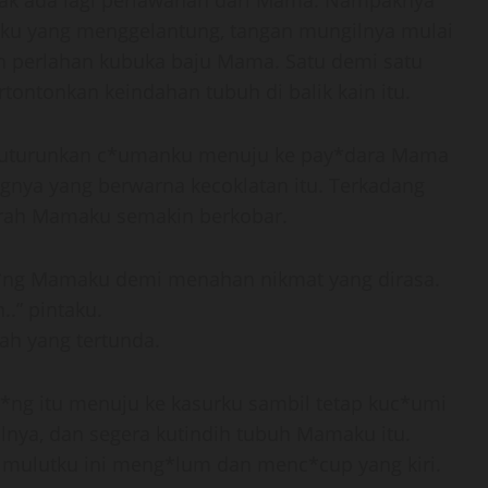
idak ada lagi perlawanan dari Mama. Nampaknya
sku yang menggelantung, tangan mungilnya mulai
 perlahan kubuka baju Mama. Satu demi satu
ontonkan keindahan tubuh di balik kain itu.
 kuturunkan c*umanku menuju ke pay*dara Mama
gnya yang berwarna kecoklatan itu. Terkadang
irah Mamaku semakin berkobar.
 er*ng Mamaku demi menahan nikmat yang dirasa.
..” pintaku.
ah yang tertunda.
ng itu menuju ke kasurku sambil tetap kuc*umi
nya, dan segera kutindih tubuh Mamaku itu.
mulutku ini meng*lum dan menc*cup yang kiri.