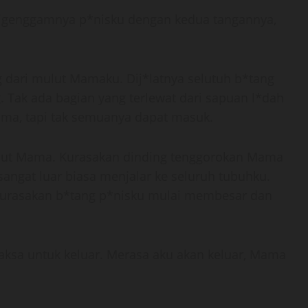
igenggamnya p*nisku dengan kedua tangannya,
 dari mulut Mamaku. Dij*latnya selutuh b*tang
 Tak ada bagian yang terlewat dari sapuan l*dah
ma, tapi tak semuanya dapat masuk.
lut Mama. Kurasakan dinding tenggorokan Mama
angat luar biasa menjalar ke seluruh tubuhku.
urasakan b*tang p*nisku mulai membesar dan
ksa untuk keluar. Merasa aku akan keluar, Mama
.