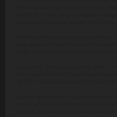
10 menit aku melakukan hal itu, kurasakan t
Mama mulai ter*ngs*ng juga. Diraihnya p*ni
meng*c*k p*nisku yang kubanggakan. Dengan
kancingnya kulepaskan, dan perlahan mempert
Setelah berhasil membuka baju dan B*-nya,
yang padat berisi. Kuc*um dan kul*mat put*n
kugigit dan kupuntir put*ngnya, membuat g*
“Uuhh..aahh..Terus, Ton. Ya..terus..Oohh..”
“Ma..capek nih berdiri. Pindah ke kasur aja yah
“Ya deh..” suara Mama bergetar menahan gari
Kugendong tubuh Mama yang setengah tel*nj*
kedua pay*daranya. Kurebahkan tubuh mungil
Kuremas pay*dara sebelah kanan, sedangkan 