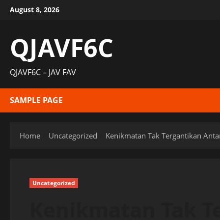
Skip
August 8, 2026
to
content
QJAVF6C
QJAVF6C – JAV FAV
SAMPLE PAGE
Home
Uncategorized
Kenikmatan Tak Tergantikan Ant
Uncategorized
Kenikmatan Tak T