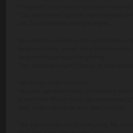
l*ang kew*nitaan Mama, kuturunkan wajahku da
“Ton, kamu hebat juga yah. Hanya dengan je
tadi..” kata Mamaku terengah-engah.
Kami terdiam sejenak untuk memulihkan ten
tersenyum puas. Jemari lentik Mama bermai
yang masih saja tegak mengac*ng.
“Ton, punya kamu gede juga ya. Punya Papamu
“Ah, Mama. Anton kan malu.”
“Ngapain juga kamu malu, toh memang benar
Jemari lentik Mama masih saja memainkan p
baru, tangan Mama tak mau lepas dari situ.
“Ma, kok didiemin aja. Dik*c*k dong, Ma, biar 