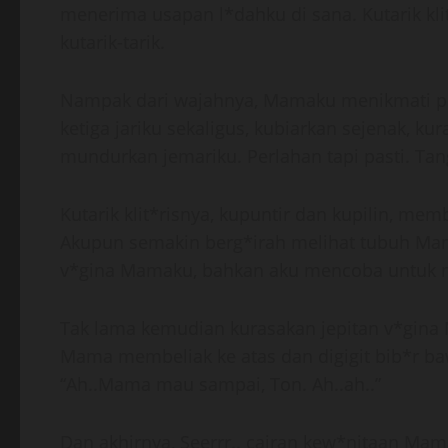
menerima usapan l*dahku di sana. Kutarik klit
kutarik-tarik.
Nampak dari wajahnya, Mamaku menikmati p
ketiga jariku sekaligus, kubiarkan sejenak, 
mundurkan jemariku. Perlahan tapi pasti. Tan
Kutarik klit*risnya, kupuntir dan kupilin, m
Akupun semakin berg*irah melihat tubuh Mam
v*gina Mamaku, bahkan aku mencoba untuk m
Tak lama kemudian kurasakan jepitan v*gina
Mama membeliak ke atas dan digigit bib*r ba
“Ah..Mama mau sampai, Ton. Ah..ah..”
Dan akhirnya, Seerrr.. cairan kew*nitaan Ma