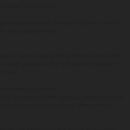
a adegan yang kutonton.
gin meyeruak keluar. Aku mau org*sme. Tiba-tiba..
ah suara yang aku kenal.
saat itu. Tanpa sadar kudekati Mamaku yang cantik
ku yang bahenol itu. Kuc*um dan kul*mat bib*r
rontak.
ak Mama mengingatkanku.
. Orang mau org*sme kok diganggu. Dengan buasnya
y*daranya kuremas-remas sampai Mama menjerit