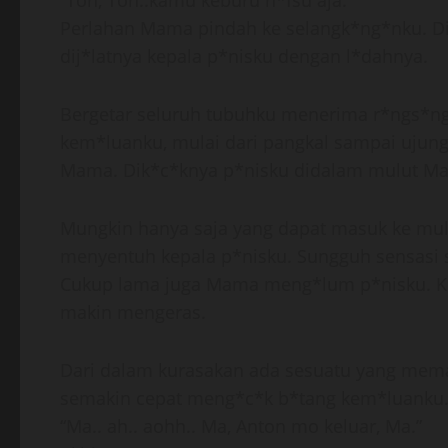
“Ton, Ton..kamu keburu n*fsu aja.”
Perlahan Mama pindah ke selangk*ng*nku. D
dij*latnya kepala p*nisku dengan l*dahnya.
Bergetar seluruh tubuhku menerima r*ngs*ng
kem*luanku, mulai dari pangkal sampai ujung.
Mama. Dik*c*knya p*nisku didalam mulut Ma
Mungkin hanya saja yang dapat masuk ke mu
menyentuh kepala p*nisku. Sungguh sensasi s
Cukup lama juga Mama meng*lum p*nisku. K
makin mengeras.
Dari dalam kurasakan ada sesuatu yang mema
semakin cepat meng*c*k b*tang kem*luanku
“Ma.. ah.. aohh.. Ma, Anton mo keluar, Ma.”