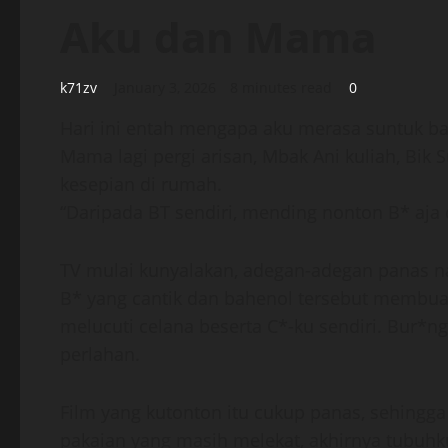
Aku dan Mama
k71zv
January 3, 2026
8 minutes read
0
Hari ini entah mengapa aku merasa suntuk ba
Mama lagi pergi arisan, Mbak Ani kuliah, Bik S
kesepian di rumah.
“Daripada BT sendiri, mending nonton B* aja d
TV mulai kunyalakan, adegan-adegan panas n
B* yang cantik dan bahenol tersebut membua
melucuti celana beserta C*-ku sendiri. Bur*n
perlahan.
Film yang kutonton itu cukup panas, sehingg
pakaian yang masih melekat, akhirnya tubuhk