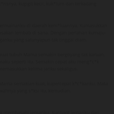
*risnya, kugigit kecil, kuk*lum dan terkadang
ermainanku di daerah kem*luannya. Kumasukkan
kurasakan lembab di sana. Dengan perlahan kumaju-
ganku yang satunyapun tak tinggal diam.
embuat tubuh Mama semakin bergoyang tak karuan.
aku seperti itu. Semakin cepat aku meng*c*k
emasukkan kelima jariku sekaligus.
 Mama semakian kuat, kupercepat k*c*kanku. Mata
wahnya yang s*ksi itu, kemudian.
ma membasahi jemariku. Kucopot jemariku dari