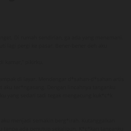
nget. Di rumah sendirian, ga ada yang menemani.
uti lagi pergi ke pasar. Bener-bener deh aku
i kamar,” pikirku.
ampak di layar. Mendengar d*sahan-d*sahan artis
t aku ter*ngasang. Dengan lincahnya tanganku
gku yang sedari tadi tegak mengacung kuk*c*k
a aku menjadi semakin berg*irah. Kutanggalkan
u tanpa ada penutup sekalipun. K*c*kan tanganku