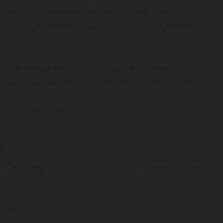
n kuj*lat habis air itu sampai tak tersisa.
marimu saja Mama sudah bisa org*sme seperti
aga. Mamaku bersandar dibahuku dengan
n-main manja mengelus dan mengusap p*nisku
 dulu aja nggak sampai segede ini.”
kan.”
*nisku dengan manja. Seperti mendapat mainan
enak.”