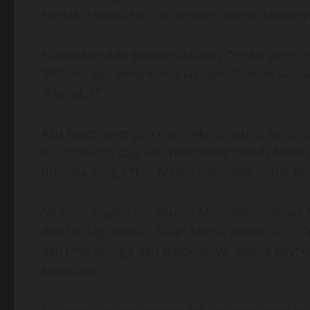
semakin cepat seiring dengan makin panasny
Kurasakan ada getaran dalam p*nisku yang in
“Anton.. apa yang kamu lakukan!!” teriak sebu
“Mama..?!”
Aku kaget setengah mati. Aku bingung sekali 
itu. Tiba-tiba saja aku mendekap tubuh Mama
tipisnya yang s*ksi. Mama mencoba untuk be
“Anton.. ingat, Ton. Aku ini Mamamu?!” teri
Aku tak lagi peduli. Salah Mama sendiri sih
aku j*lat telinga dan tengkuknya, kedua pa
kesakitan.