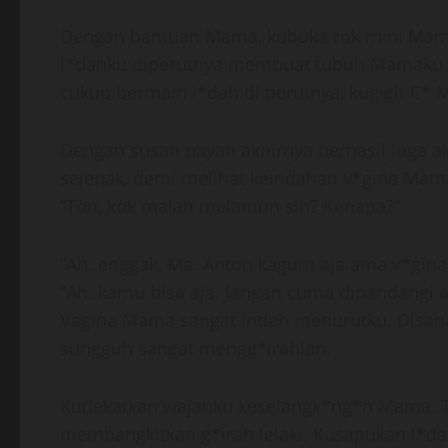
Dengan bantuan Mama, kubuka rok mini Mam
l*dahku diperutnya membuat tubuh Mamaku se
cukup bermain l*dah di perutnya, kugigit C* 
Dengan susah payah akhirnya berhasil juga 
sejenak, demi melihat keindahan v*gina Mam
“Ton, kok malah melamun sih? Kenapa?”
“Ah..enggak, Ma. Anton kagum aja ama v*gina
“Ah..kamu bisa aja. Jangan cuma dipandangi a
Vagina Mama sangat indah menurutku. Disana
sungguh sangat mengg*irahlan.
Kudekatkan wajahku keselangk*ng*n Mama. T
membangkitkan g*irah lelaki. Kusapukan l*da