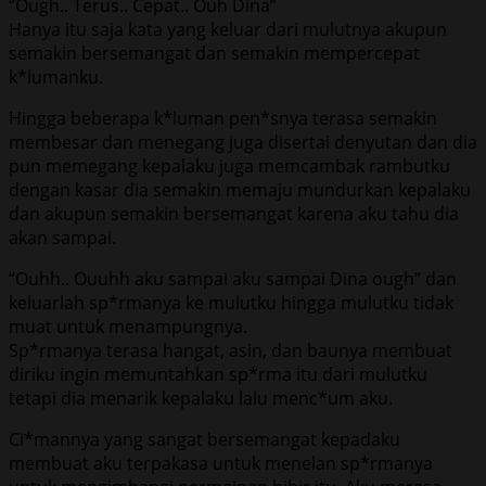
“Ough.. Terus.. Cepat.. Ouh Dina”
Hanya itu saja kata yang keluar dari mulutnya akupun
semakin bersemangat dan semakin mempercepat
k*lumanku.
Hingga beberapa k*luman pen*snya terasa semakin
membesar dan menegang juga disertai denyutan dan dia
pun memegang kepalaku juga memcambak rambutku
dengan kasar dia semakin memaju mundurkan kepalaku
dan akupun semakin bersemangat karena aku tahu dia
akan sampai.
“Ouhh.. Ouuhh aku sampai aku sampai Dina ough” dan
keluarlah sp*rmanya ke mulutku hingga mulutku tidak
muat untuk menampungnya.
Sp*rmanya terasa hangat, asin, dan baunya membuat
diriku ingin memuntahkan sp*rma itu dari mulutku
tetapi dia menarik kepalaku lalu menc*um aku.
Ci*mannya yang sangat bersemangat kepadaku
membuat aku terpakasa untuk menelan sp*rmanya