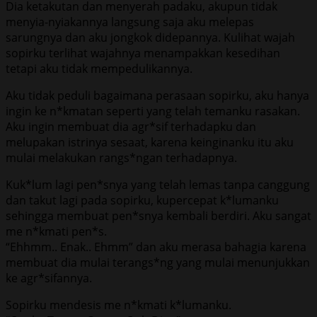
Dia ketakutan dan menyerah padaku, akupun tidak
menyia-nyiakannya langsung saja aku melepas
sarungnya dan aku jongkok didepannya. Kulihat wajah
sopirku terlihat wajahnya menampakkan kesedihan
tetapi aku tidak mempedulikannya.
Aku tidak peduli bagaimana perasaan sopirku, aku hanya
ingin ke n*kmatan seperti yang telah temanku rasakan.
Aku ingin membuat dia agr*sif terhadapku dan
melupakan istrinya sesaat, karena keinginanku itu aku
mulai melakukan rangs*ngan terhadapnya.
Kuk*lum lagi pen*snya yang telah lemas tanpa canggung
dan takut lagi pada sopirku, kupercepat k*lumanku
sehingga membuat pen*snya kembali berdiri. Aku sangat
me n*kmati pen*s.
“Ehhmm.. Enak.. Ehmm” dan aku merasa bahagia karena
membuat dia mulai terangs*ng yang mulai menunjukkan
ke agr*sifannya.
Sopirku mendesis me n*kmati k*lumanku.