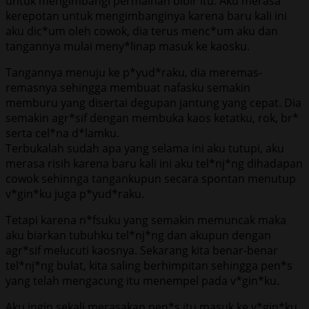
untuk mengimbangi permainan bibir itu. Aku merasa
kerepotan untuk mengimbanginya karena baru kali ini
aku dic*um oleh cowok, dia terus menc*um aku dan
tangannya mulai meny*linap masuk ke kaosku.
Tangannya menuju ke p*yud*raku, dia meremas-
remasnya sehingga membuat nafasku semakin
memburu yang disertai degupan jantung yang cepat. Dia
semakin agr*sif dengan membuka kaos ketatku, rok, br*
serta cel*na d*lamku.
Terbukalah sudah apa yang selama ini aku tutupi, aku
merasa risih karena baru kali ini aku tel*nj*ng dihadapan
cowok sehinnga tangankupun secara spontan menutup
v*gin*ku juga p*yud*raku.
Tetapi karena n*fsuku yang semakin memuncak maka
aku biarkan tubuhku tel*nj*ng dan akupun dengan
agr*sif melucuti kaosnya. Sekarang kita benar-benar
tel*nj*ng bulat, kita saling berhimpitan sehingga pen*s
yang telah mengacung itu menempel pada v*gin*ku.
Aku ingin sekali merasakan pen*s itu masuk ke v*gin*ku