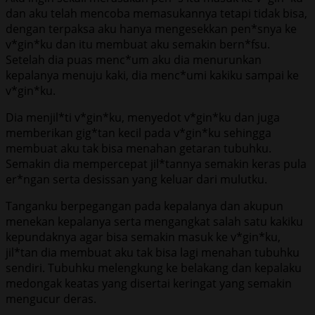
dan aku telah mencoba memasukannya tetapi tidak bisa,
dengan terpaksa aku hanya mengesekkan pen*snya ke
v*gin*ku dan itu membuat aku semakin bern*fsu.
Setelah dia puas menc*um aku dia menurunkan
kepalanya menuju kaki, dia menc*umi kakiku sampai ke
v*gin*ku.
Dia menjil*ti v*gin*ku, menyedot v*gin*ku dan juga
memberikan gig*tan kecil pada v*gin*ku sehingga
membuat aku tak bisa menahan getaran tubuhku.
Semakin dia mempercepat jil*tannya semakin keras pula
er*ngan serta desissan yang keluar dari mulutku.
Tanganku berpegangan pada kepalanya dan akupun
menekan kepalanya serta mengangkat salah satu kakiku
kepundaknya agar bisa semakin masuk ke v*gin*ku,
jil*tan dia membuat aku tak bisa lagi menahan tubuhku
sendiri. Tubuhku melengkung ke belakang dan kepalaku
medongak keatas yang disertai keringat yang semakin
mengucur deras.