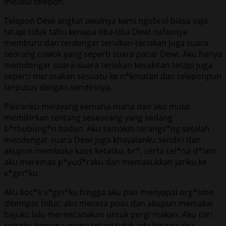
melalui telepon.
Telepon Dewi angkat awalnya kami ngobrol biasa saja
tetapi tidak tahu kenapa tiba-tiba Dewi nafasnya
memburu dan terdengar teriakan-teriakan juga suara
seorang cowok yang seperti suara pacar Dewi. Aku hanya
memdengar suara-suara teriakan kesakitan tetapi juga
seperti merasakan sesuatu ke n*kmatan dan teleponpun
terputus dengan sendirinya.
Pikiranku melayang kemana-mana dan aku mulai
memikirkan tentang seseorang yang sedang
b*rhubung*n badan. Aku semakin terangs*ng setelah
mendengar suara Dewi juga khayalanku sendiri dan
akupun membuka kaos ketatku, br*, serta cel*na d*lam
aku meremas p*yud*raku dan memasukkan jariku ke
v*gin*ku.
Aku koc*k v*gin*ku hingga aku pun menyapai org*sme
ditempat tidur, aku merasa puas dan akupun memakai
bajuku lalu merencanakan untuk pergi makan. Aku cari
sopirku kemana-mana tetapi tidak ada hingga aku