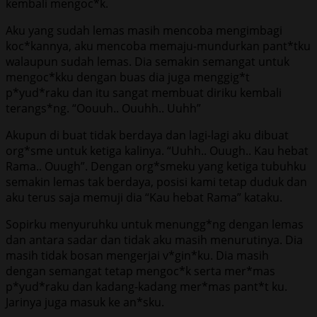
kembali mengoc*k.
Aku yang sudah lemas masih mencoba mengimbagi
koc*kannya, aku mencoba memaju-mundurkan pant*tku
walaupun sudah lemas. Dia semakin semangat untuk
mengoc*kku dengan buas dia juga menggig*t
p*yud*raku dan itu sangat membuat diriku kembali
terangs*ng. “Oouuh.. Ouuhh.. Uuhh”
Akupun di buat tidak berdaya dan lagi-lagi aku dibuat
org*sme untuk ketiga kalinya. “Uuhh.. Ouugh.. Kau hebat
Rama.. Ouugh”. Dengan org*smeku yang ketiga tubuhku
semakin lemas tak berdaya, posisi kami tetap duduk dan
aku terus saja memuji dia “Kau hebat Rama” kataku.
Sopirku menyuruhku untuk menungg*ng dengan lemas
dan antara sadar dan tidak aku masih menurutinya. Dia
masih tidak bosan mengerjai v*gin*ku. Dia masih
dengan semangat tetap mengoc*k serta mer*mas
p*yud*raku dan kadang-kadang mer*mas pant*t ku.
Jarinya juga masuk ke an*sku.