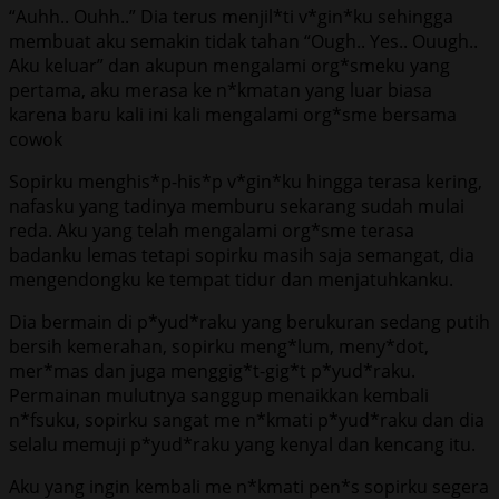
“Auhh.. Ouhh..” Dia terus menjil*ti v*gin*ku sehingga
membuat aku semakin tidak tahan “Ough.. Yes.. Ouugh..
Aku keluar” dan akupun mengalami org*smeku yang
pertama, aku merasa ke n*kmatan yang luar biasa
karena baru kali ini kali mengalami org*sme bersama
cowok
Sopirku menghis*p-his*p v*gin*ku hingga terasa kering,
nafasku yang tadinya memburu sekarang sudah mulai
reda. Aku yang telah mengalami org*sme terasa
badanku lemas tetapi sopirku masih saja semangat, dia
mengendongku ke tempat tidur dan menjatuhkanku.
Dia bermain di p*yud*raku yang berukuran sedang putih
bersih kemerahan, sopirku meng*lum, meny*dot,
mer*mas dan juga menggig*t-gig*t p*yud*raku.
Permainan mulutnya sanggup menaikkan kembali
n*fsuku, sopirku sangat me n*kmati p*yud*raku dan dia
selalu memuji p*yud*raku yang kenyal dan kencang itu.
Aku yang ingin kembali me n*kmati pen*s sopirku segera