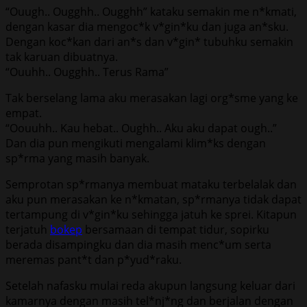
“Ouugh.. Ougghh.. Ougghh” kataku semakin me n*kmati,
dengan kasar dia mengoc*k v*gin*ku dan juga an*sku.
Dengan koc*kan dari an*s dan v*gin* tubuhku semakin
tak karuan dibuatnya.
“Ouuhh.. Ougghh.. Terus Rama”
Tak berselang lama aku merasakan lagi org*sme yang ke
empat.
“Oouuhh.. Kau hebat.. Oughh.. Aku aku dapat ough..”
Dan dia pun mengikuti mengalami klim*ks dengan
sp*rma yang masih banyak.
Semprotan sp*rmanya membuat mataku terbelalak dan
aku pun merasakan ke n*kmatan, sp*rmanya tidak dapat
tertampung di v*gin*ku sehingga jatuh ke sprei. Kitapun
terjatuh
bokep
bersamaan di tempat tidur, sopirku
berada disampingku dan dia masih menc*um serta
meremas pant*t dan p*yud*raku.
Setelah nafasku mulai reda akupun langsung keluar dari
kamarnya dengan masih tel*nj*ng dan berjalan dengan