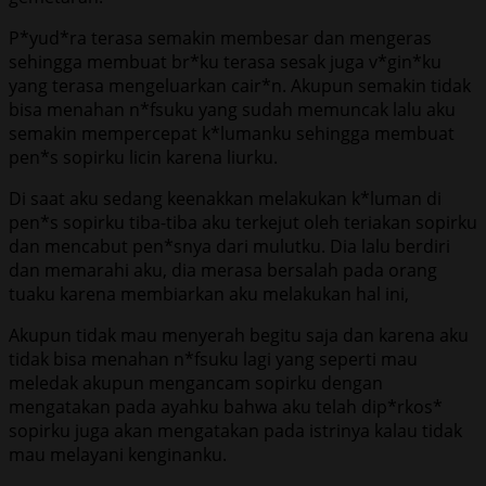
P*yud*ra terasa semakin membesar dan mengeras
sehingga membuat br*ku terasa sesak juga v*gin*ku
yang terasa mengeluarkan cair*n. Akupun semakin tidak
bisa menahan n*fsuku yang sudah memuncak lalu aku
semakin mempercepat k*lumanku sehingga membuat
pen*s sopirku licin karena liurku.
Di saat aku sedang keenakkan melakukan k*luman di
pen*s sopirku tiba-tiba aku terkejut oleh teriakan sopirku
dan mencabut pen*snya dari mulutku. Dia lalu berdiri
dan memarahi aku, dia merasa bersalah pada orang
tuaku karena membiarkan aku melakukan hal ini,
Akupun tidak mau menyerah begitu saja dan karena aku
tidak bisa menahan n*fsuku lagi yang seperti mau
meledak akupun mengancam sopirku dengan
mengatakan pada ayahku bahwa aku telah dip*rkos*
sopirku juga akan mengatakan pada istrinya kalau tidak
mau melayani kenginanku.