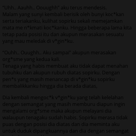
“Uhh.. Aauhh.. Oouughh” aku terus mendesis.
Malam yang sunyi kembali berisik oleh bunyi koc*kan
serta teriakanku, kulihat sopirku sekali memejamkan
mata me n*kmati koc*kanku. Hingga beberapa lama kita
tetap pada posisi itu dan akupun merasakan sesuatu
yang mau meledak di v*gin*ku.
“Ouhh.. Ouughh.. Aku sampai” akupun merasakan
org*sme yang kedua kali.
Tenaga yang habis membuat aku tidak dapat menahan
tubuhku dan akupun rubuh diatas sopirku. Dengan
pen*s yang masih menancap di v*gin*ku sopirku
membalikkanku hingga dia berada diatas,
Dia kembali mengoc*k v*gin*ku yang telah kelelahan
dengan semangat yang masih memburu diapun ingin
mengalami org*sme maka akupun melayani dia
walaupun tenagaku sudah habis. Sopirku merasa tidak
puas dengan posisi dia diatas dan dia meminta aku
untuk duduk dipangkuannya dan dia dengan semangat