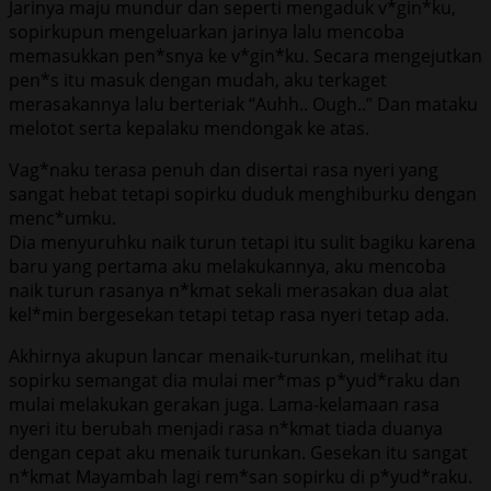
Jarinya maju mundur dan seperti mengaduk v*gin*ku,
sopirkupun mengeluarkan jarinya lalu mencoba
memasukkan pen*snya ke v*gin*ku. Secara mengejutkan
pen*s itu masuk dengan mudah, aku terkaget
merasakannya lalu berteriak “Auhh.. Ough..” Dan mataku
melotot serta kepalaku mendongak ke atas.
Vag*naku terasa penuh dan disertai rasa nyeri yang
sangat hebat tetapi sopirku duduk menghiburku dengan
menc*umku.
Dia menyuruhku naik turun tetapi itu sulit bagiku karena
baru yang pertama aku melakukannya, aku mencoba
naik turun rasanya n*kmat sekali merasakan dua alat
kel*min bergesekan tetapi tetap rasa nyeri tetap ada.
Akhirnya akupun lancar menaik-turunkan, melihat itu
sopirku semangat dia mulai mer*mas p*yud*raku dan
mulai melakukan gerakan juga. Lama-kelamaan rasa
nyeri itu berubah menjadi rasa n*kmat tiada duanya
dengan cepat aku menaik turunkan. Gesekan itu sangat
n*kmat Mayambah lagi rem*san sopirku di p*yud*raku.