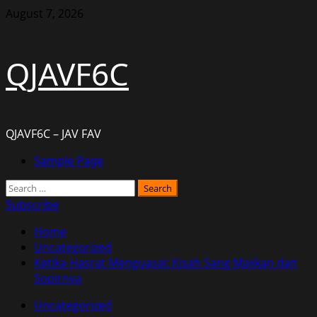
Skip
August 7, 2026
to
content
QJAVF6C
QJAVF6C – JAV FAV
Primary
Sample Page
Menu
Search
for:
Subscribe
Home
Uncategorized
Ketika Hasrat Menguasai: Kisah Sang Majikan dan
Sopirnya
Uncategorized