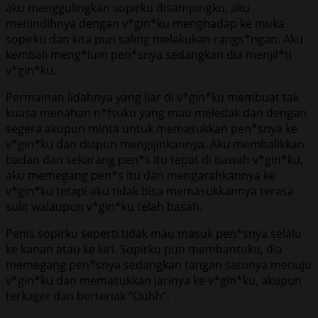
aku menggulingkan sopirku disampingku, aku
menindihnya dengan v*gin*ku menghadap ke muka
sopirku dan kita pun saling melakukan rangs*ngan. Aku
kembali meng*lum pen*snya sedangkan dia menjil*ti
v*gin*ku.
Permainan lidahnya yang liar di v*gin*ku membuat tak
kuasa menahan n*fsuku yang mau meledak dan dengan
segera akupun minta untuk memasukkan pen*snya ke
v*gin*ku dan diapun mengijinkannya. Aku membalikkan
badan dan sekarang pen*s itu tepat di bawah v*gin*ku,
aku memegang pen*s itu dan mengarahkannya ke
v*gin*ku tetapi aku tidak bisa memasukkannya terasa
sulit walaupun v*gin*ku telah basah.
Penis sopirku seperti tidak mau masuk pen*snya selalu
ke kanan atau ke kiri. Sopirku pun membantuku, dia
memegang pen*snya sedangkan tangan satunya menuju
v*gin*ku dan memasukkan jarinya ke v*gin*ku, akupun
terkaget dan berteriak “Ouhh”.