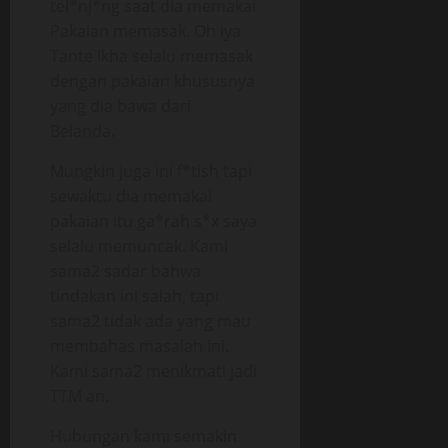
tel*nj*ng saat dia memakai
Pakaian memasak. Oh iya
Tante Ikha selalu memasak
dengan pakaian khususnya
yang dia bawa dari
Belanda.
Mungkin juga ini f*tish tapi
sewaktu dia memakai
pakaian itu ga*rah s*x saya
selalu memuncak. Kami
sama2 sadar bahwa
tindakan ini salah, tapi
sama2 tidak ada yang mau
membahas masalah ini.
Kami sama2 menikmati jadi
TTM an.
Hubungan kami semakin