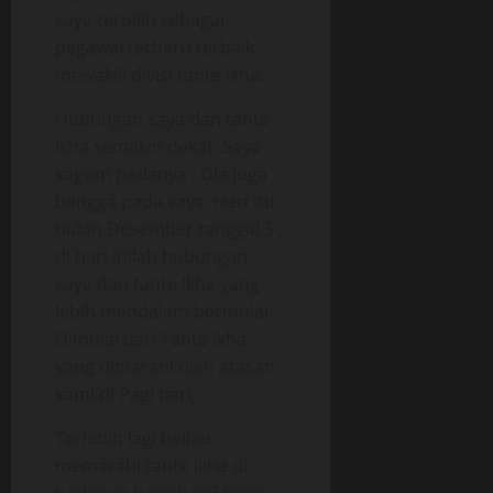
saya terpilih sebagai
pegawai terbaru terbaik
mewakili divisi tante Ikha.
Hubungan saya dan tante
Ikha semakin dekat. Saya
kagum padanya , Dia juga
bangga pada saya. Hari itu
bulan Desember tanggal 5 ,
di hari inilah hubungan
saya dan tante Ikha yang
lebih mendalam bermulai.
Dimulai dari Tante Ikha
yang dimarahi oleh atasan
kami di Pagi hari,
Terlebih lagi beliau
memarahi tante Ikha di