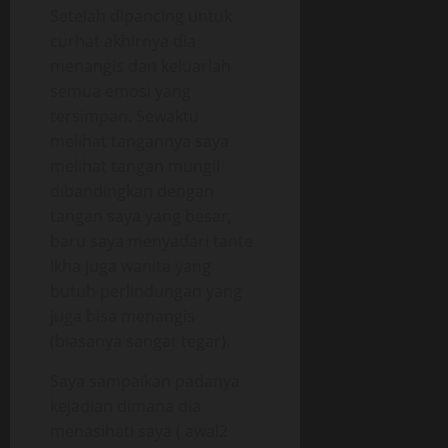
Setelah dipancing untuk
curhat akhirnya dia
menangis dan keluarlah
semua emosi yang
tersimpan. Sewaktu
melihat tangannya saya
melihat tangan mungil
dibandingkan dengan
tangan saya yang besar,
baru saya menyadari tante
Ikha juga wanita yang
butuh perlindungan yang
juga bisa menangis
(biasanya sangat tegar).
Saya sampaikan padanya
kejadian dimana dia
menasihati saya ( awal2