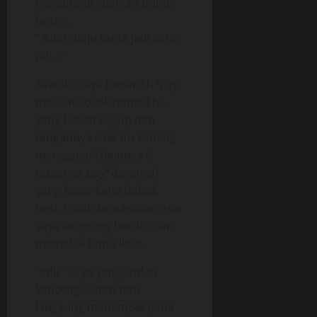
bercampur dengan bubuk
besi ) .
” Aduh baju tante jadi kotor
nih ..”
Saat itu saya benar2 h*rny
melihat sosok tante Ikha
yang basah kuyup dan
tangannya saat itu sedang
menggosok bajunya (
tepatnya pay*daranya)
yang kotor kena bubuk
besi. Entah kemasukan apa
saya langsung berdiri dan
memeluk tante Ikha .
“adik” saya yang sudah
kenceng sedari tadi
langsung menempel pada