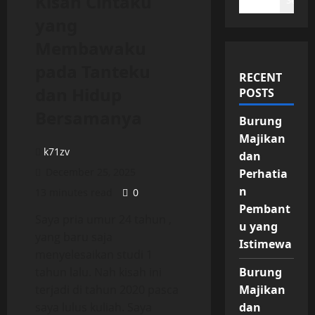
Kisah Cintaku
Search
yang
Membawaku
pada Tanteku
RECENT
dan Hidup
POSTS
Bersamanya
Burung
Majikan
k71zv
dan
December 25, 2025
Perhatia
n
13 minutes read
0
Pembant
Saya pria umur 24 tahun ,
u yang
yang baru saja
Istimewa
menyelesaikan studi 1
tahun lalu. Nah kisah ini
Burung
terjadi di tahun 2020 pasca
Majikan
saya lulus kuliah. Saya
dan