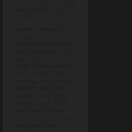
restoran dan tempat2 yang
cukup nyaman untuk
berduaan.
Sesudah makan saya
mengajak tante Ikha ke
semacam bukit/lapangan
kosong yang oleh orang2
sekitar dinamakan
Starlight. Biasanya orang
kesana melihat2 Kota
bandung , lampu2 dan juga
melihat bintang. Karena
lapangannya luas banyak
mobil yang parkir disana,
tapi banyak juga yang
mes*m karena tempatnya
cukup gelap hehehe.