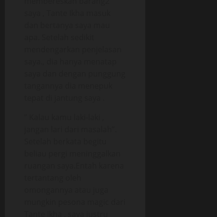
membereskan barang2
saya , Tante Ikha masuk
dan bertanya saya mau
apa. Setelah sedikit
mendengarkan penjelasan
saya., dia hanya menatap
saya dan dengan punggung
tangannya dia menepuk
tepat di jantung saya .
” Kalau kamu laki-laki ,
jangan lari dari masalah”.
Setelah berkata begitu
beliau pergi meninggalkan
ruangan saya.Entah karena
tertantang oleh
omongannya atau juga
mungkin pesona magic dari
Tante Ikha , saya justru