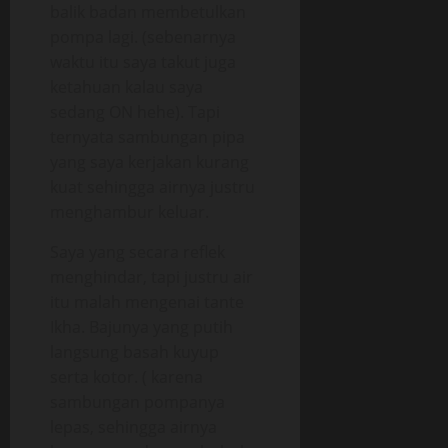
balik badan membetulkan
pompa lagi. (sebenarnya
waktu itu saya takut juga
ketahuan kalau saya
sedang ON hehe). Tapi
ternyata sambungan pipa
yang saya kerjakan kurang
kuat sehingga airnya justru
menghambur keluar.
Saya yang secara reflek
menghindar, tapi justru air
itu malah mengenai tante
Ikha. Bajunya yang putih
langsung basah kuyup
serta kotor. ( karena
sambungan pompanya
lepas, sehingga airnya