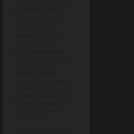
membungkuk saya secara
tidak sengaja melihat
b*lahan pay*daranya.,
Apalagi kaus yang
dipakainya cukup tipis
membuat lekukan
pay*daranya semakin
terlihat. Otomatis “adik”
saya yang di bawah
langsung meraung-
raung.Tapi saya menahan
diri. Merasa saya
menatapnya terus muka
tante Ikha memerah.
” Ngeliatin apaan sih
daritadi?”
saya cuma tersenyum dan