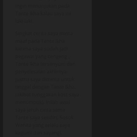
ingin menunjukan pada
Tante Ikha kalau saya ini
laki-laki.
Singkat cerita saya minta
maaf pada Tante Ikha
karena saya sudah jadi
pegawai yang cengeng ,
Tante Ikha tersenyum dan
penyelesaian akhirnya
justru saya diminta untuk
tinggal dengan Tante Ikha.
(akibat tunggakan kost saya
menumpuk). Inilah awal
saya jatuh cinta sama
Tante saya sendiri. Sosok
Wanita yang selalu saya
kagumi dan sayangi.