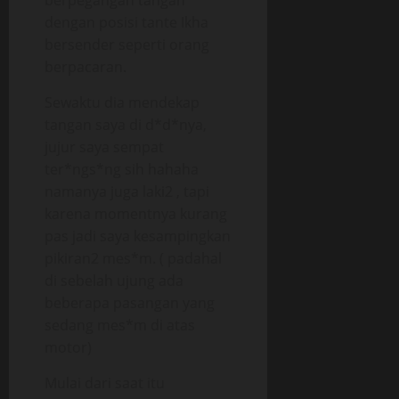
berpegangan tangan
dengan posisi tante Ikha
bersender seperti orang
berpacaran.
Sewaktu dia mendekap
tangan saya di d*d*nya,
jujur saya sempat
ter*ngs*ng sih hahaha
namanya juga laki2 , tapi
karena momentnya kurang
pas jadi saya kesampingkan
pikiran2 mes*m. ( padahal
di sebelah ujung ada
beberapa pasangan yang
sedang mes*m di atas
motor)
Mulai dari saat itu