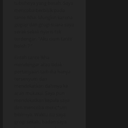
tubuhnya yang basah. Saya
mencoba berbisik pada
tante Ikha. Mungkin karena
gugup dan grogi suara saya
serak sekali nyaris tak
terdengar. “Aku cium tante
boleh ? ”
Entah tante Ikha
mendengar atau tidak
pertanyaan tadi dia hanya
tersenyum dan
mendekatkan dahinya ke
arah mukaku. Saya pun
mendekatkan kepala saya
dan mencoba menc*um
bibirnya. Waktu itu saya
grogi sekali., badan saya