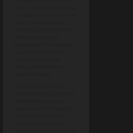
hadapan bawahan2 tante
Ikha. Saya tahu sebenarnya
penyebab kinerja tante Ikha
yang menurun selama
seminggu belakangan ini
diakibatkan adiknya
bermasalah di kuliahnya.
(kasus kriminil ringan
sehingga Tante Ikha
dipanggil oleh Kampus
selaku Walinya).
Mungkin karena stress
yang menumpuk ditambah
dimarahi bos, usai jam
kerja tante Ikha langsung
saja menuju mobilnya
sampai2 dia lupa kalau
saya yang memegang kunci