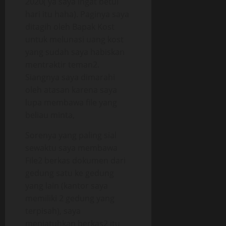
2020( ya saya ingat betul
hari itu haha). Paginya saya
ditagih oleh Bapak Kost
untuk melunasi uang kost
yang sudah saya habiskan
mentraktir teman2.
Siangnya saya dimarahi
oleh atasan karena saya
lupa membawa file yang
beliau minta,
Sorenya yang paling sial
sewaktu saya membawa
File2 berkas dokumen dari
gedung satu ke gedung
yang lain (kantor saya
memiliki 2 gedung yang
terpisah), saya
menjatuhkan berkas2 itu