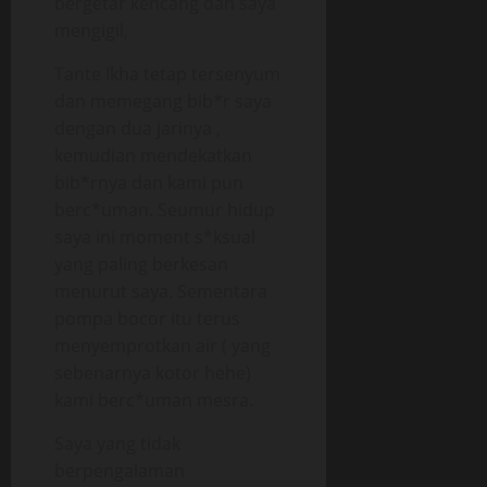
bergetar kencang dan saya
mengigil,
Tante Ikha tetap tersenyum
dan memegang bib*r saya
dengan dua jarinya ,
kemudian mendekatkan
bib*rnya dan kami pun
berc*uman. Seumur hidup
saya ini moment s*ksual
yang paling berkesan
menurut saya. Sementara
pompa bocor itu terus
menyemprotkan air ( yang
sebenarnya kotor hehe)
kami berc*uman mesra.
Saya yang tidak
berpengalaman