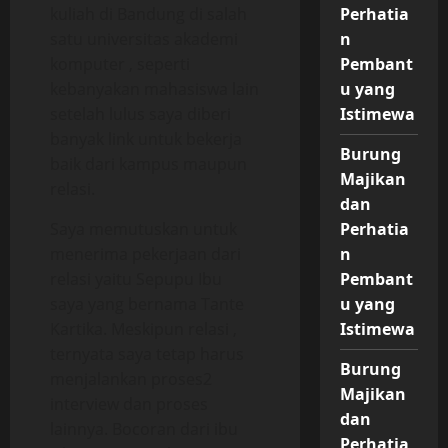
kuliah di Bandung di salah
Perhatia
satu universitas akademi
n
komputer , seperti
Pembant
kebanyakan mahasiswa lain
u yang
setelah lulus saya diberi
Istimewa
banyak link untuk bekerja
Burung
baik dari kampus maupun
Majikan
relasi.
dan
Saya memutuskan untuk
Perhatia
menerima pekerjaan dari
n
relasi yaitu Sepupu Ibu
Pembant
saya yang bernama Tante
u yang
Kartika. Meskipun relasi ,
Istimewa
ternyata saya tetap harus
Burung
menjalankan proses2
Majikan
interview dan proses
dan
lainnya. Bocoran dari ibu
Perhatia