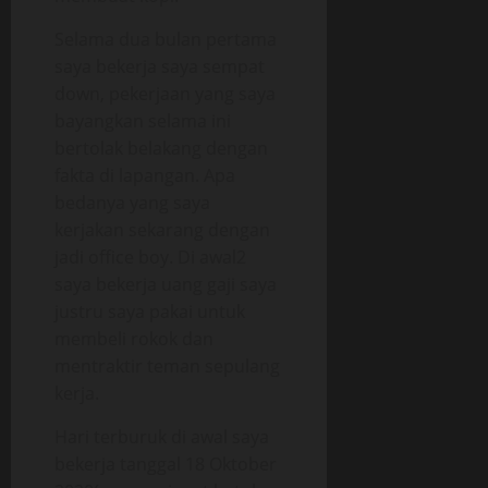
Selama dua bulan pertama
saya bekerja saya sempat
down, pekerjaan yang saya
bayangkan selama ini
bertolak belakang dengan
fakta di lapangan. Apa
bedanya yang saya
kerjakan sekarang dengan
jadi office boy. Di awal2
saya bekerja uang gaji saya
justru saya pakai untuk
membeli rokok dan
mentraktir teman sepulang
kerja.
Hari terburuk di awal saya
bekerja tanggal 18 Oktober