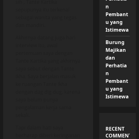
sih , Tante Kartika
n
sepupunya itu terkenal
Pembant
sebagai wanita yang tegas
u yang
dan mandiri.
Istimewa
Akhirnya datang juga hari
Burung
interview itu, awal
Majikan
pertemuan saya dengan
dan
Tante Kartika yang akhirnya
Perhatia
saya sebut dengan Tante
n
Ikha. Saya berjalan masuk
Pembant
ke ruangan Tante Ikha
u yang
dengan dag dig dug, karena
Istimewa
saya belum punya
pengalaman kerja sama
sekali.
Tapi dalam hati saya
RECENT
berharap diberi keringanan
COMMENTS