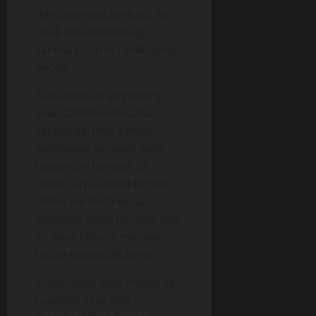
dan otomatis berkas2 itu
tidak bisa dipakai lagi
karena jatuh di tanah yang
becek.
Saya kembali ke gedung
awal sambil kebasahan
karena gerimis sambil
membawa berkas2 yang
belepotan lumpur. Di
benak saya sudah terpikir
untuk berhenti kerja,
memang lebay nih tapi saat
itu saya benar2 merasa
hidup saya tidak berarti.
Waktu saya mau masuk ke
ruangan saya dan