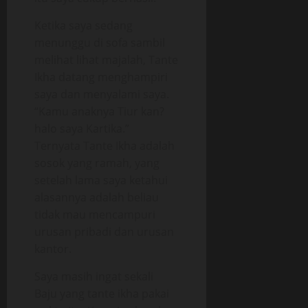
Ketika saya sedang
menunggu di sofa sambil
melihat lihat majalah, Tante
Ikha datang menghampiri
saya dan menyalami saya.
“Kamu anaknya Tiur kan?
halo saya Kartika.”
Ternyata Tante Ikha adalah
sosok yang ramah, yang
setelah lama saya ketahui
alasannya adalah beliau
tidak mau mencampuri
urusan pribadi dan urusan
kantor.
Saya masih ingat sekali
Baju yang tante ikha pakai