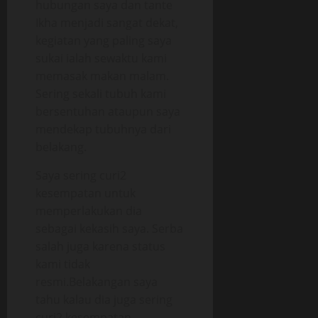
hubungan saya dan tante
Ikha menjadi sangat dekat,
kegiatan yang paling saya
sukai ialah sewaktu kami
memasak makan malam.
Sering sekali tubuh kami
bersentuhan ataupun saya
mendekap tubuhnya dari
belakang.
Saya sering curi2
kesempatan untuk
memperlakukan dia
sebagai kekasih saya. Serba
salah juga karena status
kami tidak
resmi.Belakangan saya
tahu kalau dia juga sering
curi2 kesempatan