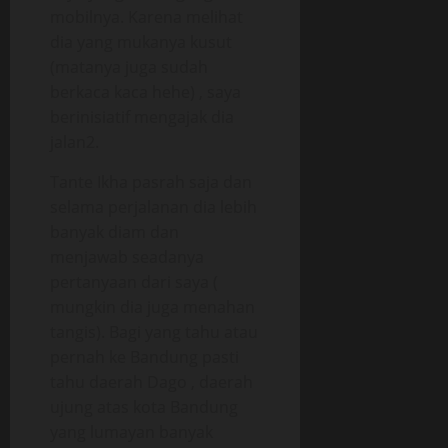
mobilnya. Karena melihat
dia yang mukanya kusut
(matanya juga sudah
berkaca kaca hehe) , saya
berinisiatif mengajak dia
jalan2.
Tante Ikha pasrah saja dan
selama perjalanan dia lebih
banyak diam dan
menjawab seadanya
pertanyaan dari saya (
mungkin dia juga menahan
tangis). Bagi yang tahu atau
pernah ke Bandung pasti
tahu daerah Dago , daerah
ujung atas kota Bandung
yang lumayan banyak