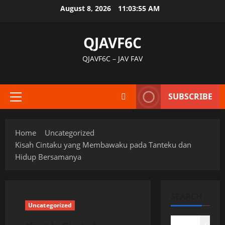
Skip
August 8, 2026
11:03:56 AM
to
content
QJAVF6C
QJAVF6C – JAV FAV
SUBSCRIBE
Primary
Menu
Home
Uncategorized
Kisah Cintaku yang Membawaku pada Tanteku dan
Hidup Bersamanya
SEARCH
Uncategorized