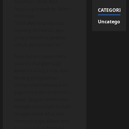
sebentar Tante Ikha
langsung masuk ke dalam
CATEGORIES
interview.
Uncategorize
“Ceritakan kepada saya
tentang diri kamu, apa
yang bisa kamu janjikan
untuk perusahaan ini.”
Saya bener2 speechless
saat itu mungkin juga
karena kurang PeDe dan
kurang pengalaman.
Intinya interview awal itu
gagal total deh (menurut
saya). Singkat cerita saya
mengikuti test lain (bukan
dengan tante Ikha) dan
menurut saya dalam test
itu saya cukup berhasil.