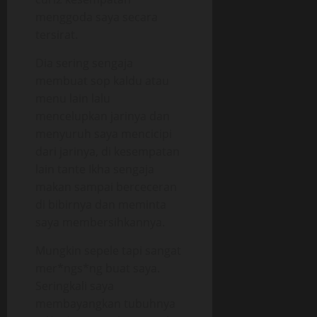
menggoda saya secara
tersirat.
Dia sering sengaja
membuat sop kaldu atau
menu lain lalu
mencelupkan jarinya dan
menyuruh saya mencicipi
dari jarinya, di kesempatan
lain tante Ikha sengaja
makan sampai berceceran
di bibirnya dan meminta
saya membersihkannya.
Mungkin sepele tapi sangat
mer*ngs*ng buat saya.
Seringkali saya
membayangkan tubuhnya