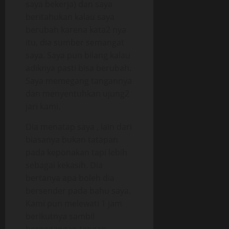
saya bekerja) dan saya
beritahukan kalau saya
berubah karena kata2 nya
itu, dia sumber semangat
saya. Saya pun bilang kalau
adiknya pasti bisa berubah.
Saya memegang tangannya
dan menyentuhkan ujung2
jari kami.
Dia menatap saya , lain dari
biasanya bukan tatapan
pada keponakan tapi lebih
sebagai kekasih. Dia
bertanya apa boleh dia
bersender pada bahu saya.
Kami pun melewati 1 jam
berikutnya sambil