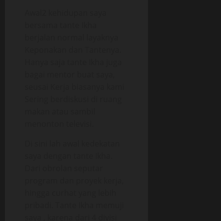
Awal2 kehidupan saya
bersama tante Ikha
berjalan normal layaknya
Keponakan dan Tantenya.
Hanya saja tante Ikha juga
bagai mentor buat saya,
seusai Kerja biasanya kami
Sering berdiskusi di ruang
makan atau sambil
menonton televisi.
Di sini lah awal kedekatan
saya dengan tante Ikha.
Dari obrolan seputar
program dan proyek kerja,
hingga curhat yang lebih
pribadi. Tante Ikha memuji
saya , karena dari 4 divisi