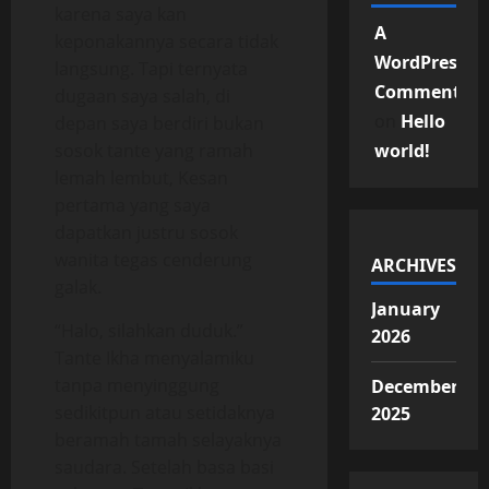
karena saya kan
A
keponakannya secara tidak
WordPress
langsung. Tapi ternyata
Commenter
dugaan saya salah, di
on
Hello
depan saya berdiri bukan
sosok tante yang ramah
world!
lemah lembut, Kesan
pertama yang saya
dapatkan justru sosok
wanita tegas cenderung
ARCHIVES
galak.
January
“Halo, silahkan duduk.”
2026
Tante Ikha menyalamiku
tanpa menyinggung
December
sedikitpun atau setidaknya
2025
beramah tamah selayaknya
saudara. Setelah basa basi