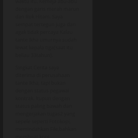
waktu itu. Kemeja abu-abu
dengan garis merah marun
dan Rok Hitam. Saya
sempat tertegun juga dan
agak tidak percaya Kalau
tante Ikha umurnya sudah
lewat kepala tiga(saat itu
beliau 33tahun).
Singkat Cerita saya
diterima di perusahaan
tante Ikha, tapi bukan
dengan status pegawai
kontrak. Itupun dengan
status paling bawah dan
mengerjakan tugas2 yang
sepele seperti Fotokopi,
memindahkan File,bahkan
membuat kopi.