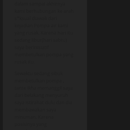
dalam sampai akhirnya
kami berhubungan ke arah
s*ksual diawali dari
kejadian Pompa air kami
yang rusak. Karena hari itu
sedang libur(hari sabtu)
saya berinisiatif
membetulkan pompa yang
rusak itu.
Sewaktu sedang sibuk
membetulkan pompa ,
tante Ikha memanggil saya
dari belakang menyuruh
saya istirahat dulu dan dia
membawakan saya
minuman. Karena
posisinya yang