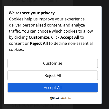
besi haha). Secara naluri
saya memegang pinggang
tante Ikha dan tangan kiri
We respect your privacy
saya mulai mer*mas
Cookies help us improve your experience,
Pay*daranya secara
deliver personalized content, and analyze
lembut.
traffic. You can choose which cookies to allow
by clicking
Customize
. Click
Accept All
to
Kira2 lima menit ( mungkin)
consent or
Reject All
to decline non-essential
kami berc*mbu, dan tante
cookies.
Ikha memegang tangan
saya yang sedang mer*mas
Customize
pay*daranya. Dia
menurunkan tangan saya
Reject All
dan menatap saya.
Tatapannya seakan dia
Accept All
ingin bilang kalau dia mau
tapi tidak boleh.
Powered by
Saya pun menurutinya dan