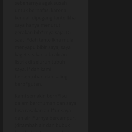
sebenarnya agak susah
untuk bernafas, karena
kendali dipegang tante Ikha
saya hanya menuruti
gerakan bib*rnya saja. Di
saat l*dah tante Ikha mulai
menyapu bibir saya, saya
kaget seakan ada aliran
listrik di seluruh tubuh
saya, l*dah kami
bersentuhan dan saling
berp*gutan.
Kami semakin bern*fsu
dalam berc*uman dan saya
bisa rasakan air l*ur saya
dan air l*urnya bercampur.
(ditambah air dan bubuk