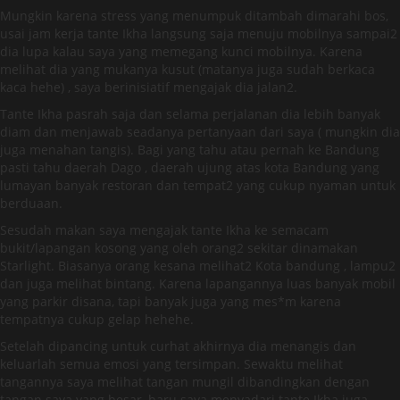
Mungkin karena stress yang menumpuk ditambah dimarahi bos,
usai jam kerja tante Ikha langsung saja menuju mobilnya sampai2
dia lupa kalau saya yang memegang kunci mobilnya. Karena
melihat dia yang mukanya kusut (matanya juga sudah berkaca
kaca hehe) , saya berinisiatif mengajak dia jalan2.
Tante Ikha pasrah saja dan selama perjalanan dia lebih banyak
diam dan menjawab seadanya pertanyaan dari saya ( mungkin dia
juga menahan tangis). Bagi yang tahu atau pernah ke Bandung
pasti tahu daerah Dago , daerah ujung atas kota Bandung yang
lumayan banyak restoran dan tempat2 yang cukup nyaman untuk
berduaan.
Sesudah makan saya mengajak tante Ikha ke semacam
bukit/lapangan kosong yang oleh orang2 sekitar dinamakan
Starlight. Biasanya orang kesana melihat2 Kota bandung , lampu2
dan juga melihat bintang. Karena lapangannya luas banyak mobil
yang parkir disana, tapi banyak juga yang mes*m karena
tempatnya cukup gelap hehehe.
Setelah dipancing untuk curhat akhirnya dia menangis dan
keluarlah semua emosi yang tersimpan. Sewaktu melihat
tangannya saya melihat tangan mungil dibandingkan dengan
tangan saya yang besar, baru saya menyadari tante Ikha juga