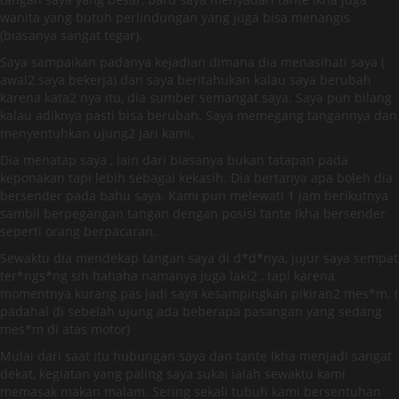
wanita yang butuh perlindungan yang juga bisa menangis
(biasanya sangat tegar).
Saya sampaikan padanya kejadian dimana dia menasihati saya (
awal2 saya bekerja) dan saya beritahukan kalau saya berubah
karena kata2 nya itu, dia sumber semangat saya. Saya pun bilang
kalau adiknya pasti bisa berubah. Saya memegang tangannya dan
menyentuhkan ujung2 jari kami.
Dia menatap saya , lain dari biasanya bukan tatapan pada
keponakan tapi lebih sebagai kekasih. Dia bertanya apa boleh dia
bersender pada bahu saya. Kami pun melewati 1 jam berikutnya
sambil berpegangan tangan dengan posisi tante Ikha bersender
seperti orang berpacaran.
Sewaktu dia mendekap tangan saya di d*d*nya, jujur saya sempat
ter*ngs*ng sih hahaha namanya juga laki2 , tapi karena
momentnya kurang pas jadi saya kesampingkan pikiran2 mes*m. (
padahal di sebelah ujung ada beberapa pasangan yang sedang
mes*m di atas motor)
Mulai dari saat itu hubungan saya dan tante Ikha menjadi sangat
dekat, kegiatan yang paling saya sukai ialah sewaktu kami
memasak makan malam. Sering sekali tubuh kami bersentuhan