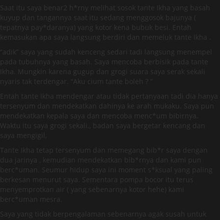
Saat itu saya benar2 h*rny melihat sosok tante Ikha yang basah
kuyup dan tangannya saat itu sedang menggosok bajunya (
tepatnya pay*daranya) yang kotor kena bubuk besi. Entah
kemasukan apa saya langsung berdiri dan memeluk tante Ikha .
“adik” saya yang sudah kenceng sedari tadi langsung menempel
pada tubuhnya yang basah. Saya mencoba berbisik pada tante
Ikha. Mungkin karena gugup dan grogi suara saya serak sekali
nyaris tak terdengar. “Aku cium tante boleh ? ”
Entah tante Ikha mendengar atau tidak pertanyaan tadi dia hanya
tersenyum dan mendekatkan dahinya ke arah mukaku. Saya pun
mendekatkan kepala saya dan mencoba menc*um bibirnya.
Waktu itu saya grogi sekali., badan saya bergetar kencang dan
saya mengigil,
Tante Ikha tetap tersenyum dan memegang bib*r saya dengan
dua jarinya , kemudian mendekatkan bib*rnya dan kami pun
berc*uman. Seumur hidup saya ini moment s*ksual yang paling
berkesan menurut saya. Sementara pompa bocor itu terus
menyemprotkan air ( yang sebenarnya kotor hehe) kami
berc*uman mesra.
Saya yang tidak berpengalaman sebenarnya agak susah untuk