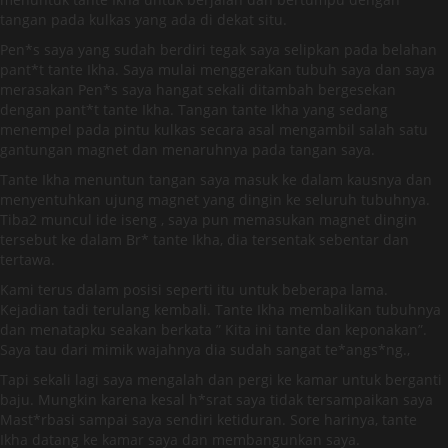
tangan pada kulkas yang ada di dekat situ.
Pen*s saya yang sudah berdiri tegak saya selipkan pada belahan
pant*t tante Ikha. Saya mulai menggerakan tubuh saya dan saya
merasakan Pen*s saya hangat sekali ditambah bergesekan
dengan pant*t tante Ikha. Tangan tante Ikha yang sedang
menempel pada pintu kulkas secara asal mengambil salah satu
gantungan magnet dan menaruhnya pada tangan saya.
Tante Ikha menuntun tangan saya masuk ke dalam kausnya dan
menyentuhkan ujung magnet yang dingin ke seluruh tubuhnya.
Tiba2 muncul ide iseng , saya pun memasukan magnet dingin
tersebut ke dalam Br* tante Ikha, dia tersentak sebentar dan
tertawa.
Kami terus dalam posisi seperti itu untuk beberapa lama.
Kejadian tadi terulang kembali. Tante Ikha membalikan tubuhnya
dan menatapku seakan berkata ” Kita ini tante dan keponakan”.
Saya tau dari mimik wajahnya dia sudah sangat te*angs*ng.,
Tapi sekali lagi saya mengalah dan pergi ke kamar untuk berganti
baju. Mungkin karena kesal h*srat saya tidak tersampaikan saya
Mast*rbasi sampai saya sendiri ketiduran. Sore harinya, tante
Ikha datang ke kamar saya dan membangunkan saya.