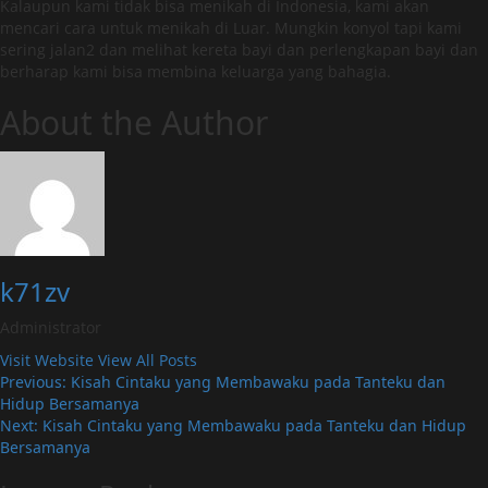
Kalaupun kami tidak bisa menikah di Indonesia, kami akan
mencari cara untuk menikah di Luar. Mungkin konyol tapi kami
sering jalan2 dan melihat kereta bayi dan perlengkapan bayi dan
berharap kami bisa membina keluarga yang bahagia.
About the Author
k71zv
Administrator
Visit Website
View All Posts
Post
Previous:
Kisah Cintaku yang Membawaku pada Tanteku dan
Hidup Bersamanya
navigation
Next:
Kisah Cintaku yang Membawaku pada Tanteku dan Hidup
Bersamanya