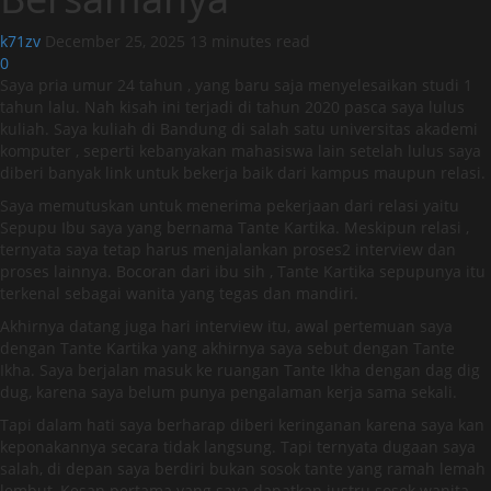
k71zv
December 25, 2025
13 minutes read
0
Saya pria umur 24 tahun , yang baru saja menyelesaikan studi 1
tahun lalu. Nah kisah ini terjadi di tahun 2020 pasca saya lulus
kuliah. Saya kuliah di Bandung di salah satu universitas akademi
komputer , seperti kebanyakan mahasiswa lain setelah lulus saya
diberi banyak link untuk bekerja baik dari kampus maupun relasi.
Saya memutuskan untuk menerima pekerjaan dari relasi yaitu
Sepupu Ibu saya yang bernama Tante Kartika. Meskipun relasi ,
ternyata saya tetap harus menjalankan proses2 interview dan
proses lainnya. Bocoran dari ibu sih , Tante Kartika sepupunya itu
terkenal sebagai wanita yang tegas dan mandiri.
Akhirnya datang juga hari interview itu, awal pertemuan saya
dengan Tante Kartika yang akhirnya saya sebut dengan Tante
Ikha. Saya berjalan masuk ke ruangan Tante Ikha dengan dag dig
dug, karena saya belum punya pengalaman kerja sama sekali.
Tapi dalam hati saya berharap diberi keringanan karena saya kan
keponakannya secara tidak langsung. Tapi ternyata dugaan saya
salah, di depan saya berdiri bukan sosok tante yang ramah lemah
lembut, Kesan pertama yang saya dapatkan justru sosok wanita