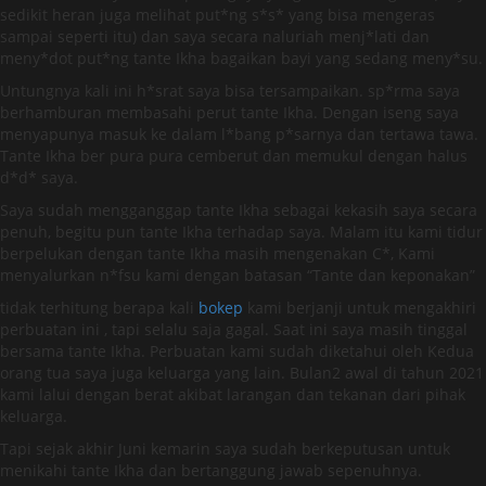
sedikit heran juga melihat put*ng s*s* yang bisa mengeras
sampai seperti itu) dan saya secara naluriah menj*lati dan
meny*dot put*ng tante Ikha bagaikan bayi yang sedang meny*su.
Untungnya kali ini h*srat saya bisa tersampaikan. sp*rma saya
berhamburan membasahi perut tante Ikha. Dengan iseng saya
menyapunya masuk ke dalam l*bang p*sarnya dan tertawa tawa.
Tante Ikha ber pura pura cemberut dan memukul dengan halus
d*d* saya.
Saya sudah mengganggap tante Ikha sebagai kekasih saya secara
penuh, begitu pun tante Ikha terhadap saya. Malam itu kami tidur
berpelukan dengan tante Ikha masih mengenakan C*, Kami
menyalurkan n*fsu kami dengan batasan “Tante dan keponakan”
tidak terhitung berapa kali
bokep
kami berjanji untuk mengakhiri
perbuatan ini , tapi selalu saja gagal. Saat ini saya masih tinggal
bersama tante Ikha. Perbuatan kami sudah diketahui oleh Kedua
orang tua saya juga keluarga yang lain. Bulan2 awal di tahun 2021
kami lalui dengan berat akibat larangan dan tekanan dari pihak
keluarga.
Tapi sejak akhir Juni kemarin saya sudah berkeputusan untuk
menikahi tante Ikha dan bertanggung jawab sepenuhnya.