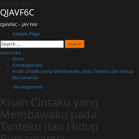
Skip
August 8, 2026
to
QJAVF6C
content
QJAVF6C – JAV FAV
Primary
Sample Page
Menu
Search
for:
Subscribe
Home
Uncategorized
Kisah Cintaku yang Membawaku pada Tanteku dan Hidup
Bersamanya
Uncategorized
Kisah Cintaku yang
Membawaku pada
Tanteku dan Hidup
Bersamanya