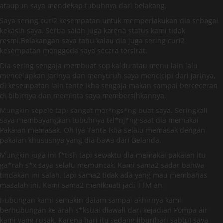
ataupun saya mendekap tubuhnya dari belakang.
Saya sering curi2 kesempatan untuk memperlakukan dia sebagai
kekasih saya. Serba salah juga karena status kami tidak
resmi.Belakangan saya tahu kalau dia juga sering curi2
kesempatan menggoda saya secara tersirat.
Dia sering sengaja membuat sop kaldu atau menu lain lalu
mencelupkan jarinya dan menyuruh saya mencicipi dari jarinya,
di kesempatan lain tante Ikha sengaja makan sampai berceceran
di bibirnya dan meminta saya membersihkannya.
Mungkin sepele tapi sangat mer*ngs*ng buat saya. Seringkali
saya membayangkan tubuhnya tel*nj*ng saat dia memakai
Pakaian memasak. Oh iya Tante Ikha selalu memasak dengan
pakaian khususnya yang dia bawa dari Belanda.
Mungkin juga ini f*tish tapi sewaktu dia memakai pakaian itu
ga*rah s*x saya selalu memuncak. Kami sama2 sadar bahwa
tindakan ini salah, tapi sama2 tidak ada yang mau membahas
masalah ini. Kami sama2 menikmati jadi TTM an.
Hubungan kami semakin dalam sampai akhirnya kami
berhubungan ke arah s*ksual diawali dari kejadian Pompa air
kami yang rusak. Karena hari itu sedang libur(hari sabtu) saya