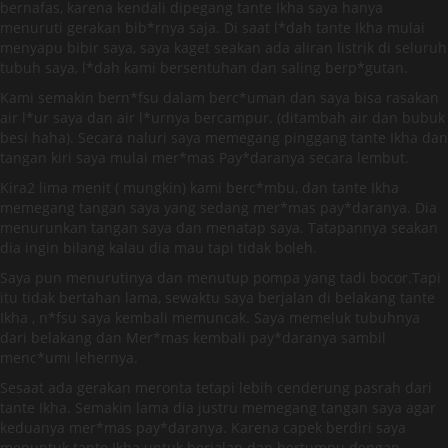
bernafas, karena kendali dipegang tante Ikha saya hanya
menuruti gerakan bib*rnya saja. Di saat l*dah tante Ikha mulai
menyapu bibir saya, saya kaget seakan ada aliran listrik di seluruh
tubuh saya, l*dah kami bersentuhan dan saling berp*gutan.
Kami semakin bern*fsu dalam berc*uman dan saya bisa rasakan
air l*ur saya dan air l*urnya bercampur. (ditambah air dan bubuk
besi haha). Secara naluri saya memegang pinggang tante Ikha dan
tangan kiri saya mulai mer*mas Pay*daranya secara lembut.
Kira2 lima menit ( mungkin) kami berc*mbu, dan tante Ikha
memegang tangan saya yang sedang mer*mas pay*daranya. Dia
menurunkan tangan saya dan menatap saya. Tatapannya seakan
dia ingin bilang kalau dia mau tapi tidak boleh.
Saya pun menurutinya dan menutup pompa yang tadi bocor.Tapi
itu tidak bertahan lama, sewaktu saya berjalan di belakang tante
Ikha , n*fsu saya kembali memuncak. Saya memeluk tubuhnya
dari belakang dan Mer*mas kembali pay*daranya sambil
menc*umi lehernya.
Sesaat ada gerakan meronta tetapi lebih cenderung pasrah dari
tante Ikha. Semakin lama dia justru memegang tangan saya agar
keduanya mer*mas pay*daranya. Karena capek berdiri saya
menuntuk tante Ikha untuk berjalan dan bertumpu dengan