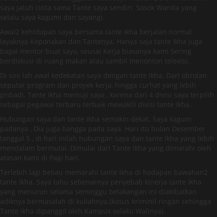
saya jatuh cinta sama Tante saya sendiri. Sosok Wanita yang
selalu saya kagumi dan sayangi.
Awal2 kehidupan saya bersama tante Ikha berjalan normal
layaknya Keponakan dan Tantenya. Hanya saja tante Ikha juga
bagai mentor buat saya, seusai Kerja biasanya kami Sering
berdiskusi di ruang makan atau sambil menonton televisi.
Di sini lah awal kedekatan saya dengan tante Ikha. Dari obrolan
seputar program dan proyek kerja, hingga curhat yang lebih
pribadi. Tante Ikha memuji saya , karena dari 4 divisi saya terpilih
sebagai pegawai terbaru terbaik mewakili divisi tante Ikha.
Hubungan saya dan tante Ikha semakin dekat. Saya kagum
padanya , Dia juga bangga pada saya. Hari itu bulan Desember
tanggal 5 , di hari inilah hubungan saya dan tante Ikha yang lebih
mendalam bermulai. Dimulai dari Tante Ikha yang dimarahi oleh
atasan kami di Pagi hari,
Terlebih lagi beliau memarahi tante Ikha di hadapan bawahan2
tante Ikha. Saya tahu sebenarnya penyebab kinerja tante Ikha
yang menurun selama seminggu belakangan ini diakibatkan
adiknya bermasalah di kuliahnya.(kasus kriminil ringan sehingga
Tante Ikha dipanggil oleh Kampus selaku Walinya).