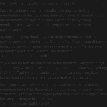
berinisiatif membetulkan pompa yang rusak itu.
Sewaktu sedang sibuk membetulkan pompa , tante Ikha
memanggil saya dari belakang menyuruh saya istirahat dulu dan
dia membawakan saya minuman. Karena posisinya yang
membungkuk saya secara tidak sengaja melihat b*lahan
pay*daranya.,
Apalagi kaus yang dipakainya cukup tipis membuat lekukan
pay*daranya semakin terlihat. Otomatis “adik” saya yang di bawah
langsung meraung-raung.Tapi saya menahan diri. Merasa saya
menatapnya terus muka tante Ikha memerah.
” Ngeliatin apaan sih daritadi?”
saya cuma tersenyum dan balik badan membetulkan pompa lagi.
(sebenarnya waktu itu saya takut juga ketahuan kalau saya sedang
ON hehe). Tapi ternyata sambungan pipa yang saya kerjakan
kurang kuat sehingga airnya justru menghambur keluar.
Saya yang secara reflek menghindar, tapi justru air itu malah
mengenai tante Ikha. Bajunya yang putih langsung basah kuyup
serta kotor. ( karena sambungan pompanya lepas, sehingga airnya
bercampur dengan bubuk besi ) .
” Aduh baju tante jadi kotor nih ..”