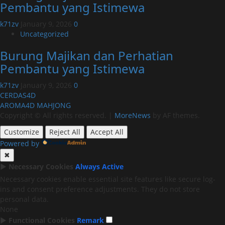
Pembantu yang Istimewa
k71zv
January 9, 2026
0
Uncategorized
Burung Majikan dan Perhatian
Pembantu yang Istimewa
k71zv
January 9, 2026
0
CERDAS4D
AROMA4D
MAHJONG
Copyright © All rights reserved.
|
MoreNews
by AF themes.
Customize
Reject All
Accept All
Powered by
✖
►
Necessary Cookies
Always Active
Necessary cookies enable essential site features like secure log-
ins and consent preference adjustments. They do not store
personal data.
None
►
Functional Cookies
Remark