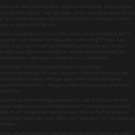
Di sini lah kami berjanji kalau kejadian tadi adalah yang pertama
dan terakhir kalinya. Tapi apa daya , posisi saya yang tanpa cel*na
d*lam ( bekas kegiatan tadi siang haha) justru membuat momen
janji ini jadi bullshit belaka.
Ujung-ujungnya justru tante Ikha sendiri yang memegang pen*s
saya dari luar selimut kemudian dia mulai meng*c*knya. Saya
yang langsung ter*ngs*ng memegang pipinya dengan kedua
tangan saya dan mulai mengelus seluruh mukanya sambil jari
jempol kanan saya saya masukan ke mulut tante Ikha.
Suara Bibir tante Ikha mengh*sap jari saya sangat
membangkitkan ga*rah saya. saya pun memeluk tubuhnya dan
mendekapnya masuk sehingga posisi kami sama2 terbaring
penuh di tempat tidur. Mungkin akibat janji palsu yang barusan
kami buat ,
Saya hanya berani menggesekan pen*s saya di p*ha tante Ikha,
tetapi tangan saya sudah bergerilya mel*cuti pakaian atas tante
Ikha. Inilah pengalaman pertama saya melihat Pay*dara wanita
lain bulat2 selain ibu saya.( selain pay*dara artis2 b*kep tentunya
hehehe.)
Tante Ikha menyodorkan put*ngnya yang sudah mengeras ( saya