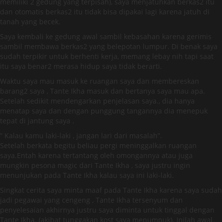
memiliki 2 gedung yang terpisah), saya menjatuhkan berkas2 itu
dan otomatis berkas2 itu tidak bisa dipakai lagi karena jatuh di
tanah yang becek.
Saya kembali ke gedung awal sambil kebasahan karena gerimis
sambil membawa berkas2 yang belepotan lumpur. Di benak saya
sudah terpikir untuk berhenti kerja, memang lebay nih tapi saat
itu saya benar2 merasa hidup saya tidak berarti.
Waktu saya mau masuk ke ruangan saya dan membereskan
barang2 saya , Tante Ikha masuk dan bertanya saya mau apa.
Setelah sedikit mendengarkan penjelasan saya., dia hanya
menatap saya dan dengan punggung tangannya dia menepuk
tepat di jantung saya .
” Kalau kamu laki-laki , jangan lari dari masalah”.
Setelah berkata begitu beliau pergi meninggalkan ruangan
saya.Entah karena tertantang oleh omongannya atau juga
mungkin pesona magic dari Tante Ikha , saya justru ingin
menunjukan pada Tante Ikha kalau saya ini laki-laki.
Singkat cerita saya minta maaf pada Tante Ikha karena saya sudah
jadi pegawai yang cengeng , Tante Ikha tersenyum dan
penyelesaian akhirnya justru saya diminta untuk tinggal dengan
Tante Ikha. (akibat tunggakan kost saya menumpuk). Inilah awal