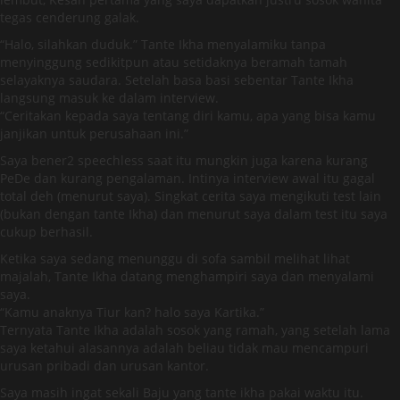
tegas cenderung galak.
“Halo, silahkan duduk.” Tante Ikha menyalamiku tanpa
menyinggung sedikitpun atau setidaknya beramah tamah
selayaknya saudara. Setelah basa basi sebentar Tante Ikha
langsung masuk ke dalam interview.
“Ceritakan kepada saya tentang diri kamu, apa yang bisa kamu
janjikan untuk perusahaan ini.”
Saya bener2 speechless saat itu mungkin juga karena kurang
PeDe dan kurang pengalaman. Intinya interview awal itu gagal
total deh (menurut saya). Singkat cerita saya mengikuti test lain
(bukan dengan tante Ikha) dan menurut saya dalam test itu saya
cukup berhasil.
Ketika saya sedang menunggu di sofa sambil melihat lihat
majalah, Tante Ikha datang menghampiri saya dan menyalami
saya.
“Kamu anaknya Tiur kan? halo saya Kartika.”
Ternyata Tante Ikha adalah sosok yang ramah, yang setelah lama
saya ketahui alasannya adalah beliau tidak mau mencampuri
urusan pribadi dan urusan kantor.
Saya masih ingat sekali Baju yang tante ikha pakai waktu itu.