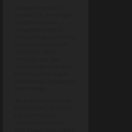
Goyangan kepala Ira
semakin l*ar, dan dengan
tangan kirinya Iwan
mengangkat muka Ira
keatas sehingga posisi bibir
Ira sangat dekat dengan
mulut Iwan. Tanpa
menunggu lagi, Iwan
mel*mat bibir Ira dengan
bern*fsunya dan Irapun
membalasnya dengan tidak
kalah b*asnya.
Aku angkat kedua kaki Ira
keatas p*haku, kemudian
kaki kanannya aku
sandarkan disandaran
sofa. Dengan posisi seperti