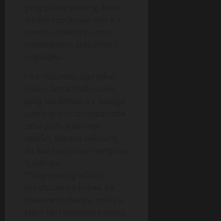
yang paling penting disini
adalah keputusan dari Ira
sendiri, apakah Ira mau
mencobanya atau tidak “,
ungkapku.
” Ira mau mas, tapi takut
makin bertambah orang
yang tau bahwa Ira sebagai
seorang istri ternyata tidak
setia pada suaminya
sendiri, dimana sekarang
ini ‘kan hanya mas yang tau
“, ujarnya.
“Yang penting adalah
keputusan Ira bahwa Ira
mau mencobanya, soal Ira
takut bertambahnya orang