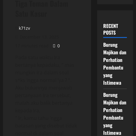
Tiga Teman Dalam
Satu Kasur
RECENT
k71zv
POSTS
December 13, 2025
Burung
17 minutes read
0
Majikan dan
Pada satu waktu Ira
Perhatian
bertanya kepadaku, ” mas
Pembantu
mungkin Ira dalam soal
yang
s*ks ‘ngga normal ‘ya ? “.
Istimewa
Aku bukannya menjawab
Burung
pertanyaan Ira tersebut,
Majikan dan
malah aku balik bertanya
Perhatian
kepada Ira,
Pembantu
” Ir, kamu tahu ‘ngga
yang
batasan yang disebut tidak
Istimewa
normal di dalam soal