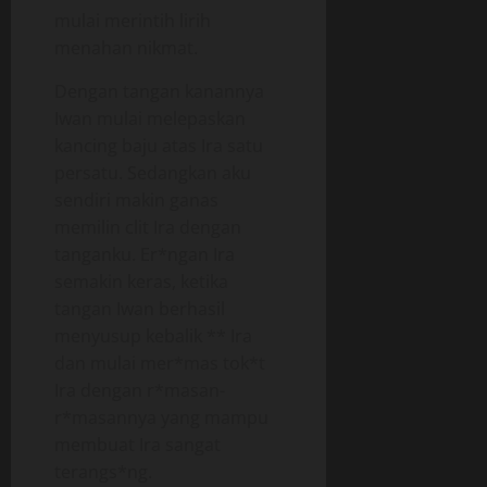
mulai merintih lirih
menahan nikmat.
Dengan tangan kanannya
Iwan mulai melepaskan
kancing baju atas Ira satu
persatu. Sedangkan aku
sendiri makin ganas
memilin clit Ira dengan
tanganku. Er*ngan Ira
semakin keras, ketika
tangan Iwan berhasil
menyusup kebalik ** Ira
dan mulai mer*mas tok*t
Ira dengan r*masan-
r*masannya yang mampu
membuat Ira sangat
terangs*ng.