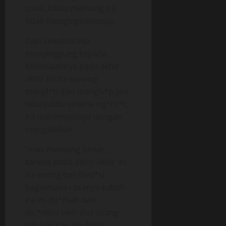
tolak, kalau memang Ira
tidak menginginkannya.
Tapi sewaktu aku
menyinggung kepada
kebiasaannya pada akhir-
akhir ini Ira senang
menjil*ti dan mengis*p jari
telunjukku selama ng*nt*t,
Ira menimpalinya dengan
mengatakan
“mas memang benar,
karena pada akhir-akhir ini
Ira sering ber-fant*si
bagaimana rasanya tubuh
Ira ini dij*mah dan
dic*mbu oleh dua orang
laki-laki dan Ira dapat