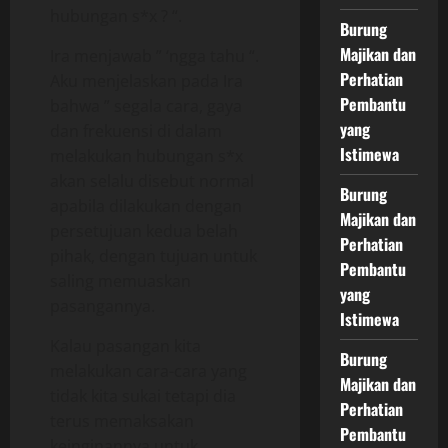
hubungan s*x ? “.
Burung
Majikan dan
Ira menjawab ” ‘ngga tahu “.
Perhatian
Aku menjelaskan pada Ira
Pembantu
bahwa ” segala cara, gaya
yang
dan frekuensi di dalam
Istimewa
melakukan hubungan s*x
akan selalu disebut normal
Burung
apabila dilakukan dengan
Majikan dan
persetujuan kedua belah
Perhatian
pihak, dengan tujuan untuk
Pembantu
saling memuaskan
yang
pasangannya.
Istimewa
Kalau pasangan kita
Burung
melakukan cara-cara yang
Majikan dan
tidak kita sukai tetapi dia
Perhatian
terus memaksakan
Pembantu
keinginannya untuk