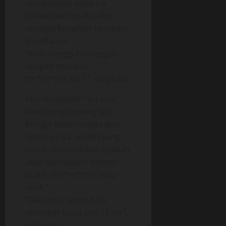
mengatakan pada Ira
bahwa hari ini aku akan
memperkenalkan temanku
kepadanya.
“mas, sungguh-sungguh
dengan rencana ‘
thr*es*me’ itu ? “, tanya Ira.
Aku menjawab ” itu soal
nanti yang penting kita
bertiga ketemu dulu dan
tentunya Ira sendiri yang
harus memutuskan apakah
akan dilanjutkan dengan
acara ‘ thr*es*me ‘ atau
tidak “.
“Oke, mas, jemput Ira
ditempat biasa jam 11 ‘ya “,
pinta Ira.