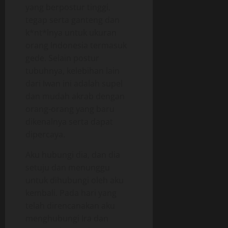
yang berpostur tinggi,
tegap serta ganteng dan
k*nt*lnya untuk ukuran
orang Indonesia termasuk
gede. Selain postur
tubuhnya, kelebihan lain
dari Iwan ini adalah supel
dan mudah akrab dengan
orang-orang yang baru
dikenalnya serta dapat
dipercaya.
Aku hubungi dia, dan dia
setuju dan menunggu
untuk dihubungi oleh aku
kembali. Pada hari yang
telah direncanakan aku
menghubungi Ira dan