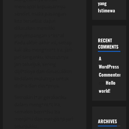
yang
mencapai kepuasannya
Istimewa
sendiri, maka pasangan
kita tersebut dapat
dikatakan memiliki
penyimpangan s*ks*al.
RECENT
Pada akhir-akhir ini, setiap
COMMENTS
kali aku meng*nt*t Ira, jari-
jari tanganku, khususnya
A
jari telunjuk, sering
WordPress
dijil*tinya dan dimasukkan
Commenter
kedalam mulutnya untuk
Hello
on
dijil*ti dan diis*pnya.
world!
Semakin l*ar gerakanku
dalam meng*nt*t Ira,
semakin bern*fsu Ira
menjil*ti dan mengis*p jari
ARCHIVES
telunjukku.