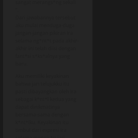
sangat merangs*ng sekali
“.
Dari jawabannya tersebut
aku mulai menduga-duga
jangan-jangan pikiran Ira
selama ng*nt*t pada akhir-
akhir ini telah diisi dengan
fant*si s*ks*alnya yang
baru.
Aku memiliki keyakinan
bahwa jari telujukku itu
pasti dibayangkan oleh Ira
sebagai k*nt*l kedua yang
dapat dinikmatinya
bersama-sama dengan
k*nt*lku. Keyakinan itu
timbul dari expresi Ira
selama mengis*p jari