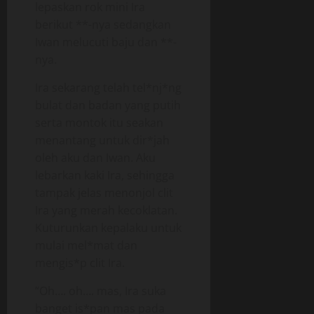
lepaskan rok mini Ira
berikut **-nya sedangkan
Iwan melucuti baju dan **-
nya.
Ira sekarang telah tel*nj*ng
bulat dan badan yang putih
serta montok itu seakan
menantang untuk dir*jah
oleh aku dan Iwan. Aku
lebarkan kaki Ira, sehingga
tampak jelas menonjol clit
Ira yang merah kecoklatan.
Kuturunkan kepalaku untuk
mulai mel*mat dan
mengis*p clit Ira.
“Oh…. oh…. mas, Ira suka
banget is*pan mas pada