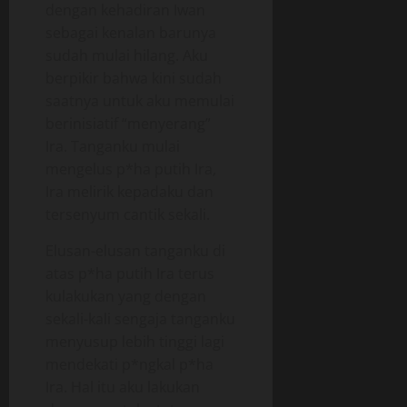
dengan kehadiran Iwan
sebagai kenalan barunya
sudah mulai hilang. Aku
berpikir bahwa kini sudah
saatnya untuk aku memulai
berinisiatif “menyerang”
Ira. Tanganku mulai
mengelus p*ha putih Ira,
Ira melirik kepadaku dan
tersenyum cantik sekali.
Elusan-elusan tanganku di
atas p*ha putih Ira terus
kulakukan yang dengan
sekali-kali sengaja tanganku
menyusup lebih tinggi lagi
mendekati p*ngkal p*ha
Ira. Hal itu aku lakukan