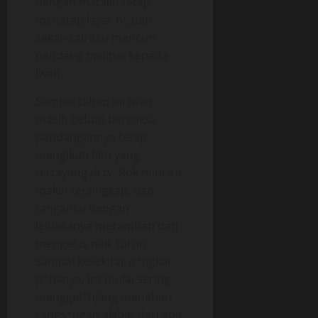
dengan mataku tetap
menatap layar tv, dan
sekali-kali aku mencuri
pandang melihat kepada
Iwan.
Sampai tahap ini Iwan
masih belum bereaksi,
pandangannya tetap
mengikuti film yang
tertayang di tv. Rok mini Ira
makin tersingkap, dan
tanganku dengan
leluasanya merambah dan
mengelus naik turun
sampai kesekitar p*ngkal
p*hanya, Ira mulai sering
menggel*njang menahan
rangs*ngan akibat dari apa