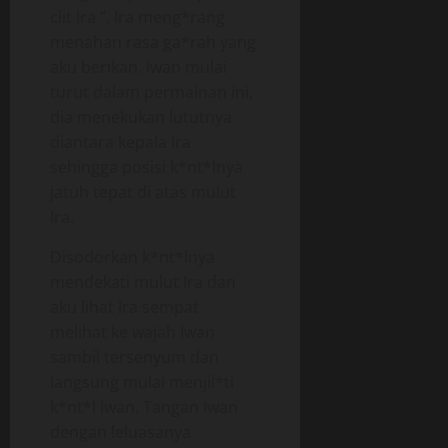
clit Ira “, Ira meng*rang
menahan rasa ga*rah yang
aku berikan. Iwan mulai
turut dalam permainan ini,
dia menekukan lututnya
diantara kepala Ira
sehingga posisi k*nt*lnya
jatuh tepat di atas mulut
Ira.
Disodorkan k*nt*lnya
mendekati mulut Ira dan
aku lihat Ira sempat
melihat ke wajah Iwan
sambil tersenyum dan
langsung mulai menjil*ti
k*nt*l Iwan. Tangan Iwan
dengan leluasanya