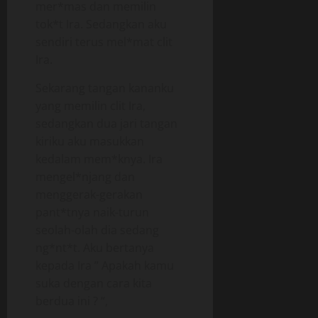
mer*mas dan memilin
tok*t Ira. Sedangkan aku
sendiri terus mel*mat clit
Ira.
Sekarang tangan kananku
yang memilin clit Ira,
sedangkan dua jari tangan
kiriku aku masukkan
kedalam mem*knya. Ira
mengel*njang dan
menggerak-gerakan
pant*tnya naik-turun
seolah-olah dia sedang
ng*nt*t. Aku bertanya
kepada Ira ” Apakah kamu
suka dengan cara kita
berdua ini ? “,