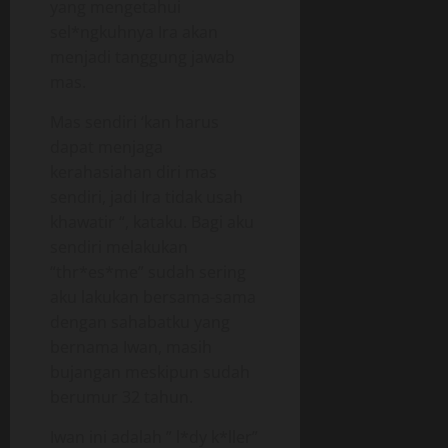
yang mengetahui
sel*ngkuhnya Ira akan
menjadi tanggung jawab
mas.
Mas sendiri ‘kan harus
dapat menjaga
kerahasiahan diri mas
sendiri, jadi Ira tidak usah
khawatir “, kataku. Bagi aku
sendiri melakukan
“thr*es*me” sudah sering
aku lakukan bersama-sama
dengan sahabatku yang
bernama Iwan, masih
bujangan meskipun sudah
berumur 32 tahun.
Iwan ini adalah ” l*dy k*ller”