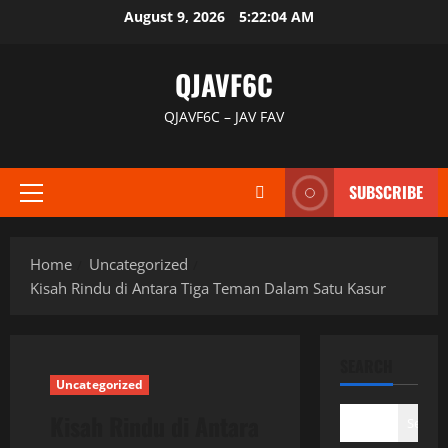
Skip
August 9, 2026
5:22:05 AM
to
content
QJAVF6C
QJAVF6C – JAV FAV
SUBSCRIBE
Primary
Menu
Home
Uncategorized
Kisah Rindu di Antara Tiga Teman Dalam Satu Kasur
SEARCH
Uncategorized
Kisah Rindu di Antara
Search