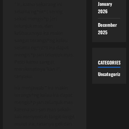
January
” Ir, kamu sekarang ini
2026
selama ng*nt*t sering
sekali mengis*p jari
December
telunjuk mas, dan
2025
kelihatannya Ira makin
sangat terangs*ng kalau
selama ng*nt*t Ira dapat
mengis*p jari telunjuk mas.
Pasti kamu sangat
CATEGORIES
menikmatinya ‘kan ?”,
Uncategorized
tanyaku.
Ira menjawab ” Ira makin
terangs*ng kalau Ira dapat
mengis*p jari telunjuk mas
karena jari-jari mas sekali-
kali menyentuh langit-langit
mulut Ira, rasanya geli dan