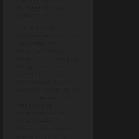
telunjukku. Ira begitu
menikmatinya !.
“Ir, kalau Ira mau
bagaimana kalau kita coba
untuk melakukan
“thr*es*me” dengan
menambah satu orang laki-
laki lagi dalam acara
ng*nt*t kita “, tanyaku. Ira
tersentak kaget dengan
tawaranku, dan sejenak dia
hanya terdiam saja. Aku
mencoba untuk
menjelaskan pada Ira
bahwa tawaran ini
tentunya hanya sebuah
tawaran yang dapat ia