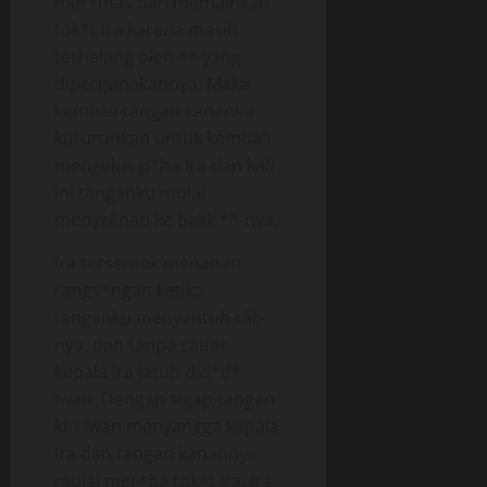
mer*mas dan memainkan
tok*t Ira karena masih
terhalang oleh ** yang
dipergunakannya. Maka
kembali tangan kananku
kuturunkan untuk kembali
mengelus p*ha Ira dan kali
ini tanganku mulai
menyelinap ke balik **-nya.
Ira tersentak menahan
rangs*ngan ketika
tanganku menyentuh clit-
nya, dan tanpa sadar
kepala Ira jatuh did*d*
Iwan. Dengan sigap tangan
kiri Iwan menyangga kepala
Ira dan tangan kanannya
mulai mer*ba tok*t Ira. Ira