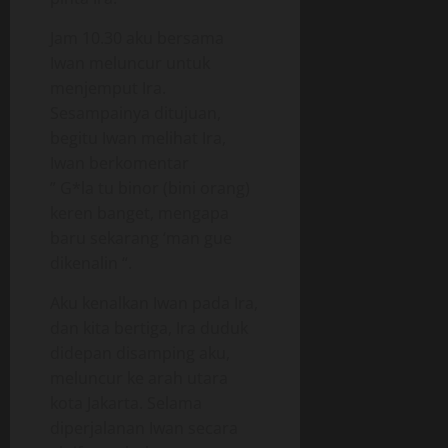
Jam 10.30 aku bersama
Iwan meluncur untuk
menjemput Ira.
Sesampainya ditujuan,
begitu Iwan melihat Ira,
Iwan berkomentar
” G*la tu binor (bini orang)
keren banget, mengapa
baru sekarang ‘man gue
dikenalin “.
Aku kenalkan Iwan pada Ira,
dan kita bertiga, Ira duduk
didepan disamping aku,
meluncur ke arah utara
kota Jakarta. Selama
diperjalanan Iwan secara