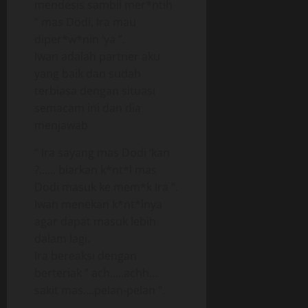
mendesis sambil mer*ntih
” mas Dodi, Ira mau
diper*w*nin ‘ya “.
Iwan adalah partner aku
yang baik dan sudah
terbiasa dengan situasi
semacam ini dan dia
menjawab
” Ira sayang mas Dodi ‘kan
?,….. biarkan k*nt*l mas
Dodi masuk ke mem*k Ira “.
Iwan menekan k*nt*lnya
agar dapat masuk lebih
dalam lagi.
Ira bereaksi dengan
berteriak ” ach…..achh…
sakit mas….pelan-pelan “.