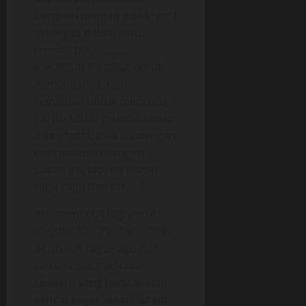
bermain dengan dua k*nt*l
sekaligus dalam satu
tempat tidur ………
meskipun Ira takut untuk
mencobanya, tapi
keinginan untuk mencoba
hal itu selalu muncul setiap
Ira ng*nt*t, baik itu dengan
mas maupun dengan
suami Ira, tapi Ira masih
ragu-ragu dan takut “.
Aku mencoba lagi untuk
meyakinkan Ira , ” memiliki
perasaan ragu-ragu dan
takut untuk mencoba
sesuatu yang baru adalah
sangat wajar sekali, tetapi