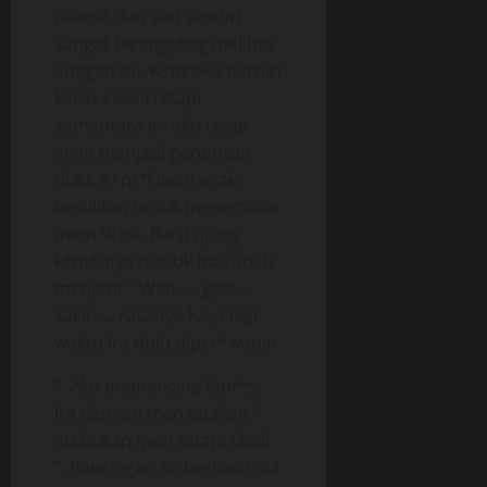
nikmat dan aku sendiri
sangat terangs*ng melihat
adegan itu. K*nt*lku berdiri
keras sekali tetapi
sementara ini aku tetap
ingin menjadi penonton
dulu. K*nt*l Iwan agak
kesulitan untuk menembus
mem*k Ira. Baru ujung
k*nt*lnya masuk Ira sudah
menjerit ” Wan….. g*la….
sakit….. rasanya kaya lagi
waktu Ira dulu diper*wanin
“. Aku memancing fant*si
Ira dengan mengatakan ”
itu bukan Iwan tetapi Dodi
“. Pancingan ku berhasil, Ira