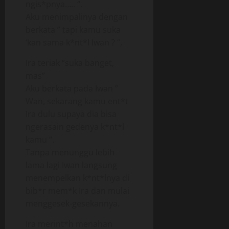
ngis*pnya….. “.
Aku menimpalinya dengan
berkata ” tapi kamu suka
‘kan sama k*nt*l Iwan ? “,
Ira teriak “suka banget,
mas”
Aku berkata pada Iwan ”
Wan, sekarang kamu ent*t
Ira dulu supaya dia bisa
ngerasain gedenya k*nt*l
kamu “.
Tanpa menunggu lebih
lama lagi Iwan langsung
menempelkan k*nt*lnya di
bib*r mem*k Ira dan mulai
menggesek-gesekannya.
Ira merint*h menahan