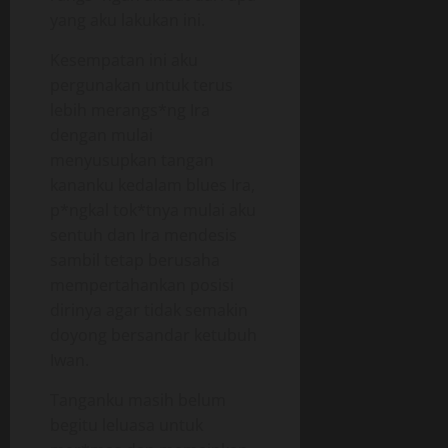
yang aku lakukan ini.
Kesempatan ini aku
pergunakan untuk terus
lebih merangs*ng Ira
dengan mulai
menyusupkan tangan
kananku kedalam blues Ira,
p*ngkal tok*tnya mulai aku
sentuh dan Ira mendesis
sambil tetap berusaha
mempertahankan posisi
dirinya agar tidak semakin
doyong bersandar ketubuh
Iwan.
Tanganku masih belum
begitu leluasa untuk