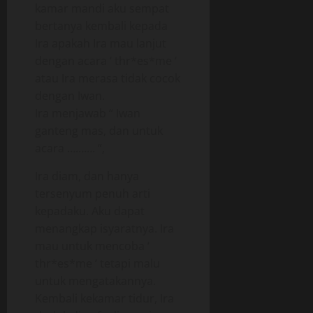
kamar mandi aku sempat
bertanya kembali kepada
Ira apakah Ira mau lanjut
dengan acara ‘ thr*es*me ‘
atau Ira merasa tidak cocok
dengan Iwan.
Ira menjawab “ Iwan
ganteng mas, dan untuk
acara ………. “,
Ira diam, dan hanya
tersenyum penuh arti
kepadaku. Aku dapat
menangkap isyaratnya. Ira
mau untuk mencoba ‘
thr*es*me ‘ tetapi malu
untuk mengatakannya.
Kembali kekamar tidur, Ira