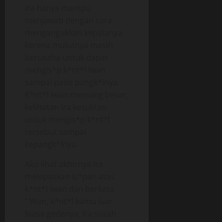
Ira hanya mampu
menjawab dengan cara
mengangukkan kepalanya,
karena mulutnya masih
berusaha untuk dapat
mengis*p k*nt*l Iwan
sampai pada pangk*lnya.
K*nt*l Iwan memang besar,
kelihatan Ira kesulitan
untuk mengis*p k*nt*l
tersebut sampai
kepangk*lnya.
Aku lihat akhirnya Ira
melepaskan is*pan atas
k*nt*l Iwan dan berkata
” Wan, k*nt*l kamu luar
biasa gedenya, Ira susah