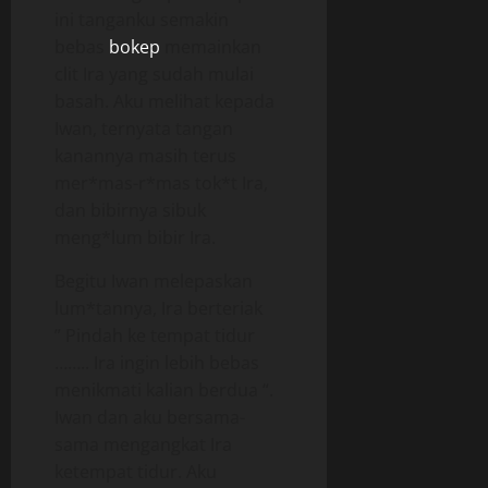
ini tanganku semakin
bebas
bokep
memainkan
clit Ira yang sudah mulai
basah. Aku melihat kepada
Iwan, ternyata tangan
kanannya masih terus
mer*mas-r*mas tok*t Ira,
dan bibirnya sibuk
meng*lum bibir Ira.
Begitu Iwan melepaskan
lum*tannya, Ira berteriak
” Pindah ke tempat tidur
…….. Ira ingin lebih bebas
menikmati kalian berdua “.
Iwan dan aku bersama-
sama mengangkat Ira
ketempat tidur. Aku