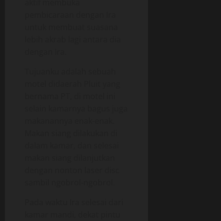
aktif membuka
pembicaraan dengan Ira
untuk membuat suasana
lebih akrab lagi antara dia
dengan Ira.
Tujuanku adalah sebuah
motel didaerah Pluit yang
bernama PT, di motel ini
selain kamarnya bagus juga
makanannya enak-enak.
Makan siang dilakukan di
dalam kamar, dan selesai
makan siang dilanjutkan
dengan nonton laser disc
sambil ngobrol-ngobrol.
Pada waktu Ira selesai dari
kamar mandi, dekat pintu