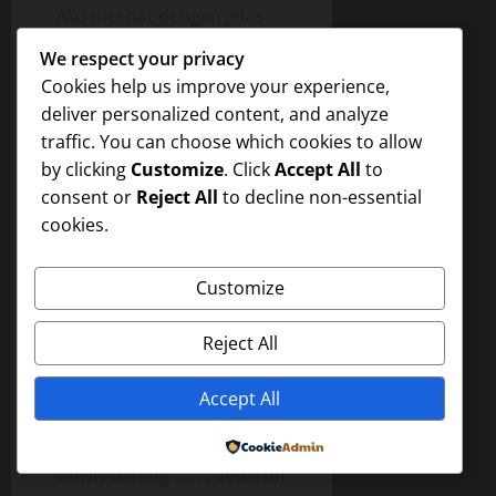
Aku melihat dengan jelas
bagaimana sulitnya mem*k
We respect your privacy
Ira untuk menerima k*nt*l
Cookies help us improve your experience,
Iwan, dan adegan ini
deliver personalized content, and analyze
membuat aku semakin
traffic. You can choose which cookies to allow
terangs*ng, tetapi aku
by clicking
Customize
. Click
Accept All
to
mencoba untuk menahan
consent or
Reject All
to decline non-essential
diri untuk tidak segera
cookies.
berpartisipasi agar tidak
kehilangan adegan yang
Customize
merangs*ng ini.
Ira mengerang ”
Reject All
acchhhh……. pedih… mas
Dodi ……please f*ck me
Accept All
slowly……. ..I like your
c*ck…..so big…acchhh….. .
Powered by
slowly darling ……”, separuh