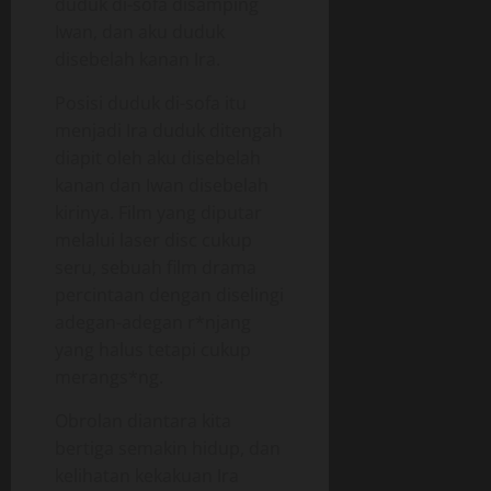
duduk di-sofa disamping
Iwan, dan aku duduk
disebelah kanan Ira.
Posisi duduk di-sofa itu
menjadi Ira duduk ditengah
diapit oleh aku disebelah
kanan dan Iwan disebelah
kirinya. Film yang diputar
melalui laser disc cukup
seru, sebuah film drama
percintaan dengan diselingi
adegan-adegan r*njang
yang halus tetapi cukup
merangs*ng.
Obrolan diantara kita
bertiga semakin hidup, dan
kelihatan kekakuan Ira