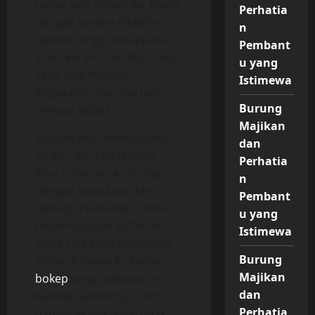
hanya ada rumah ku. Meski
Perhatia
pengap karena dikelilingi
n
tembok tinggi, tetapi aku
Pembant
suka, karena tak ada orang
u yang
yang bisa melihat
Istimewa
kegiatanku dan aku jadi
Burung
merasa bebas.
Majikan
Setelah Mia meninggalkan
dan
diriku . aku jadi jomblo.
Perhatia
Mau pacaran aku malas
n
dengan basa-basi dan
Pembant
berbagai tuntutan. Untuk
u yang
melampiaskan lib*do ku,
Istimewa
siapa saja yang kusenangi
Burung
sering kubawa ke kamar
Majikan
bokep
yang istimewa ini.
dan
Karena alamatnya rumit
Perhatia
banyak lika-likunya, tidak