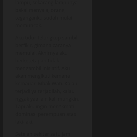
lampu, sekarang lampunya
bakal menyala, orang
teganganku sudah mulai
memuncak.
Aku tidur telungkup sambil
berfikir, gimana caranya
memulai. Akhirnya aku
berketetapan tidak
mengambil inisiatif. Aku
akan mengikuti kemana
kemauan Mbak Wati. Kalau
terjadi ya terjadilah, kalau
nggak yaa lain kali mungkin.
Tapi aku ingin men*kmati
dominasi perempuan atas
laki-laki.
Setelah sekitar satu jam