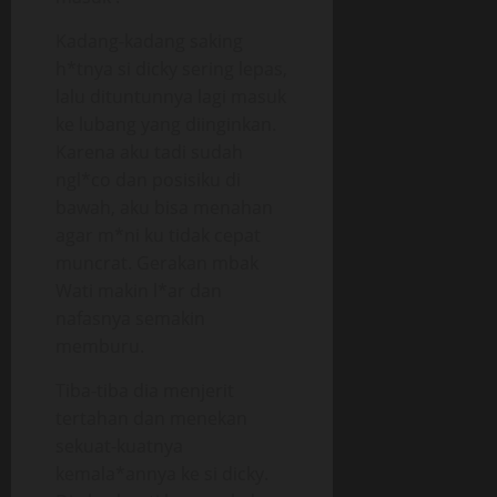
Kadang-kadang saking
h*tnya si dicky sering lepas,
lalu dituntunnya lagi masuk
ke lubang yang diinginkan.
Karena aku tadi sudah
ngl*co dan posisiku di
bawah, aku bisa menahan
agar m*ni ku tidak cepat
muncrat. Gerakan mbak
Wati makin l*ar dan
nafasnya semakin
memburu.
Tiba-tiba dia menjerit
tertahan dan menekan
sekuat-kuatnya
kemala*annya ke si dicky.