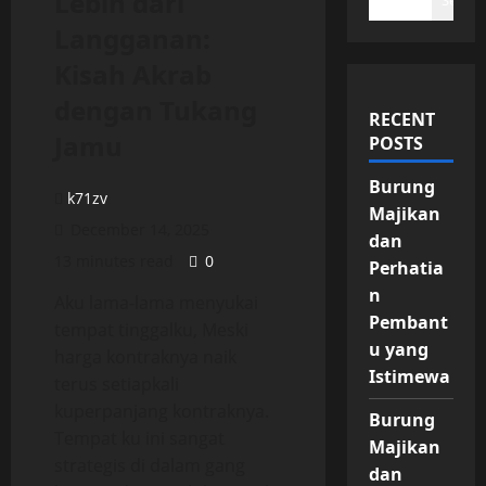
Lebih dari
Search
Langganan:
Kisah Akrab
dengan Tukang
RECENT
Jamu
POSTS
Burung
k71zv
Majikan
December 14, 2025
dan
13 minutes read
0
Perhatia
n
Aku lama-lama menyukai
Pembant
tempat tinggalku, Meski
u yang
harga kontraknya naik
Istimewa
terus setiapkali
kuperpanjang kontraknya.
Burung
Tempat ku ini sangat
Majikan
strategis di dalam gang
dan