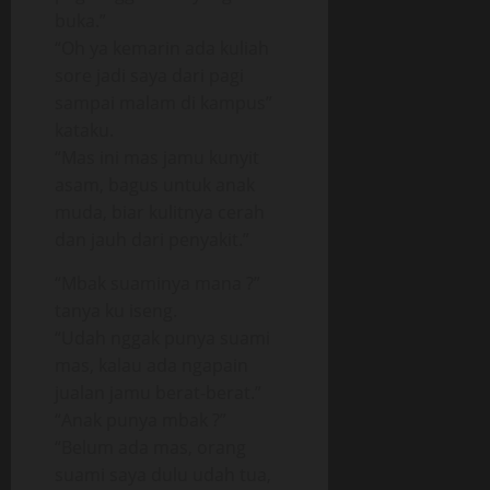
buka.”
“Oh ya kemarin ada kuliah
sore jadi saya dari pagi
sampai malam di kampus”
kataku.
“Mas ini mas jamu kunyit
asam, bagus untuk anak
muda, biar kulitnya cerah
dan jauh dari penyakit.”
“Mbak suaminya mana ?”
tanya ku iseng.
“Udah nggak punya suami
mas, kalau ada ngapain
jualan jamu berat-berat.”
“Anak punya mbak ?”
“Belum ada mas, orang
suami saya dulu udah tua,