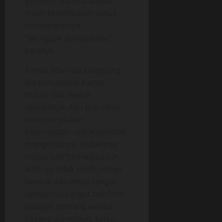
gembira. Karena kupikir
inilah kesempatan untuk
menyergapnya.
“Iya nggak apa-apa koq”
katanya.
Tanpa ada rasa canggung
dia pun masuk kamar
mandi dan mandi
sepuasnya. Aku pun tidak
menyia-nyiakan
kesempatan untuk kembali
mengintainya. Badannya
mulus bah*nol walaupun
kulitnya tidak putih, tetapi
bentuk tubuhnya sangat
sempurna sangat bah*nol
sebagai seorang wanita.
Sayang dia miskin, kalau