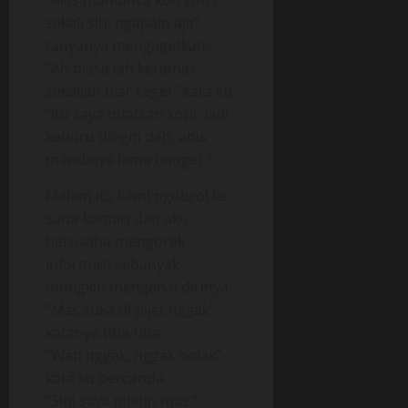
“Mas mandinya koq lama
sekali sih, ngapain aja”
tanyanya mengagetkan.
“Ah biasa lah keramas
sekalian biar seger” kata ku.
“Itu saya buatkan kopi, jadi
keburu dingin deh, abis
mandinya lama banget.”
Malam itu kami ngobrol ke
sana-kemari dan aku
berusaha mengorek
informasi sebanyak
mungkin mengenai dirinya.
“Mas suka di pijet nggak”
katanya tiba-tiba.
“Wah nggak, nggak nolak”
kata ku bercanda.
“Sini saya pijetin mas.”