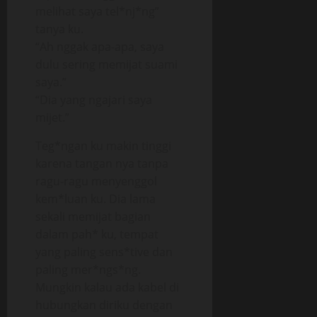
melihat saya tel*nj*ng”
tanya ku.
“Ah nggak apa-apa, saya
dulu sering memijat suami
saya.”
“Dia yang ngajari saya
mijet.”
Teg*ngan ku makin tinggi
karena tangan nya tanpa
ragu-ragu menyenggol
kem*luan ku. Dia lama
sekali memijat bagian
dalam pah* ku, tempat
yang paling sens*tive dan
paling mer*ngs*ng.
Mungkin kalau ada kabel di
hubungkan diriku dengan