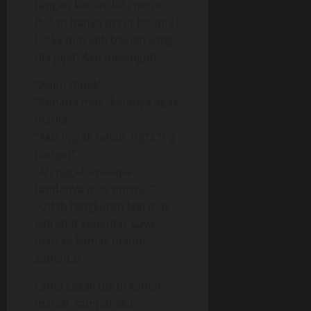
tangan kanan, lalu perut.
Bukan hanya perut tetapi si
Dicky pun jadi bagian yang
dia pijat. Aku melenguh.
“Aduh mbak”
“Kenapa mas” katanya agak
manja.
“Aku nggak tahan, ng*c*ng
banget”
“Ah nggak apa-apa
tandanya mas normal”
“Udah tengkurep lagi mas
istirahat sebentar saya
mau ke kamar mandi
sebentar.”
Lama sekali dia di kamar
mandi, sampai aku