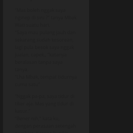
“Mas boleh nggak saya
nginep di sini ?” tanya Mbak
Wati suatu hari.
“Saya mau pulang jauh dan
sekarang sudah kesorean,
lagi pula besok saya nggak
jualan, capek., “katanya
beralasan tanpa saya
tanya.
“Lha Mbak, tempat tidurnya
cuma satu”
“Nggak pa-pa, saya tidur di
tiker aja. Mas yang tidur di
kasur.”
“Bener nih,” kata ku,
dengan perasaan setengah