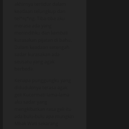
akhirnya tertidur dalam
keadaan telungkup dan
tel*nj*ng. Tiba-tiba aku
merasa ada yang
menindihku dan kembali
kurasakan pijatan di bahu.
Dalam keadaan setengah
sadar kurasakan ada
seusatu yang agak
berbeda.
Kenapa punggungku yang
didudukinya terasa agak
geli Kucermati lama-lama
aku sadar yang
mengkibatkan rasa geli itu
ada bulu-bulu apa mungkin
Mbak Wati sekarang