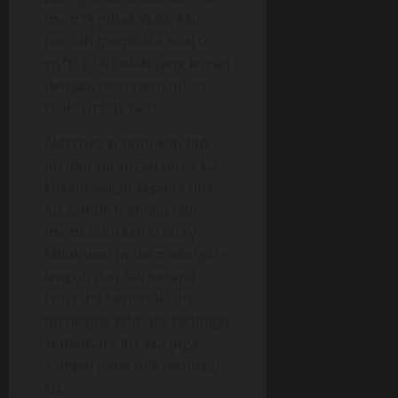
mem*k mbak Wati. Aku
pernah membaca soal G-
sp*t. Titik itulah yang kucari
dengan memperhatikan
reaksi mbak wati.
Akhirnya kutemukan titik
itu dan serangan terus ku
kosentasikan kepada titik
itu sambil memaju dan
memundurkan si dicky .
Mbak wati mulai melenguh-
lenguh dan tak berapa
lama dia berteriak, dia
mencapai kl*maks tertinggi
sementara itu aku juga
sampai pada titik tertinggi
ku.