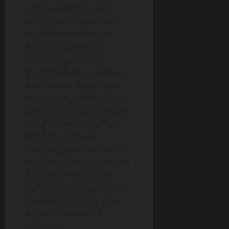
sudah menggebu-gebu
untuk men*kmati tubuh
mbak Wati ini. Namun
keberanian ku untuk
memulainya belum
kutemukan. Mungkin juga
karena aku tidak berani
kurang ajar jadi Mbak Wati
makin percaya pada diri ku.
Padahal wooo ng*c*ng.
Aku hanya berani
mengintip jika Mbak Wati
mandi. Lubang yang sudah
kusiapkan membuatku
makin ng*c*ng saja kalau
men*kmati intaian. Tapi
bagaimana nih cara
mulainya.