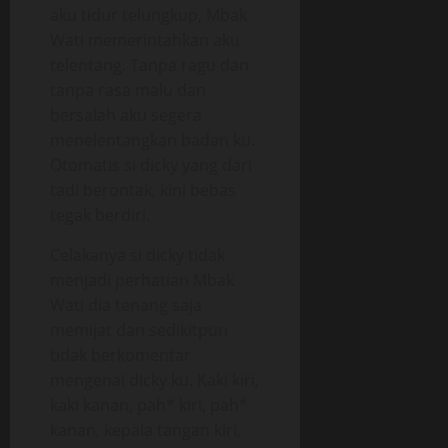
aku tidur telungkup, Mbak
Wati memerintahkan aku
telentang. Tanpa ragu dan
tanpa rasa malu dan
bersalah aku segera
menelentangkan badan ku.
Otomatis si dicky yang dari
tadi berontak, kini bebas
tegak berdiri.
Celakanya si dicky tidak
menjadi perhatian Mbak
Wati dia tenang saja
memijat dan sedikitpun
tidak berkomentar
mengenai dicky ku. Kaki kiri,
kaki kanan, pah* kiri, pah*
kanan, kepala tangan kiri,