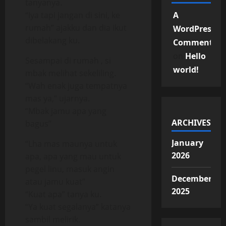
tanyanya.
“Iya tapi jangan di sini, ke
A
rumah” ajakku dan dia ikut
WordPress
dibelakang ku.
Commenter
on
Hello
Sesampai di rumah , si
world!
mbak melihat sekeliling.
“Wah enak juga tempatnya
mas ya,” ujarnya.
“Mbak jamu apa yang
ARCHIVES
bagus”
January
“Lha mas maunya untuk
2026
apa, apa yang mau untuk
pegel linu, masuk angin
December
atau jamu kuat”
2025
“Kuat apa” tanya ku.
“Ya kuat segalanya” katanya
sambil melirik.