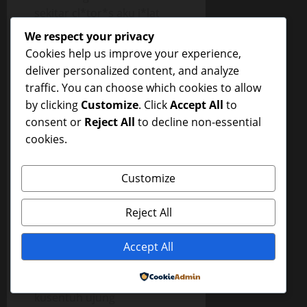
sekitar cl*tor*s aku j*lat
dan lama-lama mulai
We respect your privacy
mengeras dan makin
Cookies help us improve your experience,
menonjol.
deliver personalized content, and analyze
traffic. You can choose which cookies to allow
“Mas kamu ngapain mas,
by clicking
Customize
. Click
Accept All
to
jijik mas udah, mas”
consent or
Reject All
to decline non-essential
tangannya mendorong
cookies.
kepala ku, tetapi kutahu
tenaganya tidak sunguh-
sungguh karena dia juga
Customize
mulai mengel*njang.
Tangannya kini tidak lagi
Reject All
mendorong kepalaku,
mulutnya berd*sis-d*sis
Accept All
dan diselingin teriakan kecil
Powered by
manakala sesekali
kusentuh ujung