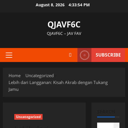
Skip
August 8, 2026
4:33:55 PM
to
content
QJAVF6C
QJAVF6C – JAV FAV
SUBSCRIBE
Primary
Menu
Home
Uncategorized
Lebih dari Langganan: Kisah Akrab dengan Tukang
Jamu
SEARCH
Uncategorized