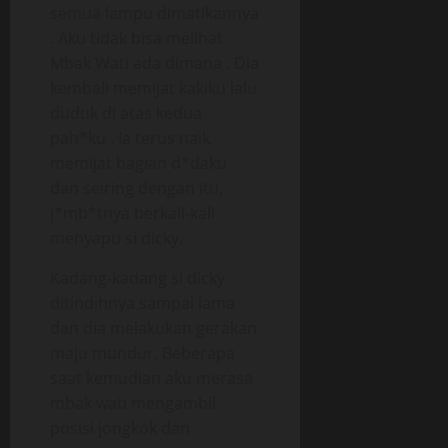
semua lampu dimatikannya
. Aku tidak bisa melihat
Mbak Wati ada dimana . Dia
kembali memijat kakiku lalu
duduk di atas kedua
pah*ku . Ia terus naik
memijat bagian d*daku
dan seiring dengan itu,
j*mb*tnya berkali-kali
menyapu si dicky.
Kadang-kadang si dicky
ditindihnya sampai lama
dan dia melakukan gerakan
maju mundur. Beberapa
saat kemudian aku merasa
mbak wati mengambil
posisi jongkok dan