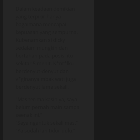
Dalam keadaan demikian
yang terpikir hanya
bagaimana mencapai
kepuasan yang sempurna.
Kubenamkan si dicky
sedalam mungkin dan
bertahan pada posisi itu
sekitar 5 menit. K*nt*lku
berdenyut-denyut dan
v*ginanya mbak wati juga
berdenyut lama sekali.
“Mas terima kasih ya, saya
belum pernah main sampai
seenak ini.”
“Saya ngantuk sekali mas.”
“Ya sudah lah tidur dulu.”