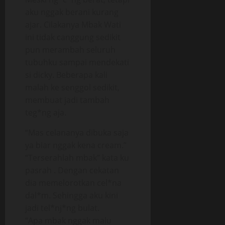
aku nggak berani kurang
ajar. Cilakanya Mbak Wati
ini tidak canggung sedikit
pun merambah seluruh
tubuhku sampai mendekati
si dicky. Beberapa kali
malah ke senggol sedikit,
membuat jadi tambah
teg*ng aja.
“Mas celananya dibuka saja
ya biar nggak kena cream.”
“Terserahlah mbak” kata ku
pasrah . Dengan cekatan
dia memelorotkan cel*na
dal*m. Sehingga aku kini
jadi tel*nj*ng bulat.
“Apa mbak nggak malu