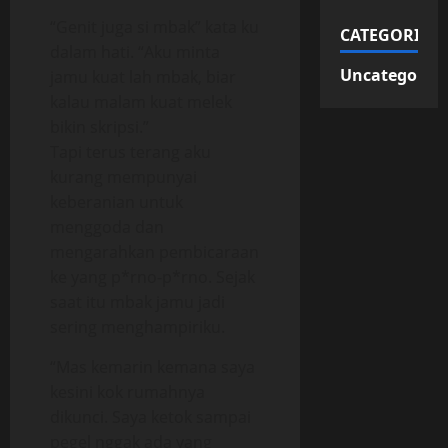
“Genit juga si mbak” kata ku
CATEGORIES
dalam hati. “Aku minta
Uncategorize
jamu kuat lah mbak, biar
kalau malam kuat melek
bikin skripsi.”
Tapi terus terang aku
kurang mempunyai
keberanian untuk
menggoda dan
mengarahkan pembicaraan
ke yang p*rno-p*rno. Sejak
saat itu mbak jamu jadi
sering menghampiriku.
“Mas kemarin kemana saya
kesini kok rumahnya
dikunci. Saya ketok sampai
pegel nggak ada yang