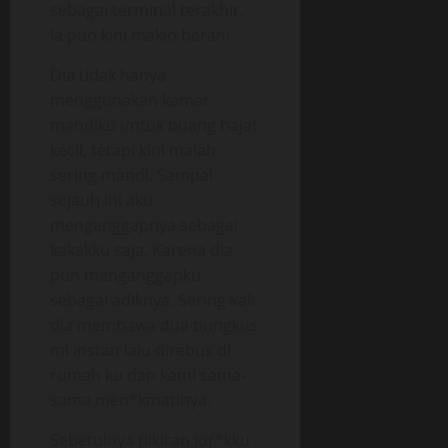
sebagai terminal terakhir.
Ia pun kini makin berani.
Dia tidak hanya
menggunakan kamar
mandiku untuk buang hajat
kecil, tetapi kini malah
sering mandi. Sampai
sejauh ini aku
menganggapnya sebagai
kakakku saja. Karena dia
pun menganggapku
sebagai adiknya. Sering kali
dia membawa dua bungkus
mi instan lalu direbus di
rumah ku dan kami sama-
sama men*kmatinya.
Sebetulnya pikiran jor*kku