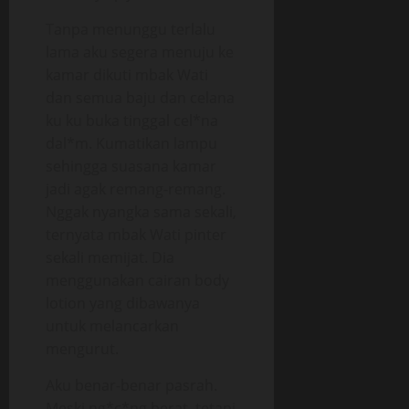
Tanpa menunggu terlalu
lama aku segera menuju ke
kamar dikuti mbak Wati
dan semua baju dan celana
ku ku buka tinggal cel*na
dal*m. Kumatikan lampu
sehingga suasana kamar
jadi agak remang-remang.
Nggak nyangka sama sekali,
ternyata mbak Wati pinter
sekali memijat. Dia
menggunakan cairan body
lotion yang dibawanya
untuk melancarkan
mengurut.
Aku benar-benar pasrah.
Meski ng*c*ng berat, tetapi