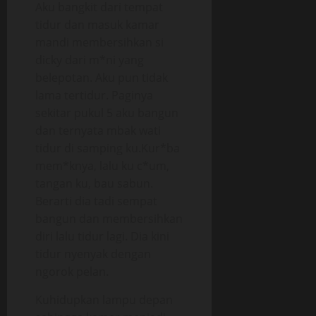
Aku bangkit dari tempat
tidur dan masuk kamar
mandi membersihkan si
dicky dari m*ni yang
belepotan. Aku pun tidak
lama tertidur. Paginya
sekitar pukul 5 aku bangun
dan ternyata mbak wati
tidur di samping ku.Kur*ba
mem*knya, lalu ku c*um,
tangan ku, bau sabun.
Berarti dia tadi sempat
bangun dan membersihkan
diri lalu tidur lagi. Dia kini
tidur nyenyak dengan
ngorok pelan.
Kuhidupkan lampu depan