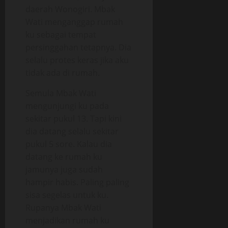
daerah Wonogiri. Mbak
Wati menganggap rumah
ku sebagai tempat
persinggahan tetapnya. Dia
selalu protes keras jika aku
tidak ada di rumah.
Semula Mbak Wati
mengunjungi ku pada
sekitar pukul 13. Tapi kini
dia datang selalu sekitar
pukul 5 sore. Kalau dia
datang ke rumah ku
jamunya juga sudah
hampir habis. Paling paling
sisa segelas untuk ku.
Rupanya Mbak Wati
menjadikan rumah ku