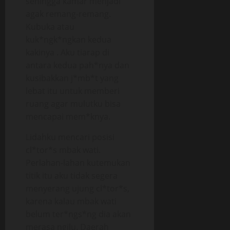
sehingga kamar menjadi
agak remang-remang.
Kubuka atau
kuk*ngk*ngkan kedua
kakinya . Aku tiarap di
antara kedua pah*nya dan
kusibakkan j*mb*t yang
lebat itu untuk memberi
ruang agar mulutku bisa
mencapai mem*knya.
Lidahku mencari posisi
cl*tor*s mbak wati.
Perlahan-lahan kutemukan
titik itu aku tidak segera
menyerang ujung cl*tor*s,
karena kalau mbak wati
belum ter*ngs*ng dia akan
merasa ngilu. Daerah