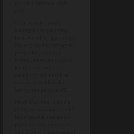
mungkin bibitnya udah
abis.”
Kami semakin akrab
sehingga hampir setiap
hari aku jadi langganannya.
Kadang-kadang lagi nggak
punya duit, dia tetap
membuatkan jamu untuk
ku. Dia pun sudah tidak
canggung lagi masuk ke
rumah ku. Bahkan dia
sering numpang ke WC.
Mbak Wati, begitulah dia
mengaku namanya setelah
beberapa kali mengantar
jamu . Dia kini memasuki
usia 27 tahun, asalnya dari