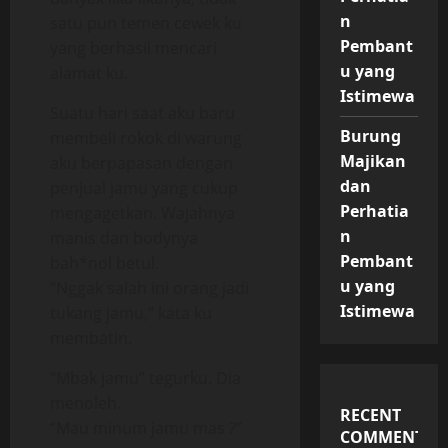
n
satu pun temen cewek ku
Pembant
yang berhasil mencari
u yang
alamat ku.
Istimewa
Suatu hari saat aku baru
Burung
membeli rokok di warung
Majikan
aku berpapasan dengan
dan
penjual jamu yang cukup
Perhatia
mengagetkan. Wajahnya
n
manis dan bodynya
Pembant
bah*nol betul.
u yang
“Nggak salah ini orang jadi
Istimewa
tukang jamu,” kata ku
membatin.
“Mbak jamu” tegurku. Dia
menoleh.
RECENT
“Mau minum jamu mas ?”
COMMENTS