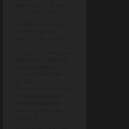
kaya mungkin bisa jadi
bintang film, pikir ku.
Tet*knya cukup besar,
mungkin ukuran 36,
pent*lnya kecil dan bulu
j*mb*tnya tebal sekali.
Mungkin ada hubungannya
dengan kumis tipis yang
ada di atas bibirnya
itu.Selesai mandi, kini
giliranku masuk kamar
mandi dan membersihkan
diri. Aku nggak tahan ,
sehingga kesempatan
mandi juga kugunakan
untuk ngl*co.