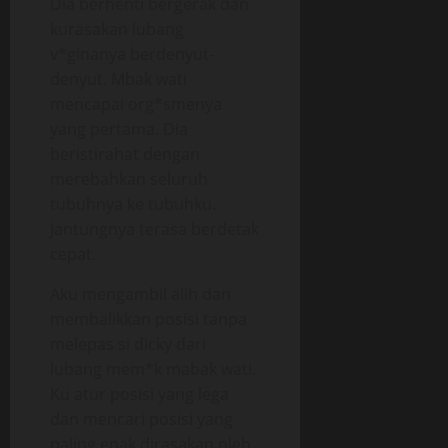
Dia berhenti bergerak dan
kurasakan lubang
v*ginanya berdenyut-
denyut. Mbak wati
mencapai org*smenya
yang pertama. Dia
beristirahat dengan
merebahkan seluruh
tubuhnya ke tubuhku.
Jantungnya terasa berdetak
cepat.
Aku mengambil alih dan
membalikkan posisi tanpa
melepas si dicky dari
lubang mem*k mabak wati.
Ku atur posisi yang lega
dan mencari posisi yang
paling enak dirasakan oleh