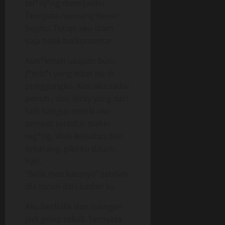
tel*nj*ng memijatiku.
Ternyata memang benar
begitu. Tetapi aku diam
saja tidak berkomentar.
Kun*kmati usapan bulu
j*mb*t yang lebat itu di
punggungku. Kini aku sadar
penuh , dan dicky yang dari
tadi bangun meski aku
sempat tertidur makin
teg*ng. Wah kejadian deh
sekarang, pikirku dalam
hati.
“Balik mas katanya” setelah
dia turun dari badan ku
Aku berbalik dan ruangan
jadi gelap sekali. Ternyata