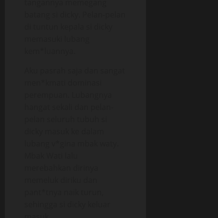
tangannya memegang
batang si dicky. Pelan-pelan
di tuntun kepala si dicky
memasuki lubang
kem*luannya.
Aku pasrah saja dan sangat
men*kmati dominasi
perempuan. Lubangnya
hangat sekali dan pelan-
pelan seluruh tubuh si
dicky masuk ke dalam
lubang v*gina mbak waty.
Mbak Wati lalu
merebahkan dirinya
memeluk diriku dan
pant*tnya naik turun,
sehingga si dicky keluar
masuk .