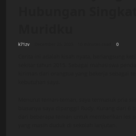
Hubungan Singkat
Muridku
k71zv
December 25, 2025
10 minutes read
0
Cerita ini adalah kisah nyata, berlangsung ket
sekitar tahun 2015. Sebagai mahasiswa pend
kiriman dari orangtua yang bekerja sebagai 
kebutuhan saya.
Menurut teman-teman, saya termasuk pria si
biasanya saya dipanggil Rudy. Kurang dari 6 b
dari beberapa teman untuk memberikan les pr
yang masih duduk di sekolah lanjutan.