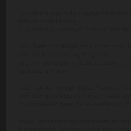
Terus terang saya mulai bingung mengimbangi
berhayal entah kamana.
“Rud, kamu lugu sekali yah..?” tanya Tante Stel
“Agh.. Tante bisa aja deh, emang biar nggak l
“Yah.. lebih dewasa Dong..!” tegasnya.
Lalu, tiba-tiba tangan Tante Stella sudah me
kaget setengah mati.
“Rud.. mau kan tolongin Tante..?” tanya si Ta
“Loh.. tolongin apalagi nih Tante..?” jawab say
“Tolong puaskan Tante, Tante kesepian nih..!” 
Astaga, betapa kagetnya saya mendengar kalima
rambut sebahu. Saya benar-benar tidak mem