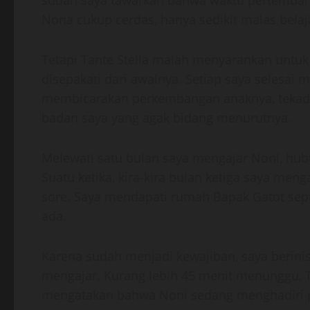
sudah saya tawarkan bahwa waktu pertemuan 
Nona cukup cerdas, hanya sedikit malas belaj
Tetapi Tante Stella malah menyarankan untuk
disepakati dari awalnya. Setiap saya selesai 
membicarakan perkembangan anaknya, tekada
badan saya yang agak bidang menurutnya.
Melewati satu bulan saya mengajar Noni, hub
Suatu ketika, kira-kira bulan ketiga saya meng
sore. Saya mendapati rumah Bapak Gatot sepi
ada.
Karena sudah menjadi kewajiban, saya berini
mengajar. Kurang lebih 45 menit menunggu, T
mengatakan bahwa Noni sedang menghadiri p