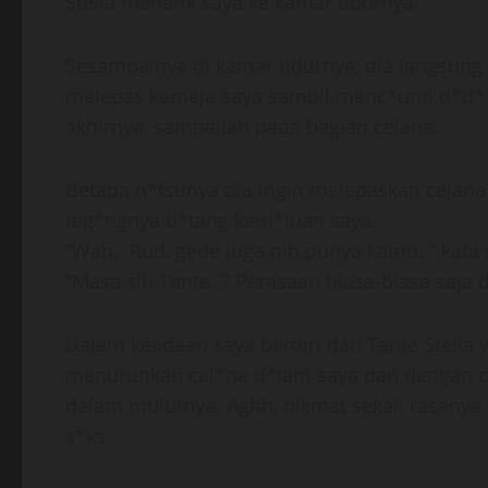
Stella menarik saya ke kamar tidurnya.
Sesampainya di kamar tidurnya, dia langsung
melepas kemeja saya sambil menc*umi d*d* sa
akhirnya, sampailah pada bagian celana.
Betapa n*fsunya dia ingin melepaskan celana 
teg*ngnya b*tang kem*luan saya.
“Wah.. Rud, gede juga nih punya kamu..” kata 
“Masa sih Tante..? Perasaan biasa-biasa saja d
Dalam keadaan saya berdiri dan Tante Stella 
menurunkan cel*na d*lam saya dan dengan c
dalam mulutnya. Aghh, nikmat sekali rasanya.
s*ks.