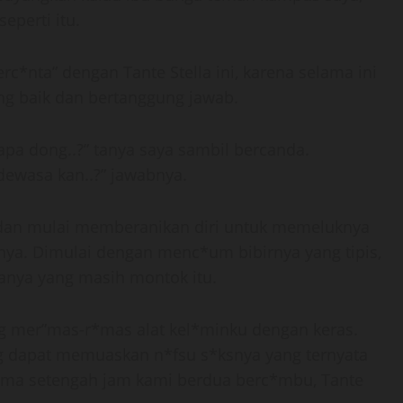
eperti itu.
c*nta” dengan Tante Stella ini, karena selama ini
ng baik dan bertanggung jawab.
pa dong..?” tanya saya sambil bercanda.
 dewasa kan..?” jawabnya.
, dan mulai memberanikan diri untuk memeluknya
ya. Dimulai dengan menc*um bibirnya yang tipis,
nya yang masih montok itu.
ung mer”mas-r*mas alat kel*minku dengan keras.
ng dapat memuaskan n*fsu s*ksnya yang ternyata
elama setengah jam kami berdua berc*mbu, Tante