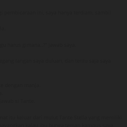
 pembicaraan ini, saya hanya terdiam, sambil
la.
ugu harus gimana..?” jawab saya.
megang tangan saya duluan, dan tentu saja saya
nte dengan manja.
a.
jawab si Tante.
t itu keluar dari mulut Tante Stella yang memiliki
bayangkan kalau ibu bunga teman kampus saya,