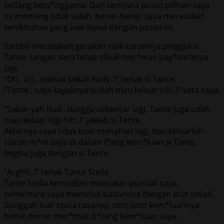
sedang bers*nggama. Dan ternyata posisi pilihan saya
ini memang tidak salah, benar-benar saya merasakan
kenikmatan yang luar biasa dengan posisi ini.
Sambil merasakan gerakan naik-turunnya pinggul si
Tante, tangan saya tetap sibuk mer*mas pay*daranya
lagi.
“Oh.. oh.. nikmat sekali Rudy..!” teriak si Tante.
“Tante.. saya kayaknya sudah mau keluar nih..!” kata saya.
“Sabar yah Rud.. tunggu sebentar lagi, Tante juga udah
mau keluar lagi nih..!” jawab si Tante.
Akhirnya saya tidak kuat menahan lagi, dan keluarlah
cairan m*ni saya di dalam l*ang kem*luan si Tante,
begitu juga dengan si Tante.
“Arghh..!” teriak Tante Stella.
Tante Stella kemudian mencakar pundak saya,
sementara saya memeluk badannya dengan erat sekali.
Sungguh luar biasa rasanya, otot-otot kem*luannya
benar-benar mer*mas b*tang kem*luan saya.