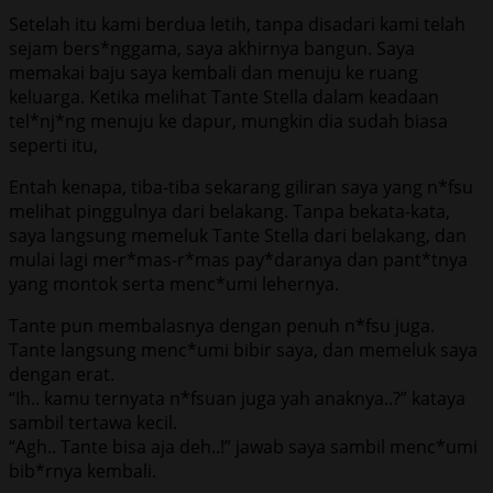
Setelah itu kami berdua letih, tanpa disadari kami telah
sejam bers*nggama, saya akhirnya bangun. Saya
memakai baju saya kembali dan menuju ke ruang
keluarga. Ketika melihat Tante Stella dalam keadaan
tel*nj*ng menuju ke dapur, mungkin dia sudah biasa
seperti itu,
Entah kenapa, tiba-tiba sekarang giliran saya yang n*fsu
melihat pinggulnya dari belakang. Tanpa bekata-kata,
saya langsung memeluk Tante Stella dari belakang, dan
mulai lagi mer*mas-r*mas pay*daranya dan pant*tnya
yang montok serta menc*umi lehernya.
Tante pun membalasnya dengan penuh n*fsu juga.
Tante langsung menc*umi bibir saya, dan memeluk saya
dengan erat.
“Ih.. kamu ternyata n*fsuan juga yah anaknya..?” kataya
sambil tertawa kecil.
“Agh.. Tante bisa aja deh..!” jawab saya sambil menc*umi
bib*rnya kembali.