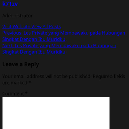
k71zv
Administrator
Visit Website
View All Posts
Post
Previous:
Les Private yang Membawaku pada Hubungan
Singkat Dengan Ibu Muridku
navigation
Next:
Les Private yang Membawaku pada Hubungan
Singkat Dengan Ibu Muridku
Leave a Reply
Your email address will not be published.
Required fields
are marked
*
Comment
*