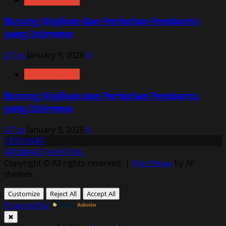
Burung Majikan dan Perhatian Pembantu
yang Istimewa
k71zv
January 9, 2026
0
Uncategorized
Burung Majikan dan Perhatian Pembantu
yang Istimewa
k71zv
January 9, 2026
0
CERDAS4D
AROMA4D
MAHJONG
Copyright © All rights reserved.
|
MoreNews
by AF
themes.
Customize
Reject All
Accept All
Powered by
✖