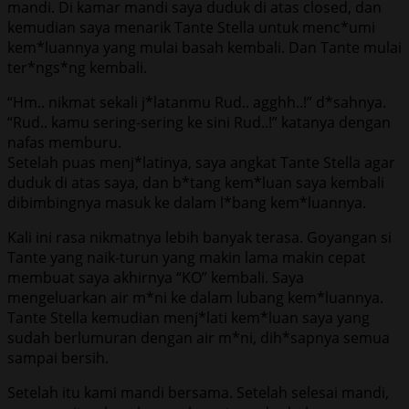
mandi. Di kamar mandi saya duduk di atas closed, dan
kemudian saya menarik Tante Stella untuk menc*umi
kem*luannya yang mulai basah kembali. Dan Tante mulai
ter*ngs*ng kembali.
“Hm.. nikmat sekali j*latanmu Rud.. agghh..!” d*sahnya.
“Rud.. kamu sering-sering ke sini Rud..!” katanya dengan
nafas memburu.
Setelah puas menj*latinya, saya angkat Tante Stella agar
duduk di atas saya, dan b*tang kem*luan saya kembali
dibimbingnya masuk ke dalam l*bang kem*luannya.
Kali ini rasa nikmatnya lebih banyak terasa. Goyangan si
Tante yang naik-turun yang makin lama makin cepat
membuat saya akhirnya “KO” kembali. Saya
mengeluarkan air m*ni ke dalam lubang kem*luannya.
Tante Stella kemudian menj*lati kem*luan saya yang
sudah berlumuran dengan air m*ni, dih*sapnya semua
sampai bersih.
Setelah itu kami mandi bersama. Setelah selesai mandi,