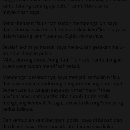
kamu tenang-tenang aja deh..!” sambil berusaha
meyakinkan saya.
Benar-benar n*fsu s*tan sudah mempengaruhi saya,
dan akhirnya saya nekad memasukkan kem*luan saya ke
dalam lubang kem*luannya. Oghh, nikmatnya..
Setelah akhirnya masuk, saya melakukan gerakan maju-
mundur dengan pelan.
“Ahh.. dorong terus Dong Rud..!” pinta si Tante dengan
suara yang sudah mend*sah sekali.
Mendengar desahannya, saya menjadi semakin n*fsu,
dan saya mulai mendorong dengan kencang dan cepat.
Sementara itu tangan saya asyik mer*mas-r*mas
pay*daranya, sampai tiba-tiba tubuh Tante Stella
mengejang kembali. Astaga, ternyata dia org*sme yang
kedua kalinya.
Dan kemudian kami berganti posisi, saya di bawah dan
dia di atas saya. Posisi ini adalah idaman saya kalau