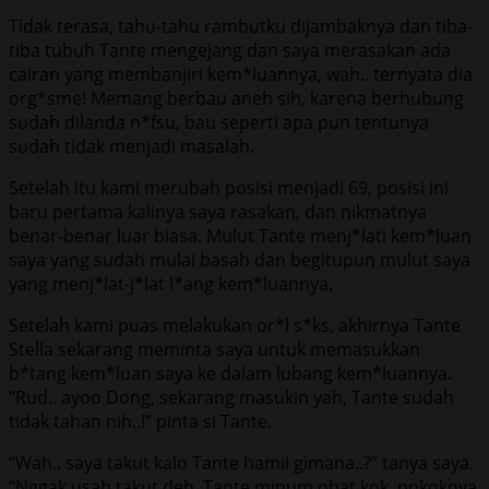
Tidak terasa, tahu-tahu rambutku dijambaknya dan tiba-
tiba tubuh Tante mengejang dan saya merasakan ada
cairan yang membanjiri kem*luannya, wah.. ternyata dia
org*sme! Memang berbau aneh sih, karena berhubung
sudah dilanda n*fsu, bau seperti apa pun tentunya
sudah tidak menjadi masalah.
Setelah itu kami merubah posisi menjadi 69, posisi ini
baru pertama kalinya saya rasakan, dan nikmatnya
benar-benar luar biasa. Mulut Tante menj*lati kem*luan
saya yang sudah mulai basah dan begitupun mulut saya
yang menj*lat-j*lat l*ang kem*luannya.
Setelah kami puas melakukan or*l s*ks, akhirnya Tante
Stella sekarang meminta saya untuk memasukkan
b*tang kem*luan saya ke dalam lubang kem*luannya.
“Rud.. ayoo Dong, sekarang masukin yah, Tante sudah
tidak tahan nih..!” pinta si Tante.
“Wah.. saya takut kalo Tante hamil gimana..?” tanya saya.
“Nggak usah takut deh, Tante minum obat kok, pokoknya