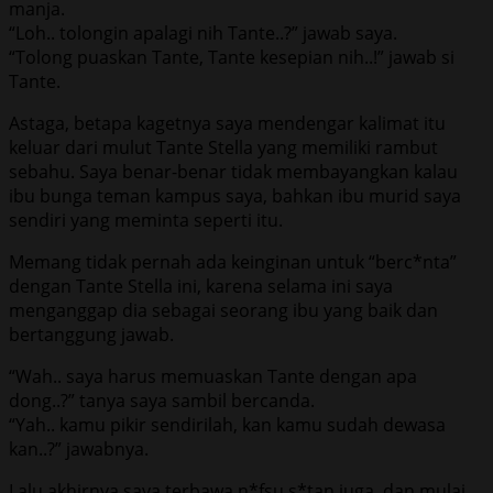
manja.
“Loh.. tolongin apalagi nih Tante..?” jawab saya.
“Tolong puaskan Tante, Tante kesepian nih..!” jawab si
Tante.
Astaga, betapa kagetnya saya mendengar kalimat itu
keluar dari mulut Tante Stella yang memiliki rambut
sebahu. Saya benar-benar tidak membayangkan kalau
ibu bunga teman kampus saya, bahkan ibu murid saya
sendiri yang meminta seperti itu.
Memang tidak pernah ada keinginan untuk “berc*nta”
dengan Tante Stella ini, karena selama ini saya
menganggap dia sebagai seorang ibu yang baik dan
bertanggung jawab.
“Wah.. saya harus memuaskan Tante dengan apa
dong..?” tanya saya sambil bercanda.
“Yah.. kamu pikir sendirilah, kan kamu sudah dewasa
kan..?” jawabnya.
Lalu akhirnya saya terbawa n*fsu s*tan juga, dan mulai