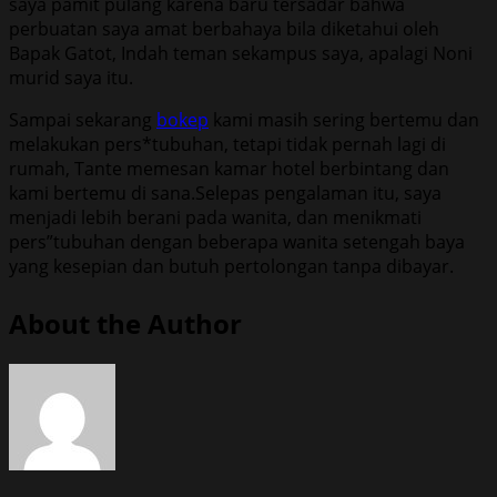
saya pamit pulang karena baru tersadar bahwa
perbuatan saya amat berbahaya bila diketahui oleh
Bapak Gatot, Indah teman sekampus saya, apalagi Noni
murid saya itu.
Sampai sekarang
bokep
kami masih sering bertemu dan
melakukan pers*tubuhan, tetapi tidak pernah lagi di
rumah, Tante memesan kamar hotel berbintang dan
kami bertemu di sana.Selepas pengalaman itu, saya
menjadi lebih berani pada wanita, dan menikmati
pers”tubuhan dengan beberapa wanita setengah baya
yang kesepian dan butuh pertolongan tanpa dibayar.
About the Author