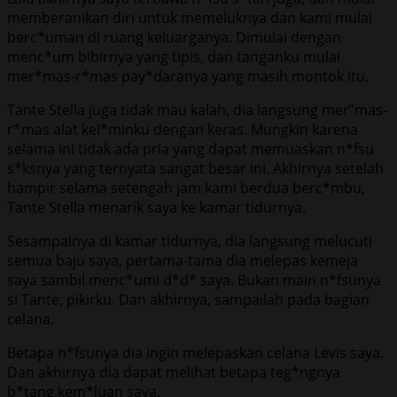
memberanikan diri untuk memeluknya dan kami mulai
berc*uman di ruang keluarganya. Dimulai dengan
menc*um bibirnya yang tipis, dan tanganku mulai
mer*mas-r*mas pay*daranya yang masih montok itu.
Tante Stella juga tidak mau kalah, dia langsung mer”mas-
r*mas alat kel*minku dengan keras. Mungkin karena
selama ini tidak ada pria yang dapat memuaskan n*fsu
s*ksnya yang ternyata sangat besar ini. Akhirnya setelah
hampir selama setengah jam kami berdua berc*mbu,
Tante Stella menarik saya ke kamar tidurnya.
Sesampainya di kamar tidurnya, dia langsung melucuti
semua baju saya, pertama-tama dia melepas kemeja
saya sambil menc*umi d*d* saya. Bukan main n*fsunya
si Tante, pikirku. Dan akhirnya, sampailah pada bagian
celana.
Betapa n*fsunya dia ingin melepaskan celana Levis saya.
Dan akhirnya dia dapat melihat betapa teg*ngnya
b*tang kem*luan saya.