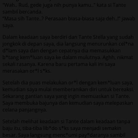
“Wah.. Rud, gede juga nih punya kamu..” kata si Tante
sambil bercanda.
“Masa sih Tante..? Perasaan biasa-biasa saja deh..!” jawab
saya.
Dalam keadaan saya berdiri dan Tante Stella yang sudah
jongkok di depan saya, dia langsung menurunkan cel*na
d*lam saya dan dengan cepatnya dia memasukkan
b*tang kem*luan saya ke dalam mulutnya. Aghh, nikmat
sekali rasanya. Karena baru pertama kali ini saya
merasakan or*l s*ks.
Setelah dia puas melakukan or*l dengan kem*luan saya,
kemudian saya mulai memberanikan diri untuk bereaksi.
Sekarang gantian saya yang ingin memuaskan si Tante.
Saya membuka bajunya dan kemudian saya melepaskan
celana panjangnya.
Setelah melihat keadaan si Tante dalam keadaan tanpa
baju itu, tiba-tiba lib*do s*ks saya menjadi semakin
besar. Saya langsung menc*umi pay*daranya sambil