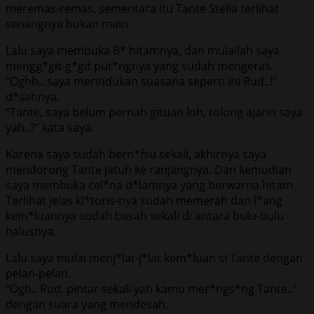
meremas-remas, sementara itu Tante Stella terlihat
senangnya bukan main.
Lalu saya membuka B* hitamnya, dan mulailah saya
mengg*git-g*git put*ngnya yang sudah mengeras.
“Oghh.. saya merindukan suasana seperti ini Rud..!”
d*sahnya.
“Tante, saya belum pernah gituan loh, tolong ajarin saya
yah..?” kata saya.
Karena saya sudah bern*fsu sekali, akhirnya saya
mendorong Tante jatuh ke ranjangnya. Dan kemudian
saya membuka cel*na d*lamnya yang berwarna hitam.
Terlihat jelas kl*toris-nya sudah memerah dan l*ang
kem*luannya sudah basah sekali di antara bulu-bulu
halusnya.
Lalu saya mulai menj*lat-j*lat kem*luan si Tante dengan
pelan-pelan.
“Ogh.. Rud, pintar sekali yah kamu mer*ngs*ng Tante..”
dengan suara yang mendesah.