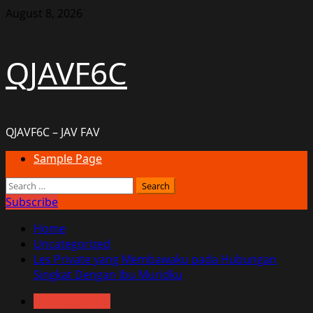
Skip
August 8, 2026
to
content
QJAVF6C
QJAVF6C – JAV FAV
Primary
Sample Page
Menu
Search
for:
Subscribe
Home
Uncategorized
Les Private yang Membawaku pada Hubungan
Singkat Dengan Ibu Muridku
Uncategorized