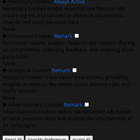
►
Necessary Cookies
Always Active
Necessary cookies enable essential site features like
secure log-ins and consent preference adjustments.
They do not store personal data.
None
►
Functional Cookies
Remark
Functional cookies support features like content sharing
on social media, collecting feedback, and enabling third-
party tools.
None
►
Analytical Cookies
Remark
Analytical cookies track visitor interactions, providing
insights on metrics like visitor count, bounce rate, and
traffic sources.
None
►
Advertisement Cookies
Remark
Advertisement cookies deliver personalized ads based
on your previous visits and analyze the effectiveness of
ad campaigns.
None
Reject All
Save My Preferences
Accept All