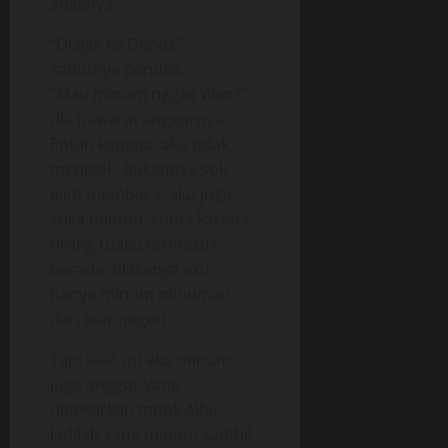
anaknya.
“Diajak ke Depok”.
sahutnya pendek.
“Mau minum nggak Wan?”
dia nawarin anggurnya.
Entah kenapa, aku tidak
menolak. Bukannya sok
alim membaca, aku juga
suka minum, cuma karena
orang tuaku termasuk
berada, biasanya aku
hanya minum minuman
dari luar negeri.
Tapi saat itu aku minum
juga anggur yang
ditawarkan mpok Alfa.
Jadilah kami minum sambil