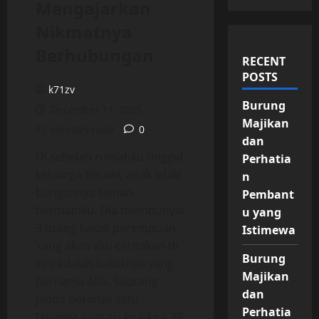
Mengajarkan
Nikmatnya
Berhubungan
RECENT
POSTS
k71zv
Burung
December 11, 2025
Majikan
17 minutes read
0
dan
Di sebelah rumahku tinggal
Perhatia
keluarga Betawi, anak lelaki
n
bungsunya teman
Pembant
bermainku. Dia mempunyai
u yang
3 orang kakak perempuan.
Istimewa
Yang akan aku ceritakan di
Burung
sini adalah kakaknya yang
Majikan
bernama Alfa. Seorang
dan
janda beranak satu.
Perhatia
Usianya saat itu kira-kira 38