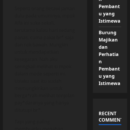
Pembant
Seperti orang Betawi jaman
u yang
dulu pada umumnya, mpok
Istimewa
Alfa ini suka sekali,
terutama kalau hari sedang
Burung
panas, cuma pakai br* saja
Majikan
dan rok bawah. Mungkin
dan
untuk mendapatkan
Perhatia
kesegaran. Nah aku
n
seringkali melihat si mpok
Pembant
dalam mode seperti ini.
u yang
Usiaku saat itu sudah
Istimewa
memungkinkan untuk
berga*rah melihat tonjolan
pay*daranya yang hanya
ditutupi br*.
RECENT
COMMENTS
Tapi yang paling
membuatku menahan