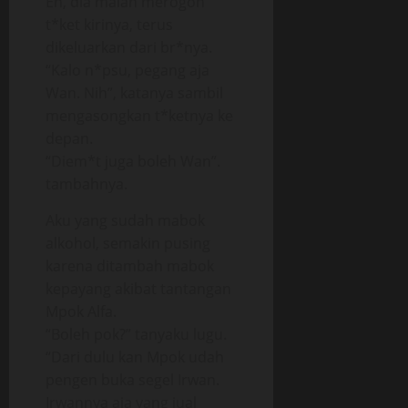
Eh, dia malah merogoh
t*ket kirinya, terus
dikeluarkan dari br*nya.
“Kalo n*psu, pegang aja
Wan. Nih”, katanya sambil
mengasongkan t*ketnya ke
depan.
“Diem*t juga boleh Wan”.
tambahnya.
Aku yang sudah mabok
alkohol, semakin pusing
karena ditambah mabok
kepayang akibat tantangan
Mpok Alfa.
“Boleh pok?” tanyaku lugu.
“Dari dulu kan Mpok udah
pengen buka segel Irwan.
Irwannya aja yang jual