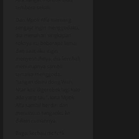
tembem sekali.
Dan Mpok Alfa memang
sengaja ingin menggodaku,
dia menahan singkapan
roknya itu beberapa lama,
dan saat aku ingin
menyentuhnya, dia kembali
menutupnya sambil
tertawa menggoda.
“Jangan disini dong Wan.
Ntar kita digerebek lagi kalo
ada yang tau”. kata Mpok
Alfa sambil berdiri dan
menuntun tanganku ke
dalam rumahnya.
Bagai kerbau dic*c*k