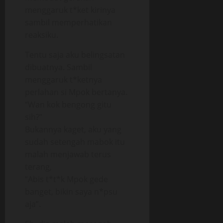
menggaruk t*ket kirinya
sambil memperhatikan
reaksiku.
Tentu saja aku belingsatan
dibuatnya. Sambil
menggaruk t*ketnya
perlahan si Mpok bertanya.
“Wan kok bengong gitu
sih?”
Bukannya kaget, aku yang
sudah setengah mabok itu
malah menjawab terus
terang,
“Abis t*t*k Mpok gede
banget, bikin saya n*psu
aja”.