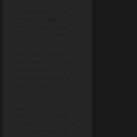
mpok Alfa.
Dia melebarkan kedua
p*hanya sehingga
membuka jalan bagiku
untuk lebih mendekat ke
m*m*knya.
“Niih, puas-puasin deh
liatin m*m*k mpok, Wan”.
kata mpok Alfa.
Setelah dekat, apa yang
kulihat sungguh
membuatku tidak kuat
untuk tidak gemetar.
Belahan daging yang
kulihat ini sangat indah,
berwarna merah, bulunya
lebat sekali menambah