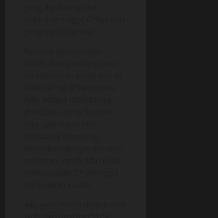
yang dipakainya dan
sekarang tinggal C*nya saja
yang masih tersisa.
Kembali aku menelan
ludah. Dan pandanganku
terpaku pada gundukan di
balik cel*na d*lam mpok
Alfa. Betapa montoknya
gundukan m*m*k mpok
Alfa. Lalu mpok Alfa
berbaring telentang,
kemudian dengan gerakan
perlahan, mpok Alfa mulai
menurunkan C* sehingga
terlepaslah sudah.
Aku yang masih duduk agak
jauh dari posisi m*m*k