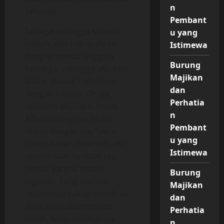
n
tahunan.
Pembant
Sebagai tetangga sebelah
u yang
rumah, aku cukup akrab
Istimewa
dengan semua anggota
Burung
keluarga, sehingga aku bisa
Majikan
keluar masuk rumahnya
dan
dengan leluasa. Oh iya,
Perhatia
sebelum aku lupa, mpok
n
Alfa ini orangnya hitam
Pembant
manis dengan pay*dara
u yang
cukup besar. Entahlah, aku
Istimewa
sendiri saat itu tidak tau
persis, karena masih
Burung
ingusan. Yang aku tau,
Majikan
ukurannya cukup membuat
dan
anak seusiaku menelan
Perhatia
ludah, kalau melihatnya.
n