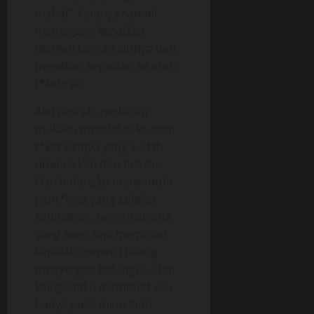
mahal”. katanya sambil
memegang kepalaku
dengan tangan kirinya dan
menekan kepalaku ke arah
t*ketnya.
Aku pasrah, perlahan
mukaku mendekat ke arah
t*ket kirinya yang sudah
dikeluarkan dari br* itu.
Dan hidungku menyentuh
pent*lnya yang cokelat
kehitaman. Segera aroma
yang aneh tapi membuat
kepalaku seperti hilang
menyergap hidungku. Dan
keluguanku membuat aku
hanya puas menc*um