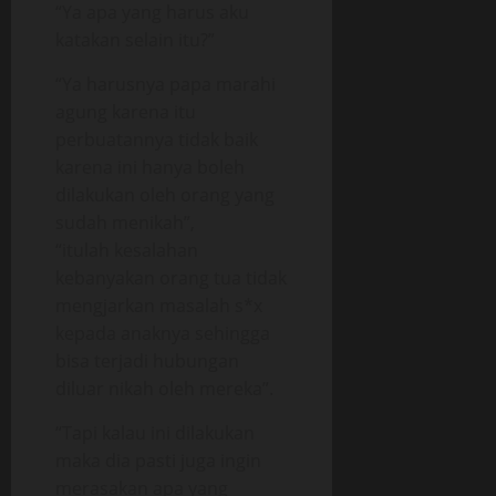
“Ya apa yang harus aku
katakan selain itu?”
“Ya harusnya papa marahi
agung karena itu
perbuatannya tidak baik
karena ini hanya boleh
dilakukan oleh orang yang
sudah menikah”,
“itulah kesalahan
kebanyakan orang tua tidak
mengjarkan masalah s*x
kepada anaknya sehingga
bisa terjadi hubungan
diluar nikah oleh mereka”.
“Tapi kalau ini dilakukan
maka dia pasti juga ingin
merasakan apa yang