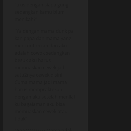
“trus dengan siapa gung
sedangkan kamu blum
menikah?”
“Ya dengan mama dunk pa
kan papa dan mama yang
mencontohkan dan aku
adalah cowok sedangkan
besuk aku harus
memuaskan cewek jadi
satu2nya cewek disini
Cuma mama jadi mama
harus mempraktekan
dengan aku setelah menilai
ku bagaiaman aku bisa
memuaskan cewek atau
tidak”
“Apa?????????? Mama tidak