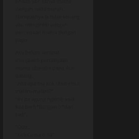
b*dan ya?” tanya mama
dengan nada marah.
Nampaknya ia tidak senang
aku mengintip adegan
percintaan mama dengan
papa.
Aku belum sempat
menjawab pertanyaan
mama tiba-tiba papa ikut
datang.
“Ada apa ma kok ribut-ribut
malam-malam?”
“ini pa agung ngintip saat
kita berh*bungan b*dan
tadi”,
“Ooo..
“Kok Cuma o pa”