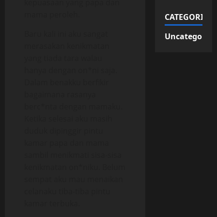
kepuasaan yang papa dan
mama peroleh.
CATEGORIES
Baru kali ini aku sangat
Uncategorize
merasakan kenikmatan
yang tiada tara walau
hanya dengan on*ni saja.
Dalam benakku berfikir
bagaimana rasanya
berc*nta dengan mamaku.
Ketika selesai aku masih
duduk dipinggir pintu
kamar papa dan mama
sambil menikmati sisa-sisa
kenikmatan on*niku. Belum
sempat aku mau menaikan
celanaku tiba-tiba pintu
kamar terbuka.