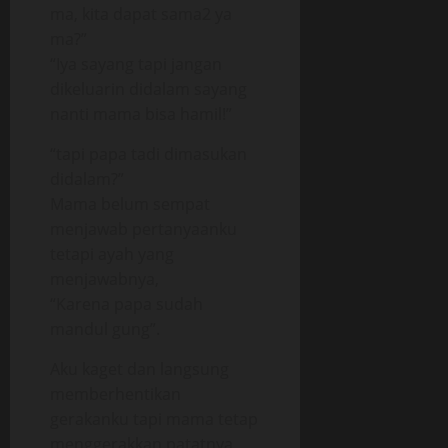
ma, kita dapat sama2 ya
ma?”
“Iya sayang tapi jangan
dikeluarin didalam sayang
nanti mama bisa hamil!”
“tapi papa tadi dimasukan
didalam?”
Mama belum sempat
menjawab pertanyaanku
tetapi ayah yang
menjawabnya,
“Karena papa sudah
mandul gung”.
Aku kaget dan langsung
memberhentikan
gerakanku tapi mama tetap
menggerakkan patatnya