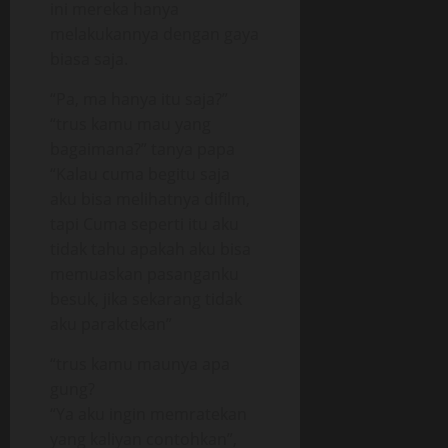
ini mereka hanya
melakukannya dengan gaya
biasa saja.
“Pa, ma hanya itu saja?”
“trus kamu mau yang
bagaimana?” tanya papa
“Kalau cuma begitu saja
aku bisa melihatnya difilm,
tapi Cuma seperti itu aku
tidak tahu apakah aku bisa
memuaskan pasanganku
besuk, jika sekarang tidak
aku paraktekan”
“trus kamu maunya apa
gung?
“Ya aku ingin memratekan
yang kaliyan contohkan”,