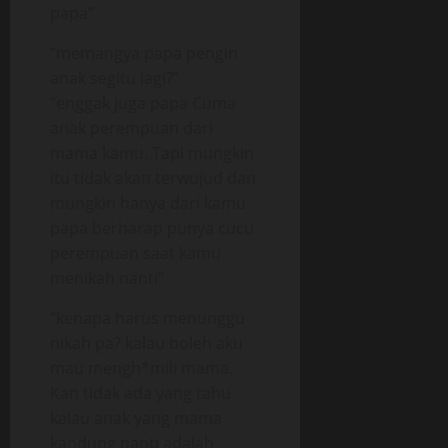
papa”
“memangya papa pengin
anak segitu lagi?”
“enggak juga papa Cuma
anak perempuan dari
mama kamu. Tapi mungkin
itu tidak akan terwujud dan
mungkin hanya dari kamu
papa berharap punya cucu
perempuan saat kamu
menikah nanti”
“kenapa harus menunggu
nikah pa? kalau boleh aku
mau mengh*mili mama.
Kan tidak ada yang tahu
kalau anak yang mama
kandung nanti adalah