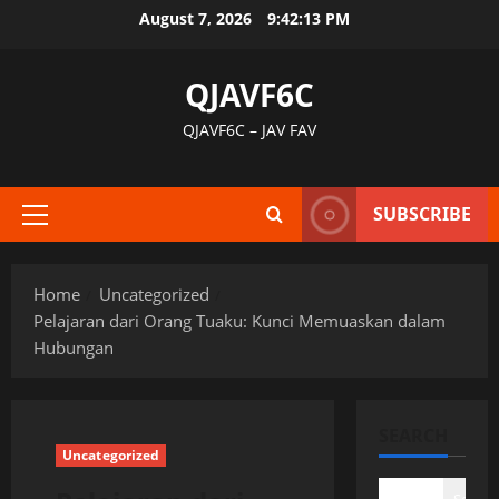
Skip
August 7, 2026
9:42:14 PM
to
content
QJAVF6C
QJAVF6C – JAV FAV
SUBSCRIBE
Primary
Menu
Home
Uncategorized
Pelajaran dari Orang Tuaku: Kunci Memuaskan dalam
Hubungan
SEARCH
Uncategorized