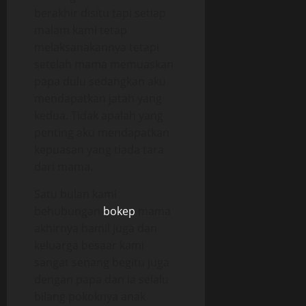
berakhir disitu tapi setiap
malam kami tetap
melaksanakannya tetapi
setelah mama memuaskan
papa dulu sedangkan aku
mendapatkan jatah yang
kedua. Tidak apalah yang
penting aku mendapatkan
kepuasan yang tiada tara
dari mama.
Satu bulan kami
behubungan
bokep
mama
akhirnya hamil juga dan
keluarga besaar kami
sangat senang begitu juga
dengan papa dan ia selalu
bilang pokoknya anak