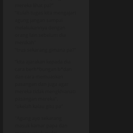
mereka lihat pa?”
“itulah tugas kita mengajari
agung jangan sampai
melakukannya dengan
orang lain sebelum dia
menikah”
“trus sekarang gimana pa?”
“kita ajarakan kepada dia
cara berh*bungan b*dan
dan cara memuaskan
pasangan dan juga agar
mereka tidak mengkhianati
pasangan mereka”.
“okelah kalau gitu pa”
“Agung ayo sekarang
masuk kamar papa dan