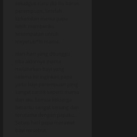
sekaligus cucu dia itu harus
perempuan. Setelah
kehamilan mama papa
lebih memberiku
kesempatan untuk
meyetub*hi mama.
Hari-hari yang ditunggu
tiba akhirnya mama
melahirkan bayi yang
selama ini inginkan papa
yaitu bayi perempuan yang
sangat cantik seperti mama
dan aku.Semua keluarga
besarku sangat senang dan
terutama dengan papaku.
Setiap hari papa merawat
bayi tersebut,