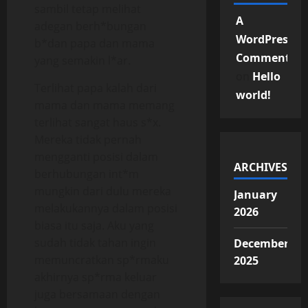
sambil tetap melihat
A
adegan berh*bungan
WordPress
b*dan papa dan mama
Commenter
yang semakin l*ar.
on
Hello
Terlihat papa kalah dari
world!
mama dan mama memang
terlihat sangat haus s*x.
Mereka tidak pernah
mengganti posisi dalam
ARCHIVES
berhubungan int*m
mungkin dari dulu mereka
January
melakukannya dalam posisi
2026
biasa itu saja. Aku yang
sudah tidak tahan ingin
December
memuncratkan sp*rmaku
2025
akhirnya sp*rma keluar
juga bersamaan dengan