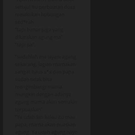
setuju! Itu perbuatan dosa
melakukan hubungan
sed*rah
“tapi benar juga yang
dikatakan agung ma”
“tapi pa”.
“sudahlah ma layani agung
sekarang, lagian mamakan
sangat haus s*x dan papa
sudah tidak bisa
mengimbangi mama
mungkin dengan adanya
agung mama akan semakin
terpuaskan”
“Ya udah lah kalau itu mau
papa, mama akan puaskan
agung. Ya udah agung hayo