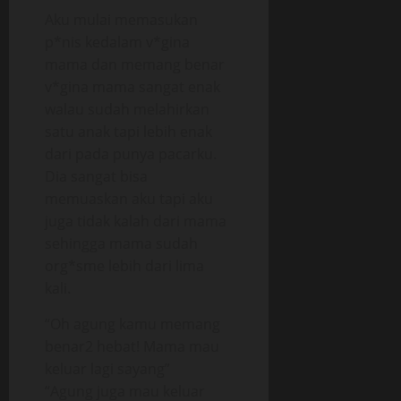
Aku mulai memasukan
p*nis kedalam v*gina
mama dan memang benar
v*gina mama sangat enak
walau sudah melahirkan
satu anak tapi lebih enak
dari pada punya pacarku.
Dia sangat bisa
memuaskan aku tapi aku
juga tidak kalah dari mama
sehingga mama sudah
org*sme lebih dari lima
kali.
“Oh agung kamu memang
benar2 hebat! Mama mau
keluar lagi sayang”
“Agung juga mau keluar