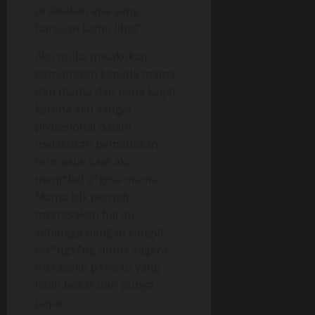
praktekan apa yang
barusan kamu lihat”
Aku mulai melakukan
pemanasan kepada mama
dan mama dan papa kaget
karena aku sangat
profesional dalam
melakukan pemanasan
termasuk saat aku
menj*lati v*gina mama.
Mama tdk pernah
merrasakan hal itu
sehingga dengan sangat
ter*ngs*ng untuk segera
merasakn p*nisku yang
lebih besar dari punya
papa.