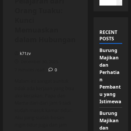
Pelajaran dari
Search
Orang Tuaku:
Kunci
Memuaskan
RECENT
dalam Hubungan
POSTS
Burung
k71zv
Majikan
December 30, 2025
dan
7 minutes read
0
Perhatia
n
Malam ini sangat suntuk
Pembant
tidak ada kerjaan yang bisa
u yang
aku kerjakan. Papa dan
Istimewa
Mama dari dari jam 9 tadi
sudah masuk kamar tidur.
Burung
Aku yang sudah bosan
Majikan
ingin tidur juga dan jam
dan