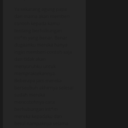
Ya sekarang agung papa
dan mama akan memberi
contoh kepada kamu
tentang berhubungan
int*m yang benar. Benar
dugaanku mereka hanya
ingin memberi contoh saja
dan tidak akan
menyuruhku untuk
mempraktekannya.
Beberapa jam mereka
berseubuh akhirnya selesai
sudah mereka
mencotohnya cara
berhubungan int*m
mereka kepadaku dan
betul nampaknya selama