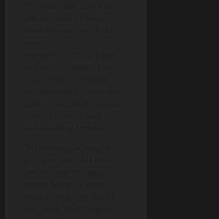
“Eh agung apa yang kamu
lakukan disini? tanya
mamaku saat membuka
pintu.
Nampaknya mama kaget
aku duduk didepan kamar
mama dan papa tanpa
mengenakan pakaian dan
saat itu banyak berceceran
sp*rma dilantai yang tak
lain adalah sp*rmaku.
“Eh ma, enggak, enggak,
gini, gini” aku tidak bisa
berkata apa-apa saat
mama bertanya sepert itu.
“Kamu mengintip mama
dan papa berh*bungan