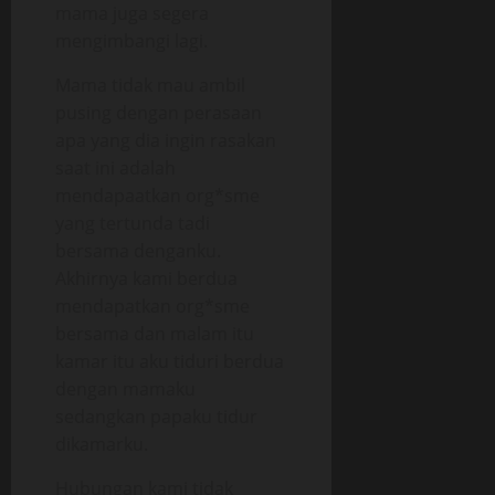
mama juga segera
mengimbangi lagi.
Mama tidak mau ambil
pusing dengan perasaan
apa yang dia ingin rasakan
saat ini adalah
mendapaatkan org*sme
yang tertunda tadi
bersama denganku.
Akhirnya kami berdua
mendapatkan org*sme
bersama dan malam itu
kamar itu aku tiduri berdua
dengan mamaku
sedangkan papaku tidur
dikamarku.
Hubungan kami tidak