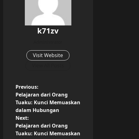
k71zv
Administrator
Visit Website
View All Posts
P
Previous:
Pelajaran dari Orang
o
Tuaku: Kunci Memuaskan
dalam Hubungan
s
Next:
t
Pelajaran dari Orang
Tuaku: Kunci Memuaskan