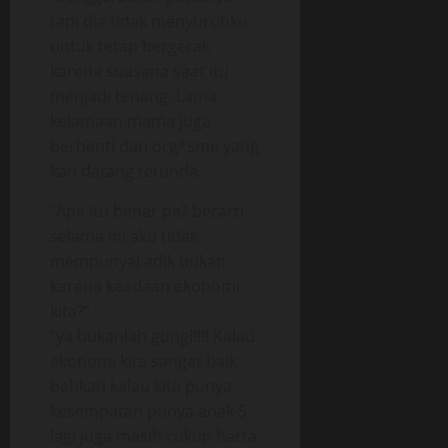
tapi dia tidak menyuruhku
untuk tetap bergerak
karena suasana saat itu
menjadi tenang. Lama
kelamaan mama juga
berhenti dan org*sme yang
kan datang tetunda.
“Apa itu benar pa? berarti
selama ini aku tidak
mempunyai adik bukan
karena keadaan ekonomi
kita?”
“ya bukanlah gung!!!!! Kalau
ekonomi kita sangat baik
bahkan kalau kita punya
kesempatan punya anak 5
lagi juga masih cukup harta