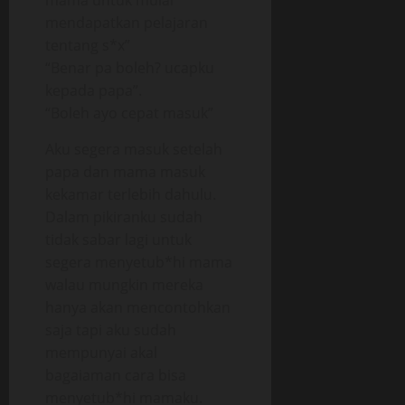
mama untuk mulai
mendapatkan pelajaran
tentang s*x”
“Benar pa boleh? ucapku
kepada papa”.
“Boleh ayo cepat masuk”
Aku segera masuk setelah
papa dan mama masuk
kekamar terlebih dahulu.
Dalam pikiranku sudah
tidak sabar lagi untuk
segera menyetub*hi mama
walau mungkin mereka
hanya akan mencontohkan
saja tapi aku sudah
mempunyai akal
bagaiaman cara bisa
menyetub*hi mamaku.