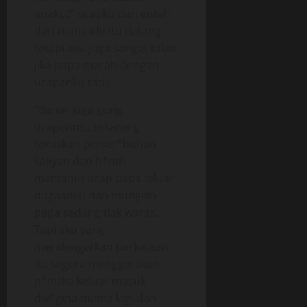
anaku?” ucapku dan entah
dari mana ide itu datang
tetapi aku juga sangat takut
jika papa marah dengan
ucapanku tadi.
“Benar juga gung
ucapanmu sekarang
teruskan perset*buhan
kaliyan dan h*mili
mamamu ucap papa diluar
dugaanku dan mungkin
papa sedang tiak waras.
Tapi aku yang
mendengarkan perkataan
itu segera menggerakan
p*niske keluar masuk
div*gina mama lagi dan