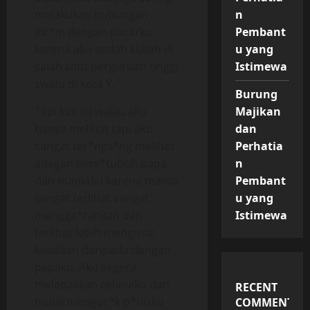
melakukan hubungan
n
int*m dengan pacarku
Pembant
karena aku sudah kuliah di
u yang
salah satu perguruan tinggi
Istimewa
swata di kota Y.
Burung
Tapi kali ini walau aku
Majikan
hanya melihat tapi aku
dan
sangat ter*ngs*ng melihat
Perhatia
adegan bers*tubuh papa
n
dan mamaku karena mama
Pembant
sangat terlihat sangat
u yang
mengga*rahkan dan
Istimewa
terlihat lebih mengusai
keadaan daripada dengan
papaku. Aku segera
melepaskan celanaku dan
RECENT
mulai mengoc*k p*nisku
COMMENTS