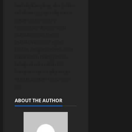
Sedangkan yang aku justru
tidak mengurusi dia sama
sekali tetapi justru
mengurusi ibunya atau
mamaku. Aku terus
melakukan hub*ngan
b*dan dengan mama, dan
papa tetap mengijinkan,
tetapi mama udah KB.
Sampai saat ini aku tetap
melaksanakan hubungan
ini.
ABOUT THE AUTHOR