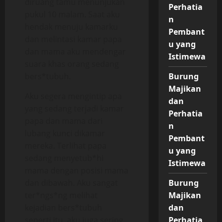
diruang tamu menunjukan
Perhatia
pukul 10 malam. Saat aku
n
hendak menuju kamarku
Pembant
dan melintasi kamar papa
u yang
dan mama aku mendengar
Istimewa
suara khas orang sedang
bers*tubuh.
Burung
Majikan
Aku segera mengintip apa
dan
yang sedang terjadi kamar
Perhatia
papa dan mama dari
n
lubang kunci dikamar
Pembant
mereka. Terlihat papa
u yang
sedang menyetub*hi
Istimewa
mama dengan posisi mama
dan dibawah. Aku sangat
Burung
ter*ngs*ng melihat
Majikan
kejadian bers*tubuh
dan
seperti itu, aku juga sering
Perhatia