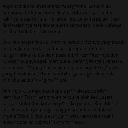
Rupanya dia telah mengalami org*sme. Setelah itu
badannya terkulai lemas di atas sofa, dengan kedua
kakinya tetap terjulur ke lantai, matanya terpejam dan
dari wajahnya terpancar suatu kepuasan, pada dahinya
terlihat bitik-bintik keringat.
Aku lalu berjongkok di antara kedua p*hanya yang masih
terkangkang itu dan kedua jari jempol dan telunjuk
tangan kiriku kuletakkan pada bib*r kem*luannya dan
kutekan supaya agak membuka, sedang tangan kananku
kupegang b*tang p*nisku yang telah sangat teg*ng itu
yang berukuran 19 cm, sambil kugesek-gesek kepala
p*nisku ke bib*r v*gina Trisni.
Akhirnya kutempatkan kepala p*nisku pada bib*r
kem*luan Trisni, yang telah terbuka oleh kedua jari
tangan kiriku dan kutekan p*nisku pelan-pelan. Bles..!
mulai kepalanya menghilang pelan-pelan ke dalam
v*gina Trisni diikuti patang p*nisku, centi demi centi
menerobos ke dalam l*ang v*ginanya.