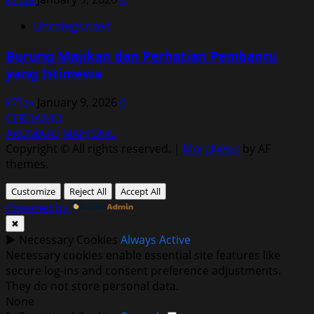
Uncategorized
Burung Majikan dan Perhatian Pembantu
yang Istimewa
k71zv
January 9, 2026
0
CERDAS4D
AROMA4D
MAHJONG
Copyright © All rights reserved.
|
MoreNews
by AF
themes.
Customize
Reject All
Accept All
Powered by
✖
►
Necessary Cookies
Always Active
Necessary cookies enable essential site features like
secure log-ins and consent preference adjustments.
They do not store personal data.
None