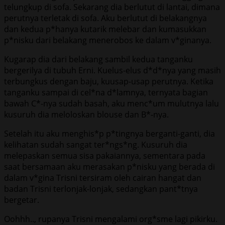
telungkup di sofa. Sekarang dia berlutut di lantai, dimana
perutnya terletak di sofa. Aku berlutut di belakangnya
dan kedua p*hanya kutarik melebar dan kumasukkan
p*nisku dari belakang menerobos ke dalam v*ginanya.
Kugarap dia dari belakang sambil kedua tanganku
bergerilya di tubuh Erni. Kuelus-elus d*d*nya yang masih
terbungkus dengan baju, kuusap-usap perutnya. Ketika
tanganku sampai di cel*na d*lamnya, ternyata bagian
bawah C*-nya sudah basah, aku menc*um mulutnya lalu
kusuruh dia meloloskan blouse dan B*-nya.
Setelah itu aku menghis*p p*tingnya berganti-ganti, dia
kelihatan sudah sangat ter*ngs*ng. Kusuruh dia
melepaskan semua sisa pakaiannya, sementara pada
saat bersamaan aku merasakan p*nisku yang berada di
dalam v*gina Trisni tersiram oleh cairan hangat dan
badan Trisni terlonjak-lonjak, sedangkan pant*tnya
bergetar.
Oohhh.., rupanya Trisni mengalami org*sme lagi pikirku.