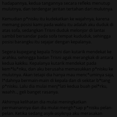
hadapannya, kedua tangannya secara refleks menutup
mulutnya, dan terdengar jeritan tertahan dari mulutnya.
Kemudian p*nisku itu kudekatkan ke wajahnya, karena
memang posisi kami pada waktu itu adalah aku duduk di
atas sofa, sedangkan Trisni duduk melonjor di lantai
sambil bersandar pada sofa tempat kududuk, sehingga
posisi barangku itu sejajar dengan kepalanya.
Segera kupegang kepala Trisni dan kutarik mendekat ke
arahku, sehingga badan Trisni agak merangkak di antara
kedua kakiku. Kepalanya kutarik mendekat pada
kem*lu*nku, dan aku berusaha memasukkan p*nisku ke
mulutnya. Akan tetapi dia hanya mau menc*uminya saja,
l*dahnya bermain-main di kepala dan di sekitar b*tang
p*nisku. Lalu dia mulai menj*lati kedua buah pel*rku,
waahh.., geli banget rasanya.
Akhirnya kelihatan dia mulai meningkatkan
permainannya dan dia mulai mengh*sap p*nisku pelan-
pelan. Ketika sedang asyik-asyiknya aku merasakan