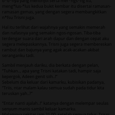
d*d*nya yang menonjol serta mer*ngs*ng itu,
meng*lus-*lus kedua bukit kembar itu disertai ramasan-
ramasan gemas, yang dengan segera membangkitkan
n*fsu Trisni juga.
Hal itu terlihat dari wajahnya yang semakin memerah
dan nafasnya yang semakin ngos-ngosan. Tiba-tiba
terdengar suara dari arah dapur dan dengan cepat aku
segera melepaskannya, Trisni juga segera membereskan
rambut dan bajunya yang agak acak-acakan akibat
seranganku tadi.
Sambil menjauh dariku, dia berkata dengan pelan,
“Tuhkan.., apa yang Trisni katakan tadi, hampir saja
kepergok, Adeen genit siih..!”
Sebelum dia keluar dari kamarku, kubisikan padanya,
“Triis, ntar malam kalau semua sudah pada tidur kita
teruskan yah..?”
“Entar nanti ajalah..!” katanya dengan melempar seulas
senyum manis sambil keluar kamarku.
Malamnya sekitar jam 21.00, setelah semua tidur, Trisni