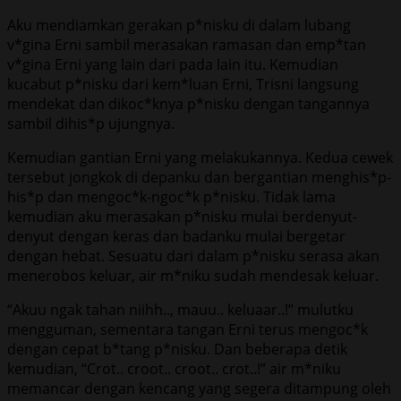
Aku mendiamkan gerakan p*nisku di dalam lubang
v*gina Erni sambil merasakan ramasan dan emp*tan
v*gina Erni yang lain dari pada lain itu. Kemudian
kucabut p*nisku dari kem*luan Erni, Trisni langsung
mendekat dan dikoc*knya p*nisku dengan tangannya
sambil dihis*p ujungnya.
Kemudian gantian Erni yang melakukannya. Kedua cewek
tersebut jongkok di depanku dan bergantian menghis*p-
his*p dan mengoc*k-ngoc*k p*nisku. Tidak lama
kemudian aku merasakan p*nisku mulai berdenyut-
denyut dengan keras dan badanku mulai bergetar
dengan hebat. Sesuatu dari dalam p*nisku serasa akan
menerobos keluar, air m*niku sudah mendesak keluar.
“Akuu ngak tahan niihh.., mauu.. keluaar..!” mulutku
mengguman, sementara tangan Erni terus mengoc*k
dengan cepat b*tang p*nisku. Dan beberapa detik
kemudian, “Crot.. croot.. croot.. crot..!” air m*niku
memancar dengan kencang yang segera ditampung oleh