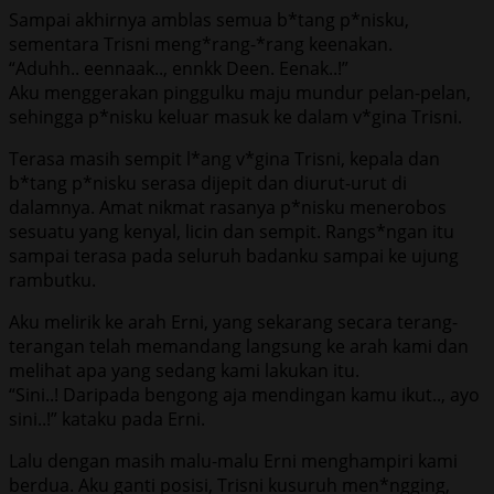
Sampai akhirnya amblas semua b*tang p*nisku,
sementara Trisni meng*rang-*rang keenakan.
“Aduhh.. eennaak.., ennkk Deen. Eenak..!”
Aku menggerakan pinggulku maju mundur pelan-pelan,
sehingga p*nisku keluar masuk ke dalam v*gina Trisni.
Terasa masih sempit l*ang v*gina Trisni, kepala dan
b*tang p*nisku serasa dijepit dan diurut-urut di
dalamnya. Amat nikmat rasanya p*nisku menerobos
sesuatu yang kenyal, licin dan sempit. Rangs*ngan itu
sampai terasa pada seluruh badanku sampai ke ujung
rambutku.
Aku melirik ke arah Erni, yang sekarang secara terang-
terangan telah memandang langsung ke arah kami dan
melihat apa yang sedang kami lakukan itu.
“Sini..! Daripada bengong aja mendingan kamu ikut.., ayo
sini..!” kataku pada Erni.
Lalu dengan masih malu-malu Erni menghampiri kami
berdua. Aku ganti posisi, Trisni kusuruh men*ngging,