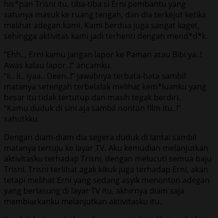
his*pan Trisni itu, tiba-tiba si Erni pembantu yang
satunya masuk ke ruang tengah, dan dia terkejut ketika
melihat adegan kami. Kami berdua juga sangat kaget,
sehingga aktivitas kami jadi terhenti dengan mend*d*k.
“Ehh.., Erni kamu jangan lapor ke Paman atau Bibi ya..!
Awas kalau lapor..!” ancamku.
“Ii.. ii.. iyaa.. Deen..!” jawabnya terbata-bata sambil
matanya setengah terbelalak melihat kem*luanku yang
besar itu tidak tertutup dan masih tegak berdiri.
“Kamu duduk di sini aja sambil nonton film itu..!”
sahutkku.
Dengan diam-diam dia segera duduk di lantai sambil
matanya tertuju ke layar TV. Aku kemudian melanjutkan
aktivitasku terhadap Trisni, dengan melucuti semua baju
Trisni. Trisni terlihat agak kikuk juga terhadap Erni, akan
tetapi melihat Erni yang sedang asyik menonton adegan
yang berlasung di layar TV itu, akhirnya diam saja
membiarkanku melanjutkan aktivitasku itu.