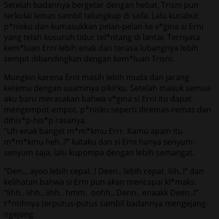
Setelah badannya bergetar dengan hebat, Trisni pun
terkulai lemas sambil telungkup di sofa. Lalu kucabut
p*nisku dan kumasukkan pelan-pelan ke v*gina si Erni
yang telah kusuruh tidur tel*ntang di lantai. Ternyata
kem*luan Erni lebih enak dan terasa lubangnya lebih
sempit dibandingkan dengan kem*luan Trisni.
Mungkin karena Erni masih lebih muda dan jarang
ketemu dengan suaminya pikirku. Setelah masuk semua
aku baru merasakan bahwa v*gina si Erni itu dapat
mengempot-empot, p*nisku seperti diremas-remas dan
dihis*p-his*p rasanya.
“Uh enak banget m*m*kmu Errr. Kamu apain itu
m*m*kmu heh..?” kataku dan si Erni hanya senyum-
senyum saja, lalu kupompa dengan lebih semangat.
“Den.., ayoo lebih cepat..! Deen.. lebih cepat. Iiih..!” dan
kelihatan bahwa si Erni pun akan mencapai kl*maks.
“Iihh.. iihh.. iihh.. hmm.. oohh.. Denn.. enaakk Deen..!”
r*ntihnya terputus-putus sambil badannya mengejang-
ngejang.