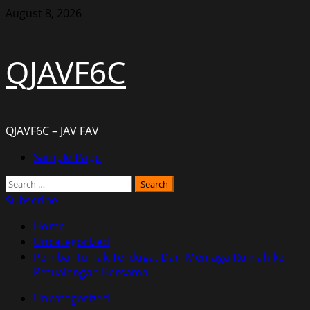
Skip
August 8, 2026
to
content
QJAVF6C
QJAVF6C – JAV FAV
Primary
Sample Page
Menu
Search
for:
Subscribe
Home
Uncategorized
Pembantu Tak Terduga: Dari Menjaga Rumah ke
Petualangan Bersama
Uncategorized