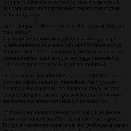
memperlihatkan ekspresi marah, maka dengan cepat
aku bangkit dari tempat tidur dan segera menangkap
kedua tangannya.
“Aahh.. jangaann Deenn, nanti terlihat sama si Erni, kan
malu atuu..!”
Tapi tanpa memperdulikan protesnya, dengan cepat
kutarik badannya ke arahku dan sambil mendekapnya
dengan cepat bib*rku menyergap bib*rnya yang karena
terkejut menjadi agak terbuka, sehingga memudahkan
l*dahku menerobos masuk ke dalam mulutnya.
Dengan segera kusedot bib*rnya, dan l*dahku kumain-
mainkan dalam mulutnya, memelintir l*dahnya dan
mengelus-elus bagian langit-langit mulutnya. Dengan
cepat terdengar suara dengusan keluar dari mulutnya
dan kedua matanya membelalak memandangku.
D*d*nya yang montok itu bergerak naik turun dengan
cepat, membuat n*fsu b*rahiku semakin meningkat.
Tangan kiriku dengan cepat mulai bergerilya pada bagian