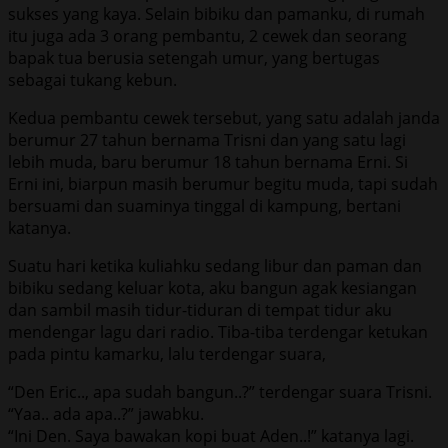
sukses yang kaya. Selain bibiku dan pamanku, di rumah
itu juga ada 3 orang pembantu, 2 cewek dan seorang
bapak tua berusia setengah umur, yang bertugas
sebagai tukang kebun.
Kedua pembantu cewek tersebut, yang satu adalah janda
berumur 27 tahun bernama Trisni dan yang satu lagi
lebih muda, baru berumur 18 tahun bernama Erni. Si
Erni ini, biarpun masih berumur begitu muda, tapi sudah
bersuami dan suaminya tinggal di kampung, bertani
katanya.
Suatu hari ketika kuliahku sedang libur dan paman dan
bibiku sedang keluar kota, aku bangun agak kesiangan
dan sambil masih tidur-tiduran di tempat tidur aku
mendengar lagu dari radio. Tiba-tiba terdengar ketukan
pada pintu kamarku, lalu terdengar suara,
“Den Eric.., apa sudah bangun..?” terdengar suara Trisni.
“Yaa.. ada apa..?” jawabku.
“Ini Den. Saya bawakan kopi buat Aden..!” katanya lagi.