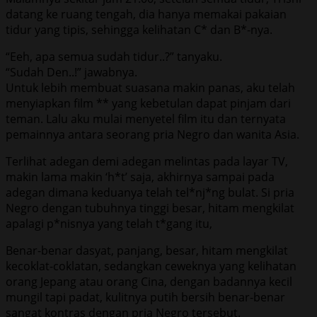
datang ke ruang tengah, dia hanya memakai pakaian
tidur yang tipis, sehingga kelihatan C* dan B*-nya.
“Eeh, apa semua sudah tidur..?” tanyaku.
“Sudah Den..!” jawabnya.
Untuk lebih membuat suasana makin panas, aku telah
menyiapkan film ** yang kebetulan dapat pinjam dari
teman. Lalu aku mulai menyetel film itu dan ternyata
pemainnya antara seorang pria Negro dan wanita Asia.
Terlihat adegan demi adegan melintas pada layar TV,
makin lama makin ‘h*t’ saja, akhirnya sampai pada
adegan dimana keduanya telah tel*nj*ng bulat. Si pria
Negro dengan tubuhnya tinggi besar, hitam mengkilat
apalagi p*nisnya yang telah t*gang itu,
Benar-benar dasyat, panjang, besar, hitam mengkilat
kecoklat-coklatan, sedangkan ceweknya yang kelihatan
orang Jepang atau orang Cina, dengan badannya kecil
mungil tapi padat, kulitnya putih bersih benar-benar
sangat kontras dengan pria Negro tersebut.