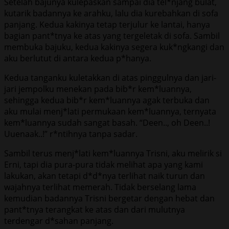
Setelah bajunya kulepaskan sampai dia tel*njang bulat,
kutarik badannya ke arahku, lalu dia kurebahkan di sofa
panjang. Kedua kakinya tetap terjulur ke lantai, hanya
bagian pant*tnya ke atas yang tergeletak di sofa. Sambil
membuka bajuku, kedua kakinya segera kuk*ngkangi dan
aku berlutut di antara kedua p*hanya.
Kedua tanganku kuletakkan di atas pinggulnya dan jari-
jari jempolku menekan pada bib*r kem*luannya,
sehingga kedua bib*r kem*luannya agak terbuka dan
aku mulai menj*lati permukaan kem*luannya, ternyata
kem*luannya sudah sangat basah. “Deen.., oh Deen..!
Uuenaak..!” r*ntihnya tanpa sadar.
Sambil terus menj*lati kem*luannya Trisni, aku melirik si
Erni, tapi dia pura-pura tidak melihat apa yang kami
lakukan, akan tetapi d*d*nya terlihat naik turun dan
wajahnya terlihat memerah. Tidak berselang lama
kemudian badannya Trisni bergetar dengan hebat dan
pant*tnya terangkat ke atas dan dari mulutnya
terdengar d*sahan panjang.