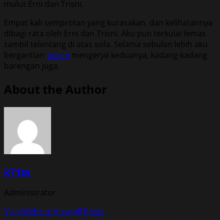
mulut Erni dan Trisni.
Empat kali semprotan yang kurasakan, dan kelihatannya
dibagi rata oleh Erni dan Trisni. Aku pun terkulai lemas
sambil telentang di atas sofa. Selama sebulan lebih aku
bergantian
bokep
mengerjai keduanya, kadang-kadang
barengan juga.
About the Author
k71zv
Administrator
Visit Website
View All Posts