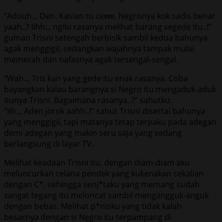
“Aduuh.., Den. Kasian tu cewe, Negronya kok sadis benar
yaah..? Iihh.., ngilu rasanya melihat barang segede itu..!”
guman Trisni setengah berbisik sambil kedua bahunya
agak menggigil, sedangkan wajahnya tampak mulai
memerah dan nafasnya agak tersengal-sengal.
“Wah.., Tris kan yang gede itu enak rasanya. Coba
bayangkan kalau barangnya si Negro itu mengaduk-aduk
itunya Trisni. Bagaimana rasanya..?” sahutku.
“Iih.., Aden jorok aahh..!” sahut Trisni disertai bahunya
yang menggigil, tapi matanya tetap terpaku pada adegan
demi adegan yang makin seru saja yang sedang
berlangsung di layar TV.
Melihat keadaan Trisni itu, dengan diam-diam aku
meluncurkan celana pendek yang kukenakan sekalian
dengan C*, sehingga senj*taku yang memang sudah
sangat tegang itu meloncat sambil mengangguk-anguk
dengan bebas. Melihat p*nisku yang tidak kalah
besarnya dengan si Negro itu terpampang di