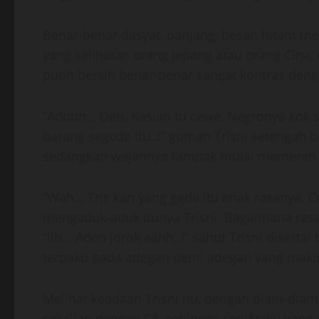
Benar-benar dasyat, panjang, besar, hitam me
yang kelihatan orang Jepang atau orang Cina, 
putih bersih benar-benar sangat kontras deng
“Aduuh.., Den. Kasian tu cewe, Negronya kok sa
barang segede itu..!” guman Trisni setengah 
sedangkan wajahnya tampak mulai memerah d
“Wah.., Tris kan yang gede itu enak rasanya.
mengaduk-aduk itunya Trisni. Bagaimana rasa
“Iih.., Aden jorok aahh..!” sahut Trisni disert
terpaku pada adegan demi adegan yang makin 
Melihat keadaan Trisni itu, dengan diam-di
sekalian dengan C*, sehingga senj*taku yang