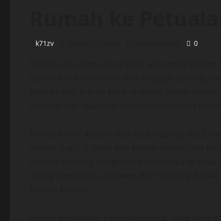
Rumah ke Petual
k71zv
January 2, 2026
10 minutes read
0
Saat itu aku baru lulus SMA, aku melanjutkan 
pamanku. Paman dan bibi dengan senang hati
paman dan bibiku yang sudah 4 tahun menikah
mereka biar suasana rumahnya tambah ramai
Pamanku ini adalah adik ibuku paling kecil, 
sangat luas, di sana ada kolam renangnya d
adalah seorang pengusaha sukses yang kaya. 
orang pembantu, 2 cewek dan seorang bapak 
tukang kebun.
Kedua pembantu cewek tersebut, yang satu a