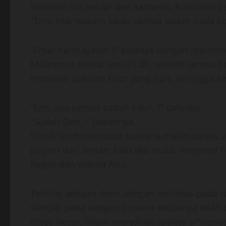
Sebelum dia keluar dari kamarku, kubisikan p
“Triis, ntar malam kalau semua sudah pada tidu
“Entar nanti ajalah..!” katanya dengan mele
Malamnya sekitar jam 21.00, setelah semua tid
memakai pakaian tidur yang tipis, sehingga k
“Eeh, apa semua sudah tidur..?” tanyaku.
“Sudah Den..!” jawabnya.
Untuk lebih membuat suasana makin panas, a
pinjam dari teman. Lalu aku mulai menyetel f
Negro dan wanita Asia.
Terlihat adegan demi adegan melintas pada lay
sampai pada adegan dimana keduanya telah te
tinggi besar, hitam mengkilat apalagi p*nisnya