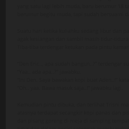
yang satu lagi lebih muda, baru berumur 18 ta
berumur begitu muda, tapi sudah bersuami da
Suatu hari ketika kuliahku sedang libur dan 
agak kesiangan dan sambil masih tidur-tidura
Tiba-tiba terdengar ketukan pada pintu kamark
“Den Eric.., apa sudah bangun..?” terdengar su
“Yaa.. ada apa..?” jawabku.
“Ini Den. Saya bawakan kopi buat Aden..!” kata
“Oh.. yaa. Bawa masuk saja..!” jawabku lagi.
Kemudian pintu dibuka, dan terlihat Trisni
atasnya terdapat secangkir kopi panas dan pi
dan pisang goreng di meja di samping tempat
tidur dan dalam posisi setengah membungkuk,