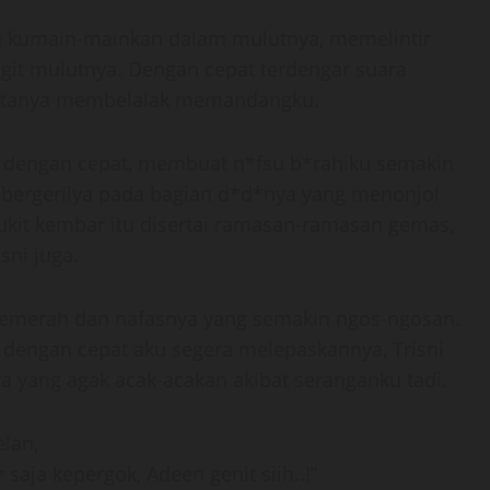
u kumain-mainkan dalam mulutnya, memelintir
ngit mulutnya. Dengan cepat terdengar suara
matanya membelalak memandangku.
n dengan cepat, membuat n*fsu b*rahiku semakin
 bergerilya pada bagian d*d*nya yang menonjol
ukit kembar itu disertai ramasan-ramasan gemas,
ni juga.
 memerah dan nafasnya yang semakin ngos-ngosan.
n dengan cepat aku segera melepaskannya, Trisni
 yang agak acak-acakan akibat seranganku tadi.
lan,
 saja kepergok, Adeen genit siih..!”