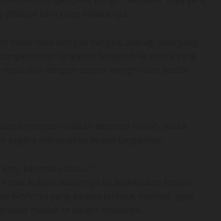
ditutupi kain yang dipakainya.
 cepat rasa isengku bangkit, apalagi ditunjang
dengan cepat tanganku bergerak ke obyek yang
terkejut dan dengan segera menghindar sambil
tanpa memperlihatkan ekspresi marah, maka
dan segera menangkap kedua tangannya.
 Erni, kan malu atuu..!”
cepat kutarik badannya ke arahku dan sambil
 bib*rnya yang karena terkejut menjadi agak
erobos masuk ke dalam mulutnya.