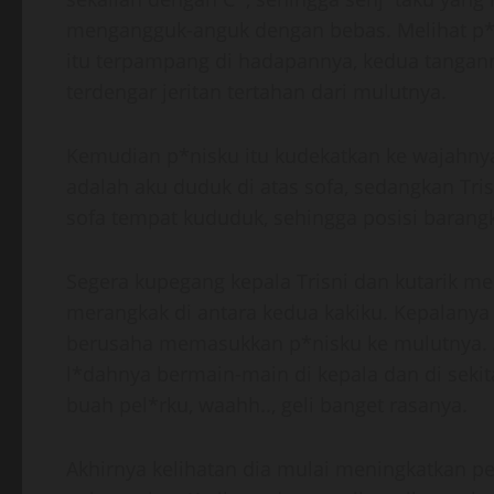
mengangguk-anguk dengan bebas. Melihat p*n
itu terpampang di hadapannya, kedua tangan
terdengar jeritan tertahan dari mulutnya.
Kemudian p*nisku itu kudekatkan ke wajahny
adalah aku duduk di atas sofa, sedangkan Tri
sofa tempat kududuk, sehingga posisi barangk
Segera kupegang kepala Trisni dan kutarik me
merangkak di antara kedua kakiku. Kepalanya
berusaha memasukkan p*nisku ke mulutnya. 
l*dahnya bermain-main di kepala dan di sekit
buah pel*rku, waahh.., geli banget rasanya.
Akhirnya kelihatan dia mulai meningkatkan 