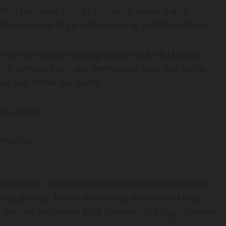
hun bernama Erni. Si Erni ini, biarpun masih
n suaminya tinggal di kampung, bertani katanya.
paman dan bibiku sedang keluar kota, aku bangun
n di tempat tidur aku mendengar lagu dari radio.
u, lalu terdengar suara,
ara Trisni.
nya lagi.
 masuk sambil tangannya membawa nampan yang di
sang goreng. Ketika dia sedang meletakkan kopi
 tidurku, badannya agak merapat di pinggir tempat
 terlihat dengan jelas bongk*han pant*tnya yang