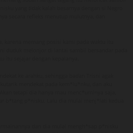
isku yang tidak kalah besarnya dengan si Negro
nya secara refleks menutup mulutnya, dan
a, karena memang posisi kami pada waktu itu
sni duduk melonjor di lantai sambil bersandar pada
u itu sejajar dengan kepalanya.
ndekat ke arahku, sehingga badan Trisni agak
 kutarik mendekat pada kem*lu*nku, dan aku
Akan tetapi dia hanya mau menc*uminya saja,
ar b*tang p*nisku. Lalu dia mulai menj*lati kedua
permainannya dan dia mulai mengh*sap p*nisku