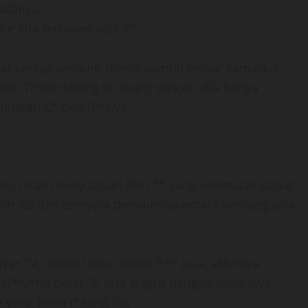
adanya,
r kita teruskan yah..?”
mpar seulas senyum manis sambil keluar kamarku.
ur, Trisni datang ke ruang tengah, dia hanya
elihatan C* dan B*-nya.
ku telah menyiapkan film ** yang kebetulan dapat
ilm itu dan ternyata pemainnya antara seorang pria
ar TV, makin lama makin ‘h*t’ saja, akhirnya
l*nj*ng bulat. Si pria Negro dengan tubuhnya
 yang telah t*gang itu,