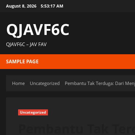
Skip
August 8, 2026
5:53:18 AM
to
content
QJAVF6C
QJAVF6C – JAV FAV
SAMPLE PAGE
Home
Uncategorized
Pembantu Tak Terduga: Dari Men
Uncategorized
Pembantu Tak Ter