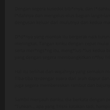
Dengan segera kusedot bib*rnya, dan l*dahk
l*dahnya dan mengelus-elus bagian langit-la
dengusan keluar dari mulutnya dan kedua 
D*d*nya yang montok itu bergerak naik turu
meningkat. Tangan kiriku dengan cepat mulai
serta mer*ngs*ng itu, meng*lus-*lus kedua b
yang dengan segera membangkitkan n*fsu Tris
Hal itu terlihat dari wajahnya yang semakin
Tiba-tiba terdengar suara dari arah dapur da
juga segera membereskan rambut dan bajunya
Sambil menjauh dariku, dia berkata dengan pe
“Tuhkan.., apa yang Trisni katakan tadi, hampir