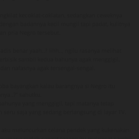
ngkilat kecoklat-coklatan, sedangkan ceweknya
dengan badannya kecil mungil tapi padat, kulitnya
an pria Negro tersebut.
dis benar yaah..? Iihh.., ngilu rasanya melihat
berbisik sambil kedua bahunya agak menggigil,
an nafasnya agak tersengal-sengal.
 Coba bayangkan kalau barangnya si Negro itu
nya..?” sahutku.
ai bahunya yang menggigil, tapi matanya tetap
seru saja yang sedang berlangsung di layar TV.
am aku meluncurkan celana pendek yang kukenakan
 memang sudah sangat tegang itu meloncat sambil