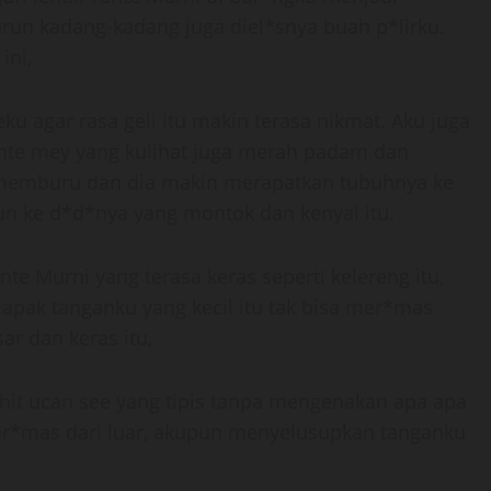
urun kadang-kadang juga diel*snya buah p*lirku.
ini,
u agar rasa geli itu makin terasa nikmat. Aku juga
te mey yang kulihat juga merah padam dan
 memburu dan dia makin merapatkan tubuhnya ke
tun ke d*d*nya yang montok dan kenyal itu.
e Murni yang terasa keras seperti kelereng itu,
apak tanganku yang kecil itu tak bisa mer*mas
r dan keras itu,
shit ucan see yang tipis tanpa mengenakan apa apa
mer*mas dari luar, akupun menyelusupkan tanganku