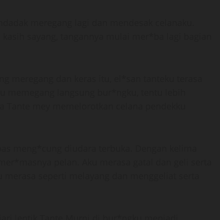
endadak meregang lagi dan mendesak celanaku.
asih sayang, tangannya mulai mer*ba lagi bagian
g meregang dan keras itu, el*san tanteku terasa
eku memegang langsung bur*ngku, tentu lebih
saja Tante mey memelorotkan celana pendekku
bas meng*cung diudara terbuka. Dengan kelima
er*masnya pelan. Aku merasa gatal dan geli serta
 merasa seperti melayang dan menggeliat serta
i lentik Tante Murni di bur*ngku menjadi