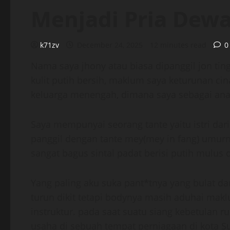
Menjadi Pria Dew
k71zv
December 24, 2025
12 minutes read
0
Nama saya jhony atau biasa dipanggil jon tin
kulit putih bersih, maklum saya keturunan cin
keluarga menengah, dimana saya sebagai ana
Saya mempunyai seorang tante yaitu istri dar
panggil dengan tante mey(mey in fang) umurny
sangat bagus sintal padat berisi putih mulus 
Yang paling aku suka pant*tnya yang bulat d
turun dikit tetapi bodynya masih aduhai makl
instruktur. pada saat suatu siang kebetulan 
usaha di sebuah tempat perniagaan di kota S