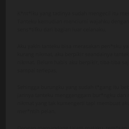
K*nt*lku yang tadinya sudah mengecil itu m
Tanteku kemudian menciumi wajahku dengan k
sens*tifku dari bagian luar celanaku,
Aku yakin tanteku bisa merasakan pen*sku yan
kurang nikmat, aku berpikir seandainya tant
nikmat. Belum habis aku berpikir, tiba-tiba 
sampai terlepas,
Sehingga burungku yang sudah t*gang itu be
jarinya tanteku menggenggam bur*ngku dan m
nikmat yang tak kumengerti tapi membuat aku
mer*ntih pelan.
Dengan memandang tajam mataku, rem*san jar