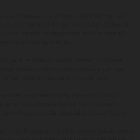
karena kebetulan rumahnya sebelah dari rumah
ya sekedar ngobrol2 dengan mama dan pada saat
ir u can see dan celana pendek motif kembang2
memiliki pembantu saat itu.
d yang ternyata itu adalah sebuah dvd game
mungkin karena permainannya terlalau sulit dan
t untuk bertanya kepada saya bagaimana
aya dan yang terpampang hanyalah tulisan2
-punya usut ternyata dia beli dari tc sebuah
 ttg HAKI semua pedangan jualan secara illegal).
t tombol2 yang ada di stick dan mengacak menu2
an seperti suit batu,kertas,gunting dan aku coba2