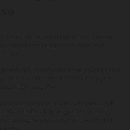
asa
ggi badan 180 cm usiaku saat itu 18 thn dengan
a. Latar belakang keluarga saya adalah dari
k bungsu,
i paman saya, namanya tante rina atau biasa saya
a sekitar 37 tahun tetapi memiliki body yang
dengan bib*r yang s*xy,
an padat dengan pay*dara 36a yang meski agak
um dia aktif di sebuah sanggar aerobic sebagai
rumah sedang kosong karena ortu saya memilki
urabaya.