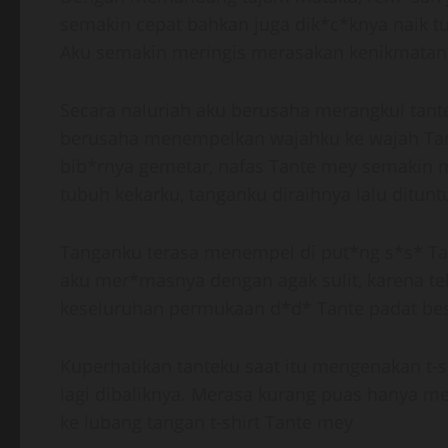
semakin cepat bahkan juga dik*c*knya naik t
Aku semakin meringis merasakan kenikmatan 
Secara naluriah aku berusaha merangkul tantek
berusaha menempelkan wajahku ke wajah Tan
bib*rnya gemetar, nafas Tante mey semakin
tubuh kekarku, tanganku diraihnya lalu ditun
Tanganku terasa menempel di put*ng s*s* Tant
aku mer*masnya dengan agak sulit, karena tel
keseluruhan permukaan d*d* Tante padat besa
Kuperhatikan tanteku saat itu mengenakan t-
lagi dibaliknya. Merasa kurang puas hanya 
ke lubang tangan t-shirt Tante mey