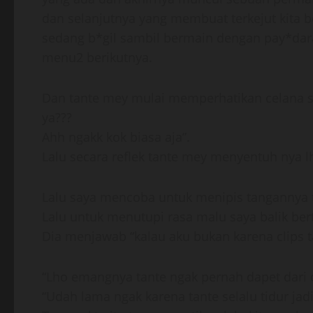
dan selanjutnya yang membuat terkejut kita 
sedang b*gil sambil bermain dengan pay*dara
menu2 berikutnya.
Dan tante mey mulai memperhatikan celana s
ya???
Ahh ngakk kok biasa aja”.
Lalu secara reflek tante mey menyentuh nya lh
Lalu saya mencoba untuk menipis tangannya
Lalu untuk menutupi rasa malu saya balik bert
Dia menjawab “kalau aku bukan karena clips 
“Lho emangnya tante ngak pernah dapet dari
“Udah lama ngak karena tante selalu tidur ja