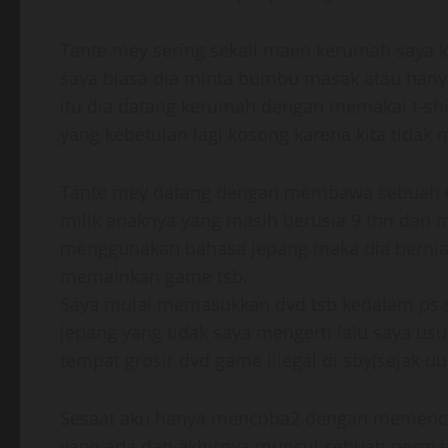
Tante mey sering sekali maen kerumah saya 
saya biasa dia minta bumbu masak atau han
itu dia datang kerumah dengan memakai t-sh
yang kebetulan lagi kosong karena kita tidak 
Tante mey datang dengan membawa sebuah dv
milik anaknya yang masih berusia 9 thn dan 
menggunakan bahasa jepang maka dia bernia
memainkan game tsb.
Saya mulai memasukkan dvd tsb kedalam ps s
jepang yang tidak saya mengerti lalu saya usut
tempat grosir dvd game illegal di sby(sejak uu
Sesaat aku hanya mencoba2 dengan memence
yang ada dan akhirnya muncul sebuah permain