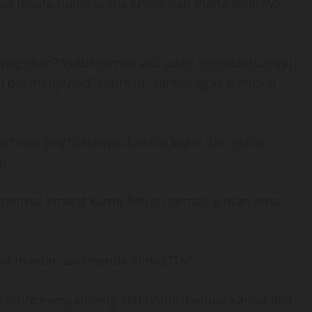
rol2 disofa ruang tamu, Entah dari mana akhirnya
anya giman??(sebenarnya aku udah mengetahuinya)
 dia menjawab” disini lo” sambil agak diangkat
er*mas pay*daranya dan dia kaget dan marah
u
ki normal emang kamu belum pernah gituan ama
rena mantan aku semua alim-2″TM
an tante mengandeng aku untuk menuju kamar aku