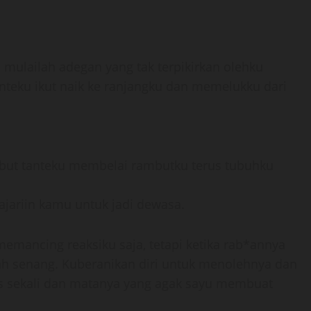
mulailah adegan yang tak terpikirkan olehku
tanteku ikut naik ke ranjangku dan memelukku dari
mbut tanteku membelai rambutku terus tubuhku
ajariin kamu untuk jadi dewasa.
memancing reaksiku saja, tetapi ketika rab*annya
ah senang. Kuberanikan diri untuk menolehnya dan
s sekali dan matanya yang agak sayu membuat