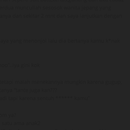
berdua muncullah sesosok wanita jepang yang
nya dan sekitar 2 mnt dan saya lanjutkan dengan
aya yang menonjol lalu dia bertanya kamu k*nak
oo”..iya gini kok
 tetapi malah menekannya mungkin karena gugup,
anya “tante juga kan???
tadi tapi karena sentuh ****** kamu”
 om ya?
di satu ama anak2