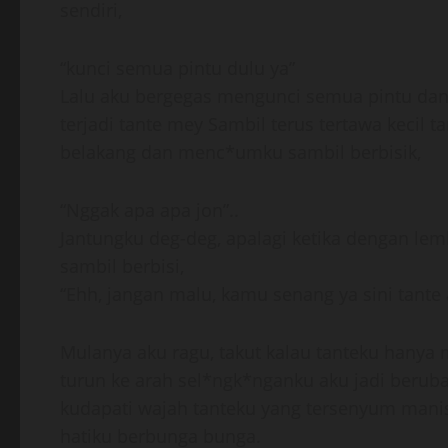
sendiri,
“kunci semua pintu dulu ya”
Lalu aku bergegas mengunci semua pintu dan 
terjadi tante mey Sambil terus tertawa kecil 
belakang dan menc*umku sambil berbisik,
“Nggak apa apa jon”..
Jantungku deg-deg, apalagi ketika dengan le
sambil berbisi,
“Ehh, jangan malu, kamu senang ya sini tante 
Mulanya aku ragu, takut kalau tanteku hanya 
turun ke arah sel*ngk*nganku aku jadi berub
kudapati wajah tanteku yang tersenyum mani
hatiku berbunga bunga.