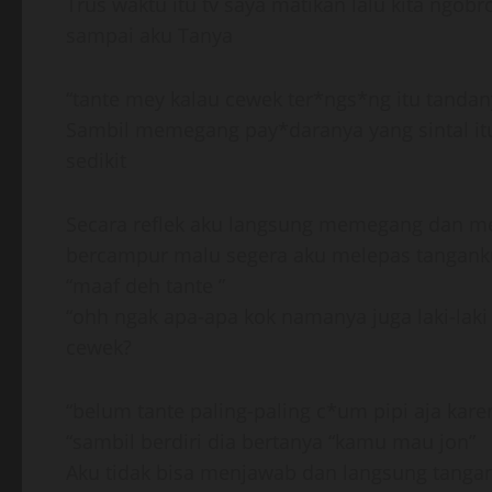
Trus waktu itu tv saya matikan lalu kita ngob
sampai aku Tanya
“tante mey kalau cewek ter*ngs*ng itu tand
Sambil memegang pay*daranya yang sintal itu
sedikit
Secara reflek aku langsung memegang dan m
bercampur malu segera aku melepas tangank
“maaf deh tante ”
“ohh ngak apa-apa kok namanya juga laki-la
cewek?
“belum tante paling-paling c*um pipi aja ka
“sambil berdiri dia bertanya “kamu mau jon”
Aku tidak bisa menjawab dan langsung tang