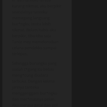
el*san tanteku terasa
kurang nikmat, aku berpikir
seandainya tanteku
memegang langsung
bur*ngku, tentu lebih
nikmat. Belum habis aku
berpikir, tiba-tiba saja
Tante mey memelorotkan
celana pendekku sampai
terlepas,
Sehingga burungku yang
sudah t*gang itu bebas
meng*cung diudara
terbuka. Dengan kelima
jarinya tanteku
menggenggam bur*ngku
dan mer*masnya pelan.
Aku merasa gatal dan geli