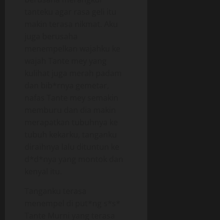
tanteku agar rasa geli itu
makin terasa nikmat. Aku
juga berusaha
menempelkan wajahku ke
wajah Tante mey yang
kulihat juga merah padam
dan bib*rnya gemetar,
nafas Tante mey semakin
memburu dan dia makin
merapatkan tubuhnya ke
tubuh kekarku, tanganku
diraihnya lalu dituntun ke
d*d*nya yang montok dan
kenyal itu.
Tanganku terasa
menempel di put*ng s*s*
Tante Murni yang terasa