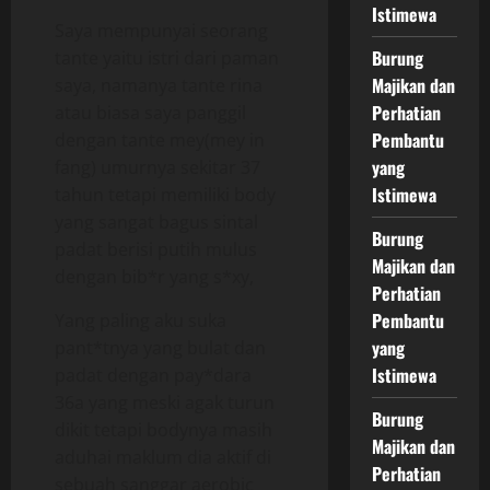
Istimewa
Saya mempunyai seorang
Burung
tante yaitu istri dari paman
Majikan dan
saya, namanya tante rina
Perhatian
atau biasa saya panggil
Pembantu
dengan tante mey(mey in
yang
fang) umurnya sekitar 37
Istimewa
tahun tetapi memiliki body
yang sangat bagus sintal
Burung
padat berisi putih mulus
Majikan dan
dengan bib*r yang s*xy,
Perhatian
Pembantu
Yang paling aku suka
yang
pant*tnya yang bulat dan
Istimewa
padat dengan pay*dara
36a yang meski agak turun
Burung
dikit tetapi bodynya masih
Majikan dan
aduhai maklum dia aktif di
Perhatian
sebuah sanggar aerobic