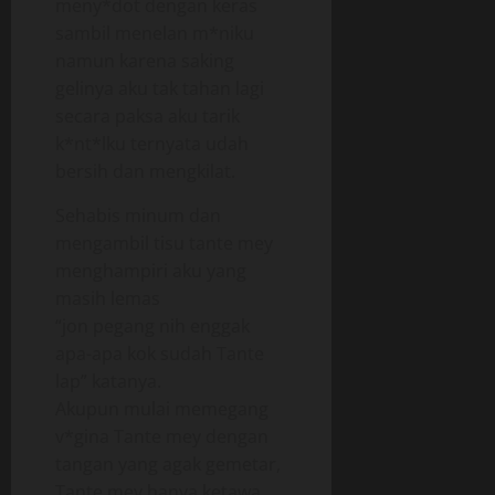
meny*dot dengan keras
sambil menelan m*niku
namun karena saking
gelinya aku tak tahan lagi
secara paksa aku tarik
k*nt*lku ternyata udah
bersih dan mengkilat.
Sehabis minum dan
mengambil tisu tante mey
menghampiri aku yang
masih lemas
“jon pegang nih enggak
apa-apa kok sudah Tante
lap” katanya.
Akupun mulai memegang
v*gina Tante mey dengan
tangan yang agak gemetar,
Tante mey hanya ketawa