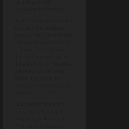
kecil terus masih
melakukan k*c*kannya.
Sekitar 10 menit kemudian
Aku tak mempedulikan
apapun sikap Tante Murni,
bagiku kesempatan emas
ini harus benar-benar
dinikmati dan tidak peduli
dengan tanteku. Tanganku
bukan hanya mer*mas,
tetapi juga memelintir
put*ng s*s* tanteku yang
putih dan keras itu,
Lucu sekali melihat kedua
tanganku menelinap dan
bergerak-gerak di dalam t-
shirt ucan see tanteku.