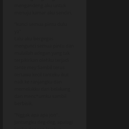
mengandeng aku untuk
menuju kamar aku sendiri,
“kunci semua pintu dulu
ya”
Lalu aku bergegas
mengunci semua pintu dan
mulailah adegan yang tak
terpikirkan olehku terjadi
tante mey Sambil terus
tertawa kecil tanteku ikut
naik ke ranjangku dan
memelukku dari belakang
dan menc*umku sambil
berbisik,
“Nggak apa apa jon”..
Jantungku deg-deg, apalagi