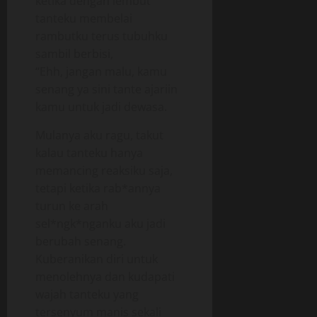
ketika dengan lembut
tanteku membelai
rambutku terus tubuhku
sambil berbisi,
“Ehh, jangan malu, kamu
senang ya sini tante ajariin
kamu untuk jadi dewasa.
Mulanya aku ragu, takut
kalau tanteku hanya
memancing reaksiku saja,
tetapi ketika rab*annya
turun ke arah
sel*ngk*nganku aku jadi
berubah senang.
Kuberanikan diri untuk
menolehnya dan kudapati
wajah tanteku yang
tersenyum manis sekali