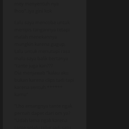
mey menyentuh nya
lhoo”..iya gini kok
Lalu saya mencoba untuk
menipis tangannya tetapi
malah menekannya
mungkin karena gugup,
Lalu untuk menutupi rasa
malu saya balik bertanya
“tante juga kan???
Dia menjawab “kalau aku
bukan karena clips tadi tapi
karena sentuh ******
kamu”
“Lho emangnya tante ngak
pernah dapet dari om ya?
“Udah lama ngak karena
tante selalu tidur jadi satu