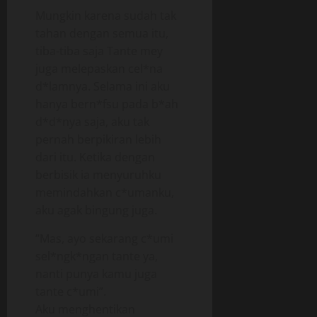
Mungkin karena sudah tak
tahan dengan semua itu,
tiba-tiba saja Tante mey
juga melepaskan cel*na
d*lamnya. Selama ini aku
hanya bern*fsu pada b*ah
d*d*nya saja, aku tak
pernah berpikiran lebih
dari itu. Ketika dengan
berbisik ia menyuruhku
memindahkan c*umanku,
aku agak bingung juga.
“Mas, ayo sekarang c*umi
sel*ngk*ngan tante ya,
nanti punya kamu juga
tante c*umi”.
Aku menghentikan