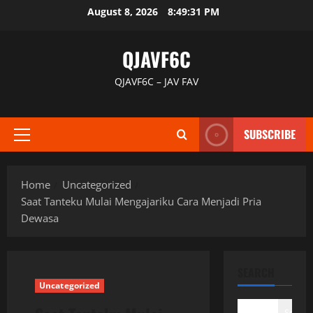
Skip
August 8, 2026
8:49:32 PM
to
content
QJAVF6C
QJAVF6C – JAV FAV
SUBSCRIBE
Primary
Menu
Home
Uncategorized
Saat Tanteku Mulai Mengajariku Cara Menjadi Pria
Dewasa
SEARCH
Uncategorized
Search