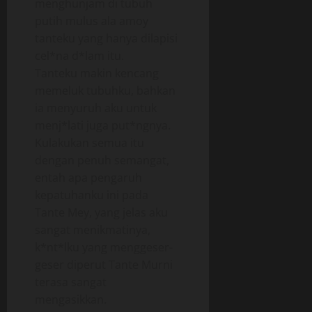
menghunjam di tubuh
putih mulus ala amoy
tanteku yang hanya dilapisi
cel*na d*lam itu.
Tanteku makin kencang
memeluk tubuhku, bahkan
ia menyuruh aku untuk
menj*lati juga put*ngnya.
Kulakukan semua itu
dengan penuh semangat,
entah apa pengaruh
kepatuhanku ini pada
Tante Mey, yang jelas aku
sangat menikmatinya,
k*nt*lku yang menggeser-
geser diperut Tante Murni
terasa sangat
mengasikkan.