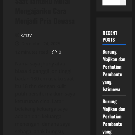
Saat Tanteku Mulai
Mengajariku Cara
Menjadi Pria Dewasa
RECENT
k71zv
POSTS
December 24, 2025
Burung
12 minutes read
0
Majikan dan
Nama saya jhony atau
Perhatian
biasa dipanggil jon tinggi
Pembantu
badan 180 cm usiaku saat
yang
itu 18 thn dengan kulit
Istimewa
putih bersih, maklum saya
Burung
keturunan cina. Latar
Majikan dan
belakang keluarga saya
Perhatian
adalah dari keluarga
Pembantu
menengah, dimana saya
yang
sebagai anak bungsu,