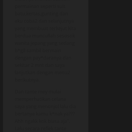
permainan seperti suit
batu,kertas,gunting dan
aku coba2 dan selanjutnya
yang membuat terkejut kita
berdua muncullah sesosok
wanita jepang yang sedang
b*gil sambil bermain
dengan pay*daranya dan
sekitar 2 mnt dan saya
lanjutkan dengan menu2
berikutnya.
Dan tante mey mulai
memperhatikan celana
saya yang menonjol lalu dia
bertanya kamu k*nak ya???
Ahh ngakk kok biasa aja”.
Lalu secara reflek tante