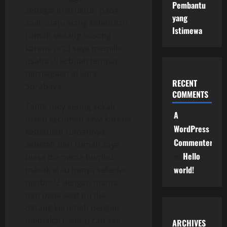
Pembantu
sebagai instruktur. pada
yang
saat suatu siang kebetulan
Istimewa
rumah sedang kosong
karena ortu saya memilki
usaha di sebuah tempat
perniagaan di kota
RECENT
Surabaya.
COMMENTS
Tante mey sering sekali
A
maen kerumah saya karena
WordPress
kebetulan rumahnya
Commenter
sebelah dari rumah saya
on
Hello
biasa dia minta bumbu
world!
masak atau hanya sekedar
ngobrol2 dengan mama
dan pada saat itu dia
datang kerumah dengan
memakai t-shir u can see
ARCHIVES