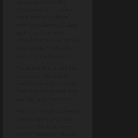
kepunyaan Tante Mey
ini!perlahan kedekati dan
mulai membelah bib*r
m*m*knya dan bulu2 yang
agak lebat dan mulai
l*dahku menari-nari disana
dalam posisi ** tiba-tiba
aku merasakan sesuatu
“Tante sudah dulu yah aku
mau keluar nih kataku”.
“Sudah, keluarnya di mulut
Tante saja yah enggak apa-
apa kok” kata Tante mey
Aku bingung campur heran
melihat pen*sku dik*lum
dalam mulut Tante mey
karena Tante mey tahu aku