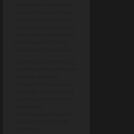
keras seperti kelereng itu,
aku mer*masnya dengan
agak sulit, karena telapak
tanganku yang kecil itu tak
bisa mer*mas keseluruhan
permukaan d*d* Tante
padat besar dan keras itu,
Kuperhatikan tanteku saat
itu mengenakan t-shit ucan
see yang tipis tanpa
mengenakan apa apa lagi
dibaliknya. Merasa kurang
puas hanya mer*mas dari
luar, akupun
menyelusupkan tanganku
ke lubang tangan t-shirt
Tante mey