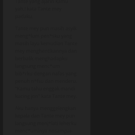
Tante yang ajarin kamu
yah,! kata Tante mey
padaku.
Tante mey pun masih asyik
meng*lum pen*sku yang
masih layu kemudian Tante
mey menghentikannya dan
berbalik menghadapku
langsung menc*um
bib*rku dengan nafas yang
penuh n*fsu dan menderu.
“Kamu tahu enggak mandi
kucing jon” kata Tante mey.
Aku hanya menggelengkan
kepala dan Tante mey pun
langsung menj*lati leherku
menc*uminya nosampai-