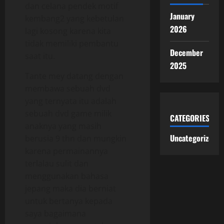
dan celana pendek motif
January
kembang2 yang kebetulan
2026
lagi kosong karena kita
tidak memiliki pembantu
December
saat itu.
2025
Tante mey datang dengan
membawa sebuah dvd
yang ternyata itu adalah
sebuah dvd game milik
CATEGORIES
anaknya yang masih
Uncategorized
berusia 9 thn dan mungkin
karena permainannya
terlalau sulit dan
menggunakan bahasa
jepang maka dia berniat
untuk bertanya kepada
saya bagaimana