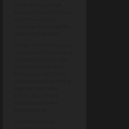
serta nikmat yang tak
kumengerti tapi membuat
aku merasa seperti
melayang dan menggeliat
serta mer*ntih pelan.
Dengan memandang tajam
mataku, rem*san jari lentik
Tante Murni di bur*ngku
menjadi semakin cepat
bahkan juga dik*c*knya
naik turun kadang-kadang
juga diel*snya buah
p*lirku. Aku semakin
meringis merasakan
kenikmatan ini,
Secara naluriah aku
berusaha merangkul