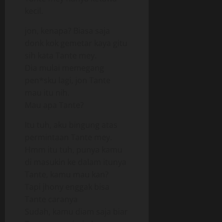
kecil.
jon, kenapa? Biasa saja
donk kok gemetar kaya gitu
sih kata Tante mey.
Dia mulai memegang
pen*sku lagi, jon Tante
mau itu nih.
Mau apa Tante?
Itu tuh, aku bingung atas
permintaan Tante mey.
Hmm itu tuh, punya kamu
di masukin ke dalam itunya
Tante, kamu mau kan?
Tapi jhony enggak bisa
Tante caranya
Sudah, kamu diam saja biar