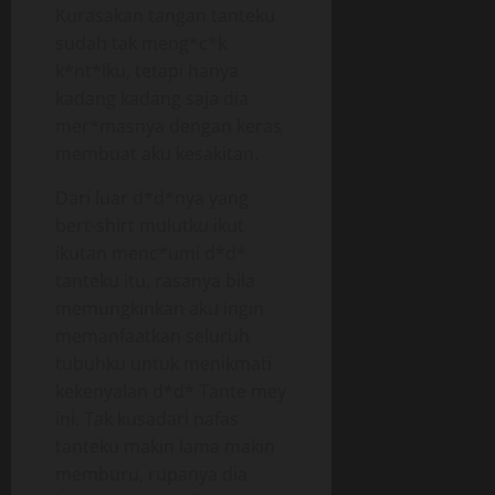
Kurasakan tangan tanteku
sudah tak meng*c*k
k*nt*lku, tetapi hanya
kadang kadang saja dia
mer*masnya dengan keras
membuat aku kesakitan.
Dari luar d*d*nya yang
bert-shirt mulutku ikut
ikutan menc*umi d*d*
tanteku itu, rasanya bila
memungkinkan aku ingin
memanfaatkan seluruh
tubuhku untuk menikmati
kekenyalan d*d* Tante mey
ini. Tak kusadari nafas
tanteku makin lama makin
memburu, rupanya dia