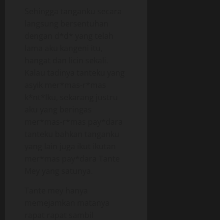
Sehingga tanganku secara
langsung bersentuhan
dengan d*d* yang telah
lama aku kangeni itu,
hangat dan licin sekali.
Kalau tadinya tanteku yang
asyik mer*mas-r*mas
k*nt*lku, sekarang justru
aku yang beringas
mer*mas-r*mas pay*dara
tanteku bahkan tanganku
yang lain juga ikut ikutan
mer*mas pay*dara Tante
Mey yang satunya.
Tante mey hanya
memejamkan matanya
rapat rapat sambil