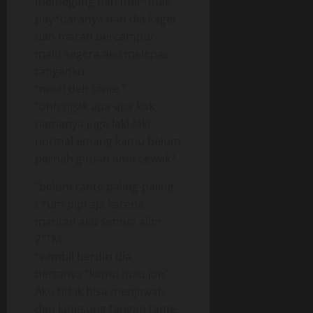
memegang dan mer*mas
pay*daranya dan dia kaget
dan marah bercampur
malu segera aku melepas
tanganku
“maaf deh tante ”
“ohh ngak apa-apa kok
namanya juga laki-laki
normal emang kamu belum
pernah gituan ama cewek?
“belum tante paling-paling
c*um pipi aja karena
mantan aku semua alim-
2″TM
“sambil berdiri dia
bertanya “kamu mau jon”
Aku tidak bisa menjawab
dan langsung tangan tante