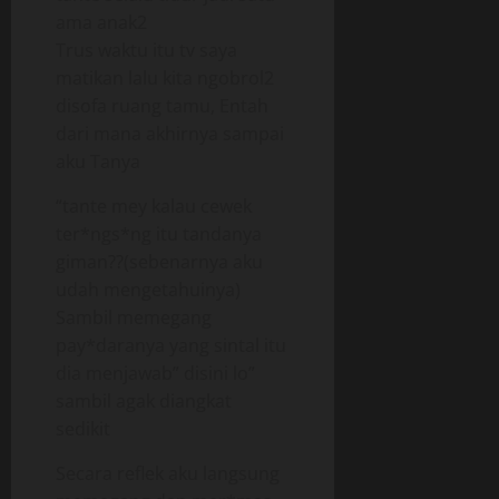
ama anak2
Trus waktu itu tv saya
matikan lalu kita ngobrol2
disofa ruang tamu, Entah
dari mana akhirnya sampai
aku Tanya
“tante mey kalau cewek
ter*ngs*ng itu tandanya
giman??(sebenarnya aku
udah mengetahuinya)
Sambil memegang
pay*daranya yang sintal itu
dia menjawab” disini lo”
sambil agak diangkat
sedikit
Secara reflek aku langsung