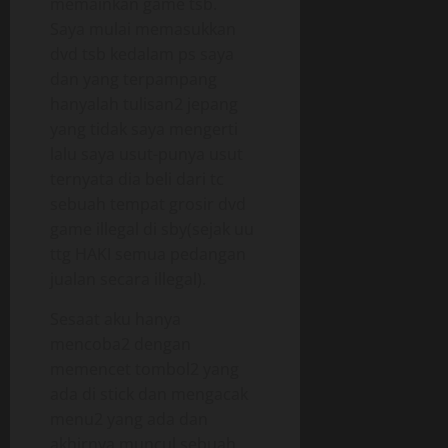
memainkan game tsb.
Saya mulai memasukkan
dvd tsb kedalam ps saya
dan yang terpampang
hanyalah tulisan2 jepang
yang tidak saya mengerti
lalu saya usut-punya usut
ternyata dia beli dari tc
sebuah tempat grosir dvd
game illegal di sby(sejak uu
ttg HAKI semua pedangan
jualan secara illegal).
Sesaat aku hanya
mencoba2 dengan
memencet tombol2 yang
ada di stick dan mengacak
menu2 yang ada dan
akhirnya muncul sebuah