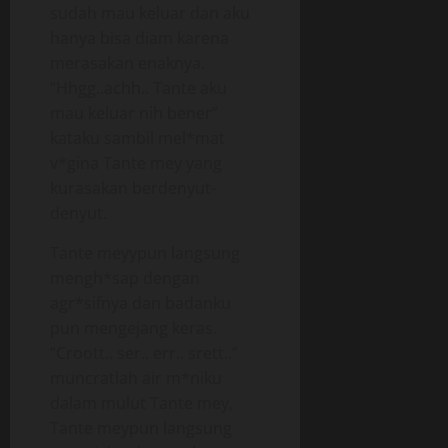
sudah mau keluar dan aku
hanya bisa diam karena
merasakan enaknya.
“Hhgg..achh.. Tante aku
mau keluar nih bener”
kataku sambil mel*mat
v*gina Tante mey yang
kurasakan berdenyut-
denyut.
Tante meyypun langsung
mengh*sap dengan
agr*sifnya dan badanku
pun mengejang keras.
“Croott.. ser.. err.. srett..”
muncratlah air m*niku
dalam mulut Tante mey,
Tante meypun langsung