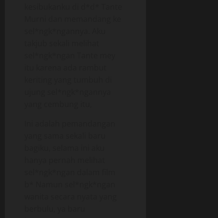
kesibukanku di d*d* Tante
Murni dan memandang ke
sel*ngk*ngannya. Aku
takjub sekali melihat
sel*ngk*ngan Tante mey
itu karena ada rambut
keriting yang tumbuh di
ujung sel*ngk*ngannya
yang cembung itu,
Ini adalah pemandangan
yang sama sekali baru
bagiku, selama ini aku
hanya pernah melihat
sel*ngk*ngan dalam film
b* Namun sel*ngk*ngan
wanita secara nyata yang
berbulu, ya baru