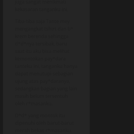
juga sangat menikmati
kekasaran tanganku ini.
Tiba-tiba saja Tante mey
mengangkat tshirt dan b*
krem berenda sehingga
d*d*nya tersibak, baru
saat itu aku bisa melihat
kemontokan pay*dara
tanteku ini, tanganku hanya
dapat menutupi sebagian
ujung atas pay*daranya,
sedangkan bagian yang lain
masih belum tersentuh
oleh r*masanku.
D*d* yang montok itu
dipenuhi oleh barut-barut
merah bekas r*masanku.