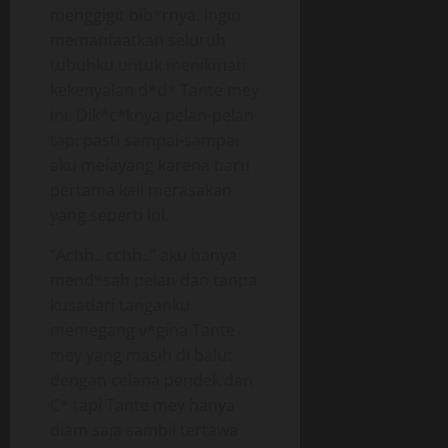
menggigit bib*rnya. ingin
memanfaatkan seluruh
tubuhku untuk menikmati
kekenyalan d*d* Tante mey
ini. Dik*c*knya pelan-pelan
tapi pasti sampai-sampai
aku melayang karena baru
pertama kali merasakan
yang seperti ini.
“Achh.. cchh..” aku hanya
mend*sah pelan dan tanpa
kusadari tanganku
memegang v*gina Tante
mey yang masih di balut
dengan celana pendek dan
C* tapi Tante mey hanya
diam saja sambil tertawa