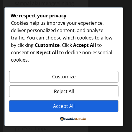
sampai aku mengg*linjang
hebat, c*umannya
We respect your privacy
berlanjut sampai ke
Cookies help us improve your experience,
put*ngku, dik*lumnya di
deliver personalized content, and analyze
j*latnya, lalu ke perutku,
traffic. You can choose which cookies to allow
terus turun ke
by clicking
Customize
. Click
Accept All
to
sel*ngk*nganku dan
consent or
Reject All
to decline non-essential
pen*sku pun mulai
cookies.
bereaksi mengeras.
Dij*latinya p*ha sebelah
Customize
dalamku dan aku hanya
menggelinjang hebat
Reject All
karena di bagian ini aku tak
kuasa menahan rasa geli
Accept All
campur kenikmatan yang
begitu dahsyat. Tante mey
Powered by
pun langsung menj*lati
pen*sku tanpa