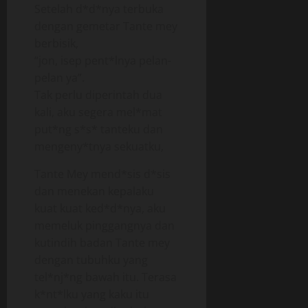
Setelah d*d*nya terbuka
dengan gemetar Tante mey
berbisik,
“jon, isep pent*lnya pelan-
pelan ya”.
Tak perlu diperintah dua
kali, aku segera mel*mat
put*ng s*s* tanteku dan
mengeny*tnya sekuatku,
Tante Mey mend*sis d*sis
dan menekan kepalaku
kuat kuat ked*d*nya, aku
memeluk pinggangnya dan
kutindih badan Tante mey
dengan tubuhku yang
tel*nj*ng bawah itu. Terasa
k*nt*lku yang kaku itu