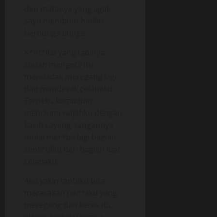
dan matanya yang agak
sayu membuat hatiku
berbunga bunga.
K*nt*lku yang tadinya
sudah mengecil itu
mendadak meregang lagi
dan mendesak celanaku.
Tanteku kemudian
menciumi wajahku dengan
kasih sayang, tangannya
mulai mer*ba lagi bagian
sens*tifku dari bagian luar
celanaku,
Aku yakin tanteku bisa
merasakan pen*sku yang
meregang dan keras itu,