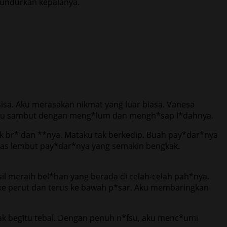
mundurkan kepalanya.
sa. Aku merasakan nikmat yang luar biasa. Vanesa
 Aku sambut dengan meng*lum dan mengh*sap l*dahnya.
k br* dan **nya. Mataku tak berkedip. Buah pay*dar*nya
as lembut pay*dar*nya yang semakin bengkak.
l meraih bel*han yang berada di celah-celah pah*nya.
e perut dan terus ke bawah p*sar. Aku membaringkan
k begitu tebal. Dengan penuh n*fsu, aku menc*umi