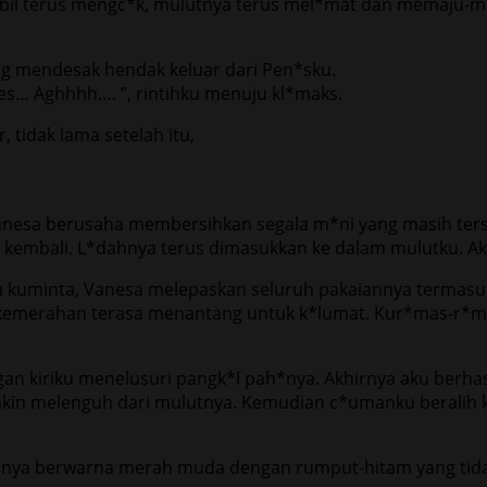
ambil terus mengc*k, mulutnya terus mel*mat dan memaju-
g mendesak hendak keluar dari Pen*sku.
… Aghhhh…. ”, rintihku menuju kl*maks.
tidak lama setelah itu,
nesa berusaha membersihkan segala m*ni yang masih tersi
 kembali. L*dahnya terus dimasukkan ke dalam mulutku.
a kuminta, Vanesa melepaskan seluruh pakaiannya termasu
kemerahan terasa menantang untuk k*lumat. Kur*mas-r*m
 kiriku menelusuri pangk*l pah*nya. Akhirnya aku berhasi
in melenguh dari mulutnya. Kemudian c*umanku beralih k
n*nya berwarna merah muda dengan rumput-hitam yang tida