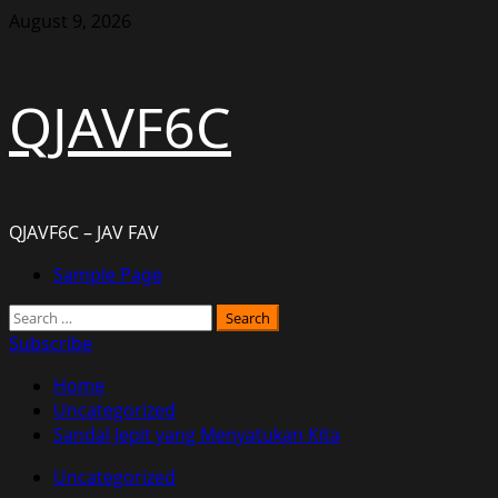
Skip
August 9, 2026
to
content
QJAVF6C
QJAVF6C – JAV FAV
Primary
Sample Page
Menu
Search
for:
Subscribe
Home
Uncategorized
Sandal Jepit yang Menyatukan Kita
Uncategorized