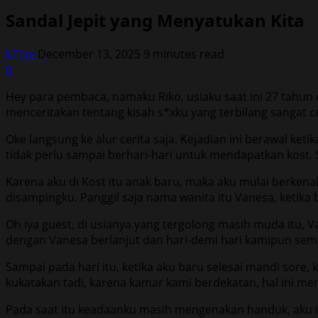
Sandal Jepit yang Menyatukan Kita
k71zv
December 13, 2025
9 minutes read
0
Hey para pembaca, namaku Riko, usiaku saat ini 27 tahun d
menceritakan tentang kisah s*xku yang terbilang sangat ce
Oke langsung ke alur cerita saja. Kejadian ini berawal ke
tidak perlu sampai berhari-hari untuk mendapatkan kost
Karena aku di Kost itu anak baru, maka aku mulai berke
disampingku. Panggil saja nama wanita itu Vanesa, ketika
Oh iya guest, di usianya yang tergolong masih muda itu, 
dengan Vanesa berlanjut dan hari-demi hari kamipun sema
Sampai pada hari itu, ketika aku baru selesai mandi sore
kukatakan tadi, karena kamar kami berdekatan, hal ini m
Pada saat itu keadaanku masih mengenakan handuk, aku 