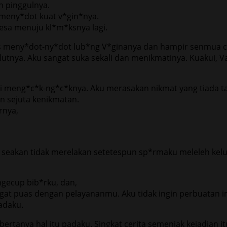
n pinggulnya.
eny*dot kuat v*gin*nya.
esa menuju kl*m*ksnya lagi.
us meny*dot-ny*dot lub*ng V*ginanya dan hampir senmua 
lutnya. Aku sangat suka sekali dan menikmatinya. Kuakui, 
meng*c*k-ng*c*knya. Aku merasakan nikmat yang tiada ta
 sejuta kenikmatan.
rnya,
eakan tidak merelakan setetespun sp*rmaku meleleh kelu
gecup bib*rku, dan,
ngat puas dengan pelayananmu. Aku tidak ingin perbuatan in
adaku.
ertanya hal itu padaku. Singkat cerita semenjak kejadian 