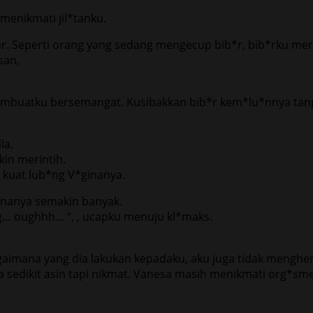
enikmati jil*tanku.
. Seperti orang yang sedang mengecup bib*r, bib*rku mer
san,
embuatku bersemangat. Kusibakkan bib*r kem*lu*nnya tan
ia,
in merintih.
 kuat lub*ng V*ginanya.
ginanya semakin banyak.
 oughhh… “, , ucapku menuju kl*maks.
mana yang dia lakukan kepadaku, aku juga tidak menghenti
sa sedikit asin tapi nikmat. Vanesa masih menikmati org*