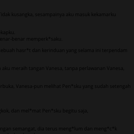
Tidak kusangka, sesampainya aku masuk kekamarku
ekapku.
 benar-benar memperk*saku.
 sebuah hasr*t dan kerinduan yang selama ini terpendam
h aku meraih tangan Vanesa, tanpa perlawanan Vanesa,
erbuka, Vanesa-pun melihat Pen*sku yang sudah setengah
ngkok, dan mel*mat Pen*sku begitu saja,
 Dengan semangat, dia terus meng*lum dan meng*c*k