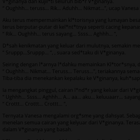
V*ginanya dan kujil*ti seluruh bib*r V*ginanya.
“ Oughhh… teruss… Rik… Aduhh… Nikmat…”, ucap Vanesa m
Aku terus mempermainkan kl*torisnya yang lumayan besar
terus berputar-putar di kel*nt*tnya seperti cacing kepana
“ Rik… Oughhh… terus sayang… Ssss… Aghhh… “,
D*sah kenikmatan yang keluar dari mulutnya, semakin m
“ Sruppp…Sruppp… “, , suara sed*taku di V*ginanya.
Seiring dengan l*arnya l*dahku memainkan Kl*tor*snya, d
“ Oughhh… Nikmat… Teruss… Teruss…”, teriakannya semak
Tiba-tiba dia menekankan kepalaku ke V*ginanya, kuh*sap
Ia mengangkat pinggul, cairan l*nd*r yang keluar dari V*
“ Ughhh… Ssss… Aghhh… A… aa… aku… keluuaarr… sayang…
“ Crottt… Crottt… Crottt… “,
Ternyata Vanesa mengalami org*sme yang dahsyat. Sebagai
menelan semua cairan yang kelyuar dari V*ginanya. Tera
dalam V*ginanya yang basah.