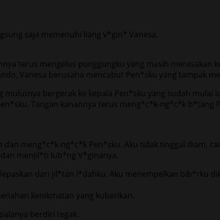
gsung saja memenuhi liang v*gin* Vanesa.
ngannya terus mengelus punggungku yang masih merasakan
do, Vanesa berusaha mencabut Pen*sku yang tampak mengk
g mulutnya bergerak ke kepala Pen*sku yang sudah mulai 
en*sku. Tangan kanannya terus meng*c*k-ng*c*k b*tang P
dan meng*c*k-ng*c*k Pen*sku. Aku tidak tinggal diam, cai
an menjil*ti lub*ng V*ginanya.
lepaskan dari jil*tan l*dahku. Aku menempelkan bib*rku dik*
menahan kenikmatan yang kuberikan.
lanya berdiri tegak.