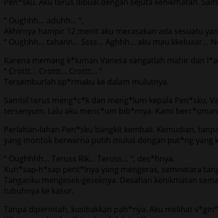
Pen*sku. Aku terus dibuai dengan sejuta kenikmatan. S
“ Oughhh… aduhh… ”,
Akhirnya hampir 12 menit aku merasakan ada sesuatu yan
“ Oughhh… tahann… Ssss… Aghhh… aku mau kkeluaar… Nes
Karena memang k*luman Vanesa sangatlah mahir dan l*ar, 
“ Crottt… Crottt… Crottt… ”
Tersemburlah sp*rmaku ke dalam mulutnya.
Sambil terus meng*c*k dan meng*lum kepala Pen*sku, Va
tersenyum. Lalu aku menc*um bib*rnya. Kami berc*uman
Perlahan-lahan Pen*sku bangkit kembali. Kemudian, tanp
yang montok berwarna putih mulus dengan put*ng yang 
“ Oughhhh… Teruss Rik… Teruss… “, des*hnya.
Kuh*sap-h*sap pent*lnya yang mengeras, semnetara tangan
Tanganku mengesek-geseknya. Desahan kenikmatan semak
tubuhnya ke kasur.
Tanpa diperintah, kusibakkan pah*nya. Aku melihat v*gi