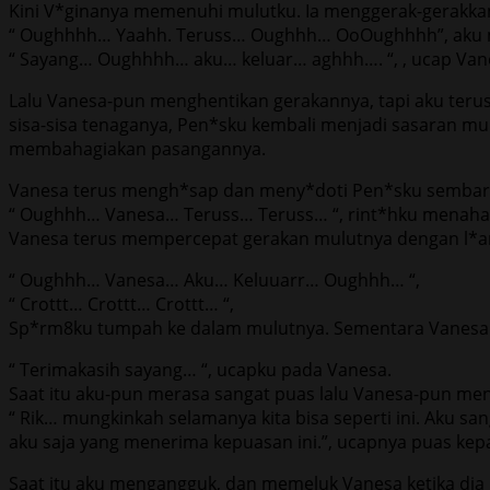
Kini V*ginanya memenuhi mulutku. Ia menggerak-gerakka
“ Oughhhh… Yaahh. Teruss… Oughhh… OoOughhhh”, aku m
“ Sayang… Oughhhh… aku… keluar… aghhh…. “, , ucap Van
Lalu Vanesa-pun menghentikan gerakannya, tapi aku ter
sisa-sisa tenaganya, Pen*sku kembali menjadi sasaran mu
membahagiakan pasangannya.
Vanesa terus mengh*sap dan meny*doti Pen*sku sembari 
“ Oughhh… Vanesa… Teruss… Teruss… “, rint*hku menahan
Vanesa terus mempercepat gerakan mulutnya dengan l*a
“ Oughhh… Vanesa… Aku… Keluuarr… Oughhh… “,
“ Crottt… Crottt… Crottt… “,
Sp*rm8ku tumpah ke dalam mulutnya. Sementara Vanesa s
“ Terimakasih sayang… “, ucapku pada Vanesa.
Saat itu aku-pun merasa sangat puas lalu Vanesa-pun men
“ Rik… mungkinkah selamanya kita bisa seperti ini. Aku sa
aku saja yang menerima kepuasan ini.”, ucapnya puas kep
Saat itu aku mengangguk, dan memeluk Vanesa ketika dia b