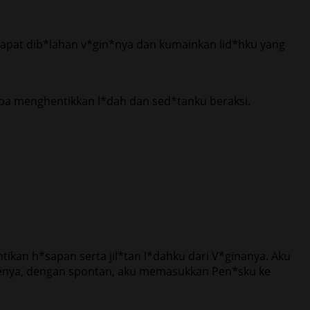
apat dib*lahan v*gin*nya dan kumainkan lid*hku yang
pa menghentikkan l*dah dan sed*tanku beraksi.
kan h*sapan serta jil*tan l*dahku dari V*ginanya. Aku
smenya, dengan spontan, aku memasukkan Pen*sku ke