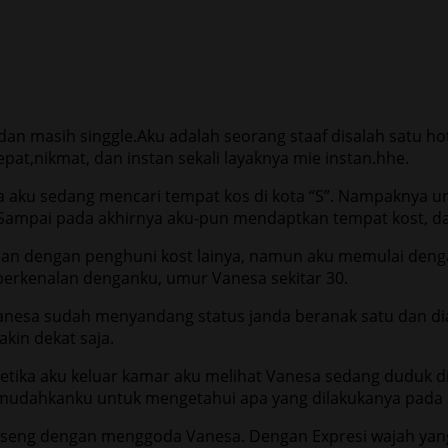
an masih singgle.Aku adalah seorang staaf disalah satu hote
pat,nikmat, dan instan sekali layaknya mie instan.hhe.
tika aku sedang mencari tempat kos di kota “S”. Nampaknya u
. Sampai pada akhirnya aku-pun mendaptkan tempat kost, d
nalan dengan penghuni kost lainya, namun aku memulai den
 berkenalan denganku, umur Vanesa sekitar 30.
Vanesa sudah menyandang status janda beranak satu dan dia
kin dekat saja.
, ketika aku keluar kamar aku melihat Vanesa sedang duduk 
emudahkanku untuk mengetahui apa yang dilakukanya pada s
iseng dengan menggoda Vanesa. Dengan Expresi wajah yang