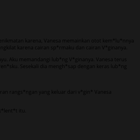
 kenikmatan karena, Vanesa memainkan otot kem*lu*nnya
ilat karena cairan sp*rmaku dan cairan V*ginanya.
layu. Aku memandangi lub*ng V*ginanya. Vanesa terus
en*sku. Sesekali dia mengh*sap dengan keras lub*ng
ran rangs*ngan yang keluar dari v*gin* Vanesa
lent*t itu.