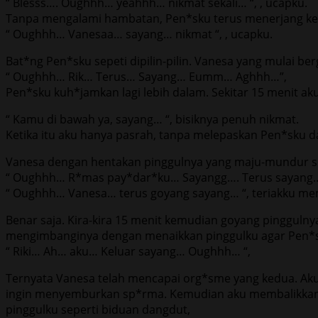
“ Blesss…. Oughhh… yeahhh… nikmat sekali… “, , ucapku.
Tanpa mengalami hambatan, Pen*sku terus menerjang ke
“ Oughhh… Vanesaa… sayang… nikmat “, , ucapku.
Bat*ng Pen*sku sepeti dipilin-pilin. Vanesa yang mulai b
“ Oughhh… Rik… Terus… Sayang… Eumm… Aghhh…”,
Pen*sku kuh*jamkan lagi lebih dalam. Sekitar 15 menit a
“ Kamu di bawah ya, sayang… “, bisiknya penuh nikmat.
Ketika itu aku hanya pasrah, tanpa melepaskan Pen*sku 
Vanesa dengan hentakan pinggulnya yang maju-mundur s
“ Oughhh… R*mas pay*dar*ku… Sayangg…. Terus sayang…
“ Oughhh… Vanesa… terus goyang sayang… “, teriakku me
Benar saja. Kira-kira 15 menit kemudian goyang pingguln
mengimbanginya dengan menaikkan pinggulku agar Pen*
“ Riki… Ah… aku… Keluar sayang… Oughhh… “,
Ternyata Vanesa telah mencapai org*sme yang kedua. Aku
ingin menyemburkan sp*rma. Kemudian aku membalikkan t
pinggulku seperti biduan dangdut,