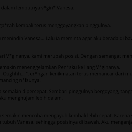
 dalam lembutnya v*gin* Vanesa.
erga*rah kembali terus menggoyangkan pinggulnya.
ku menindih Vanesa… Lalu ia meminta agar aku berada di ba
dari V*ginanya, kami merubah posisi. Dengan semangat men
emakin menenggelamkan Pen*sku ke liang V*ginanya.
 Oughhh… “, er*ngan kenikmatan terus memancar dari mu
mancing n*fsunya.
ya semakin dipercepat. Sembari pinggulnya bergoyang, tan
sku menghujam lebih dalam.
 semakin mencoba mengayuh kembali lebih cepat. Karena se
ubuh Vanesa, sehingga posisinya di bawah. Aku menganja