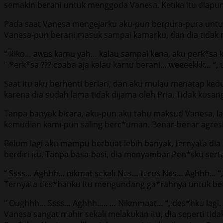
semakin berani untuk menggoda Vanesa. Ketika itu diapu
Pada saat Vanesa mengejarku aku-pun berpura-pura unt
Vanesa-pun berani masuk sampai kamarku, dan dia tidak
“ Riko… awas kamu yah… kalau sampai kena, aku perk*sa 
“ Perk*sa ??? coaba aja kalau kamu berani… weeeekkk… 
Saat itu aku berhenti berlari, dan aku mulau menatap ke
karena dia sudah lama tidak dijama oleh Pria. Tidak kusa
Tanpa banyak bicara, aku-pun aku tahu maksud Vanesa, l
kemudian kami-pun saling berc*uman. Benar-benar agresif 
Belum lagi aku mampu berbuat lebih banyak, ternyata d
berdiri itu. Tanpa basa-basi, dia menyambar Pen*sku se
“ Ssss… Aghhh… nikmat sekali Nes… terus Nes… Aghhh… “,
Ternyata des*hanku itu mengundang ga*rahnya untuk berbua
“ Oughhh… Ssss… Aghhh….. … Nikmmaat… “, des*hku lagi.
Vanesa sangat mahir sekali melakukan itu, dia seperti 