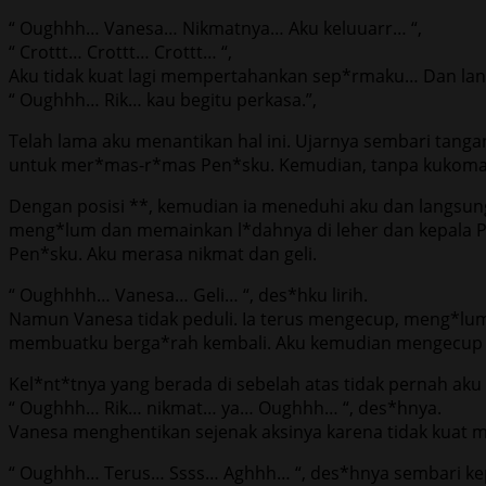
“ Oughhh… Vanesa… Nikmatnya… Aku keluuarr… “,
“ Crottt… Crottt… Crottt… “,
Aku tidak kuat lagi mempertahankan sep*rmaku… Dan lan
“ Oughhh… Rik… kau begitu perkasa.”,
Telah lama aku menantikan hal ini. Ujarnya sembari ta
untuk mer*mas-r*mas Pen*sku. Kemudian, tanpa kukoman
Dengan posisi **, kemudian ia meneduhi aku dan langsun
meng*lum dan memainkan l*dahnya di leher dan kepala P
Pen*sku. Aku merasa nikmat dan geli.
“ Oughhhh… Vanesa… Geli… “, des*hku lirih.
Namun Vanesa tidak peduli. Ia terus mengecup, meng*lum 
membuatku berga*rah kembali. Aku kemudian mengecup d
Kel*nt*tnya yang berada di sebelah atas tidak pernah aku 
“ Oughhh… Rik… nikmat… ya… Oughhh… “, des*hnya.
Vanesa menghentikan sejenak aksinya karena tidak kuat 
“ Oughhh… Terus… Ssss… Aghhh… “, des*hnya sembari kepa