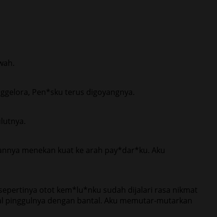
wah.
ggelora, Pen*sku terus digoyangnya.
lutnya.
gannya menekan kuat ke arah pay*dar*ku. Aku
pertinya otot kem*lu*nku sudah dijalari rasa nikmat
l pinggulnya dengan bantal. Aku memutar-mutarkan