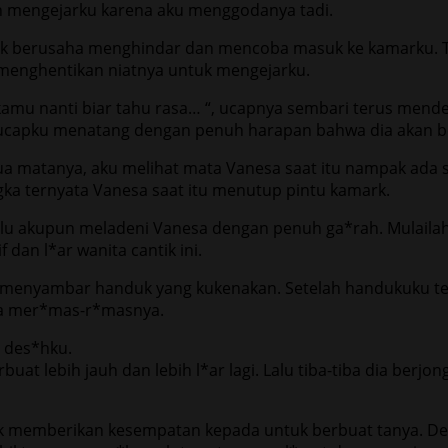
n mengejarku karena aku menggodanya tadi.
uk berusaha menghindar dan mencoba masuk ke kamarku. 
 menghentikan niatnya untuk mengejarku.
kamu nanti biar tahu rasa… “, ucapnya sembari terus mend
“, ucapku menatang dengan penuh harapan bahwa dia akan
dua matanya, aku melihat mata Vanesa saat itu nampak ada
ngka ternyata Vanesa saat itu menutup pintu kamark.
alu akupun meladeni Vanesa dengan penuh ga*rah. Mulaila
dan l*ar wanita cantik ini.
ia menyambar handuk yang kukenakan. Setelah handukuku t
rta mer*mas-r*masnya.
 des*hku.
t lebih jauh dan lebih l*ar lagi. Lalu tiba-tiba dia berjo
tidak memberikan kesempatan kepada untuk berbuat tanya.