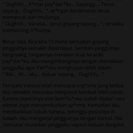
“ Oughhh… R*mas pay*dar*ku… Sayangg…. Terus
sayang… Oughhh… “, er*ngan kenikmatan terus
memancar dari mulutnya.
“ Oughhh… Vanesa… terus goyang sayang… “, teriakku
memancing n*fsunya.
Benar saja. Kira-kira 15 menit kemudian goyang
pinggulnya semakin dipercepat. Sembari pinggulnya
bergoyang, tangannya menekan kuat ke arah
pay*dar*ku. Aku mengimbanginya dengan menaikkan
pinggulku agar Pen*sku menghujam lebih dalam.
“ Riki… Ah… aku… Keluar sayang… Oughhh… “,
Ternyata Vanesa telah mencapai org*sme yang kedua.
Aku semakin mencoba mengayuh kembali lebih cepat.
Karena sepertinya otot kem*lu*nku sudah dijalari rasa
nikmat ingin menyemburkan sp*rma. Kemudian aku
membalikkan tubuh Vanesa, sehingga posisinya di
bawah. Aku menganjal pinggulnya dengan bantal. Aku
memutar-mutarkan pinggulku seperti biduan dangdut,