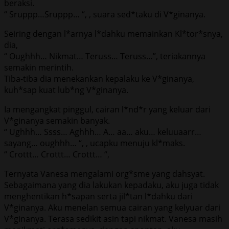
beraksi.
“ Sruppp…Sruppp… “, , suara sed*taku di V*ginanya.
Seiring dengan l*arnya l*dahku memainkan Kl*tor*snya,
dia,
“ Oughhh… Nikmat… Teruss… Teruss…”, teriakannya
semakin merintih.
Tiba-tiba dia menekankan kepalaku ke V*ginanya,
kuh*sap kuat lub*ng V*ginanya.
Ia mengangkat pinggul, cairan l*nd*r yang keluar dari
V*ginanya semakin banyak.
“ Ughhh… Ssss… Aghhh… A… aa… aku… keluuaarr…
sayang… oughhh… “, , ucapku menuju kl*maks.
“ Crottt… Crottt… Crottt… “,
Ternyata Vanesa mengalami org*sme yang dahsyat.
Sebagaimana yang dia lakukan kepadaku, aku juga tidak
menghentikan h*sapan serta jil*tan l*dahku dari
V*ginanya. Aku menelan semua cairan yang kelyuar dari
V*ginanya. Terasa sedikit asin tapi nikmat. Vanesa masih