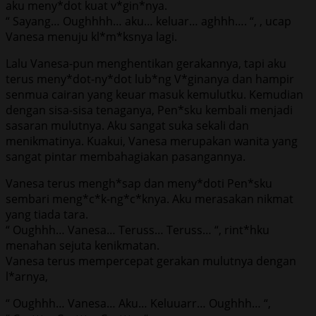
aku meny*dot kuat v*gin*nya.
“ Sayang… Oughhhh… aku… keluar… aghhh…. “, , ucap
Vanesa menuju kl*m*ksnya lagi.
Lalu Vanesa-pun menghentikan gerakannya, tapi aku
terus meny*dot-ny*dot lub*ng V*ginanya dan hampir
senmua cairan yang keuar masuk kemulutku. Kemudian
dengan sisa-sisa tenaganya, Pen*sku kembali menjadi
sasaran mulutnya. Aku sangat suka sekali dan
menikmatinya. Kuakui, Vanesa merupakan wanita yang
sangat pintar membahagiakan pasangannya.
Vanesa terus mengh*sap dan meny*doti Pen*sku
sembari meng*c*k-ng*c*knya. Aku merasakan nikmat
yang tiada tara.
“ Oughhh… Vanesa… Teruss… Teruss… “, rint*hku
menahan sejuta kenikmatan.
Vanesa terus mempercepat gerakan mulutnya dengan
l*arnya,
“ Oughhh… Vanesa… Aku… Keluuarr… Oughhh… “,