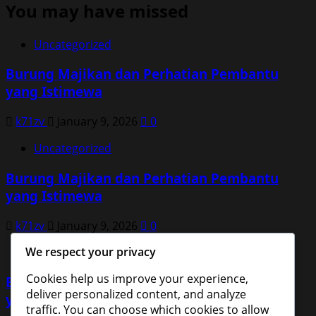
You may have missed
Uncategorized
Burung Majikan dan Perhatian Pembantu
yang Istimewa
k71zv
January 9, 2026
0
Uncategorized
Burung Majikan dan Perhatian Pembantu
yang Istimewa
k71zv
January 9, 2026
0
We respect your privacy
Uncategorized
Cookies help us improve your experience,
Burung Majikan dan Perhatian Pembantu
deliver personalized content, and analyze
yang Istimewa
traffic. You can choose which cookies to allow