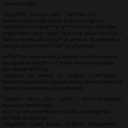
nikmat dan geli.
“ Oughhhh… Vanesa… Geli… “, des*hku lirih.
Namun Vanesa tidak peduli. Ia terus mengecup,
meng*lum dan meng*c*k-ng*c*k Pen*sku. Aku tidak
tinggal diam, cairan rangs*ngan yang keluar dari v*gin*
Vanesa membuatku berga*rah kembali. Aku kemudian
mengecup dan menjil*ti lub*ng V*ginanya.
Kel*nt*tnya yang berada di sebelah atas tidak pernah
aku lepaskan dari jil*tan l*dahku. Aku menempelkan
bib*rku dik*lent*t itu.
“ Oughhh… Rik… nikmat… ya… Oughhh… “, des*hnya.
Vanesa menghentikan sejenak aksinya karena tidak kuat
menahan kenikmatan yang kuberikan.
“ Oughhh… Terus… Ssss… Aghhh… “, des*hnya sembari
kepalanya berdiri tegak.
Kini V*ginanya memenuhi mulutku. Ia menggerak-
gerakkan pinggulnya.
“ Oughhhh… Yaahh. Teruss… Oughhh… OoOughhhh”,