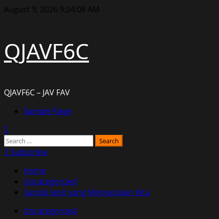
Skip
August 9, 2026
9:24:09 AM
to
content
QJAVF6C
QJAVF6C – JAV FAV
Primary
Sample Page
Menu
Search
for:
Subscribe
Home
Uncategorized
Sandal Jepit yang Menyatukan Kita
Uncategorized