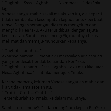
“ Oughhh… Ssss… Aghhh….. … Nikmmaat… “, des*hku
lagi.
Vanesa sangat mahir sekali melakukan itu, dia seperti
tidak memberikan kesempatan kepada untuk berbuat
tanya. Dengan semangat, dia terus meng*lum dan
meng*c*k Pen*sku. Aku terus dibuai dengan sejuta
kenikmatan. Sambil terus mengc*k, mulutnya terus
mel*mat dan memaju-mundurkan kepalanya.
“ Oughhh… aduhh… ”,
Akhirnya hampir 12 menit aku merasakan ada sesuatu
yang mendesak hendak keluar dari Pen*sku.
“ Oughhh… tahann… Ssss… Aghhh… aku mau kkeluaar…
Nes… Aghhhh…. ”, rintihku menuju kl*maks.
Karena memang k*luman Vanesa sangatlah mahir dan
l*ar, tidak lama setelah itu,
“ Crottt… Crottt… Crottt… ”
Tersemburlah sp*rmaku ke dalam mulutnya.
Sambil terus meng*c*k dan meng*lum kepala Pen*sku,