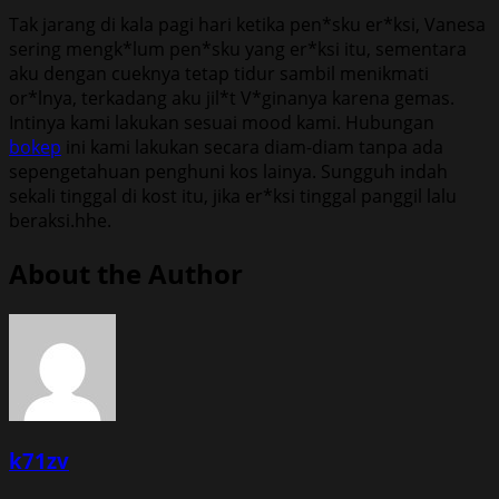
Tak jarang di kala pagi hari ketika pen*sku er*ksi, Vanesa
sering mengk*lum pen*sku yang er*ksi itu, sementara
aku dengan cueknya tetap tidur sambil menikmati
or*lnya, terkadang aku jil*t V*ginanya karena gemas.
Intinya kami lakukan sesuai mood kami. Hubungan
bokep
ini kami lakukan secara diam-diam tanpa ada
sepengetahuan penghuni kos lainya. Sungguh indah
sekali tinggal di kost itu, jika er*ksi tinggal panggil lalu
beraksi.hhe.
About the Author
k71zv