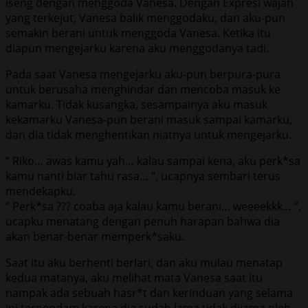
iseng dengan menggoda Vanesa. Dengan Expresi wajah
yang terkejut, Vanesa balik menggodaku, dan aku-pun
semakin berani untuk menggoda Vanesa. Ketika itu
diapun mengejarku karena aku menggodanya tadi.
Pada saat Vanesa mengejarku aku-pun berpura-pura
untuk berusaha menghindar dan mencoba masuk ke
kamarku. Tidak kusangka, sesampainya aku masuk
kekamarku Vanesa-pun berani masuk sampai kamarku,
dan dia tidak menghentikan niatnya untuk mengejarku.
“ Riko… awas kamu yah… kalau sampai kena, aku perk*sa
kamu nanti biar tahu rasa… “, ucapnya sembari terus
mendekapku.
“ Perk*sa ??? coaba aja kalau kamu berani… weeeekkk… “,
ucapku menatang dengan penuh harapan bahwa dia
akan benar-benar memperk*saku.
Saat itu aku berhenti berlari, dan aku mulau menatap
kedua matanya, aku melihat mata Vanesa saat itu
nampak ada sebuah hasr*t dan kerinduan yang selama
ini terpendam karena dia sudah lama tidak dijama oleh