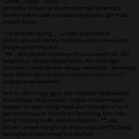
“ Crottt… Crottt… Crottt… “,
Sp*rm8ku tumpah ke dalam mulutnya. Sementara
Vanesa seakan tidak merelakan setetespun sp*rmaku
meleleh keluar.
“ Terimakasih sayang… “, ucapku pada Vanesa.
Saat itu aku-pun merasa sangat puas lalu Vanesa-pun
mengecup bib*rku, dan,
“ Rik… mungkinkah selamanya kita bisa seperti ini. Aku
sangat puas dengan pelayananmu. Aku tidak ingin
perbuatan ini kau lakukan dengan wanita lain. Aku sangat
puas. Biarlah aku saja yang menerima kepuasan ini.”,
ucapnya puas kepadaku.
Saat itu aku mengangguk, dan memeluk Vanesa ketika
dia bertanya hal itu padaku. Singkat cerita semenjak
kejadian itu, kami sering melakukan hubungan s*xs di
kamarnya mauoun dikamarku. Terkadang, kami tidur
saling tumpang tindih, membentuk posisi **, aku
tertidur dengan menghirup aroma segar kem*lu*nnya,
sedangkan Vanesa meng*lum pen*sku.