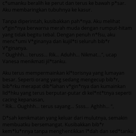
c*umanku beralih ke perut dan terus ke bawah p*sar.
Aku membaringkan tubuhnya ke kasur.
Tanpa diperintah, kusibakkan pah*nya. Aku melihat
v*gin*nya berwarna merah muda dengan rumput-hitam
yang tidak begitu tebal. Dengan penuh n*fsu, aku
menc*umi V*ginanya dan kujil*ti seluruh bib*r
V*ginanya.
“ Oughhh… teruss… Rik… Aduhh… Nikmat…”, ucap
Vanesa menikmati jil*tanku.
Aku terus mempermainkan kl*torisnya yang lumayan
besar. Seperti orang yang sedang mengecup bib*r,
bib*rku merapat dib*lahan v*gin*nya dan kumainkan
lid*hku yang terus berputar-putar di kel*nt*tnya seperti
cacing kepanasan,
“ Rik… Oughhh… terus sayang… Ssss… Aghhh… “,
D*sah kenikmatan yang keluar dari mulutnya, semakin
membuatku bersemangat. Kusibakkan bib*r
kem*lu*nnya tanpa menghentikkan l*dah dan sed*tanku