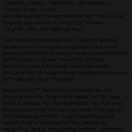
“ Oughhh… Vanesa… Nikmatnya… Aku keluuarr… “,
“ Crottt… Crottt… Crottt… “,
Aku tidak kuat lagi mempertahankan sep*rmaku… Dan
langsung saja memenuhi liang v*gin* Vanesa.
“ Oughhh… Rik… kau begitu perkasa.”,
Telah lama aku menantikan hal ini. Ujarnya sembari
tangannya terus mengelus punggungku yang masih
merasakan kenikmatan karena, Vanesa memainkan otot
kem*lu*nnya untuk mer*mas-r*mas Pen*sku.
Kemudian, tanpa kukomando, Vanesa berusaha
mencabut Pen*sku yang tampak mengkilat karena cairan
sp*rmaku dan cairan V*ginanya.
Dengan posisi **, kemudian ia meneduhi aku dan
langsung mulutnya bergerak ke kepala Pen*sku yang
sudah mulai layu. Aku memandangi lub*ng V*ginanya.
Vanesa terus meng*lum dan memainkan l*dahnya di
leher dan kepala Pen*sku. Tangan kanannya terus
meng*c*k-ng*c*k b*tang Pen*sku. Sesekali dia
mengh*sap dengan keras lub*ng Pen*sku. Aku merasa