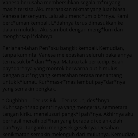
Vanesa berusaha membersihkan segala m*ni yang
masih tersisa. Aku merasakan nikmat yang luar biasa.
Vanesa tersenyum. Lalu aku menc*um bib*rnya. Kami
berc*uman kembali. L*dahnya terus dimasukkan ke
dalam mulutku. Aku sambut dengan meng*lum dan
mengh*sap l*dahnya.
Perlahan-lahan Pen*sku bangkit kembali. Kemudian,
tanpa kuminta, Vanesa melepaskan seluruh pakaiannya
termasuk br* dan **nya. Mataku tak berkedip. Buah
pay*dar*nya yang montok berwarna putih mulus
dengan put*ng yang kemerahan terasa menantang
untuk k*lumat. Kur*mas-r*mas lembut pay*dar*nya
yang semakin bengkak.
“ Oughhhh… Teruss Rik… Teruss… “, des*hnya.
Kuh*sap-h*sap pent*lnya yang mengeras, semnetara
tangan kiriku menelusuri pangk*l pah*nya. Akhirnya aku
berhasil meraih bel*han yang berada di celah-celah
pah*nya. Tanganku mengesek-geseknya. Desahan
kenikmatan semakin melenguh dari mulutnya. Kemudian