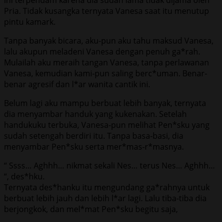
Pria. Tidak kusangka ternyata Vanesa saat itu menutup
pintu kamark.
Tanpa banyak bicara, aku-pun aku tahu maksud Vanesa,
lalu akupun meladeni Vanesa dengan penuh ga*rah.
Mulailah aku meraih tangan Vanesa, tanpa perlawanan
Vanesa, kemudian kami-pun saling berc*uman. Benar-
benar agresif dan l*ar wanita cantik ini.
Belum lagi aku mampu berbuat lebih banyak, ternyata
dia menyambar handuk yang kukenakan. Setelah
handukuku terbuka, Vanesa-pun melihat Pen*sku yang
sudah setengah berdiri itu. Tanpa basa-basi, dia
menyambar Pen*sku serta mer*mas-r*masnya.
“ Ssss… Aghhh… nikmat sekali Nes… terus Nes… Aghhh…
“, des*hku.
Ternyata des*hanku itu mengundang ga*rahnya untuk
berbuat lebih jauh dan lebih l*ar lagi. Lalu tiba-tiba dia
berjongkok, dan mel*mat Pen*sku begitu saja,