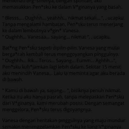
menikmati org*smenya, dengan spontan, aku
memasukkan Pen*sku ke dalam V*ginanya yang basah.
“ Blesss…. Oughhh… yeahhh… nikmat sekali… “, , ucapku.
Tanpa mengalami hambatan, Pen*sku terus menerjang
ke dalam lembutnya v*gin* Vanesa.
“ Oughhh… Vanesaa… sayang… nikmat “, , ucapku.
Bat*ng Pen*sku sepeti dipilin-pilin. Vanesa yang mulai
berga*rah kembali terus menggoyangkan pinggulnya.
“ Oughhh… Rik… Terus… Sayang… Eumm… Aghhh…”,
Pen*sku kuh*jamkan lagi lebih dalam. Sekitar 15 menit
aku menindih Vanesa… Lalu ia meminta agar aku berada
di bawah.
“ Kamu di bawah ya, sayang… “, bisiknya penuh nikmat.
Ketika itu aku hanya pasrah, tanpa melepaskan Pen*sku
dari V*ginanya, kami merubah posisi. Dengan semangat
menggelora, Pen*sku terus digoyangnya.
Vanesa dengan hentakan pinggulnya yang maju-mundur
semakin menenggelamkan Pen*sku ke liang V*ginanya.