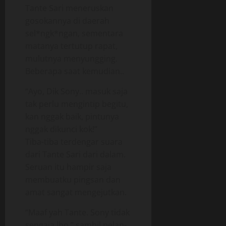
Tante Sari meneruskan
gosokannya di daerah
sel*ngk*ngan, sementara
matanya tertutup rapat,
mulutnya menyungging.
Beberapa saat kemudian..
“Ayo, Dik Sony.. masuk saja
tak perlu mengintip begitu,
kan nggak baik, pintunya
nggak dikunci kok!”
Tiba-tiba terdengar suara
dari Tante Sari dari dalam.
Seruan itu hampir saja
membuatku pingsan dan
amat sangat mengejutkan.
“Maaf yah Tante. Sony tidak
sengaja lho,” sambil pelan-