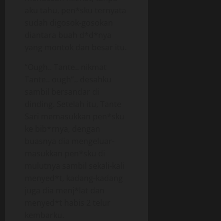
aku tahu, pen*sku ternyata
sudah digosok-gosokan
diantara buah d*d*nya
yang montok dan besar itu.
“Ough.. Tante.. nikmat
Tante.. ough”.. desahku
sambil bersandar di
dinding. Setelah itu, Tante
Sari memasukkan pen*sku
ke bib*rnya, dengan
buasnya dia mengeluar-
masukkan pen*sku di
mulutnya sambil sekali-kali
menyed*t, kadang-kadang
juga dia menj*lat dan
menyed*t habis 2 telur
kembarku.