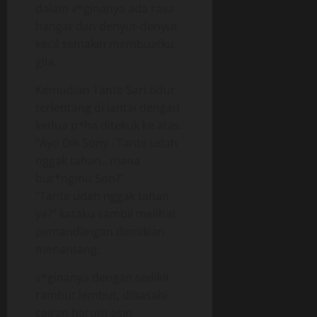
dalam v*ginanya ada rasa
hangat dan denyut-denyut
kecil semakin membuatku
gila.
Kemudian Tante Sari tidur
terlentang di lantai dengan
kedua p*ha ditekuk ke atas.
“Ayo Dik Sony.. Tante udah
nggak tahan.. mana
bur*ngmu Son?”
“Tante udah nggak tahan
ya?” kataku sambil melihat
pemandangan demikian
menantang,
v*ginanya dengan sedikit
rambut lembut, dibasahi
cairan harum asin