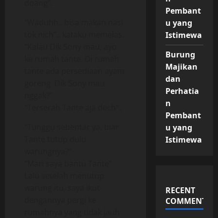
doang”.
Pembant
“Waduhh.. bisa makan nasi
u yang
tok nich”.. kataku memelas.
Istimewa
“Kalau Dik Sony mau, ayo
Burung
ke rumah tante. Di rumah
Majikan
tante ada persediaan ayam
dan
goreng. Dik Sony mau
Perhatia
nggak?”
n
“Terserah Tante aja dech”..
Pembant
“Tunggu sebentar ya, biar
u yang
Tante tutup dulu
Istimewa
warungnya?”
“Mari saya bantu Tante”.
Lalu setelah menutup
warung itu, saya ikut
RECENT
dengannya pergi ke
COMMENTS
rumahnya yang tidak jauh