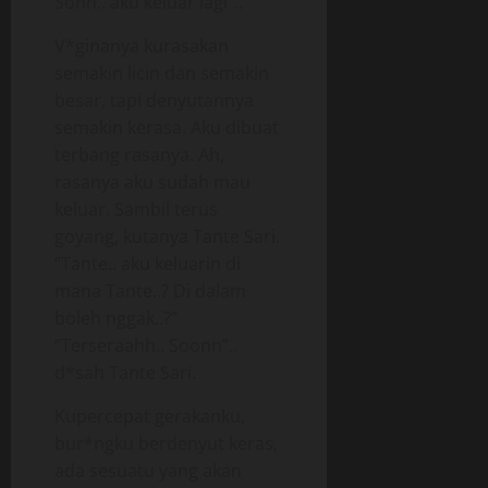
Sonn.. aku keluar lagi”..
V*ginanya kurasakan
semakin licin dan semakin
besar, tapi denyutannya
semakin kerasa. Aku dibuat
terbang rasanya. Ah,
rasanya aku sudah mau
keluar. Sambil terus
goyang, kutanya Tante Sari.
“Tante.. aku keluarin di
mana Tante..? Di dalam
boleh nggak..?”
“Terseraahh.. Soonn”..
d*sah Tante Sari.
Kupercepat gerakanku,
bur*ngku berdenyut keras,
ada sesuatu yang akan