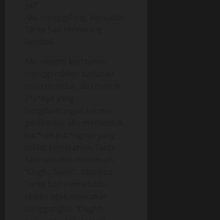
ya?”
Aku menggeleng, kemudian
Tante Sari terlentang
kembali.
Aku seperti kes*tanan
menggerakkan badanku
maju mundur, aku melirik
s*s*nya yang
bergelantungan karena
gerakanku, aku menunduk,
kuc*um put*ngnya yang
coklat kemerahan. Tante
Sari semakin mendesah,
“Ough.. Sonn”.. tiba-tiba
Tante Sari memelukku
sedikit agak mencakar
punggungku. “Oughh..