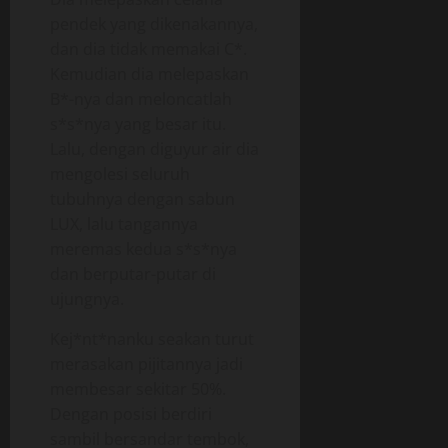
pendek yang dikenakannya,
dan dia tidak memakai C*.
Kemudian dia melepaskan
B*-nya dan meloncatlah
s*s*nya yang besar itu.
Lalu, dengan diguyur air dia
mengolesi seluruh
tubuhnya dengan sabun
LUX, lalu tangannya
meremas kedua s*s*nya
dan berputar-putar di
ujungnya.
Kej*nt*nanku seakan turut
merasakan pijitannya jadi
membesar sekitar 50%.
Dengan posisi berdiri
sambil bersandar tembok,