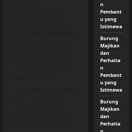
n
Orangnya cantik dan
Pembant
bodynya bagus. Aku
u yang
melihat warungnya masih
Istimewa
buka tapi kok kelihatannya
Burung
sudah sepi. Wah, jangan-
Majikan
jangan makanannya sudah
dan
habis, aduh bisa mati
Perhatia
kelaparan aku nanti. Lalu
n
aku langsung masuk ke
Pembant
dalam warungnya.
u yang
“Eee.. Dik Sony, mau makan
Istimewa
ya?”
Burung
“Eee.. ayam gorengnya
Majikan
masih ada, Tante?”
dan
“Aduhh.. udah habis tuch,
Perhatia
ini tinggal kepalanya
n