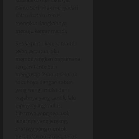
kuasa aku menolaknya.
Tante Sari tidak menyadari
kalau mataku terus
mengikuti langkahnya
menuju kamar mandi.
Ketika pintu kamar mandi
telah tertutup, aku
membayangkan bagaimana
tangan Tante Sari
mengusap lembut seluruh
tubuhnya dengan sabun
yang wangi, mulai dari
wajahnya yang cantik, lalu
pipinya yang mulus,
bib*rnya yang sensual,
lehernya yang jenjang,
s*s*nya yang montok,
perut dan pusarnya, terus