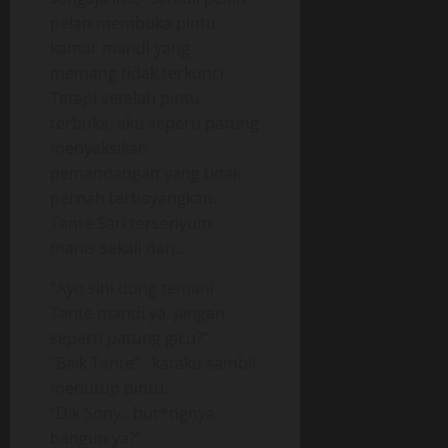
pelan membuka pintu
kamar mandi yang
memang tidak terkunci.
Tetapi setelah pintu
terbuka, aku seperti patung
menyaksikan
pemandangan yang tidak
pernah terbayangkan.
Tante Sari tersenyum
manis sekali dan..
“Ayo sini dong temani
Tante mandi ya, jangan
seperti patung gicu?”
“Baik Tante”.. kataku sambil
menutup pintu.
“Dik Sony.. bur*ngnya
bangun ya?”