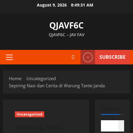
Skip
August 9, 2026
8:49:32 AM
to
content
QJAVF6C
QJAVF6C – JAV FAV
SUBSCRIBE
Primary
Menu
Home
Uncategorized
Sepiring Nasi dan Cerita di Warung Tante Janda
SEARCH
Uncategorized
Sepiring Nasi
Search