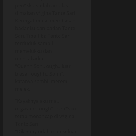
pen*sku sudah amblas
dimakan v*gina Tante Sari.
Keringat mulai membasahi
badanku dan badan Tante
Sari. Tiba-tiba Tante Sari
terduduk sambil
memelukku dan
mencakarku.
“Oughh Son.. ough.. luar
biasa.. oughh.. Sonn”..
katanya sambil merem
melek.
“Kayaknya aku mau
orgasme.. ough”.. pen*sku
tetap menancap di v*gina
Tante Sari.
“Dik Sony udah mau keluar