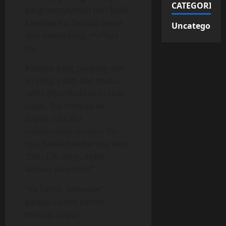
CATEGORIES
yang menyembul dari balik
kaosnya itu, betapa besar
Uncategorize
dan menantang s*s*nya
itu.
Kakinya yang panjang dan
jenjang, putih dan mulus
serta ditumbuhi bulu-bulu
halus. Dia menuju ke
dapur, lalu aku
meneruskan nonton TV-
nya. Setelah beberapa saat.
“Dik.. Dik Sony.. coba
kemari sebentar?”
“Ya Tante.. sebentar”..
kataku sambil berlari
menuju dapur.