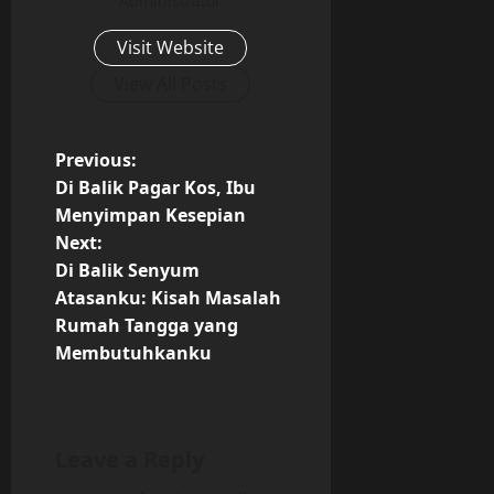
Administrator
Visit Website
View All Posts
P
Previous:
Di Balik Pagar Kos, Ibu
o
Menyimpan Kesepian
Next:
s
Di Balik Senyum
t
Atasanku: Kisah Masalah
Rumah Tangga yang
n
Membutuhkanku
a
v
Leave a Reply
i