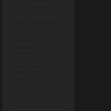
Tante Sari masih tetap
tel*nj*ng, terlentang di
lantai.
“Dik Sony.. kalo mau beli
makan malam, lagi yah..
jam-jam sekian aja ya”..
kata Tante Sari
menggodaku sambil
memainkan put*ng dan
kl*torisnya yang masih
nampak bengkak.
“Tante ingin Dik Sony
sering makan di rumah
Tante ya”.. kata Tante Sari
sambil tersenyum genit.
Kemudian aku pulang, aku
jadi tertawa sendiri karena