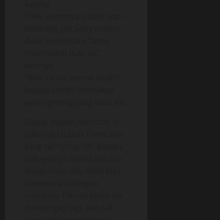
kataku.
“Oke, ayamnya sudah siap..
sekarang Dik Sony makan
dulu. Sementara Tante
mau mandi dulu ya”.
katanya.
“Baik Tante, terima kasih?”
kataku sambil memakan
ayam goreng yang lezat itu.
Disaat makan, terlintas di
pikiranku tubuh Tante Sari
yang tel*nj*ng. Oh, betapa
bahagianya mandi berdua
dengannya. Aku tidak bisa
konsentrasi dengan
makanku. Pikiran kotor itu
menyergap lagi, dan tak