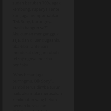
sudah berubah 70%, agak
kembung, rupanya Tante
Sari juga memperhatikan.
“Dik Sony, burungnya
masih bangun ya?”
Aku cuman mengangguk
saja, dan diluar dugaanku
tiba-tiba Tante Sari
mendekat dengan tubuh
tel*nj*ngnya mer*ba
pen*sku.
“Wow besar juga
bur*ngmu, Dik Sony”..
sambil terus dir*ba turun
naik, aku mulai merasakan
kenikmatan yang belum
pernah kurasakan.