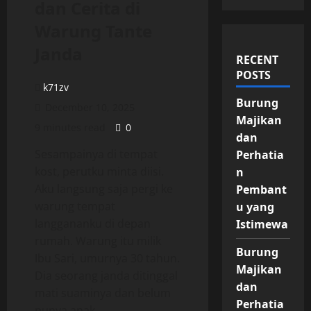
dan Cerita di
Warung Tante
Janda
RECENT
POSTS
k71zv
Burung
December 10, 2025
Majikan
9 minutes read
0
dan
Sesampainya di tempat
Perhatia
kost, perutku minta diisi.
n
Aku langsung saja pergi ke
Pembant
warung tempat
u yang
langgananku di depan
Istimewa
rumah. Warung itu milik
Burung
Ibu Sari, umurnya 30 tahun.
Majikan
Dia seorang janda ditinggal
dan
mati suaminya dan belum
Perhatia
punya anak.