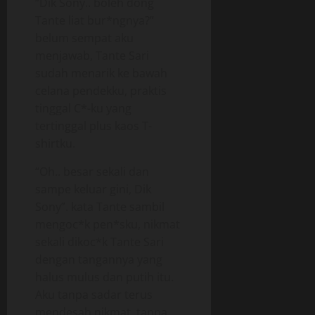
“Dik Sony.. boleh dong
Tante liat bur*ngnya?”
belum sempat aku
menjawab, Tante Sari
sudah menarik ke bawah
celana pendekku, praktis
tinggal C*-ku yang
tertinggal plus kaos T-
shirtku.
“Oh.. besar sekali dan
sampe keluar gini, Dik
Sony”. kata Tante sambil
mengoc*k pen*sku, nikmat
sekali dikoc*k Tante Sari
dengan tangannya yang
halus mulus dan putih itu.
Aku tanpa sadar terus
mendesah nikmat, tanpa