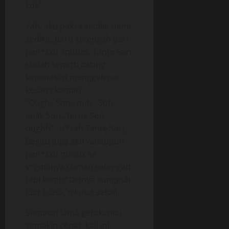
kok”..
Yah, aku paksa sedikit demi
sedikit, baru setengah dari
pen*sku amblas. Tante Sari
sudah seperti cacing
kepanasan menggelepar
kesana kemari.
“Ough.. Son.. ouh.. Son..
enak Son.. terus Son..
oughh”.. d*sah Tante Sari,
Begitu juga aku walaupun
pen*sku masuk ke
v*ginanya cuman setengah
tapi kemp*tannya sungguh
luar biasa, nikmat sekali.
Semakin lama gerakanku
semakin cepat, kali ini