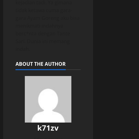
kejadian tadi. Ya gimana
tidak ketawa cuma gara-
gara Ayam Goreng aku bisa
menikmati indahnya
berc*nta dengan Tante
Sari. Dunia ini memang
indah.
ABOUT THE AUTHOR
k71zv