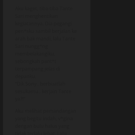
Aku kaget, tiba-tiba Tante
Sari menghentikan
kegiatannya. Dia pegangi
pen*sku sambil berjalan ke
arah bak mandi, lalu Tante
Sari nungg*ng
membelakangiku,
sebongkah pant*t
terpampang jelas di
depanku.
“Dik Sony.. berbuatlah
sesukamu.. kerjain Tante
ya?!”
Aku melihat pemandangan
yang begitu indah, v*gina
dengan bulu halus yang
tidak terlalu lebat. Lalu