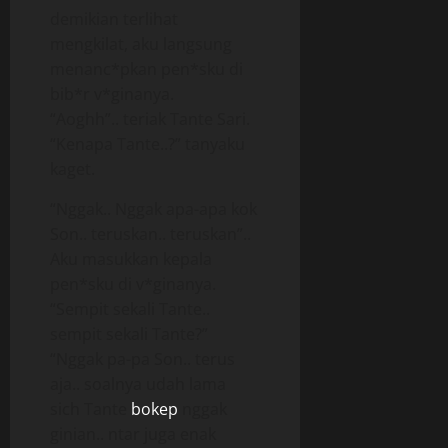
demikian terlihat
mengkilat, aku langsung
menanc*pkan pen*sku di
bib*r v*ginanya.
“Aoghh”.. teriak Tante Sari.
“Kenapa Tante..?” tanyaku
kaget.
“Nggak.. Nggak apa-apa kok
Son.. teruskan.. teruskan”..
Aku masukkan kepala
pen*sku di v*ginanya.
“Sempit sekali Tante..
sempit sekali Tante?”
“Nggak pa-pa Son.. terus
aja.. soalnya udah lama
sich Tante
bokep
nggak
ginian.. ntar juga enak