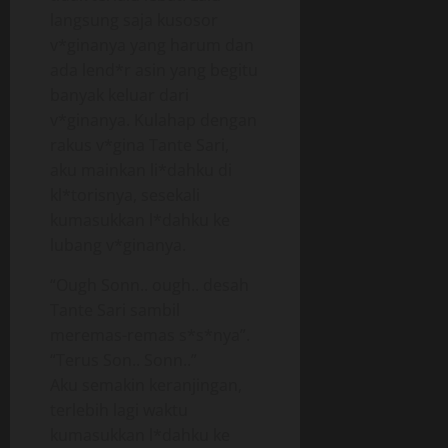
langsung saja kusosor
v*ginanya yang harum dan
ada lend*r asin yang begitu
banyak keluar dari
v*ginanya. Kulahap dengan
rakus v*gina Tante Sari,
aku mainkan li*dahku di
kl*torisnya, sesekali
kumasukkan l*dahku ke
lubang v*ginanya.
“Ough Sonn.. ough.. desah
Tante Sari sambil
meremas-remas s*s*nya”.
“Terus Son.. Sonn..”
Aku semakin keranjingan,
terlebih lagi waktu
kumasukkan l*dahku ke