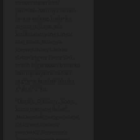
dimuntahkan oleh
pen*sku. Akhirnya semua
terasa enteng, badanku
serasa terbang, ada
kenikmatan yang sangat
luar biasa. Akhirnya
kumuntahkan laharku
dalam v*gina Tante Sari,
masih kugerakkan badanku
dan rupanya Tante Sari
org*sme kembali lalu dia
g*git d*d*ku,
“Oughh.. Dik Sony.. Sonn..
kamu memang hebat”..
Aku kembali mangenakann
C*-ku serta celana
pendekku. Sementara