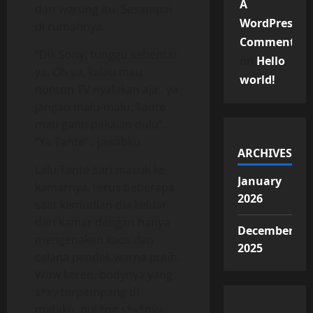
A
dari warung itu. Sesampai
WordPress
di rumahnya..
Commenter
“Dik Sony, tunggu sebentar
on
Hello
ya. Oh ya, kalau mau
world!
nonton TV nyalakan aja.. ya
jangan malu-malu. Tante
mau ganti pakaian dulu”..
“Ya Tante”.. jawabku.
ARCHIVES
Lalu Tante Sari masuk ke
January
kamarnya, terus beberapa
2026
saat kemudian dia keluar
dari kamar dengan hanya
December
mengenakan kaos dan
2025
celana pendek warna putih.
Wow keren, bodynya yang
s*xy terpampang di
mataku, put*ng s*s*nya