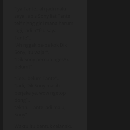
“Iya Tante.. ah jadi malu
saya.. abis Sony liat Tante
tel*nj*ng gini mana harum
lagi, jadi n*fsu saya,
Tante”..
“Ah nggak pa-pa kok Dik
Sony, itu wajar”..
“Dik Sony pernah nges*x
belum?”
“Eee.. belum Tante”..
“Jadi, Dik Sony masih
perjaka ya, wow ngetop
dong”..
“Akhh.. Tante jadi malu,
Sony”.
Waktu itu bentuk celanaku