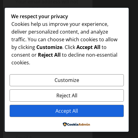
Your email address will not
be published.
Required
g
We respect your privacy
fields are marked
*
a
Cookies help us improve your experience,
Comment
*
deliver personalized content, and analyze
t
traffic. You can choose which cookies to allow
by clicking
Customize
. Click
Accept All
to
i
consent or
Reject All
to decline non-essential
o
cookies.
n
Customize
Reject All
Accept All
Name
*
Powered by
Email
*