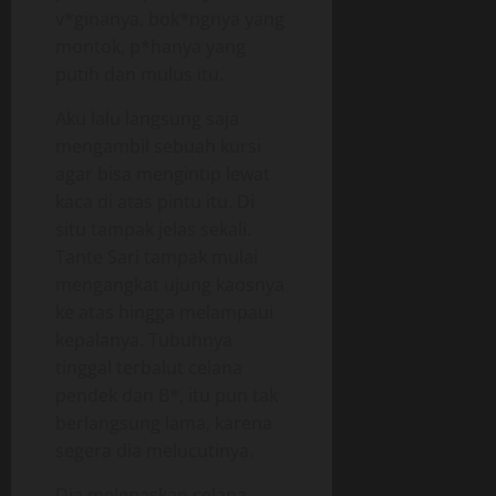
v*ginanya, bok*ngnya yang
montok, p*hanya yang
putih dan mulus itu.
Aku lalu langsung saja
mengambil sebuah kursi
agar bisa mengintip lewat
kaca di atas pintu itu. Di
situ tampak jelas sekali.
Tante Sari tampak mulai
mengangkat ujung kaosnya
ke atas hingga melampaui
kepalanya. Tubuhnya
tinggal terbalut celana
pendek dan B*, itu pun tak
berlangsung lama, karena
segera dia melucutinya.
Dia melepaskan celana