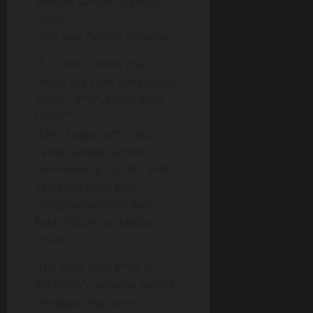
Setelah sampai di pintu
dapur.
“Ada apa Tante?” tanyaku.
“E.. Tante cuman mau
tanya, Dik Sony suka bagian
mana.. d*d*, sayap atau
p*ha?”
“Eee.. bagian p*ha aja,
Tante. kataku sambil
memandang tubuh Tante
Sari yang tidak bisa
diungkapkan oleh kata-
kata. Tubuhnya begitu
indah.
“Dik Sony suka p*ha ya..
eehhmm”.. katanya sambil
menggoreng ayam.