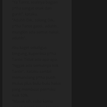
“Ya Tante, soalnya bagian
p*ha sangat enak dan
gurih”. kataku.
“Aduhh Dik.. tolong Dik..
p*ha Tante gatel.. aduhh..
mungkin ada semut nakal..
aduhh”..
Aku kaget sekaligus
bingung, kuperiksa p*ha
Tante. Tidak ada apa-apa.
“Nggak ada semutnya kok
Tante”.. kataku sambil
memandang p*ha putih
mulus plus bulu-bulu halus
yang membuat pen*sku
naik 10%.
“Masak sih, coba kamu