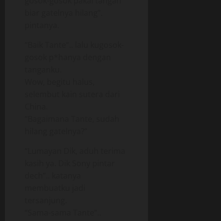
gosok-gosok pakai tangan
biar gatelnya hilang”.
pintanya.
“Baik Tante”.. lalu kugosok-
gosok p*hanya dengan
tanganku.
Wow, begitu halus,
selembut kain sutera dari
China.
“Bagaimana Tante, sudah
hilang gatelnya?”
“Lumayan Dik, aduh terima
kasih ya. Dik Sony pintar
dech”.. katanya
membuatku jadi
tersanjung.
“Sama-sama Tante”..