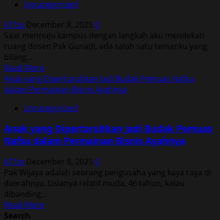
Uncategorized
k71zv
December 8, 2025
0
Saat mennuju kampus dengan langkah aku mendekati
ruang dosen Pak Gunadi, ada salah satu temanku yang
bilang...
Read
Read More
more
Anak yang Dipertaruhkan Jadi Budak Pemuas Nafsu
about
dalam Permainan Bisnis Ayahnya
Uncategorized
Anak yang Dipertaruhkan Jadi Budak Pemuas
Nafsu dalam Permainan Bisnis Ayahnya
k71zv
December 8, 2025
0
Pak Wijaya adalah seorang pengusaha yang kaya raya di
daerahnya. Usianya relatif muda, 46 tahun, kalau
dibanding...
Read
Read More
more
Search