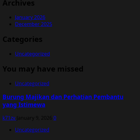
Archives
January 2026
December 2025
Categories
Uncategorized
You may have missed
Uncategorized
Burung Majikan dan Perhatian Pembantu
yang Istimewa
k71zv
January 9, 2026
0
Uncategorized