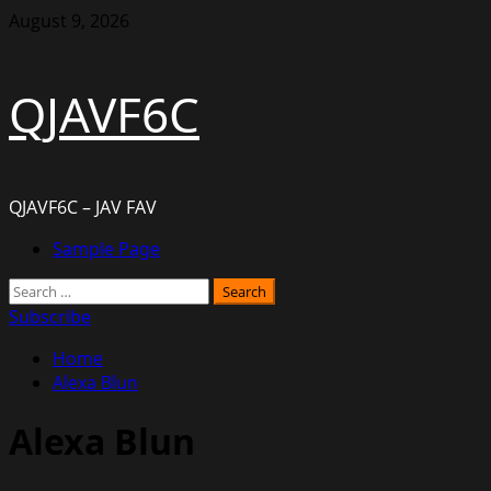
Skip
August 9, 2026
to
content
QJAVF6C
QJAVF6C – JAV FAV
Primary
Sample Page
Menu
Search
for:
Subscribe
Home
Alexa Blun
Alexa Blun