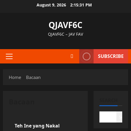
Skip
August 9, 2026
2:15:32 PM
to
content
QJAVF6C
QJAVF6C – JAV FAV
SUBSCRIBE
Primary
Menu
Home
Bacaan
Bacaan
SEARCH
Uncategorized
Search
Teh Ine yang Nakal