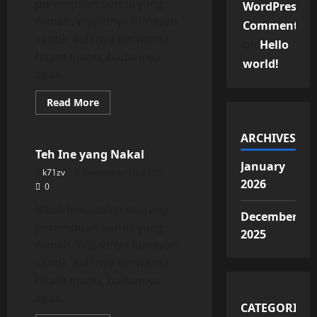
perempuan Sunda yang
WordPress
ramah. Wajahnya lumayan
Commenter
cantik, kulitnya berwarna
on
Hello
hitam manis, badannya
world!
agak...
Read
Read More
more
Uncategorized
about
Teh
ARCHIVES
Ine
yang
Teh Ine yang Nakal
Nakal
January
k71zv
December 19, 2025
2026
0
Mbak Ine adalah seorang
December
perempuan Sunda yang
2025
ramah. Wajahnya lumayan
cantik, kulitnya berwarna
hitam manis, badannya
agak...
CATEGORIES