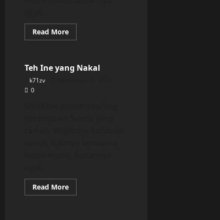
hitam manis, badannya
agak...
Read
Read More
more
Uncategorized
about
Teh
Ine
yang
Teh Ine yang Nakal
Nakal
k71zv
December 19, 2025
0
Mbak Ine adalah seorang
perempuan Sunda yang
ramah. Wajahnya lumayan
cantik, kulitnya berwarna
hitam manis, badannya
agak...
Read
Read More
more
about
Teh
Ine