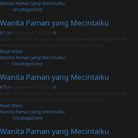
more
Wanita Paman yang Mecintaiku
about
Uncategorized
Wanita
Wanita Paman yang Mecintaiku
Paman
yang
k71zv
December 19, 2025
0
Mecintaiku
Kisah ini terjadi kira-kira 1 tahun yang lalu, tapi setiap kali aku
membayangkannya, seolah-olah baru saja terjadi...
Read
Read More
more
Wanita Paman yang Mecintaiku
about
Uncategorized
Wanita
Wanita Paman yang Mecintaiku
Paman
yang
k71zv
December 19, 2025
0
Mecintaiku
Kisah ini terjadi kira-kira 1 tahun yang lalu, tapi setiap kali aku
membayangkannya, seolah-olah baru saja terjadi...
Read
Read More
more
Wanita Paman yang Mecintaiku
about
Uncategorized
Wanita
Wanita Paman yang Mecintaiku
Paman
yang