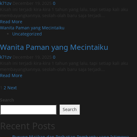
k71zv
December 19, 2025
0
Mecintaiku
Kisah ini terjadi kira-kira 1 tahun yang lalu, tapi setiap kali aku
membayangkannya, seolah-olah baru saja terjadi...
Read
Read More
more
Wanita Paman yang Mecintaiku
about
Uncategorized
Wanita
Wanita Paman yang Mecintaiku
Paman
yang
k71zv
December 19, 2025
0
Mecintaiku
Kisah ini terjadi kira-kira 1 tahun yang lalu, tapi setiap kali aku
membayangkannya, seolah-olah baru saja terjadi...
Read
Read More
more
Posts
about
1
2
Next
Wanita
pagination
Paman
Search
yang
Search
Mecintaiku
Recent Posts
Burung Majikan dan Perhatian Pembantu yang Istimewa