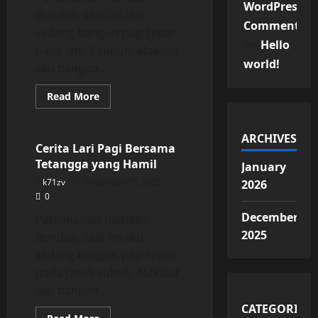
WordPress
Bondan, saat ini aku
Commenter
sedang bangun pagi tepat
on
Hello
pada jam 5 subuh. Maksud
world!
aku bangun...
Read
Read More
more
Uncategorized
about
Cerita
Lari
ARCHIVES
Pagi
Cerita Lari Pagi Bersama
Bersama
Tetangga yang Hamil
Tetangga
January
yang
k71zv
December 15, 2025
2026
Hamil
0
December
Perkenalkan namaku
2025
Bondan, saat ini aku
sedang bangun pagi tepat
pada jam 5 subuh. Maksud
aku bangun...
CATEGORIES
Read