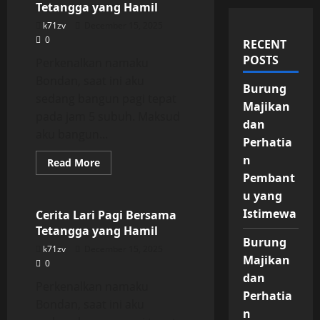
Tetangga yang Hamil
k71zv
December 15, 2025
0
RECENT
POSTS
Perkenalkan namaku
Bondan, saat ini aku
Burung
sedang bangun pagi tepat
Majikan
pada jam 5 subuh. Maksud
dan
aku bangun...
Perhatia
n
Read
Read More
more
Pembant
Uncategorized
about
Cerita
u yang
Lari
Pagi
Istimewa
Cerita Lari Pagi Bersama
Bersama
Tetangga yang Hamil
Tetangga
Burung
yang
k71zv
December 15, 2025
Hamil
Majikan
0
dan
Perkenalkan namaku
Perhatia
Bondan, saat ini aku
n