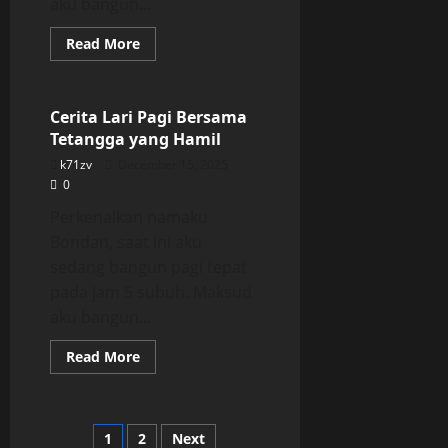
aku bangun...
Read
Read More
more
Uncategorized
about
Cerita
Lari
Pagi
Cerita Lari Pagi Bersama
Bersama
Tetangga yang Hamil
Tetangga
yang
k71zv
December 15, 2025
Hamil
0
Perkenalkan namaku
Bondan, saat ini aku
sedang bangun pagi tepat
pada jam 5 subuh. Maksud
aku bangun...
Read
Read More
more
about
Cerita
Lari
Pagi
Posts
1
2
Next
Bersama