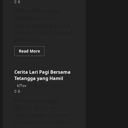
0
Perkenalkan namaku
Bondan, saat ini aku
sedang bangun pagi tepat
pada jam 5 subuh. Maksud
aku bangun...
Read
Read More
more
Uncategorized
about
Cerita
Lari
Pagi
Cerita Lari Pagi Bersama
Bersama
Tetangga yang Hamil
Tetangga
yang
k71zv
December 15, 2025
Hamil
0
Perkenalkan namaku
Bondan, saat ini aku
sedang bangun pagi tepat
pada jam 5 subuh. Maksud