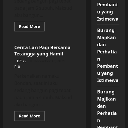
sedang bangun pagi tepat
Pembant
pada jam 5 subuh. Maksud
u yang
aku bangun...
Istimewa
Read
Read More
Burung
more
Uncategorized
about
Majikan
Cerita
Lari
dan
Pagi
Cerita Lari Pagi Bersama
Bersama
Perhatia
Tetangga yang Hamil
Tetangga
yang
n
k71zv
December 15, 2025
Hamil
Pembant
0
u yang
Perkenalkan namaku
Istimewa
Bondan, saat ini aku
sedang bangun pagi tepat
Burung
pada jam 5 subuh. Maksud
Majikan
aku bangun...
dan
Perhatia
Read
Read More
more
n
Uncategorized
about
Pembant
Cerita