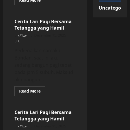
Read More
more
Uncategorized
Uncategorize
about
Cerita
Lari
Pagi
Cerita Lari Pagi Bersama
Bersama
Tetangga yang Hamil
Tetangga
yang
k71zv
December 15, 2025
Hamil
0
Perkenalkan namaku
Bondan, saat ini aku
sedang bangun pagi tepat
pada jam 5 subuh. Maksud
aku bangun...
Read
Read More
more
Uncategorized
about
Cerita
Lari
Pagi
Cerita Lari Pagi Bersama
Bersama
Tetangga yang Hamil
Tetangga
yang
k71zv
December 15, 2025
Hamil