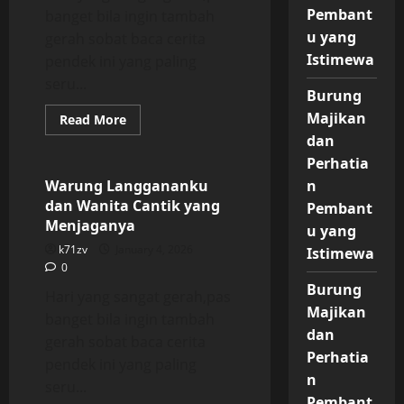
Pembant
banget bila ingin tambah
u yang
gerah sobat baca cerita
Istimewa
pendek ini yang paling
seru...
Burung
Majikan
Read
Read More
more
dan
Uncategorized
about
Warung
Perhatia
Langgananku
dan
Warung Langgananku
n
Wanita
dan Wanita Cantik yang
Cantik
Pembant
yang
Menjaganya
u yang
Menjaganya
k71zv
January 4, 2026
Istimewa
0
Burung
Hari yang sangat gerah,pas
Majikan
banget bila ingin tambah
dan
gerah sobat baca cerita
Perhatia
pendek ini yang paling
n
seru...
Pembant