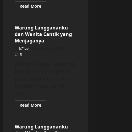
Read
Read More
more
Uncategorized
about
Warung
Langgananku
dan
Warung Langgananku
Wanita
dan Wanita Cantik yang
Cantik
yang
Menjaganya
Menjaganya
k71zv
January 4, 2026
0
Hari yang sangat gerah,pas
banget bila ingin tambah
gerah sobat baca cerita
pendek ini yang paling
seru...
Read
Read More
more
Uncategorized
about
Warung
Langgananku
dan
Warung Langgananku
Wanita