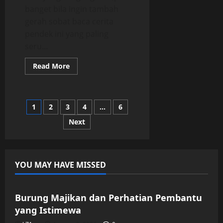
banget bila ingin tambah
gerah sobat baca cerita
pendek ini yang paling
seru...
Read
Read More
more
about
Warung
Langgananku
dan
Posts
1
2
3
4
…
6
Wanita
Cantik
yang
Next
pagination
Menjaganya
YOU MAY HAVE MISSED
Uncategorized
Burung Majikan dan Perhatian Pembantu
yang Istimewa