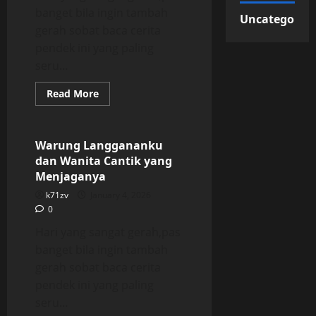
banget bila ingin tambah
Uncategorize
gerah sobat baca cerita
pendek ini yang paling
seru...
Read
Read More
more
Uncategorized
about
Warung
Langgananku
dan
Warung Langgananku
Wanita
dan Wanita Cantik yang
Cantik
yang
Menjaganya
Menjaganya
k71zv
January 4, 2026
0
Hari yang sangat gerah,pas
banget bila ingin tambah
gerah sobat baca cerita
pendek ini yang paling
seru...