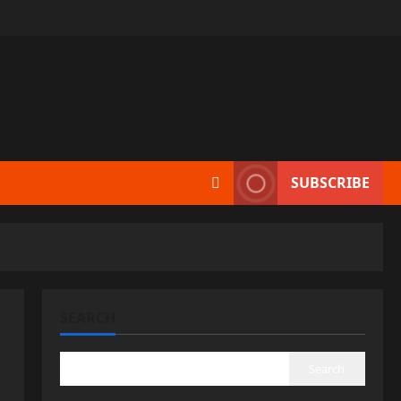
SUBSCRIBE
SEARCH
Search