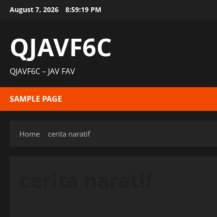
Skip
August 7, 2026
8:59:20 PM
to
content
QJAVF6C
QJAVF6C – JAV FAV
SAMPLE PAGE
Home
cerita naratif
cerita naratif
Uncategorized