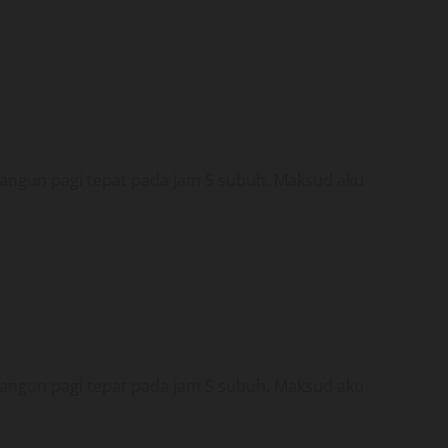
bangun pagi tepat pada jam 5 subuh. Maksud aku
bangun pagi tepat pada jam 5 subuh. Maksud aku