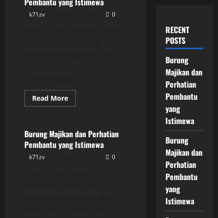
Pembantu yang Istimewa
k71zv
January 9, 2026
0
RECENT
Saat itu aku sedang diminta
POSTS
menjaga rumah adik,
karena keluarganya akan
Burung
pergi hingga sore dan
Majikan dan
Tinah tinggal...
Perhatian
Pembantu
Read
Read More
more
yang
Uncategorized
about
Burung
Istimewa
Majikan
dan
Burung Majikan dan Perhatian
Perhatian
Burung
Pembantu yang Istimewa
Pembantu
Majikan dan
yang
k71zv
January 9, 2026
0
Istimewa
Perhatian
Saat itu aku sedang diminta
Pembantu
menjaga rumah adik,
yang
karena keluarganya akan
Istimewa
pergi hingga sore dan