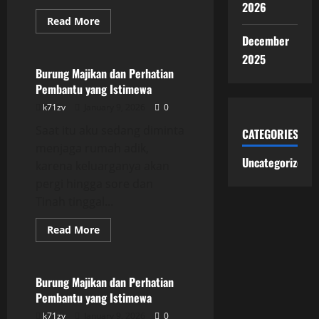
2026
Read
Read More
more
Uncategorized
December
about
Burung
2025
Majikan
dan
Burung Majikan dan Perhatian
Perhatian
Pembantu yang Istimewa
Pembantu
yang
k71zv
January 9, 2026
0
Istimewa
Saat itu aku sedang diminta
CATEGORIES
menjaga rumah adik,
Uncategorized
karena keluarganya akan
pergi hingga sore dan
Tinah tinggal...
Read
Read More
more
Uncategorized
about
Burung
Majikan
dan
Burung Majikan dan Perhatian
Perhatian
Pembantu yang Istimewa
Pembantu
yang
k71zv
January 9, 2026
0
Istimewa