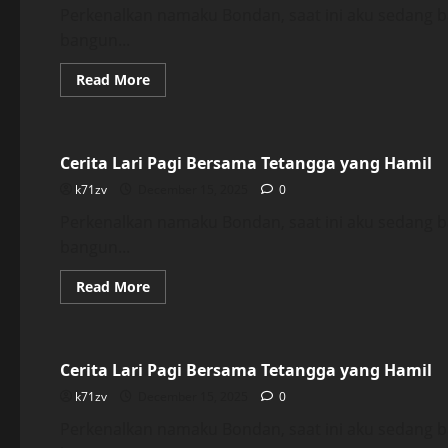
Perkenalkan namaku Bondan, saat ini aku sedang 
bangun...
Read
Read More
more
about
Uncategorized
Cerita
Lari
Pagi
Cerita Lari Pagi Bersama Tetangga yang Hamil
Bersama
Tetangga
k71zv
December 15, 2025
yang
0
Hamil
Perkenalkan namaku Bondan, saat ini aku sedang 
bangun...
Read
Read More
more
about
Uncategorized
Cerita
Lari
Pagi
Cerita Lari Pagi Bersama Tetangga yang Hamil
Bersama
Tetangga
k71zv
December 15, 2025
yang
0
Hamil
Perkenalkan namaku Bondan, saat ini aku sedang 