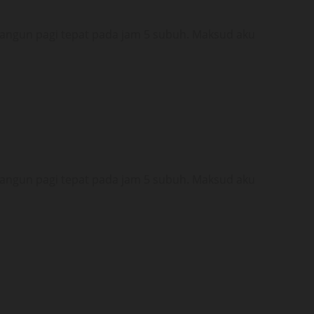
bangun pagi tepat pada jam 5 subuh. Maksud aku
bangun pagi tepat pada jam 5 subuh. Maksud aku