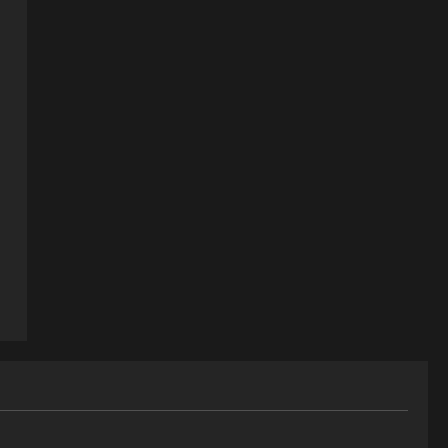
Uncategorized