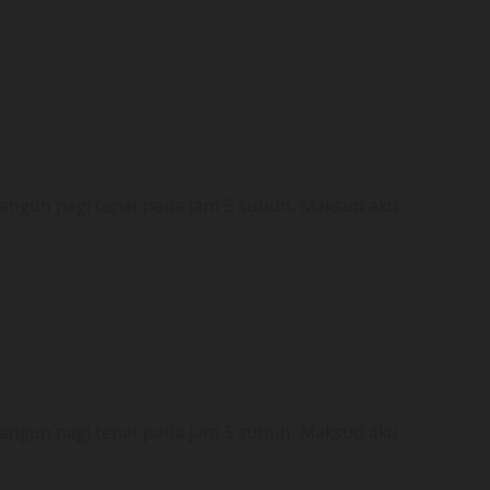
bangun pagi tepat pada jam 5 subuh. Maksud aku
bangun pagi tepat pada jam 5 subuh. Maksud aku