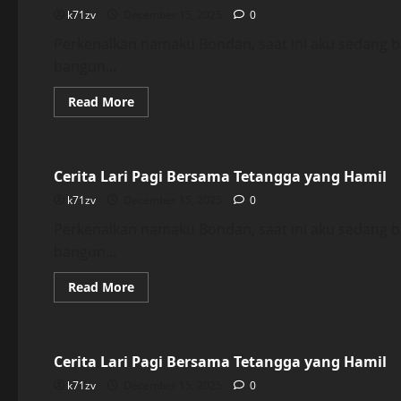
Tetangga
k71zv
December 15, 2025
yang
0
Hamil
Perkenalkan namaku Bondan, saat ini aku sedang 
bangun...
Read
Read More
more
about
Uncategorized
Cerita
Lari
Pagi
Cerita Lari Pagi Bersama Tetangga yang Hamil
Bersama
Tetangga
k71zv
December 15, 2025
yang
0
Hamil
Perkenalkan namaku Bondan, saat ini aku sedang 
bangun...
Read
Read More
more
about
Uncategorized
Cerita
Lari
Pagi
Cerita Lari Pagi Bersama Tetangga yang Hamil
Bersama
Tetangga
k71zv
December 15, 2025
yang
0
Hamil