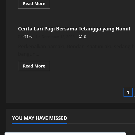
Read
Read More
more
about
Uncategorized
Cerita
Lari
Pagi
Cerita Lari Pagi Bersama Tetangga yang Hamil
Bersama
Tetangga
k71zv
December 15, 2025
yang
0
Hamil
Perkenalkan namaku Bondan, saat ini aku sedang 
bangun...
Read
Read More
more
about
Cerita
Lari
Pagi
Po
Bersama
1
Tetangga
yang
pa
Hamil
YOU MAY HAVE MISSED
Uncategorized
Uncategor