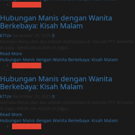
about
Uncategorized
Hubungan
Hubungan Manis dengan Wanita
Manis
dengan
Berkebaya: Kisah Malam
Wanita
Berkebaya:
k71zv
December 20, 2025
0
Kisah
Namaku Reno, dan aku adalah mahasiswa di sebuah PTS ternama
Malam
di Jogja. Meski aku kuliah di Jogja,...
Read
Read More
more
Hubungan Manis dengan Wanita Berkebaya: Kisah Malam
about
Uncategorized
Hubungan
Hubungan Manis dengan Wanita
Manis
dengan
Berkebaya: Kisah Malam
Wanita
Berkebaya:
k71zv
December 20, 2025
0
Kisah
Namaku Reno, dan aku adalah mahasiswa di sebuah PTS ternama
Malam
di Jogja. Meski aku kuliah di Jogja,...
Read
Read More
more
Hubungan Manis dengan Wanita Berkebaya: Kisah Malam
about
Uncategorized
Hubungan