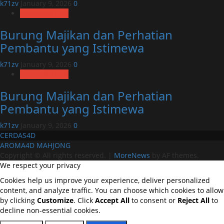
k71zv
January 9, 2026
0
Uncategorized
Burung Majikan dan Perhatian
Pembantu yang Istimewa
k71zv
January 9, 2026
0
Uncategorized
Burung Majikan dan Perhatian
Pembantu yang Istimewa
k71zv
January 9, 2026
0
CERDAS4D
AROMA4D
MAHJONG
Copyright © All rights reserved.
|
MoreNews
by AF themes.
We respect your privacy
Cookies help us improve your experience, deliver personalized
content, and analyze traffic. You can choose which cookies to allow
by clicking
Customize
. Click
Accept All
to consent or
Reject All
to
decline non-essential cookies.