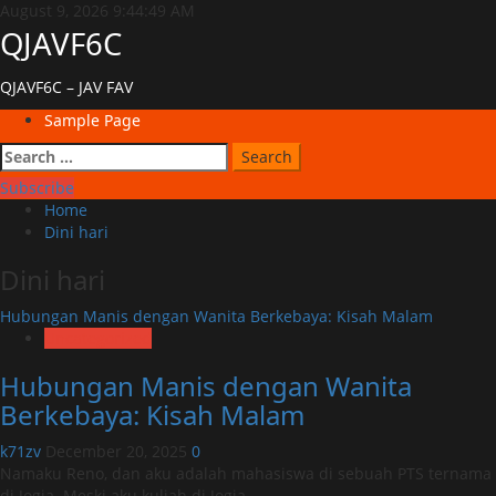
Skip
August 9, 2026
9:44:49 AM
to
QJAVF6C
content
QJAVF6C – JAV FAV
Primary
Sample Page
Menu
Search
for:
Subscribe
Home
Dini hari
Dini hari
Hubungan Manis dengan Wanita Berkebaya: Kisah Malam
Uncategorized
Hubungan Manis dengan Wanita
Berkebaya: Kisah Malam
k71zv
December 20, 2025
0
Namaku Reno, dan aku adalah mahasiswa di sebuah PTS ternama
di Jogja. Meski aku kuliah di Jogja,...