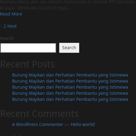
Kisah
Namaku Reno, dan aku adalah mahasiswa di sebuah PTS ternama
Malam
di Jogja. Meski aku kuliah di Jogja,...
Read
Read More
more
Posts
about
1
2
Next
Hubungan
pagination
Manis
Search
dengan
Search
Wanita
Berkebaya:
Recent Posts
Kisah
Malam
Burung Majikan dan Perhatian Pembantu yang Istimewa
Burung Majikan dan Perhatian Pembantu yang Istimewa
Burung Majikan dan Perhatian Pembantu yang Istimewa
Burung Majikan dan Perhatian Pembantu yang Istimewa
Burung Majikan dan Perhatian Pembantu yang Istimewa
Recent Comments
A WordPress Commenter
on
Hello world!