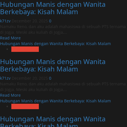
Hubungan Manis dengan Wanita
Manis
dengan
Berkebaya: Kisah Malam
Wanita
Berkebaya:
k71zv
December 20, 2025
0
Kisah
Namaku Reno, dan aku adalah mahasiswa di sebuah PTS ternama
Malam
di Jogja. Meski aku kuliah di Jogja,...
Read
Read More
more
Hubungan Manis dengan Wanita Berkebaya: Kisah Malam
about
Uncategorized
Hubungan
Hubungan Manis dengan Wanita
Manis
dengan
Berkebaya: Kisah Malam
Wanita
Berkebaya:
k71zv
December 20, 2025
0
Kisah
Namaku Reno, dan aku adalah mahasiswa di sebuah PTS ternama
Malam
di Jogja. Meski aku kuliah di Jogja,...
Read
Read More
more
Hubungan Manis dengan Wanita Berkebaya: Kisah Malam
about
Uncategorized
Hubungan
Hubungan Manis dengan Wanita
Manis
dengan
Berkebaya: Kisah Malam