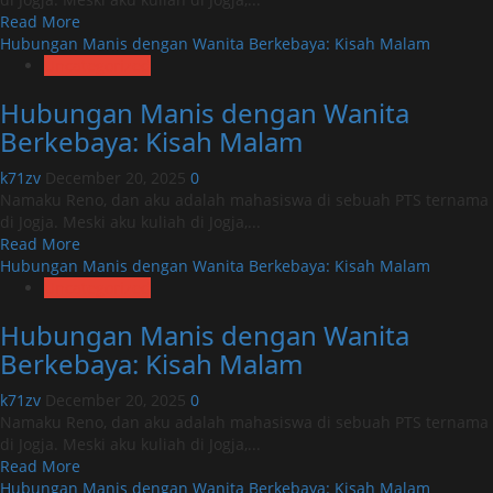
Read
Read More
more
Hubungan Manis dengan Wanita Berkebaya: Kisah Malam
about
Uncategorized
Hubungan
Hubungan Manis dengan Wanita
Manis
dengan
Berkebaya: Kisah Malam
Wanita
Berkebaya:
k71zv
December 20, 2025
0
Kisah
Namaku Reno, dan aku adalah mahasiswa di sebuah PTS ternama
Malam
di Jogja. Meski aku kuliah di Jogja,...
Read
Read More
more
Hubungan Manis dengan Wanita Berkebaya: Kisah Malam
about
Uncategorized
Hubungan
Hubungan Manis dengan Wanita
Manis
dengan
Berkebaya: Kisah Malam
Wanita
Berkebaya:
k71zv
December 20, 2025
0
Kisah
Namaku Reno, dan aku adalah mahasiswa di sebuah PTS ternama
Malam
di Jogja. Meski aku kuliah di Jogja,...
Read
Read More
more
Hubungan Manis dengan Wanita Berkebaya: Kisah Malam