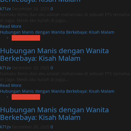
Wanita
Berkebaya:
k71zv
December 20, 2025
0
Kisah
Namaku Reno, dan aku adalah mahasiswa di sebuah PTS ternama
Malam
di Jogja. Meski aku kuliah di Jogja,...
Read
Read More
more
Hubungan Manis dengan Wanita Berkebaya: Kisah Malam
about
Uncategorized
Hubungan
Hubungan Manis dengan Wanita
Manis
dengan
Berkebaya: Kisah Malam
Wanita
Berkebaya:
k71zv
December 20, 2025
0
Kisah
Namaku Reno, dan aku adalah mahasiswa di sebuah PTS ternama
Malam
di Jogja. Meski aku kuliah di Jogja,...
Read
Read More
more
Hubungan Manis dengan Wanita Berkebaya: Kisah Malam
about
Uncategorized
Hubungan
Hubungan Manis dengan Wanita
Manis
dengan
Berkebaya: Kisah Malam
Wanita
Berkebaya:
k71zv
December 20, 2025
0