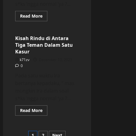
s*ks ‘ngga normal ‘ya ?...
Read
Read More
more
Uncategorized
about
Kisah
Rindu
di
Kisah Rindu di Antara
Antara
Tiga Teman Dalam Satu
Tiga
Teman
Kasur
Dalam
Satu
k71zv
December 13, 2025
Kasur
0
Pada satu waktu Ira
bertanya kepadaku, ” mas
mungkin Ira dalam soal
s*ks ‘ngga normal ‘ya ?...
Read
Read More
more
about
Kisah
Rindu
di
1
2
Next
Antara