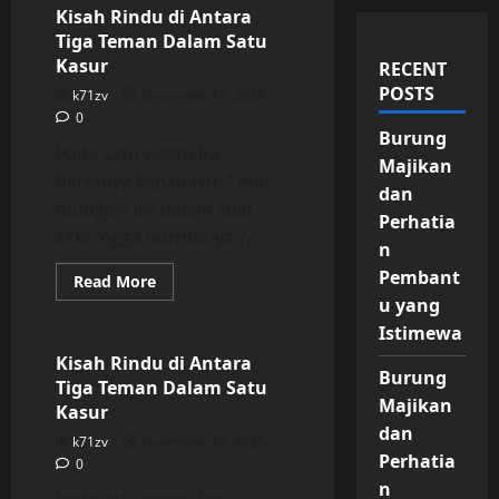
Kisah Rindu di Antara
Tiga Teman Dalam Satu
Kasur
RECENT
POSTS
k71zv
December 13, 2025
0
Burung
Pada satu waktu Ira
Majikan
bertanya kepadaku, ” mas
dan
mungkin Ira dalam soal
Perhatia
s*ks ‘ngga normal ‘ya ?...
n
Pembant
Read
Read More
more
u yang
Uncategorized
about
Kisah
Istimewa
Rindu
di
Kisah Rindu di Antara
Antara
Burung
Tiga Teman Dalam Satu
Tiga
Majikan
Teman
Kasur
Dalam
dan
Satu
k71zv
December 13, 2025
Kasur
Perhatia
0
n