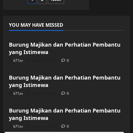
Posts
Tiga
Teman
pagination
Dalam
Satu
Kasur
YOU MAY HAVE MISSED
Uncategorized
Burung Majikan dan Perhatian Pembantu
yang Istimewa
k71zv
January 9, 2026
0
Uncategorized
Burung Majikan dan Perhatian Pembantu
yang Istimewa
k71zv
January 9, 2026
0
Uncategorized
Burung Majikan dan Perhatian Pembantu
yang Istimewa
k71zv
January 9, 2026
0
Uncategorized