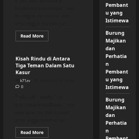
Pada satu waktu Ira
Pembant
bertanya kepadaku, ” mas
u yang
mungkin Ira dalam soal
Istimewa
s*ks ‘ngga normal ‘ya ?...
Burung
Read
Read More
more
Majikan
Uncategorized
about
dan
Kisah
Rindu
Perhatia
di
Kisah Rindu di Antara
Antara
n
Tiga Teman Dalam Satu
Tiga
Teman
Pembant
Kasur
Dalam
Satu
u yang
k71zv
December 13, 2025
Kasur
Istimewa
0
Pada satu waktu Ira
Burung
bertanya kepadaku, ” mas
Majikan
mungkin Ira dalam soal
dan
s*ks ‘ngga normal ‘ya ?...
Perhatia
n
Read
Read More
more
Pembant