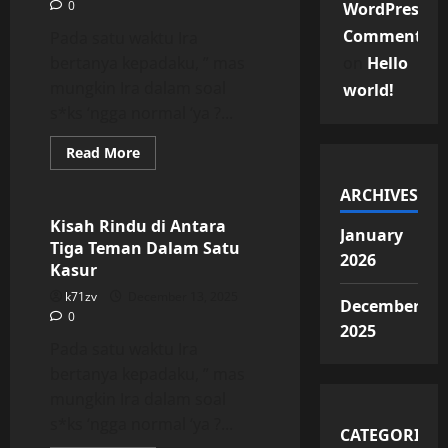
0
WordPress
Commenter
Pada satu waktu Ira
bertanya kepadaku, ” mas
on
Hello
mungkin Ira dalam soal
world!
s*ks ‘ngga normal ‘ya ?...
Read
Read More
more
Uncategorized
about
Kisah
ARCHIVES
Rindu
di
Kisah Rindu di Antara
January
Antara
Tiga Teman Dalam Satu
Tiga
2026
Teman
Kasur
Dalam
Satu
k71zv
December 13, 2025
December
Kasur
0
2025
Pada satu waktu Ira
bertanya kepadaku, ” mas
mungkin Ira dalam soal
s*ks ‘ngga normal ‘ya ?...
CATEGORIES