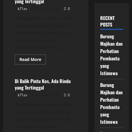
yang Tertinggal
k71zv
January 3, 2026
0
RECENT
Perkenalkan nama ku Alex,
POSTS
aku masih dalam jenjang
kuliah sebagai mahasiswa
Burung
Kedokteran di kota
Majikan dan
Bandung tahun 2024....
Perhatian
Pembantu
Read
Read More
more
yang
Uncategorized
about
Di
Istimewa
Balik
Pintu
Di Balik Pintu Kos, Ada Rindu
Kos,
Burung
yang Tertinggal
Ada
Majikan dan
Rindu
k71zv
January 3, 2026
0
yang
Perhatian
Tertinggal
Perkenalkan nama ku Alex,
Pembantu
aku masih dalam jenjang
yang
kuliah sebagai mahasiswa
Istimewa
Kedokteran di kota