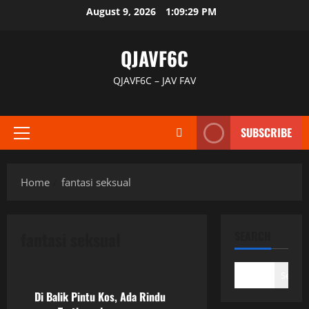
Skip
August 9, 2026
1:09:29 PM
to
content
QJAVF6C
QJAVF6C – JAV FAV
SUBSCRIBE
Primary
Menu
Home
fantasi seksual
fantasi seksual
SEARCH
Uncategorized
Search
Di Balik Pintu Kos, Ada Rindu