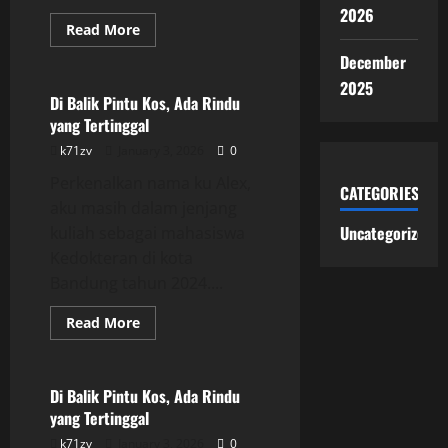
2026
Read
Read More
more
Uncategorized
about
December
Di
Balik
2025
Pintu
Di Balik Pintu Kos, Ada Rindu
Kos,
yang Tertinggal
Ada
Rindu
k71zv
January 3, 2026
0
yang
Tertinggal
Perkenalkan nama ku Alex,
CATEGORIES
aku masih dalam jenjang
Uncategorized
kuliah sebagai mahasiswa
Kedokteran di kota
Bandung tahun 2024....
Read
Read More
more
Uncategorized
about
Di
Balik
Pintu
Di Balik Pintu Kos, Ada Rindu
Kos,
yang Tertinggal
Ada
Rindu
k71zv
January 3, 2026
0
yang