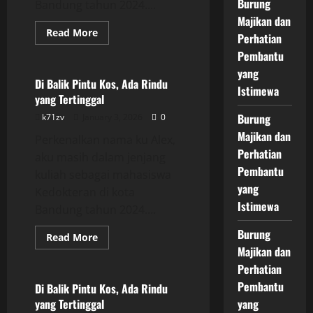
Burung
Bandung tahun 2024....
Majikan dan
Read
Read More
Perhatian
more
Uncategorized
about
Pembantu
Di
Balik
yang
Pintu
Di Balik Pintu Kos, Ada Rindu
Istimewa
Kos,
yang Tertinggal
Ada
Rindu
Burung
k71zv
January 3, 2026
0
yang
Tertinggal
Majikan dan
Perkenalkan nama ku Alex,
Perhatian
aku masih dalam jenjang
Pembantu
kuliah sebagai mahasiswa
yang
Kedokteran di kota
Istimewa
Bandung tahun 2024....
Burung
Read
Read More
more
Majikan dan
Uncategorized
about
Di
Perhatian
Balik
Pembantu
Pintu
Di Balik Pintu Kos, Ada Rindu
Kos,
yang Tertinggal
yang
Ada