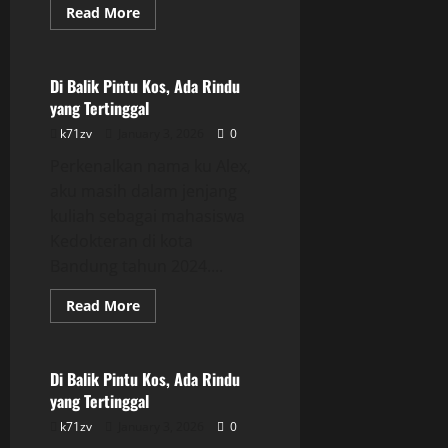
Read
Read More
more
Uncategorized
about
Di
Balik
Pintu
Di Balik Pintu Kos, Ada Rindu
Kos,
yang Tertinggal
Ada
Rindu
k71zv
January 3, 2026
0
yang
Tertinggal
Perkenalkan nama ku Alex,
aku masih dalam jenjang
kuliah sebagai mahasiswa
Kedokteran di kota
Bandung tahun 2024....
Read
Read More
more
Uncategorized
about
Di
Balik
Pintu
Di Balik Pintu Kos, Ada Rindu
Kos,
yang Tertinggal
Ada
Rindu
k71zv
January 3, 2026
0
yang
Tertinggal