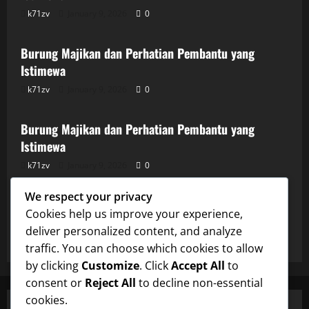
k71zv
January 9, 2026
0
Uncategorized
Burung Majikan dan Perhatian Pembantu yang
Istimewa
k71zv
January 9, 2026
0
Uncategorized
Burung Majikan dan Perhatian Pembantu yang
Istimewa
k71zv
January 9, 2026
0
Uncategorized
We respect your privacy
Burung Majikan dan Perhatian Pembantu yang
Cookies help us improve your experience,
Istimewa
deliver personalized content, and analyze
k71zv
January 9, 2026
0
traffic. You can choose which cookies to allow
by clicking
Customize
. Click
Accept All
to
consent or
Reject All
to decline non-essential
cookies.