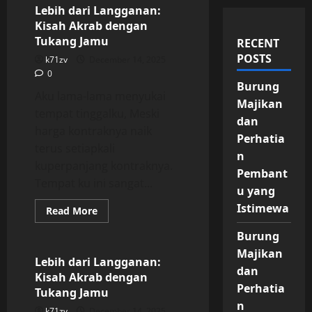
Lebih dari Langganan:
Kisah Akrab dengan
Tukang Jamu
RECENT
POSTS
k71zv
December 14, 2025
0
Burung
Aku lama-lama menyukai
Majikan
tempat tinggalku, Meski
dan
harga kontraknya naik
Perhatia
terus setiapkali
n
kuperpanjang kontraknya.
Pembant
Tempat ku ini sangat...
u yang
Istimewa
Read
Read More
more
Uncategorized
about
Burung
Lebih
dari
Majikan
Langganan:
Lebih dari Langganan:
Kisah
dan
Kisah Akrab dengan
Akrab
Perhatia
dengan
Tukang Jamu
Tukang
n
Jamu
k71zv
December 14, 2025