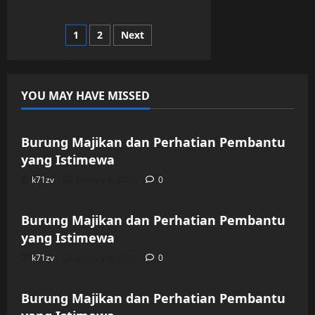
Lebih
dari
Langganan:
Posts
1
2
Next
Kisah
Akrab
dengan
pagination
Tukang
Jamu
YOU MAY HAVE MISSED
Uncategorized
Burung Majikan dan Perhatian Pembantu
yang Istimewa
k71zv
January 9, 2026
0
Uncategorized
Burung Majikan dan Perhatian Pembantu
yang Istimewa
k71zv
January 9, 2026
0
Uncategorized
Burung Majikan dan Perhatian Pembantu