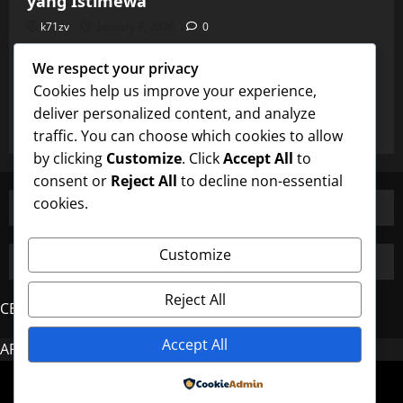
yang Istimewa
k71zv
January 9, 2026
0
Uncategorized
We respect your privacy
Burung Majikan dan Perhatian Pembantu
Cookies help us improve your experience,
yang Istimewa
deliver personalized content, and analyze
k71zv
January 9, 2026
0
traffic. You can choose which cookies to allow
by clicking
Customize
. Click
Accept All
to
consent or
Reject All
to decline non-essential
cookies.
Customize
Reject All
CERDAS4D
Accept All
AROMA4D
MAHJONG
Copyright © All rights reserved.
|
MoreNews
by AF
Powered by