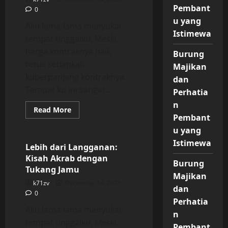
Pembant
0
u yang
Aku lama-lama menyukai
Istimewa
tempat tinggalku, Meski
harga kontraknya naik
Burung
terus setiapkali
Majikan
kuperpanjang kontraknya.
dan
Tempat ku ini sangat...
Perhatia
n
Read
Read More
more
Pembant
Uncategorized
about
u yang
Lebih
dari
Istimewa
Langganan:
Lebih dari Langganan:
Kisah
Kisah Akrab dengan
Akrab
Burung
dengan
Tukang Jamu
Tukang
Majikan
Jamu
k71zv
December 14, 2025
dan
0
Perhatia
Aku lama-lama menyukai
n
tempat tinggalku, Meski
Pembant