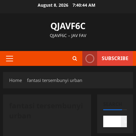
Skip
August 8, 2026
7:40:44 AM
to
content
QJAVF6C
QJAVF6C – JAV FAV
SUBSCRIBE
Primary
Menu
Home
fantasi tersembunyi urban
fantasi tersembunyi
SEARCH
urban
Search
Uncategorized