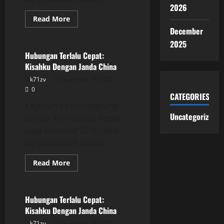
2026
Read
Read More
more
December
Uncategorized
about
Hubungan
2025
Terlalu
Cepat:
Hubungan Terlalu Cepat:
Kisahku
Kisahku Dengan Janda China
Dengan
Janda
k71zv
December 19, 2025
China
0
CATEGORIES
Kejadian ini berlangsung
Uncategorized
sekitar 4 tahun lalu ketika
saya berumur 22 th. Saat
itu saya masih kuliah...
Read
Read More
more
Uncategorized
about
Hubungan
Terlalu
Cepat:
Hubungan Terlalu Cepat:
Kisahku
Kisahku Dengan Janda China
Dengan
Janda
k71zv
December 19, 2025