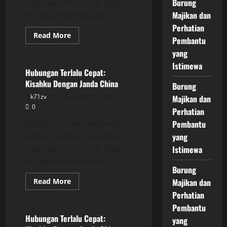
Burung
saya berumur 22 th. Saat
Majikan dan
itu saya masih kuliah...
Perhatian
Read
Read More
Pembantu
more
Uncategorized
about
yang
Hubungan
Terlalu
Istimewa
Cepat:
Hubungan Terlalu Cepat:
Kisahku
Kisahku Dengan Janda China
Dengan
Burung
Janda
k71zv
December 19, 2025
Majikan dan
China
0
Perhatian
Kejadian ini berlangsung
Pembantu
sekitar 4 tahun lalu ketika
yang
saya berumur 22 th. Saat
Istimewa
itu saya masih kuliah...
Burung
Read
Read More
Majikan dan
more
Uncategorized
Perhatian
about
Hubungan
Pembantu
Terlalu
Cepat:
Hubungan Terlalu Cepat:
yang
Kisahku