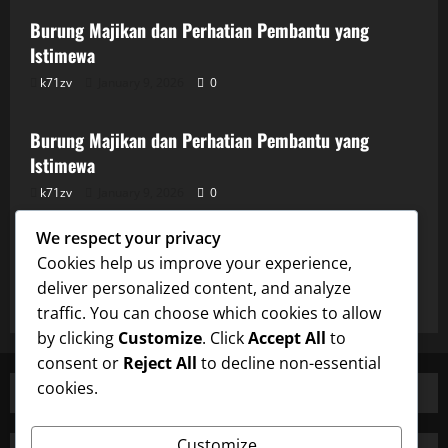
Burung Majikan dan Perhatian Pembantu yang
Istimewa
k71zv
January 9, 2026
0
Uncategorized
Burung Majikan dan Perhatian Pembantu yang
Istimewa
k71zv
January 9, 2026
0
Uncategorized
We respect your privacy
Burung Majikan dan Perhatian Pembantu yang
Cookies help us improve your experience,
Istimewa
deliver personalized content, and analyze
k71zv
January 9, 2026
0
traffic. You can choose which cookies to allow
by clicking
Customize
. Click
Accept All
to
consent or
Reject All
to decline non-essential
cookies.
Customize