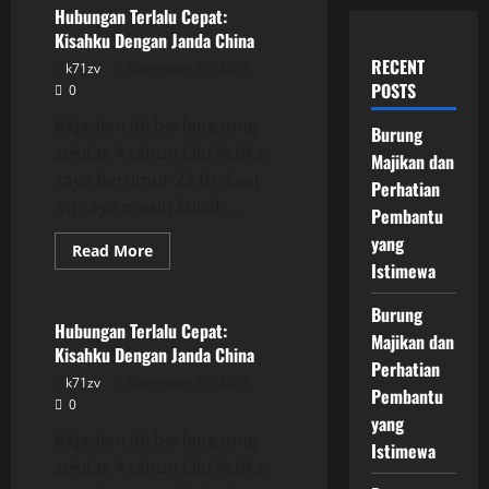
Hubungan Terlalu Cepat:
Kisahku Dengan Janda China
RECENT
k71zv
December 19, 2025
POSTS
0
Kejadian ini berlangsung
Burung
sekitar 4 tahun lalu ketika
Majikan dan
saya berumur 22 th. Saat
Perhatian
itu saya masih kuliah...
Pembantu
yang
Read
Read More
more
Istimewa
Uncategorized
about
Hubungan
Terlalu
Burung
Cepat:
Hubungan Terlalu Cepat:
Majikan dan
Kisahku
Kisahku Dengan Janda China
Dengan
Perhatian
Janda
k71zv
December 19, 2025
China
Pembantu
0
yang
Kejadian ini berlangsung
Istimewa
sekitar 4 tahun lalu ketika