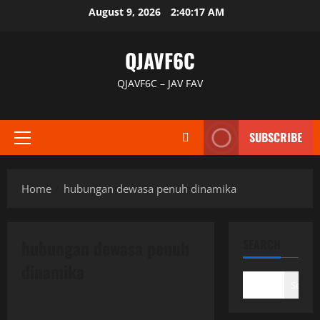
Skip
August 9, 2026
2:40:17 AM
to
content
QJAVF6C
QJAVF6C – JAV FAV
SUBSCRIBE
Primary
Menu
Home
hubungan dewasa penuh dinamika
hubungan dewasa penuh
SEARCH
dinamika
Search
Uncategorized