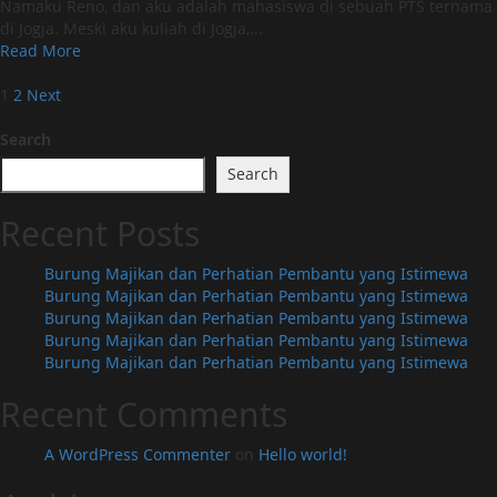
Kisah
Namaku Reno, dan aku adalah mahasiswa di sebuah PTS ternama
Malam
di Jogja. Meski aku kuliah di Jogja,...
Read
Read More
more
Posts
about
1
2
Next
Hubungan
pagination
Manis
Search
dengan
Search
Wanita
Berkebaya:
Recent Posts
Kisah
Malam
Burung Majikan dan Perhatian Pembantu yang Istimewa
Burung Majikan dan Perhatian Pembantu yang Istimewa
Burung Majikan dan Perhatian Pembantu yang Istimewa
Burung Majikan dan Perhatian Pembantu yang Istimewa
Burung Majikan dan Perhatian Pembantu yang Istimewa
Recent Comments
A WordPress Commenter
on
Hello world!