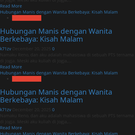
Read
Read More
more
Hubungan Manis dengan Wanita Berkebaya: Kisah Malam
about
Uncategorized
Hubungan
Hubungan Manis dengan Wanita
Manis
dengan
Berkebaya: Kisah Malam
Wanita
Berkebaya:
k71zv
December 20, 2025
0
Kisah
Namaku Reno, dan aku adalah mahasiswa di sebuah PTS ternama
Malam
di Jogja. Meski aku kuliah di Jogja,...
Read
Read More
more
Hubungan Manis dengan Wanita Berkebaya: Kisah Malam
about
Uncategorized
Hubungan
Hubungan Manis dengan Wanita
Manis
dengan
Berkebaya: Kisah Malam
Wanita
Berkebaya:
k71zv
December 20, 2025
0
Kisah
Namaku Reno, dan aku adalah mahasiswa di sebuah PTS ternama
Malam
di Jogja. Meski aku kuliah di Jogja,...
Read
Read More
more
Hubungan Manis dengan Wanita Berkebaya: Kisah Malam