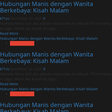
Hubungan Manis dengan Wanita
Manis
dengan
Berkebaya: Kisah Malam
Wanita
Berkebaya:
k71zv
December 20, 2025
0
Kisah
Namaku Reno, dan aku adalah mahasiswa di sebuah PTS ternama
Malam
di Jogja. Meski aku kuliah di Jogja,...
Read
Read More
more
Hubungan Manis dengan Wanita Berkebaya: Kisah Malam
about
Uncategorized
Hubungan
Hubungan Manis dengan Wanita
Manis
dengan
Berkebaya: Kisah Malam
Wanita
Berkebaya:
k71zv
December 20, 2025
0
Kisah
Namaku Reno, dan aku adalah mahasiswa di sebuah PTS ternama
Malam
di Jogja. Meski aku kuliah di Jogja,...
Read
Read More
more
Hubungan Manis dengan Wanita Berkebaya: Kisah Malam
about
Uncategorized
Hubungan
Hubungan Manis dengan Wanita
Manis
dengan
Berkebaya: Kisah Malam