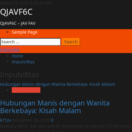
Skip
August 8, 2026
8:05:34 AM
to
QJAVF6C
content
QJAVF6C – JAV FAV
Primary
Sample Page
Menu
Search
for:
Subscribe
Home
Impulsifitas
Impulsifitas
Hubungan Manis dengan Wanita Berkebaya: Kisah Malam
Uncategorized
Hubungan Manis dengan Wanita
Berkebaya: Kisah Malam
k71zv
December 20, 2025
0
Namaku Reno, dan aku adalah mahasiswa di sebuah PTS ternama
di Jogja. Meski aku kuliah di Jogja,...