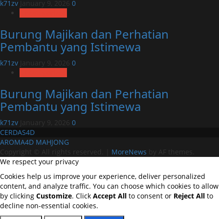
k71zv
January 9, 2026
0
Uncategorized
Burung Majikan dan Perhatian
Pembantu yang Istimewa
k71zv
January 9, 2026
0
Uncategorized
Burung Majikan dan Perhatian
Pembantu yang Istimewa
k71zv
January 9, 2026
0
CERDAS4D
AROMA4D
MAHJONG
Copyright © All rights reserved.
|
MoreNews
by AF themes.
We respect your privacy
Cookies help us improve your experience, deliver personalized
content, and analyze traffic. You can choose which cookies to allow
by clicking
Customize
. Click
Accept All
to consent or
Reject All
to
decline non-essential cookies.