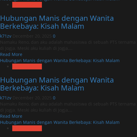
about
Uncategorized
Hubungan
Hubungan Manis dengan Wanita
Manis
dengan
Berkebaya: Kisah Malam
Wanita
Berkebaya:
k71zv
December 20, 2025
0
Kisah
Namaku Reno, dan aku adalah mahasiswa di sebuah PTS ternama
Malam
di Jogja. Meski aku kuliah di Jogja,...
Read
Read More
more
Hubungan Manis dengan Wanita Berkebaya: Kisah Malam
about
Uncategorized
Hubungan
Hubungan Manis dengan Wanita
Manis
dengan
Berkebaya: Kisah Malam
Wanita
Berkebaya:
k71zv
December 20, 2025
0
Kisah
Namaku Reno, dan aku adalah mahasiswa di sebuah PTS ternama
Malam
di Jogja. Meski aku kuliah di Jogja,...
Read
Read More
more
Hubungan Manis dengan Wanita Berkebaya: Kisah Malam
about
Uncategorized
Hubungan