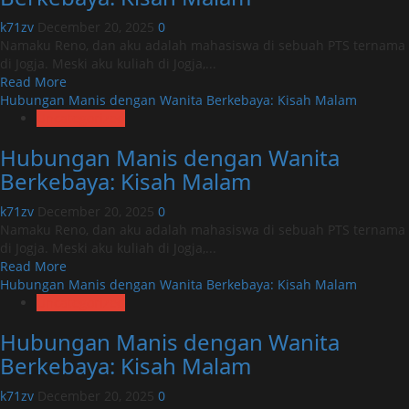
Wanita
Berkebaya:
k71zv
December 20, 2025
0
Kisah
Namaku Reno, dan aku adalah mahasiswa di sebuah PTS ternama
Malam
di Jogja. Meski aku kuliah di Jogja,...
Read
Read More
more
Hubungan Manis dengan Wanita Berkebaya: Kisah Malam
about
Uncategorized
Hubungan
Hubungan Manis dengan Wanita
Manis
dengan
Berkebaya: Kisah Malam
Wanita
Berkebaya:
k71zv
December 20, 2025
0
Kisah
Namaku Reno, dan aku adalah mahasiswa di sebuah PTS ternama
Malam
di Jogja. Meski aku kuliah di Jogja,...
Read
Read More
more
Hubungan Manis dengan Wanita Berkebaya: Kisah Malam
about
Uncategorized
Hubungan
Hubungan Manis dengan Wanita
Manis
dengan
Berkebaya: Kisah Malam
Wanita
Berkebaya:
k71zv
December 20, 2025
0