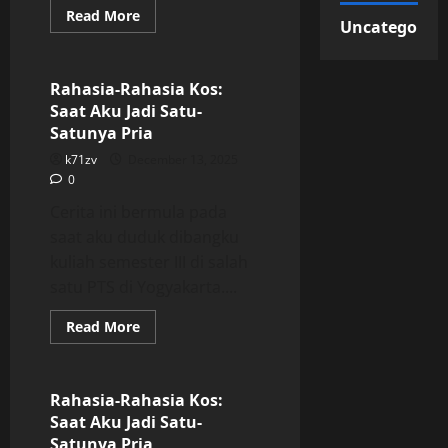
Read
Read More
Uncategorize
more
Uncategorized
about
Rahasia-
Rahasia
Kos:
Rahasia-Rahasia Kos:
Saat
Saat Aku Jadi Satu-
Aku
Jadi
Satunya Pria
Satu-
Satunya
k71zv
December 13, 2025
Pria
0
Cerita ini bermula pada
saat aku duduk dibangku
kuliah semester III di salah
satu PTS di Yogyakarta....
Read
Read More
more
Uncategorized
about
Rahasia-
Rahasia
Kos:
Rahasia-Rahasia Kos:
Saat
Saat Aku Jadi Satu-
Aku
Jadi
Satunya Pria