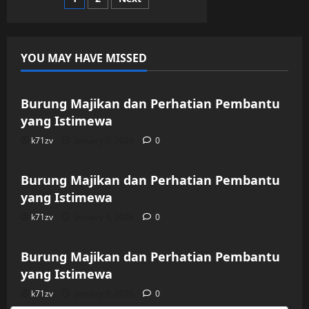
Posts
Aku
Jadi
pagination
Satu-
Satunya
Pria
YOU MAY HAVE MISSED
Uncategorized
Burung Majikan dan Perhatian Pembantu
yang Istimewa
k71zv
January 9, 2026
0
Uncategorized
Burung Majikan dan Perhatian Pembantu
yang Istimewa
k71zv
January 9, 2026
0
Uncategorized
Burung Majikan dan Perhatian Pembantu
yang Istimewa
k71zv
January 9, 2026
0
Uncategorized