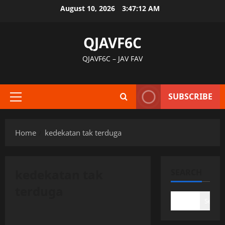
Skip
August 10, 2026
3:47:12 AM
to
content
QJAVF6C
QJAVF6C – JAV FAV
SUBSCRIBE
Primary
Menu
Home
kedekatan tak terduga
kedekatan tak
SEARCH
terduga
Search
Uncategorized