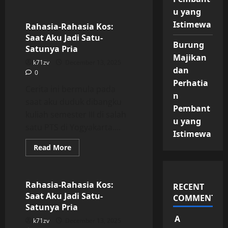
Uncategorized
about
Rahasia-
u yang
Rahasia
Istimewa
Kos:
Rahasia-Rahasia Kos:
Saat
Saat Aku Jadi Satu-
Aku
Burung
Jadi
Satunya Pria
Satu-
Majikan
Satunya
k71zv
December 13, 2025
Pria
dan
0
Perhatia
Cerita ini bermula pada
n
saat aku duduk dibangku
Pembant
kuliah semester III di salah
u yang
satu PTS di Yogyakarta....
Istimewa
Read
Read More
more
Uncategorized
about
Rahasia-
Rahasia
Kos:
Rahasia-Rahasia Kos:
RECENT
Saat
Saat Aku Jadi Satu-
Aku
COMMENTS
Jadi
Satunya Pria
Satu-
Satunya
A
k71zv
December 13, 2025
Pria