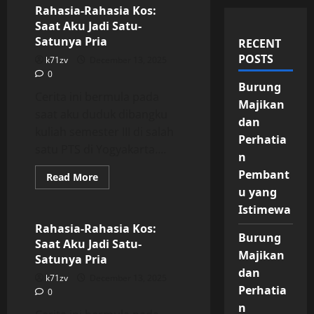
Rahasia-Rahasia Kos:
Saat Aku Jadi Satu-
Satunya Pria
RECENT
POSTS
k71zv
December 13, 2025
0
Burung
Cerita ini bermula pada
Majikan
saat aku duduk dibangku
dan
kuliah semester III di salah
Perhatia
satu PTS di Yogyakarta....
n
Pembant
Read
Read More
more
u yang
Uncategorized
about
Rahasia-
Istimewa
Rahasia
Kos:
Rahasia-Rahasia Kos:
Saat
Burung
Saat Aku Jadi Satu-
Aku
Majikan
Jadi
Satunya Pria
Satu-
dan
Satunya
k71zv
December 13, 2025
Pria
Perhatia
0
n