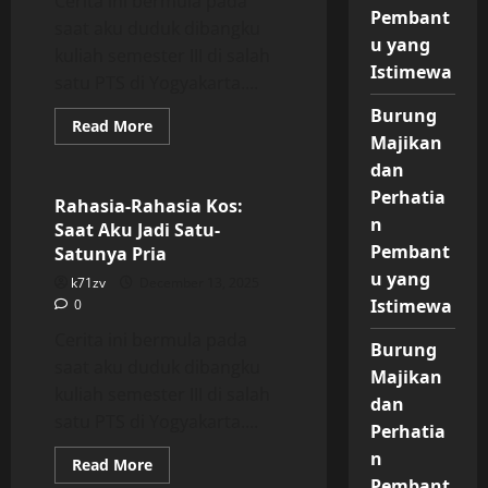
Cerita ini bermula pada
Pembant
saat aku duduk dibangku
u yang
kuliah semester III di salah
Istimewa
satu PTS di Yogyakarta....
Burung
Read
Read More
more
Majikan
Uncategorized
about
dan
Rahasia-
Rahasia
Perhatia
Kos:
Rahasia-Rahasia Kos:
Saat
n
Saat Aku Jadi Satu-
Aku
Jadi
Pembant
Satunya Pria
Satu-
Satunya
u yang
k71zv
December 13, 2025
Pria
Istimewa
0
Cerita ini bermula pada
Burung
saat aku duduk dibangku
Majikan
kuliah semester III di salah
dan
satu PTS di Yogyakarta....
Perhatia
n
Read
Read More
more
Pembant