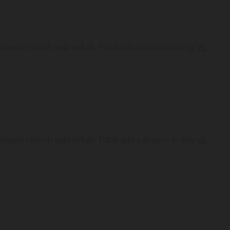
depan rumah sepi sekali. Tidak ada satupun orang yg...
depan rumah sepi sekali. Tidak ada satupun orang yg...