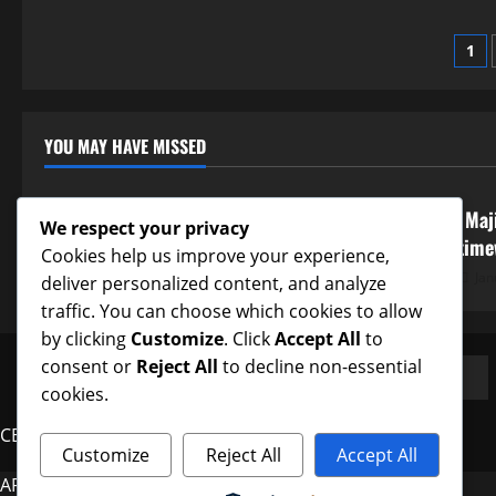
Tante
Berbaju
Po
Tipis
1
pag
YOU MAY HAVE MISSED
Uncategorized
Uncategor
Burung Majikan dan Perhatian Pembantu
Burung Maj
We respect your privacy
yang Istimewa
yang Istim
Cookies help us improve your experience,
k71zv
January 9, 2026
0
k71zv
Jan
deliver personalized content, and analyze
traffic. You can choose which cookies to allow
by clicking
Customize
. Click
Accept All
to
consent or
Reject All
to decline non-essential
cookies.
CERDAS4D
Customize
Reject All
Accept All
AROMA4D
MAHJONG