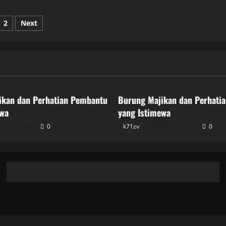
sts
2
Next
ination
ized
Uncategorized
ikan dan Perhatian Pembantu
Burung Majikan dan Perhati
ewa
yang Istimewa
uary 9, 2026
0
k71zv
January 9, 2026
0